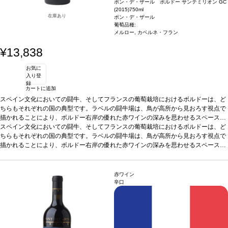
ポン・デ・ザール ボルドー サンテミリオン GC
(2015)
750ml
在庫あり
ポン・デ・ザール
葡萄品種:
メルロー, カベルネ・フラン
¥13,838
お気に
入り登
録
カートに追加
スペイン文化においての闘牛、そしてフランスの葡萄栽培におけるボルドーは、ど
ちらもそれぞれの国の典型です。ラベルの闘牛場は、鳥が高所から見おろす視点で
描かれることにより、ボルドー右岸の優れた赤ワインの深みを思わせるスペースの
重層を生み出します。砂地のトラックは生死をかけた闘いの場であり、また、ボル
テイスティングノート
スペイン文化においての闘牛、そしてフランスの葡萄栽培におけるボルドーは、ど
ボルドーで最も崇拝されているテロワールの1つからの葡萄
ドーのテロワールの力強い基盤も表現しています。
を使用した、このサンテミリオン・グラン・クリュは、際立って芳醇なワインであ
ちらもそれぞれの国の典型です。ラベルの闘牛場は、鳥が高所から見おろす視点で
る。濃いガーネット色で、ベリー類とエキゾチックなフルーツの魅力的なアロマを
描かれることにより、ボルドー右岸の優れた赤ワインの深みを思わせるスペースの
放つ。メルローとカベルネ・フランの、クラシックな右岸のブレンドは、酸味とタ
アーティスト
重層を生み出します。砂地のトラックは生死をかけた闘いの場であり、また、ボル
テイスティングノート
ヤン ペイ ミン（Yan Pei-Ming） 1960年に上海で生まれたYan Pei-
ボルドーで最も崇拝されているテロワールの1つからの葡萄
ンニンの間の優美さを難なく成し遂げている。おだやかなスパイスが伴うシルキー
Mingは、ブルゴーニュのディジョンに住んでいます。19歳の時、フランスへ向け
ドーのテロワールの力強い基盤も表現しています。
を使用した、このサンテミリオン・グラン・クリュは、際立って芳醇なワインであ
で風味の良い味わいで、リフレッシュさせる長い後味が残るエレガントなワイン。
て中国を去り、1986年肖像画で成功を収めました。2003年に、彼のヴェネツィア
る。濃いガーネット色で、ベリー類とエキゾチックなフルーツの魅力的なアロマを
赤ワイン
今から20年間が飲み頃
ビエンナーレへの称賛された貢献は国際的な場面で彼の仕事を確立しました。6年
飲む2時間前にデキャンタージュする
放つ。メルローとカベルネ・フランの、クラシックな右岸のブレンドは、酸味とタ
アーティスト
ヤン ペイ ミン（Yan Pei-Ming） 1960年に上海で生まれたYan Pei-
辛口
後、彼の作品はルーヴル美術館に買収され、そこで彼はレオナルドダヴィンチのモ
ンニンの間の優美さを難なく成し遂げている。おだやかなスパイスが伴うシルキー
Mingは、ブルゴーニュのディジョンに住んでいます。19歳の時、フランスへ向け
ナリザに対する個人的な見方を伝えようとする肖像画のコレクションを展示しまし
で風味の良い味わいで、リフレッシュさせる長い後味が残るエレガントなワイン。
て中国を去り、1986年肖像画で成功を収めました。2003年に、彼のヴェネツィア
た。肖像画の西洋の伝統と中国の文化的歴史を融合させたYan Pei-Mingは、文化間
今から20年間が飲み頃
ビエンナーレへの称賛された貢献は国際的な場面で彼の仕事を確立しました。6年
飲む2時間前にデキャンタージュする
の橋渡しを完璧に体現しています。白と黒の組み合わせ、または赤と白の組み合わ
後、彼の作品はルーヴル美術館に買収され、そこで彼はレオナルドダヴィンチのモ
せのいずれかを使用して、ウェットインウェットオイルペイントですばやく作業す
ナリザに対する個人的な見方を伝えようとする肖像画のコレクションを展示しまし