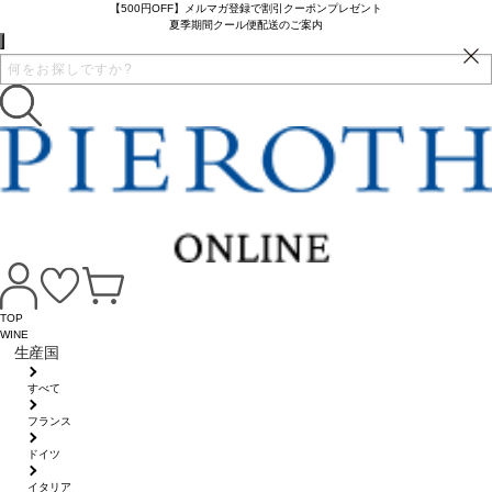
【500円OFF】メルマガ登録で割引クーポンプレゼント
夏季期間クール便配送のご案内
TOP
WINE
生産国
すべて
フランス
ドイツ
イタリア