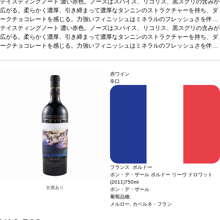
テイスティングノート
濃い赤色。ノーズはスパイス、リコリス、黒スグリの含みが
広がる。柔らかく濃厚、引き締まって濃厚なタンニンのストラクチャーを持ち、ダ
ークチョコレートを感じる。力強いフィニッシュはミネラルのフレッシュさを伴
う。
テイスティングノート
合う料理
赤身肉やお好みの食事、セミドライチーズなどと好相性。
濃い赤色。ノーズはスパイス、リコリス、黒スグリの含みが
葡萄品種
80% メルロー、20% カベルネ・フラン
広がる。柔らかく濃厚、引き締まって濃厚なタンニンのストラクチャーを持ち、ダ
*本ヴィンテージが在庫切れの場合、在庫が
あり価格が同様の場合は自動的に次のヴィンテージに変更されます、ご了承くださ
ークチョコレートを感じる。力強いフィニッシュはミネラルのフレッシュさを伴
い。
う。
合う料理
赤身肉やお好みの食事、セミドライチーズなどと好相性。
葡萄品種
80% メルロー、20% カベルネ・フラン
*本ヴィンテージが在庫切れの場合、在庫が
あり価格が同様の場合は自動的に次のヴィンテージに変更されます、ご了承くださ
赤ワイン
い。
辛口
フランス ボルドー
ポン・デ・ザール ボルドー リーヴ ドロワット
(2011)
750ml
在庫あり
ポン・デ・ザール
葡萄品種:
メルロー, カベルネ・フラン