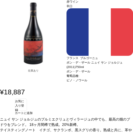
テイスティングノート
品には、本物の目利きがうなる同じく優れたワインとペアになる価値がある。
ボルドーの名高い小さなテロワールで、偉大なるポムロール
赤ワイン
のアペラシオンからわずかな距離のラランド＝ドゥ＝ポムロールの最良の区画の葡
シャトー マルゴーのオーナーであるポール ポンタリエとティエンポン家がブレン
辛口
萄をブレンドして出来た、極上のワイン。濃いチェリー色。赤色と黒色の果物の美
ド。
しいアロマには、ミネラルの含みを感じる（メルロー
アーティスト
テイスティングノート
ヤン ペイ ミン（Yan Pei-Ming） 1960年に上海で生まれたYan Pei-
ボルドーの名高い小さなテロワールで、偉大なるポムロール
88%
、カベルネ・フラン
7%
、カベルネ・ソーヴィニヨン
Mingは、ブルゴーニュのディジョンに住んでいます。19歳の時、フランスへ向け
のアペラシオンからわずかな距離のラランド＝ドゥ＝ポムロールの最良の区画の葡
5%
）。非常にエレガントできれいなバランスのワイ
ンは、長く、ほのかな後味を残す長い余韻が続く。今後
て中国を去り、1986年肖像画で成功を収めました。2003年に、彼のヴェネツィア
萄をブレンドして出来た、極上のワイン。濃いチェリー色。赤色と黒色の果物の美
15
年間が飲み頃。
ビエンナーレへの称賛された貢献は国際的な場面で彼の仕事を確立しました。6年
2
しいアロマには、ミネラルの含みを感じる（メルロー
アーティスト
時間前にデキャンタージュしてサーヴ
ヤン ペイ ミン（Yan Pei-Ming） 1960年に上海で生まれたYan Pei-
88%
、カベルネ・フラン
7%
後、彼の作品はルーヴル美術館に買収され、そこで彼はレオナルドダヴィンチのモ
、カベルネ・ソーヴィニヨン
Mingは、ブルゴーニュのディジョンに住んでいます。19歳の時、フランスへ向け
5%
）。非常にエレガントできれいなバランスのワイ
ナリザに対する個人的な見方を伝えようとする肖像画のコレクションを展示しまし
ンは、長く、ほのかな後味を残す長い余韻が続く。今後
て中国を去り、1986年肖像画で成功を収めました。2003年に、彼のヴェネツィア
15
年間が飲み頃。
た。肖像画の西洋の伝統と中国の文化的歴史を融合させたYan Pei-Mingは、文化間
ビエンナーレへの称賛された貢献は国際的な場面で彼の仕事を確立しました。6年
2
時間前にデキャンタージュしてサーヴ
の橋渡しを完璧に体現しています。白と黒の組み合わせ、または赤と白の組み合わ
後、彼の作品はルーヴル美術館に買収され、そこで彼はレオナルドダヴィンチのモ
フランス ブルゴーニュ
せのいずれかを使用して、ウェットインウェットオイルペイントですばやく作業す
ナリザに対する個人的な見方を伝えようとする肖像画のコレクションを展示しまし
ポン・デ・ザール ニュイ サン ジョルジュ
る、象徴的なイメージを作成するために長い、モップサイズのブラシを使用するこ
た。肖像画の西洋の伝統と中国の文化的歴史を融合させたYan Pei-Mingは、文化間
(2011)
750ml
とで有名です。
の橋渡しを完璧に体現しています。白と黒の組み合わせ、または赤と白の組み合わ
在庫あり
ポン・デ・ザール
せのいずれかを使用して、ウェットインウェットオイルペイントですばやく作業す
葡萄品種:
る、象徴的なイメージを作成するために長い、モップサイズのブラシを使用するこ
ピノ・ノワール
とで有名です。
¥18,887
お気に
入り登
録
カートに追加
ニュイ サン ジョルジュのプルミエクリュとヴィラージュの中でも、最高の畑のブ
ドウをブレンド。 18ヶ月間樽で熟成。20%新樽。
テイスティングノート
イチゴ、サクランボ、黒スグリの香り。熟成と共に、革や