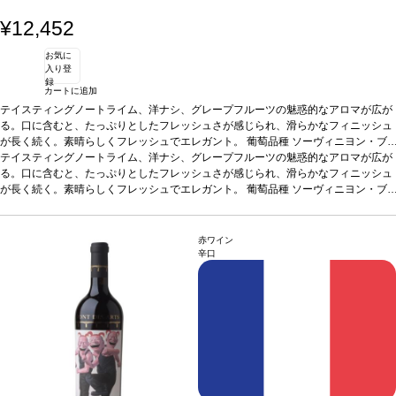
¥12,452
お気に
入り登
録
カートに追加
テイスティングノート
ライム、洋ナシ、グレープフルーツの魅惑的なアロマが広が
る。口に含むと、たっぷりとしたフレッシュさが感じられ、滑らかなフィニッシュ
が長く続く。素晴らしくフレッシュでエレガント。
葡萄品種
ソーヴィニヨン・ブ
ラン 100%
テイスティングノート
アーティスト
ライム、洋ナシ、グレープフルーツの魅惑的なアロマが広が
ザオ・ウーキー (Zao Wou-Ki) 1920年中国北京生まれ。
ザオ ウーキーは、世界で最も知られているフレンチ チャイニーズの画家。彼の人
る。口に含むと、たっぷりとしたフレッシュさが感じられ、滑らかなフィニッシュ
生、彼のアートは、東と西をつなぐ完璧な架け橋。今日、彼の作品は世界のメジャ
が長く続く。素晴らしくフレッシュでエレガント。
葡萄品種
ソーヴィニヨン・ブ
ーな美術館に飾られ、オークションで出品されている。
ラン 100%
アーティスト
ザオ・ウーキー (Zao Wou-Ki) 1920年中国北京生まれ。
ザオ ウーキーは、世界で最も知られているフレンチ チャイニーズの画家。彼の人
生、彼のアートは、東と西をつなぐ完璧な架け橋。今日、彼の作品は世界のメジャ
赤ワイン
ーな美術館に飾られ、オークションで出品されている。
辛口