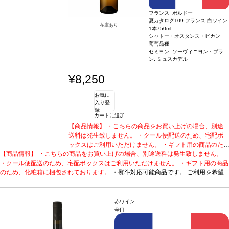
フランス ボルドー
夏カタログ109 フランス 白ワイン
在庫あり
1本
750ml
シャトー・オスタンス・ピカン
葡萄品種:
セミヨン, ソーヴィニヨン・ブラ
ン, ミュスカデル
¥8,250
お気に
入り登
録
カートに追加
【商品情報】 ・こちらの商品をお買い上げの場合、別途
送料は発生致しません。 ・クール便配送のため、宅配ボ
ックスはご利用いただけません。 ・ギフト用の商品のた
【商品情報】 ・こちらの商品をお買い上げの場合、別途送料は発生致しません。
め、化粧箱に梱包されております。
・熨斗対応可能商品
・クール便配送のため、宅配ボックスはご利用いただけません。 ・ギフト用の商品
です。 ご利用を希望される場合、ご注文時コメント欄に
のため、化粧箱に梱包されております。
熨斗をご希望の旨と「結び・上部表書き内容・下部のお名
・熨斗対応可能商品です。 ご利用を希望
される場合、ご注文時コメント欄に熨斗をご希望の旨と「結び・上部表書き内容・
入れ内容」の3つをご入力ください。無地熨斗の場合は、
下部のお名入れ内容」の3つをご入力ください。無地熨斗の場合は、結びをご指定
結びをご指定のうえ「無地熨斗」とご記載ください。 ※
のうえ「無地熨斗」とご記載ください。 ※熨斗をご希望の場合、作成作業のため最
熨斗をご希望の場合、作成作業のため最短日出荷はお承り
赤ワイン
短日出荷はお承り致しかねます。 必ず最短日から+1日後より配送指定日をご選択
致しかねます。 必ず最短日から+1日後より配送指定日を
辛口
ください。 もし最短日を選択された場合は、指定日翌日の配送となります。ご了承
ご選択ください。 もし最短日を選択された場合は、指定
ください。 ・下記ワインが1本含まれています。
日翌日の配送となります。ご了承ください。 ・下記ワイ
造り手のこだわりが詰まった、高