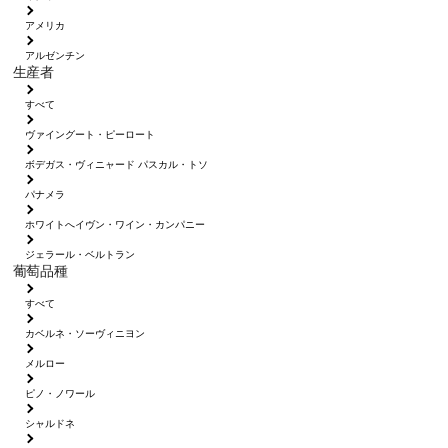
アメリカ
アルゼンチン
生産者
すべて
ヴァイングート・ピーロート
ボデガス・ヴィニャード パスカル・トソ
パナメラ
ホワイトへイヴン・ワイン・カンパニー
ジェラール・ベルトラン
葡萄品種
すべて
カベルネ・ソーヴィニヨン
メルロー
ピノ・ノワール
シャルドネ