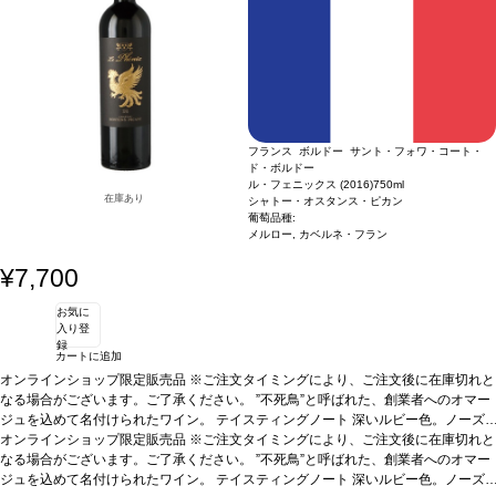
評価に輝く白。
シャトー・オスタンス・ピカン キュヴェ・デ・ドゥモワゼル (201
ンが1本含まれています。
造り手のこだわりが詰まった、
8)
受賞歴
ジェームス・サックリング 92ポイント、ワイン・アドヴォケイト 90-
高評価に輝く白。
シャトー・オスタンス・ピカン キュヴ
92ポイント、ヴィノス 90ポイント、ウィメンズ・ワイン&スピリッツ・アワー
ェ・デ・ドゥモワゼル (2018)
受賞歴
ジェームス・サック
ド ダブルゴールド、ソムリエ・チョイス・アワード ゴールド！
リング 92ポイント、ワイン・アドヴォケイト 90-92ポ
テイスティング
ノート
リンデンと熟したレモンの繊細なアロマを示し、カシスの芽とグリーンカラ
イント、ヴィノス 90ポイント、ウィメンズ・ワイン&ス
ントの含みが支える。エアレーションすると洋ナシ、バニラ、甘いスパイスの濃い
ピリッツ・アワード ダブルゴールド、ソムリエ・チョイ
ブーケが広がる。石灰岩質のテロワールを完璧に表現している味わいは、素晴らし
ス・アワード ゴールド！
テイスティングノート
リンデ
フランス ボルドー サント・フォワ・コート・
くバランスが取れている。アタックはまっすぐで、程よい酸味を感じ、澱といっし
ンと熟したレモンの繊細なアロマを示し、カシスの芽とグ
ド・ボルドー
ょの熟成によりテクスチャーは柔らかく、完璧な調和を与えている。石灰岩の台地
リーンカラントの含みが支える。エアレーションすると洋
ル・フェニックス (2016)
750ml
と火打石でできた粘土質土壌の典型的な塩味の後味は、10年は熟成する高いポテン
ナシ、バニラ、甘いスパイスの濃いブーケが広がる。石灰
在庫あり
シャトー・オスタンス・ピカン
シャルを持つ。
合う料理
岩質のテロワールを完璧に表現している味わいは、素晴ら
仔牛の白身肉、ホタテ貝や魚料理、チーズなどと好相性
葡萄品種:
葡萄品種
セミヨン、ソーヴィニヨン・ブラン、ミュスカデル
しくバランスが取れている。アタックはまっすぐで、程よ
メルロー, カベルネ・フラン
い酸味を感じ、澱といっしょの熟成によりテクスチャーは
¥7,700
柔らかく、完璧な調和を与えている。石灰岩の台地と火打
石でできた粘土質土壌の典型的な塩味の後味は、10年は
お気に
熟成する高いポテンシャルを持つ。
合う料理
仔牛の白身
入り登
肉、ホタテ貝や魚料理、チーズなどと好相性
葡萄品種
セ
録
ミヨン、ソーヴィニヨン・ブラン、ミュスカデル
カートに追加
オンラインショップ限定販売品 ※ご注文タイミングにより、ご注文後に在庫切れと
なる場合がございます。ご了承ください。 ”不死鳥”と呼ばれた、創業者へのオマー
ジュを込めて名付けられたワイン。
テイスティングノート
深いルビー色。ノーズ
は濃いなめし革や熟したチェリーを示し、ほのかな胡椒が加わる。フルーティーで
オンラインショップ限定販売品 ※ご注文タイミングにより、ご注文後に在庫切れと
スモーキーな味わいを感じ、中程度の心地よいタンニンを持つ。表情豊かで複雑な
なる場合がございます。ご了承ください。 ”不死鳥”と呼ばれた、創業者へのオマー
一本。
ジュを込めて名付けられたワイン。
合う料理
グリルやロースト肉、ストロングチーズなどと好相性
テイスティングノート
深いルビー色。ノーズ
葡萄品種
メ