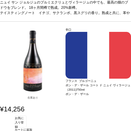
トリュフの香りも出てくる。コンポートにした果実の風味。フルボディだがエレガ
ニュイ サン ジョルジュのプルミエクリュとヴィラージュの中でも、最高の畑のブ
ント。 15年間ほど熟成可能。ラムのロースト、リブステーキ、ジビエと合わせ
ドウをブレンド。 18ヶ月間樽で熟成。20%新樽。
て。
アーティスト：
テイスティングノート
ザオ・ウーキー (Zao Wou-Ki) 1920年中国北京生まれ。 ザオ ウー
イチゴ、サクランボ、黒スグリの香り。熟成と共に、革や
キーは、世界で最も知られているフレンチ チャイニーズの画家。彼の人生、彼のア
トリュフの香りも出てくる。コンポートにした果実の風味。フルボディだがエレガ
ートは、東と西をつなぐ完璧な架け橋。今日、彼の作品は世界のメジャーな美術館
ント。 15年間ほど熟成可能。ラムのロースト、リブステーキ、ジビエと合わせ
に飾られ、オークションで出品されている。
て。
アーティスト：
ザオ・ウーキー (Zao Wou-Ki) 1920年中国北京生まれ。 ザオ ウー
辛口
キーは、世界で最も知られているフレンチ チャイニーズの画家。彼の人生、彼のア
ートは、東と西をつなぐ完璧な架け橋。今日、彼の作品は世界のメジャーな美術館
に飾られ、オークションで出品されている。
フランス ブルゴーニュ
ポン・デ・ザール コート ド ニュイ ヴィラージュ
（2011)
750ml
ポン・デ・ザール
在庫あり
¥14,256
お気に
入り登
録
カートに追加