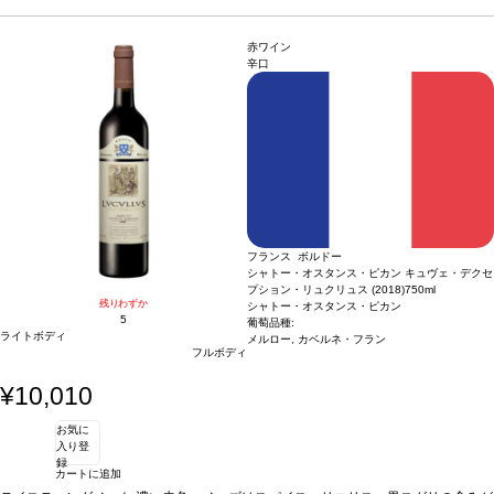
ルロー 80%、カベルネ・フラン 20%
は濃いなめし革や熟したチェリーを示し、ほのかな胡椒が加わる。フルーティーで
スモーキーな味わいを感じ、中程度の心地よいタンニンを持つ。表情豊かで複雑な
一本。
合う料理
グリルやロースト肉、ストロングチーズなどと好相性
葡萄品種
メ
赤ワイン
ルロー 80%、カベルネ・フラン 20%
辛口
フランス ボルドー
シャトー・オスタンス・ピカン キュヴェ・デクセ
プション・リュクリュス (2018)
750ml
残りわずか
シャトー・オスタンス・ピカン
5
葡萄品種:
ライトボディ
メルロー, カベルネ・フラン
フルボディ
¥10,010
お気に
入り登
録
カートに追加