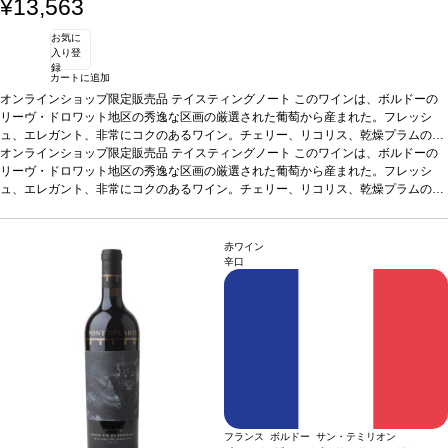
¥13,563
お気に
入り登
録
カートに追加
オンラインショップ限定販売品
テイスティングノート
このワインは、ボルドーの
リーヴ・ドロワット地区の秀逸な区画の厳選された葡萄から産まれた。フレッシ
ュ、エレガント、非常にコクのあるワイン。チェリー、リコリス、乾燥プラムの美
しいアロマが漂う。平均樹齢40年以上から成る葡萄のみを使用した。最終的に88%
オンラインショップ限定販売品
テイスティングノート
このワインは、ボルドーの
メルローと12%カベルネ・フランをブレンドして出来たワイン。
リーヴ・ドロワット地区の秀逸な区画の厳選された葡萄から産まれた。フレッシ
ラベルアート
ザ
オ・ウーキー 油彩キャンバス、寸法65cm x 81 cm（2001年1月31日）-プライベ
ュ、エレガント、非常にコクのあるワイン。チェリー、リコリス、乾燥プラムの美
ートコレクションより 大胆で艶やかな色使いと気迫のこもった韻律が奏でるこの作
しいアロマが漂う。平均樹齢40年以上から成る葡萄のみを使用した。最終的に88%
品が、80歳を超えるアーティストによって生み出されたということに、驚きを覚え
メルローと12%カベルネ・フランをブレンドして出来たワイン。
ラベルアート
ザ
るかもしれない。多くの縛りから解放された身として、ザオ氏は自己の空間への探
オ・ウーキー 油彩キャンバス、寸法65cm x 81 cm（2001年1月31日）-プライベ
赤ワイン
究心を満たすように、彩られた塊が烈火し混ざり合う境地を創造している。
ートコレクションより 大胆で艶やかな色使いと気迫のこもった韻律が奏でるこの作
辛口
品が、80歳を超えるアーティストによって生み出されたということに、驚きを覚え
るかもしれない。多くの縛りから解放された身として、ザオ氏は自己の空間への探
究心を満たすように、彩られた塊が烈火し混ざり合う境地を創造している。
フランス ボルドー サン・テミリオン