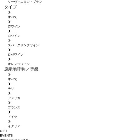
ソーヴィニヨン・ブラン
タイプ
すべて
赤ワイン
白ワイン
スパークリングワイン
ロゼワイン
オレンジワイン
原産地呼称／等級
すべて
チリ
アメリカ
フランス
ドイツ
イタリア
GIFT
EVENTS