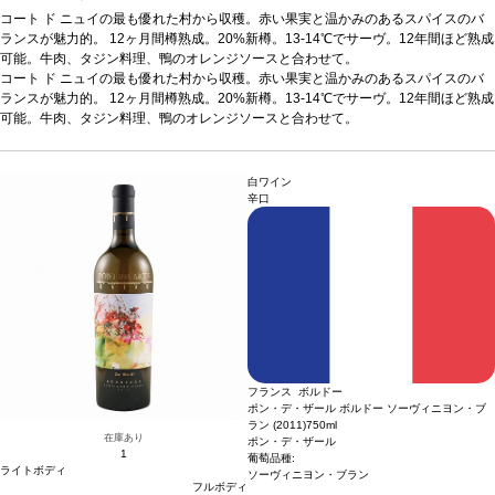
コート ド ニュイの最も優れた村から収穫。赤い果実と温かみのあるスパイスのバ
ランスが魅力的。 12ヶ月間樽熟成。20%新樽。13-14℃でサーヴ。12年間ほど熟成
可能。牛肉、タジン料理、鴨のオレンジソースと合わせて。
アーティスト：
コート ド ニュイの最も優れた村から収穫。赤い果実と温かみのあるスパイスのバ
ザオ・ウーキー (Zao Wou-Ki) 1920年中国北京生まれ。 ザオ ウー
キーは、世界で最も知られているフレンチ チャイニーズの画家。彼の人生、彼のア
ランスが魅力的。 12ヶ月間樽熟成。20%新樽。13-14℃でサーヴ。12年間ほど熟成
ートは、東と西をつなぐ完璧な架け橋。今日、彼の作品は世界のメジャーな美術館
可能。牛肉、タジン料理、鴨のオレンジソースと合わせて。
に飾られ、オークションで出品されている。
アーティスト：
ザオ・ウーキー (Zao Wou-Ki) 1920年中国北京生まれ。 ザオ ウー
キーは、世界で最も知られているフレンチ チャイニーズの画家。彼の人生、彼のア
ートは、東と西をつなぐ完璧な架け橋。今日、彼の作品は世界のメジャーな美術館
白ワイン
に飾られ、オークションで出品されている。
辛口
フランス ボルドー
ポン・デ・ザール ボルドー ソーヴィニヨン・ブ
ラン (2011)
750ml
在庫あり
ポン・デ・ザール
1
葡萄品種:
ライトボディ
ソーヴィニヨン・ブラン
フルボディ