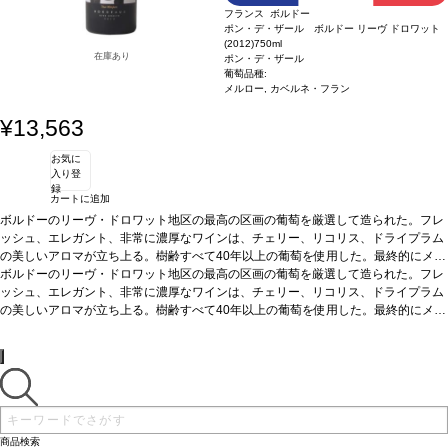
フランス ボルドー
ポン・デ・ザール ボルドー リーヴ ドロワット
(2012)
750ml
在庫あり
ポン・デ・ザール
葡萄品種:
メルロー, カベルネ・フラン
¥13,563
お気に
入り登
録
カートに追加
ボルドーのリーヴ・ドロワット地区の最高の区画の葡萄を厳選して造られた。フレ
ッシュ、エレガント、非常に濃厚なワインは、チェリー、リコリス、ドライプラム
の美しいアロマが立ち上る。樹齢すべて40年以上の葡萄を使用した。最終的にメル
ロー88%とカベルネ･フラン12%のブレンドで仕上がった。
アーティスト
ボルドーのリーヴ・ドロワット地区の最高の区画の葡萄を厳選して造られた。フレ
ユエ ミンジュン (Yue Minjun) 中国北京を拠点に活動する現在美術の
中国人アーティスト。 彼の最も有名な作品は、オイルペインティングで、彼自身の
ッシュ、エレガント、非常に濃厚なワインは、チェリー、リコリス、ドライプラム
笑い顔をモチーフにしたもの。 彼の功績が評価され、2007年タイムマガジンのカ
の美しいアロマが立ち上る。樹齢すべて40年以上の葡萄を使用した。最終的にメル
バーストーリーで取り上げられた。
ロー88%とカベルネ･フラン12%のブレンドで仕上がった。
アーティスト
ユエ ミンジュン (Yue Minjun) 中国北京を拠点に活動する現在美術の
中国人アーティスト。 彼の最も有名な作品は、オイルペインティングで、彼自身の
笑い顔をモチーフにしたもの。 彼の功績が評価され、2007年タイムマガジンのカ
バーストーリーで取り上げられた。
商品検索