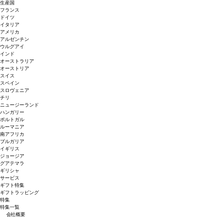
生産国
フランス
ドイツ
イタリア
アメリカ
アルゼンチン
ウルグアイ
インド
オーストラリア
オーストリア
スイス
スペイン
スロヴェニア
チリ
ニュージーランド
ハンガリー
ポルトガル
ルーマニア
南アフリカ
ブルガリア
イギリス
ジョージア
グアテマラ
ギリシャ
サービス
ギフト特集
ギフトラッピング
特集
特集一覧
会社概要