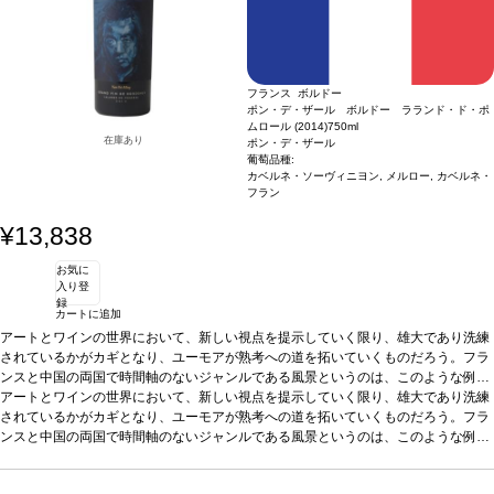
る、象徴的なイメージを作成するために長い、モップサイズのブラシを使用するこ
た。肖像画の西洋の伝統と中国の文化的歴史を融合させたYan Pei-Mingは、文化間
とで有名です。
の橋渡しを完璧に体現しています。白と黒の組み合わせ、または赤と白の組み合わ
せのいずれかを使用して、ウェットインウェットオイルペイントですばやく作業す
る、象徴的なイメージを作成するために長い、モップサイズのブラシを使用するこ
フランス ボルドー
とで有名です。
ポン・デ・ザール ボルドー ラランド・ド・ポ
ムロール (2014)
750ml
在庫あり
ポン・デ・ザール
葡萄品種:
カベルネ・ソーヴィニヨン, メルロー, カベルネ・
フラン
¥13,838
お気に
入り登
録
カートに追加
アートとワインの世界において、新しい視点を提示していく限り、雄大であり洗練
されているかがカギとなり、ユーモアが熟考への道を拓いていくものだろう。フラ
ンスと中国の両国で時間軸のないジャンルである風景というのは、このような例外
の
お決まりのオルター・エゴ（別の自己）から決別したこの傑作には、風景で想像可
アートとワインの世界において、新しい視点を提示していく限り、雄大であり洗練
1
つであり、同様に力強さ、ポテンシャル、優れた組成で高く評価され、褒め称
えられるラランド＝ドゥ＝ポムロールにおいても然りである。
能なほとんど全ての要素が包みこまれている。宮廷絵画に似たこの比類なき芸術作
されているかがカギとなり、ユーモアが熟考への道を拓いていくものだろう。フラ
品には、本物の目利きがうなる同じく優れたワインとペアになる価値がある。
ンスと中国の両国で時間軸のないジャンルである風景というのは、このような例外
シャトー マルゴーのオーナーであるポール ポンタリエとティエンポン家がブレン
の
お決まりのオルター・エゴ（別の自己）から決別したこの傑作には、風景で想像可
1
つであり、同様に力強さ、ポテンシャル、優れた組成で高く評価され、褒め称
ド。
えられるラランド＝ドゥ＝ポムロールにおいても然りである。
能なほとんど全ての要素が包みこまれている。宮廷絵画に似たこの比類なき芸術作