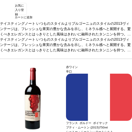
お気に
入り登
録
カートに追加
テイスティングノート
いつものスタイルよりブルゴーニュのスタイルの2013ヴィ
ンテージは、フレッシュな果実の豊かな含みを示し、ミネラル感へと展開する。驚
くべきエレガンスとはっきりとした風味はきれいに融和されたタンニンを持つ。力
強いが非常に調和がとれたワイン。
テイスティングノート
いつものスタイルよりブルゴーニュのスタイルの2013ヴィ
合う料理
豆腐料理、お肉料理、お好みの料理
どれとでも合います。
ンテージは、フレッシュな果実の豊かな含みを示し、ミネラル感へと展開する。驚
葡萄品種
100% メルロー
くべきエレガンスとはっきりとした風味はきれいに融和されたタンニンを持つ。力
強いが非常に調和がとれたワイン。
合う料理
豆腐料理、お肉料理、お好みの料理
どれとでも合います。
葡萄品種
100% メルロー
赤ワイン
辛口
フランス ボルドー ポイヤック
プティ・ムートン (2015)
750ml
シャトー・ムートン・ロートシルト