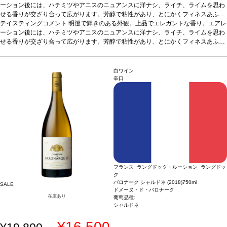
ーション後には、ハチミツやアニスのニュアンスに洋ナシ、ライチ、ライムを思わ
せる香りが交ざり合って広がります。芳醇で粘性があり、とにかくフィネスあふれ
るアタック。バランスの良い味わい中盤には柑橘系果実の香りやバターっぽさが立
葡萄品種
テイスティングコメント
100% シャルドネ
明澄で輝きのある外観。上品でエレガントな香り。エアレ
ち上がり、白花のノートへと続きます。後味には濃厚で長い余韻。みずみずしい風
ーション後には、ハチミツやアニスのニュアンスに洋ナシ、ライチ、ライムを思わ
味は特筆に値します。
せる香りが交ざり合って広がります。芳醇で粘性があり、とにかくフィネスあふれ
るアタック。バランスの良い味わい中盤には柑橘系果実の香りやバターっぽさが立
葡萄品種
100% シャルドネ
ち上がり、白花のノートへと続きます。後味には濃厚で長い余韻。みずみずしい風
味は特筆に値します。
白ワイン
辛口
フランス ラングドック・ルーション ラングドッ
ク
バロナーク シャルドネ (2018)
750ml
SALE
ドメーヌ・ド・バロナーク
在庫あり
葡萄品種:
シャルドネ
¥16,500