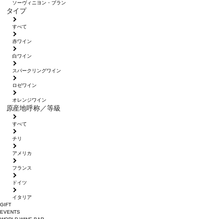
ソーヴィニヨン・ブラン
タイプ
すべて
赤ワイン
白ワイン
スパークリングワイン
ロゼワイン
オレンジワイン
原産地呼称／等級
すべて
チリ
アメリカ
フランス
ドイツ
イタリア
GIFT
EVENTS