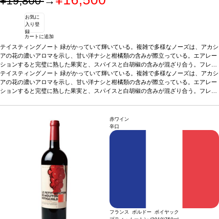
¥19,800
→
お気に
入り登
録
カートに追加
テイスティングノート
緑がかっていて輝いている。複雑で多様なノーズは、アカシ
アの花の濃いアロマを示し、甘い洋ナシと柑橘類の含みが際立っている。エアレー
ションすると完璧に熟した果実と、スパイスと白胡椒の含みが混ざり合う。フレッ
シュで爽やかなアタックに、フルでジューシーなミッドパレットが広がる。ピリッ
テイスティングノート
緑がかっていて輝いている。複雑で多様なノーズは、アカシ
とした果実味に支配されているライムの風味が張りを与え、ケーキやペイストリー
アの花の濃いアロマを示し、甘い洋ナシと柑橘類の含みが際立っている。エアレー
のような含みを感じる。長くエレガントな後味は、ミネラルの爽やかさが余韻とし
ションすると完璧に熟した果実と、スパイスと白胡椒の含みが混ざり合う。フレッ
て残る。
シュで爽やかなアタックに、フルでジューシーなミッドパレットが広がる。ピリッ
合う料理
シーフード、魚（ホタテのカルパッチョ、マグロのタルタル、
刺身）、リゾット、山羊のチーズ、タラのフィレ、ズッキーニと山羊のチーズのピ
とした果実味に支配されているライムの風味が張りを与え、ケーキやペイストリー
ザ、ガーリックニョッキにアスパラガスとヘーゼルナッツバター添えなどと合う。
のような含みを感じる。長くエレガントな後味は、ミネラルの爽やかさが余韻とし
赤ワイン
葡萄品種
て残る。
100% シャルドネ
合う料理
シーフード、魚（ホタテのカルパッチョ、マグロのタルタル、
認証
HVE3認証
*本ヴィンテージが在庫切れの場合、在
辛口
庫があり価格が同様の場合は自動的に次のヴィンテージに変更されます、ご了承く
刺身）、リゾット、山羊のチーズ、タラのフィレ、ズッキーニと山羊のチーズのピ
ださい。
ザ、ガーリックニョッキにアスパラガスとヘーゼルナッツバター添えなどと合う。
葡萄品種
100% シャルドネ
認証
HVE3認証
*本ヴィンテージが在庫切れの場合、在
庫があり価格が同様の場合は自動的に次のヴィンテージに変更されます、ご了承く
ださい。
フランス ボルドー ポイヤック