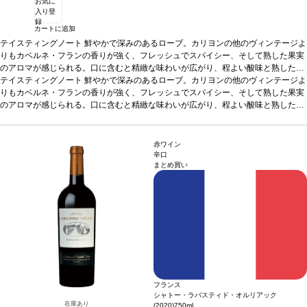
お気に
入り登
録
カートに追加
テイスティングノート
鮮やかで深みのあるローブ。カリヨンの他のヴィンテージよ
りもカベルネ・フランの香りが強く、フレッシュでスパイシー、そして熟した果実
のアロマが感じられる。口に含むと精緻な味わいが広がり、程よい酸味と熟した濃
厚なタンニンが特徴。
テイスティングノート
葡萄品種
鮮やかで深みのあるローブ。カリヨンの他のヴィンテージよ
80% メルロー、20% カベルネ・フラン
りもカベルネ・フランの香りが強く、フレッシュでスパイシー、そして熟した果実
のアロマが感じられる。口に含むと精緻な味わいが広がり、程よい酸味と熟した濃
厚なタンニンが特徴。
葡萄品種
80% メルロー、20% カベルネ・フラン
赤ワイン
辛口
まとめ買い
フランス
シャトー・ラバスティド・オルリアック
在庫あり
(2020)
750ml