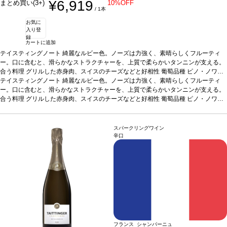
¥6,919
まとめ買い(3+)
10%OFF
/ 1本
お気に
入り登
録
カートに追加
テイスティングノート
綺麗なルビー色。ノーズは力強く、素晴らしくフルーティ
ー。口に含むと、滑らかなストラクチャーを、上質で柔らかいタンニンが支える。
合う料理
グリルした赤身肉、スイスのチーズなどと好相性
葡萄品種
ピノ・ノワー
ル、ガメイ
テイスティングノート
*本ヴィンテージが在庫切れの場合、在庫があり価格が同様の場合は自
綺麗なルビー色。ノーズは力強く、素晴らしくフルーティ
動的に次のヴィンテージに変更されます、ご了承ください。
ー。口に含むと、滑らかなストラクチャーを、上質で柔らかいタンニンが支える。
合う料理
グリルした赤身肉、スイスのチーズなどと好相性
葡萄品種
ピノ・ノワー
ル、ガメイ
*本ヴィンテージが在庫切れの場合、在庫があり価格が同様の場合は自
動的に次のヴィンテージに変更されます、ご了承ください。
スパークリングワイン
辛口
フランス シャンパーニュ