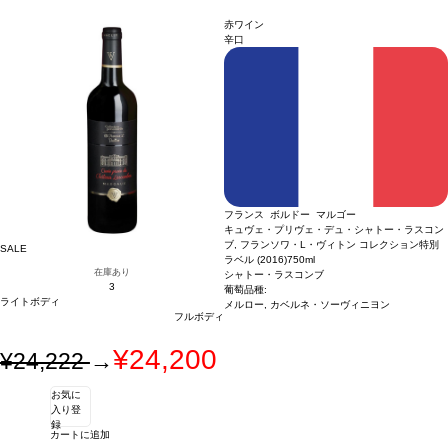
50% メルロー、50% カベルネ・フラン
赤ワイン
辛口
フランス ボルドー マルゴー
キュヴェ・プリヴェ・デュ・シャトー・ラスコン
ブ, フランソワ・L・ヴィトン コレクション特別
SALE
ラベル (2016)
750ml
在庫あり
シャトー・ラスコンブ
3
葡萄品種:
ライトボディ
メルロー, カベルネ・ソーヴィニヨン
フルボディ
¥24,200
¥24,222
→
お気に
入り登
録
カートに追加