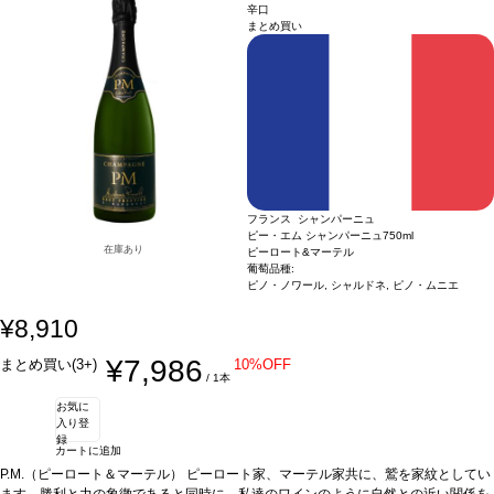
ィのノーズを示し、素晴らしく美味しいペイストリーのアロマを伴う。アタックは
とした豊かな風味を感じます。非常に滑らかなタンニンが口に広がります。シャル
辛口
まとめ買い
まっすぐで幅広く、とてもフレッシュ。口中で広がるタンニンは、シルクのように
ドネがもたらすフレッシュ感が骨格のとれた見事な調和をもたらします。
テイステ
滑らか。甘味、酸味、タンニンの見事なバランスに、しっかりとしたストラクチャ
ィングノート
濃く鮮やかなピンク色、繊細で綺麗な泡が糸状に立ち上る。フルボデ
ーが感じられる官能的な一本。
ィのノーズを示し、素晴らしく美味しいペイストリーのアロマを伴う。アタックは
合う料理
テタンジェ・ノクターン・ロゼは、パー
ティーや会食のスタートから最後まで、友人や家族と愉しめるシャンパーニュ。ま
まっすぐで幅広く、とてもフレッシュ。口中で広がるタンニンは、シルクのように
た、デザート、特にチョコレートとよく合う。
滑らか。甘味、酸味、タンニンの見事なバランスに、しっかりとしたストラクチャ
葡萄品種
シャルドネ、ピノ・ノワ
ール、ピノ・ムニエ
ーが感じられる官能的な一本。
合う料理
テタンジェ・ノクターン・ロゼは、パー
ティーや会食のスタートから最後まで、友人や家族と愉しめるシャンパーニュ。ま
た、デザート、特にチョコレートとよく合う。
葡萄品種
シャルドネ、ピノ・ノワ
ール、ピノ・ムニエ
フランス シャンパーニュ
ピー・エム シャンパーニュ
750ml
在庫あり
ピーロート&マーテル
葡萄品種:
ピノ・ノワール, シャルドネ, ピノ・ムニエ
¥8,910
¥7,986
まとめ買い(3+)
10%OFF
/ 1本
お気に
入り登
録
カートに追加
P.M.（ピーロート＆マーテル） ピーロート家、マーテル家共に、鷲を家紋としてい
ます。勝利と力の象徴であると同時に、私達のワインのように自然との近い関係を