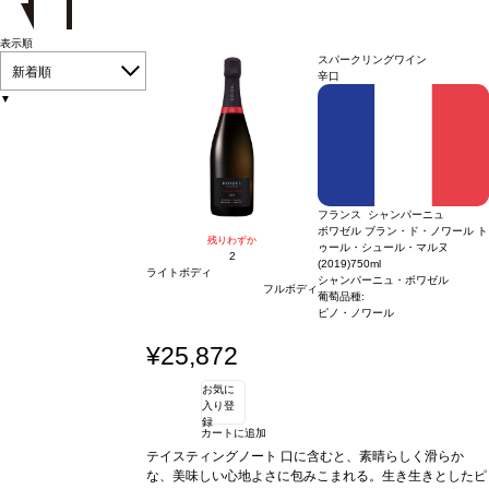
表示順
スパークリングワイン
新着順
辛口
▼
フランス シャンパーニュ
ボワゼル ブラン・ド・ノワール ト
残りわずか
ゥール・シュール・マルヌ
2
(2019)
750ml
ライトボディ
シャンパーニュ・ボワゼル
フルボディ
葡萄品種:
ピノ・ノワール
¥25,872
お気に
入り登
録
カートに追加
テイスティングノート
口に含むと、素晴らしく滑らか
な、美味しい心地よさに包みこまれる。生き生きとしたピ