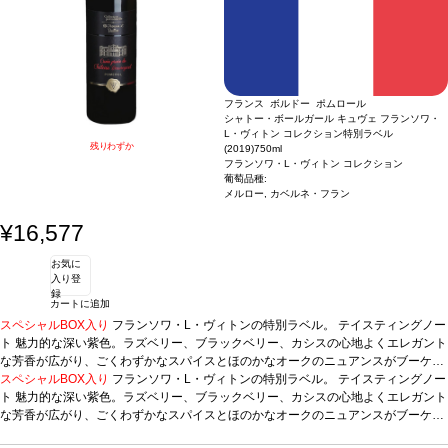
フランス ボルドー ポムロール
シャトー・ボールガール キュヴェ フランソワ・
L・ヴィトン コレクション特別ラベル
残りわずか
(2019)
750ml
フランソワ・L・ヴィトン コレクション
葡萄品種:
メルロー, カベルネ・フラン
¥16,577
お気に
入り登
録
カートに追加
スペシャルBOX入り
フランソワ・L・ヴィトンの特別ラベル。
テイスティングノー
ト
魅力的な深い紫色。ラズベリー、ブラックベリー、カシスの心地よくエレガント
な芳香が広がり、ごくわずかなスパイスとほのかなオークのニュアンスがブーケに
加わる。素晴らしく熟した味わいが表れ、タンニンは絹のように滑らか。
スペシャルBOX入り
フランソワ・L・ヴィトンの特別ラベル。
テイスティングノー
葡萄品種
50% メルロー、50% カベルネ・フラン
ト
魅力的な深い紫色。ラズベリー、ブラックベリー、カシスの心地よくエレガント
な芳香が広がり、ごくわずかなスパイスとほのかなオークのニュアンスがブーケに
加わる。素晴らしく熟した味わいが表れ、タンニンは絹のように滑らか。
葡萄品種