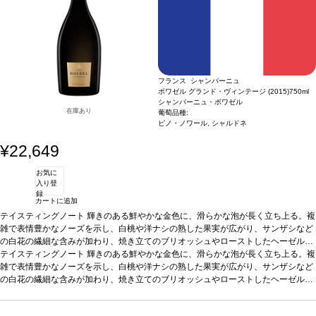
フランス シャンパーニュ
ボワゼル グランド・ヴィンテージ (2015)
750ml
シャンパーニュ・ボワゼル
在庫あり
葡萄品種:
ピノ・ノワール, シャルドネ
¥22,649
お気に
入り登
録
カートに追加
テイスティングノート
輝きのある鮮やかな金色に、滑らかな泡が長く立ち上る。複
雑で表情豊かなノーズを示し、白桃や洋ナシの熟した果実が広がり、サンザシなど
の白花の繊細な含みが加わり、焼き立てのブリオッシュやローストしたヘーゼルナ
ッツのほのかな芳香が締めくくる。口に含むと、クリーミーなテクスチャーと活気
テイスティングノート
輝きのある鮮やかな金色に、滑らかな泡が長く立ち上る。複
のある爽やかさに魅了され、アプリコットやマンゴーなどの果物の風味がハチミツ
雑で表情豊かなノーズを示し、白桃や洋ナシの熟した果実が広がり、サンザシなど
やトーストと見事に調和している。微かなミネラルが深味を与え、持続するフィニ
の白花の繊細な含みが加わり、焼き立てのブリオッシュやローストしたヘーゼルナ
ッシュが心地良いフレッシュさとエレガンスの余韻へと導く。
ッツのほのかな芳香が締めくくる。口に含むと、クリーミーなテクスチャーと活気
葡萄品種
ピノ・ノ
ワール 55%、シャルドネ 45%
のある爽やかさに魅了され、アプリコットやマンゴーなどの果物の風味がハチミツ