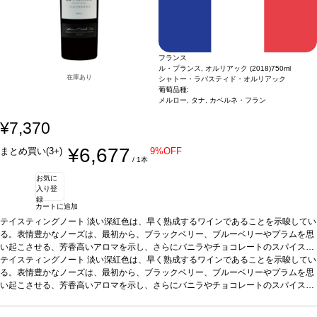
フランス
ル・プランス, オルリアック (2018)
750ml
在庫あり
シャトー・ラバスティド・オルリアック
葡萄品種:
メルロー, タナ, カベルネ・フラン
¥7,370
¥6,677
まとめ買い(3+)
9%OFF
/ 1本
お気に
入り登
録
カートに追加
テイスティングノート
淡い深紅色は、早く熟成するワインであることを示唆してい
る。表情豊かなノーズは、最初から、ブラックベリー、ブルーベリーやプラムを思
い起こさせる、芳香高いアロマを示し、さらにバニラやチョコレートのスパイスの
含みも感じられる。風味はリッチで、溢れる果実味はワインのタンニンによって強
葡萄品種
テイスティングノート
40% メルロー、40% カベルネ・フラン、20% タナ
淡い深紅色は、早く熟成するワインであることを示唆してい
化されており、加えて素晴らしいフレッシュ感が印象的なワイン。
る。表情豊かなノーズは、最初から、ブラックベリー、ブルーベリーやプラムを思
い起こさせる、芳香高いアロマを示し、さらにバニラやチョコレートのスパイスの
含みも感じられる。風味はリッチで、溢れる果実味はワインのタンニンによって強
葡萄品種
40% メルロー、40% カベルネ・フラン、20% タナ
化されており、加えて素晴らしいフレッシュ感が印象的なワイン。