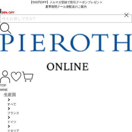
【500円OFF】メルマガ登録で割引クーポンプレゼント
夏季期間クール便配送のご案内
25% OFF
10% OFF
16% OFF
24% OFF
TOP
WINE
生産国
すべて
フランス
ドイツ
イタリア