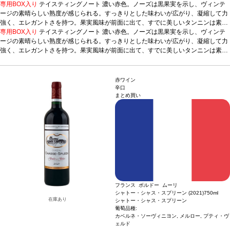
専用BOX入り
テイスティングノート
濃い赤色。ノーズは黒果実を示し、ヴィンテ
ージの素晴らしい熟度が感じられる。すっきりとした味わいが広がり、凝縮して力
強く、エレガントさを持つ。果実風味が前面に出て、すでに美しいタンニンは素晴
らしく溶け込んでいる。
専用BOX入り
テイスティングノート
合う料理
濃厚な料理、肉料理、チーズ、ソースパスタ、
濃い赤色。ノーズは黒果実を示し、ヴィンテ
鉄板焼き、天ぷら、ラーメン
ージの素晴らしい熟度が感じられる。すっきりとした味わいが広がり、凝縮して力
葡萄品種
メルロー50%、カベルネ・ソーヴィニヨン5
0%
強く、エレガントさを持つ。果実風味が前面に出て、すでに美しいタンニンは素晴
*本ヴィンテージが在庫切れの場合、在庫があり価格が同様の場合は自動的に次
のヴィンテージに変更されます、ご了承ください。
らしく溶け込んでいる。
合う料理
濃厚な料理、肉料理、チーズ、ソースパスタ、
鉄板焼き、天ぷら、ラーメン
葡萄品種
メルロー50%、カベルネ・ソーヴィニヨン5
0%
*本ヴィンテージが在庫切れの場合、在庫があり価格が同様の場合は自動的に次
赤ワイン
のヴィンテージに変更されます、ご了承ください。
辛口
まとめ買い
フランス ボルドー ムーリ
シャトー・シャス・スプリーン (2021)
750ml
在庫あり
シャトー・シャス・スプリーン
葡萄品種:
カベルネ・ソーヴィニヨン, メルロー, プティ・ヴ
ェルド