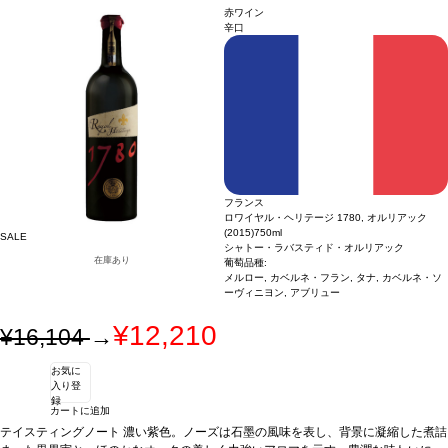
赤ワイン
辛口
フランス
ロワイヤル・ヘリテージ 1780, オルリアック
(2015)
750ml
SALE
シャトー・ラバスティド・オルリアック
在庫あり
葡萄品種:
メルロー, カベルネ・フラン, タナ, カベルネ・ソ
ーヴィニヨン, アブリュー
¥12,210
¥16,104
→
お気に
入り登
録
カートに追加
テイスティングノート
濃い紫色。ノーズは石墨の風味を表し、背景に凝縮した煮詰