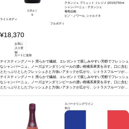
テタンジェ ブリュット ミレジメ (2016)
750ml
シャンパーニュ・テタンジェ
在庫あり
葡萄品種:
5
ピノ・ノワール, シャルドネ
ライトボディ
フルボディ
¥18,370
お気に
入り登
録
カートに追加
テイスティングノート
滑らかで繊細、エレガントで親しみやすい芳醇でフレッシュ
なシャンパーニュ。ノーズはマンダリンピールの濃い柑橘系果実を示す。口に含む
とたっぷりとしたフレッシュさと力強いアタックが広がり、シトラスフルーツが支
配する。特徴的な美味しいコクが続き、洋ナシやレーズンの風味を伴い、複雑なフ
テイスティングノート
滑らかで繊細、エレガントで親しみやすい芳醇でフレッシュ
ィニッシュへと導かれる。素晴らしい余韻は、リコリスが彩る。
なシャンパーニュ。ノーズはマンダリンピールの濃い柑橘系果実を示す。口に含む
合う料理
繊細な
クリーミーソースの白身魚、塩漬けハム、エビ、サーモン、マグロ、ホタテのカル
とたっぷりとしたフレッシュさと力強いアタックが広がり、シトラスフルーツが支
パッチョ、チーズなどと好相性。またアペリティフに最適
配する。特徴的な美味しいコクが続き、洋ナシやレーズンの風味を伴い、複雑なフ
葡萄品種
シャルドネ 5
0%、ピノ・ノワール 50%
ィニッシュへと導かれる。素晴らしい余韻は、リコリスが彩る。
認証
VDC/HVE認証
*本ヴィンテージが在庫切れの場
合う料理
繊細な
合、在庫があり価格が同様の場合は自動的に次のヴィンテージに変更されます、ご
クリーミーソースの白身魚、塩漬けハム、エビ、サーモン、マグロ、ホタテのカル
スパークリングワイン
了承ください。
パッチョ、チーズなどと好相性。またアペリティフに最適
葡萄品種
シャルドネ 5
辛口
0%、ピノ・ノワール 50%
認証
VDC/HVE認証
*本ヴィンテージが在庫切れの場
合、在庫があり価格が同様の場合は自動的に次のヴィンテージに変更されます、ご
了承ください。