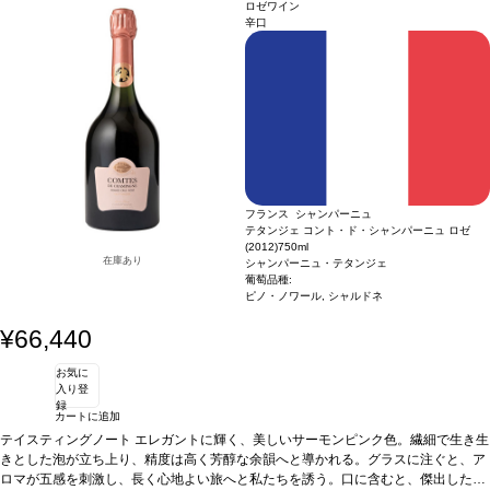
やトーストと見事に調和している。微かなミネラルが深味を与え、持続するフィニ
ロゼワイン
ッシュが心地良いフレッシュさとエレガンスの余韻へと導く。
葡萄品種
ピノ・ノ
辛口
ワール 55%、シャルドネ 45%
フランス シャンパーニュ
テタンジェ コント・ド・シャンパーニュ ロゼ
(2012)
750ml
在庫あり
シャンパーニュ・テタンジェ
葡萄品種:
ピノ・ノワール, シャルドネ
¥66,440
お気に
入り登
録
カートに追加
テイスティングノート
エレガントに輝く、美しいサーモンピンク色。繊細で生き生
きとした泡が立ち上り、精度は高く芳醇な余韻へと導かれる。グラスに注ぐと、ア
ロマが五感を刺激し、長く心地よい旅へと私たちを誘う。口に含むと、傑出したシ