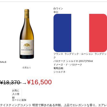
練されたミネラルに支えられ、後味はフレッシュさ、繊細さ、余韻の長さが際立
のフレッシュなアロマを伴い、ブリオッシュ、ハチミツ、アーモンド、柑橘類の魅
つ。
力的な芳香が加わる。滑らかなテクスチャーの味わいは、繊細でありながら豊満。
合う料理
アペリティフに最適、またシャンパーニュの熟成感とコクは、白身
白ワイン
肉、海老、魚のグリルなどと良く合う。
より力強いアロマ（ヘーゼルナッツ、グレープフルーツ、トースト）は、非常に洗
葡萄品種
100% シャルドネ
辛口
練されたミネラルに支えられ、後味はフレッシュさ、繊細さ、余韻の長さが際立
つ。
合う料理
アペリティフに最適、またシャンパーニュの熟成感とコクは、白身
肉、海老、魚のグリルなどと良く合う。
葡萄品種
100% シャルドネ
フランス ラングドック・ルーション ラングドッ
ク
バロナーク シャルドネ (2017)
750ml
SALE
ドメーヌ・ド・バロナーク
在庫あり
葡萄品種:
シャルドネ
¥16,500
¥18,370
→
お気に
入り登
録
カートに追加
テイスティングコメント
明澄で輝きのある外観。上品でエレガントな香り。エアレ