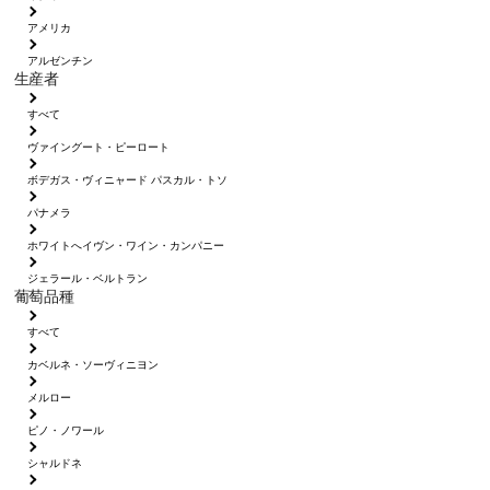
アメリカ
アルゼンチン
生産者
すべて
ヴァイングート・ピーロート
ボデガス・ヴィニャード パスカル・トソ
パナメラ
ホワイトへイヴン・ワイン・カンパニー
ジェラール・ベルトラン
葡萄品種
すべて
カベルネ・ソーヴィニヨン
メルロー
ピノ・ノワール
シャルドネ