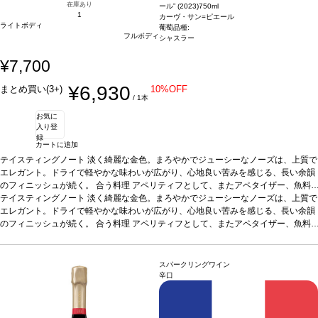
在庫あり
ール” (2023)
750ml
1
カーヴ・サン=ピエール
ライトボディ
葡萄品種:
フルボディ
シャスラー
¥7,700
¥6,930
まとめ買い(3+)
10%OFF
/ 1本
お気に
入り登
録
カートに追加
テイスティングノート
淡く綺麗な金色。まろやかでジューシーなノーズは、上質で
エレガント。ドライで軽やかな味わいが広がり、心地良い苦みを感じる、長い余韻
のフィニッシュが続く。
合う料理
アペリティフとして、またアペタイザー、魚料
理、チーズなどと好相性
テイスティングノート
淡く綺麗な金色。まろやかでジューシーなノーズは、上質で
葡萄品種
シャスラー 100%
*本ヴィンテージが在庫切れの
場合、在庫があり価格が同様の場合は自動的に次のヴィンテージに変更されます、
エレガント。ドライで軽やかな味わいが広がり、心地良い苦みを感じる、長い余韻
ご了承ください。
のフィニッシュが続く。
合う料理
アペリティフとして、またアペタイザー、魚料
理、チーズなどと好相性
葡萄品種
シャスラー 100%
*本ヴィンテージが在庫切れの
場合、在庫があり価格が同様の場合は自動的に次のヴィンテージに変更されます、
ご了承ください。
スパークリングワイン
辛口