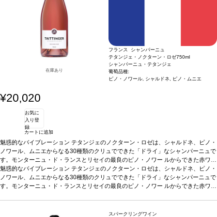
フランス シャンパーニュ
テタンジェ・ノクターン・ロゼ
750ml
シャンパーニュ・テタンジェ
在庫あり
葡萄品種:
ピノ・ノワール, シャルドネ, ピノ・ムニエ
¥20,020
お気に
入り登
録
カートに追加
魅惑的なバイブレーション テタンジェのノクターン・ロゼは、シャルドネ、ピノ・
ノワール、ムニエからなる30種類のクリュでできた「ドライ」なシャンパーニュで
す。モンターニュ・ド・ランスとリセイの最良のピノ・ノワー ルからできた赤ワイ
ンを12〜15％最終段階のアサンブラージュで加えることで、ロゼの色とふくよか
魅惑的なバイブレーション テタンジェのノクターン・ロゼは、シャルドネ、ピノ・
なコクを楽しむことができます。カーヴでゆっくりと熟成させたドザージュ（17.5
ノワール、ムニエからなる30種類のクリュでできた「ドライ」なシャンパーニュで
グラム/リットル）は、美しいつやを出します。繊細な泡、ロゼ色の色調、生き生き
す。モンターニュ・ド・ランスとリセイの最良のピノ・ノワー ルからできた赤ワイ
とした豊かな風味を感じます。非常に滑らかなタンニンが口に広がります。シャル
ンを12〜15％最終段階のアサンブラージュで加えることで、ロゼの色とふくよか
ドネがもたらすフレッシュ感が骨格のとれた見事な調和をもたらします。
なコクを楽しむことができます。カーヴでゆっくりと熟成させたドザージュ（17.5
テイステ
ィングノート
グラム/リットル）は、美しいつやを出します。繊細な泡、ロゼ色の色調、生き生き
濃く鮮やかなピンク色、繊細で綺麗な泡が糸状に立ち上る。フルボデ
スパークリングワイン