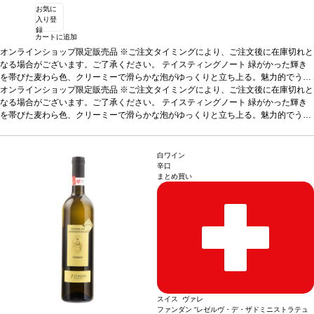
お気に
入り登
録
カートに追加
オンラインショップ限定販売品 ※ご注文タイミングにより、ご注文後に在庫切れと
なる場合がございます。ご了承ください。
テイスティングノート
緑がかった輝き
を帯びた麦わら色、クリーミーで滑らかな泡がゆっくりと立ち上る。魅力的でうっ
とりするようなノーズが開き、ペイストリー、フレッシュバター、菩提樹、アプリ
オンラインショップ限定販売品 ※ご注文タイミングにより、ご注文後に在庫切れと
コットジャム、アカシアのハチミツなどの美味しい風味へと展開する。ローストア
なる場合がございます。ご了承ください。
テイスティングノート
緑がかった輝き
ーモンドやヘーゼルナッツ、チョコレートのようなニュアンスも感じられ、濃厚で
を帯びた麦わら色、クリーミーで滑らかな泡がゆっくりと立ち上る。魅力的でうっ
洗練されている。口に含むと、シルクのように滑らかなテクスチャーが、素晴らし
とりするようなノーズが開き、ペイストリー、フレッシュバター、菩提樹、アプリ
く美しいストラクチャーを包み込み、コート・デ・ブランの偉大なシャルドネ特有
コットジャム、アカシアのハチミツなどの美味しい風味へと展開する。ローストア
の、きめ細やかなミネラルが支える。リッチな果実味に加え、ローストコーヒー、
ーモンドやヘーゼルナッツ、チョコレートのようなニュアンスも感じられ、濃厚で
白ワイン
甘いスパイス（シナモン、バニラ）、ほのかなスモーキー（ブロンドタバコ）さが
洗練されている。口に含むと、シルクのように滑らかなテクスチャーが、素晴らし
辛口
まとめ買い
調和している。フィニッシュは柔らかく、永遠と続くよう。たっぷりの繊細で複雑
く美しいストラクチャーを包み込み、コート・デ・ブランの偉大なシャルドネ特有
なアロマが最後まで背景に漂う、長期間熟成していることを感じさせない生き生き
の、きめ細やかなミネラルが支える。リッチな果実味に加え、ローストコーヒー、
とした逸品。
甘いスパイス（シナモン、バニラ）、ほのかなスモーキー（ブロンドタバコ）さが
葡萄品種
シャルドネ
調和している。フィニッシュは柔らかく、永遠と続くよう。たっぷりの繊細で複雑
なアロマが最後まで背景に漂う、長期間熟成していることを感じさせない生き生き
とした逸品。
葡萄品種
シャルドネ
スイス ヴァレ
ファンダン “レゼルヴ・デ・ザドミニストラテュ