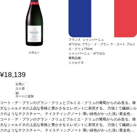
フランス シャンパーニュ
ボワゼル ブラン・ド・ブラン ラ・コート プルミ
エ・クリュ
750ml
在庫あり
シャンパーニュ・ボワゼル
葡萄品種:
シャルドネ
¥18,139
お気に
入り登
録
カートに追加
コート・デ・ブランのグラン・クリュとプルミエ・クリュの葡萄からのみ造る。偉
大なシャルドネの上品な骨格と豊かさをエレガントに表現する。 力強くて繊細シル
クのようなテクスチャー。
テイスティングノート
薄い緑色がかった淡い黄金色
で、きめ細かな泡が立ち上る。繊細な花のノーズを示し、アカシアの花、サンザシ
コート・デ・ブランのグラン・クリュとプルミエ・クリュの葡萄からのみ造る。偉
のフレッシュなアロマを伴い、ブリオッシュ、ハチミツ、アーモンド、柑橘類の魅
大なシャルドネの上品な骨格と豊かさをエレガントに表現する。 力強くて繊細シル
力的な芳香が加わる。滑らかなテクスチャーの味わいは、繊細でありながら豊満。
クのようなテクスチャー。
テイスティングノート
薄い緑色がかった淡い黄金色
より力強いアロマ（ヘーゼルナッツ、グレープフルーツ、トースト）は、非常に洗
で、きめ細かな泡が立ち上る。繊細な花のノーズを示し、アカシアの花、サンザシ