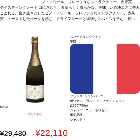
ノ・ノワール、フレッシュなストラクチャー、赤果実、ト
テイスティングノート
口に含むと、素晴らしく滑らかな、美味しい心地よさに包み
ーストしたオークを感じ、ドライフルーツと繊細なスパイ
こまれる。生き生きとしたピノ・ノワール、フレッシュなストラクチャー、赤果
スを含む、長い余韻のフィニッシュが続く。
合う料理
キ
実、トーストしたオークを感じ、ドライフルーツと繊細なスパイスを含む、長い余
ノコ添えのローストした鶏肉、トリュフのリゾット、キャ
韻のフィニッシュが続く。
ラメリゼしたエシャロット添えの牛フィレ肉などと好相性
合う料理
キノコ添えのローストした鶏肉、トリュフの
リゾット、キャラメリゼしたエシャロット添えの牛フィレ肉などと好相性
葡萄品種
ピノ・ノワール 100％
葡萄品種
ピノ・ノワール 100％
スパークリングワイン
辛口
フランス シャンパーニュ
ボワゼル ブラン・ド・ブラン ミレジメ
(1995)
750ml
SALE
シャンパーニュ・ボワゼル
残りわずか
葡萄品種:
シャルドネ
¥22,110
¥29,480
→