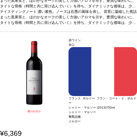
まった黒果実と、ほのかなオークの美しく力強いアロマを示す。豊潤な味わいに、
タイトな骨格（時間と共に溶け込んでいく）を持ち、ダイナミックな後味は、少々
繊細さも感じる。クエッチ、チェリー、カシス、ブラックベリーが混ざり合い、粗
合う料理
テイスティングノート
香り豊かな繊細なお料理と共に。モレルパイ;トリュフ添えの焼き卵;仔牛
濃い紫色。ノーズは石墨の風味を表し、背景に凝縮した煮詰
さのあるタンニンは時間とともに柔らかくなる。ロワイヤル・ヘリテージは、長期
の ソテー プランタニエ ;きのこと牛ヒレ肉; トゥヌルド・ロッシーニ ;キジ料理、 フ
まった黒果実と、ほのかなオークの美しく力強いアロマを示す。豊潤な味わいに、
熟成させることを前提に造られている。
ォレスティール ;葡萄を添えたウズラ; マデ?ルソース添えの蒸したハム；若いカブ
タイトな骨格（時間と共に溶け込んでいく）を持ち、ダイナミックな後味は、少々
と鴨の料理。フランスの ブルー チーズ、特に フルムダンベールがおすすめ。
葡萄品種
繊細さも感じる。クエッチ、チェリー、カシス、ブラックベリーが混ざり合い、粗
合う料理
メルロー、カベルネ・フラン、タナ、カベルネ・ソーヴィニヨン、アヴリ
香り豊かな繊細なお料理と共に。モレルパイ;トリュフ添えの焼き卵;仔牛
ュー
さのあるタンニンは時間とともに柔らかくなる。ロワイヤル・ヘリテージは、長期
の ソテー プランタニエ ;きのこと牛ヒレ肉; トゥヌルド・ロッシーニ ;キジ料理、 フ
熟成させることを前提に造られている。
ォレスティール ;葡萄を添えたウズラ; マデ?ルソース添えの蒸したハム；若いカブ
赤ワイン
と鴨の料理。フランスの ブルー チーズ、特に フルムダンベールがおすすめ。
葡萄品種
メルロー、カベルネ・フラン、タナ、カベルネ・ソーヴィニヨン、アヴリ
辛口
ュー
フランス ボルドー フラン・コート・ド・ボルド
ー
シャトー・マルソー (2013)
750ml
残りわずか
シャトー・マルソー
葡萄品種:
メルロー
¥6,369