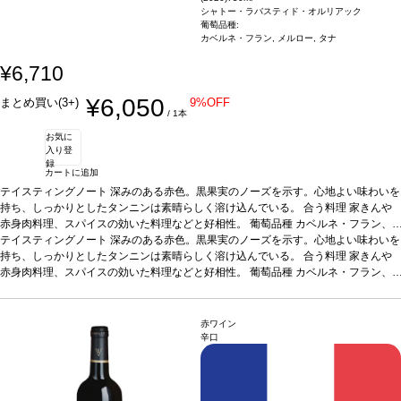
シャトー・ラバスティド・オルリアック
葡萄品種:
カベルネ・フラン, メルロー, タナ
¥6,710
¥6,050
まとめ買い(3+)
9%OFF
/ 1本
お気に
入り登
録
カートに追加
テイスティングノート
深みのある赤色。黒果実のノーズを示す。心地よい味わいを
持ち、しっかりとしたタンニンは素晴らしく溶け込んでいる。
合う料理
家きんや
赤身肉料理、スパイスの効いた料理などと好相性。
葡萄品種
カベルネ・フラン、
メルロー、タナ
テイスティングノート
*本ヴィンテージが在庫切れの場合、在庫があり価格が同様の場合
深みのある赤色。黒果実のノーズを示す。心地よい味わいを
は自動的に次のヴィンテージに変更されます、ご了承ください。
持ち、しっかりとしたタンニンは素晴らしく溶け込んでいる。
合う料理
家きんや
赤身肉料理、スパイスの効いた料理などと好相性。
葡萄品種
カベルネ・フラン、
メルロー、タナ
*本ヴィンテージが在庫切れの場合、在庫があり価格が同様の場合
は自動的に次のヴィンテージに変更されます、ご了承ください。
赤ワイン
辛口