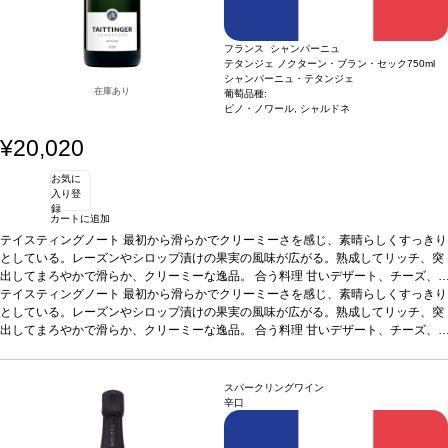
フランス シャンパーニュ
テタンジェ ノクターン・ブラン・セック
750ml
シャンパーニュ・テタンジェ
在庫あり
葡萄品種:
ピノ・ノワール, シャルドネ
¥20,020
お気に
入り登
録
カートに追加
テイスティングノート
最初から滑らかでクリーミーさを感じ、素晴らしくすっきり
としている。レーズンやシロップ漬けの果実の風味が広がる。熟成してリッチ、突
出してまろやかで滑らか、クリーミーな逸品。
合う料理
甘いデザート、チーズ、
フォアグラとジンジャーブレッド
テイスティングノート
最初から滑らかでクリーミーさを感じ、素晴らしくすっきり
葡萄品種
60% ピノ・ノワール、40%シャルドネ
としている。レーズンやシロップ漬けの果実の風味が広がる。熟成してリッチ、突
出してまろやかで滑らか、クリーミーな逸品。
合う料理
甘いデザート、チーズ、
フォアグラとジンジャーブレッド
葡萄品種
60% ピノ・ノワール、40%シャルドネ
スパークリングワイン
辛口