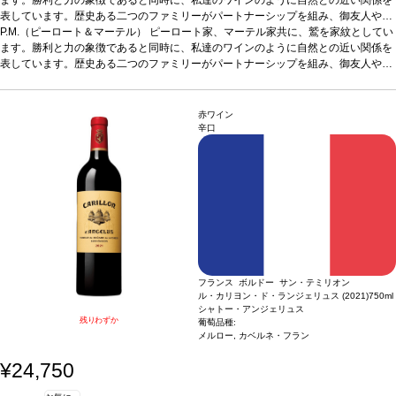
表しています。歴史ある二つのファミリーがパートナーシップを組み、御友人や御
家族とお楽しみ頂ける個性豊かなシャンパーニュをお届けいたします。 by: Dr. ヨハ
P.M.（ピーロート＆マーテル） ピーロート家、マーテル家共に、鷲を家紋としてい
ネス・ピーロート＆クリストフ・ラペノー
ます。勝利と力の象徴であると同時に、私達のワインのように自然との近い関係を
テイスティングノート
中位〜濃い麦わ
ら色。素晴らしい深みを持つ、きれいな泡が素晴らしく一貫して出てくる。魅力的
表しています。歴史ある二つのファミリーがパートナーシップを組み、御友人や御
なイーストのようなノーズを持ち、トーストの含みがあり、花のような含みを伴
家族とお楽しみ頂ける個性豊かなシャンパーニュをお届けいたします。 by: Dr. ヨハ
う。柔らかく豊かで複雑、アロマは泡により風味で強調され、魅力的な余韻の長い
ネス・ピーロート＆クリストフ・ラペノー
テイスティングノート
中位〜濃い麦わ
後味を与えている。
ら色。素晴らしい深みを持つ、きれいな泡が素晴らしく一貫して出てくる。魅力的
葡萄品種
ピノ・ノワール、シャルドネ、ピノ・ムニエ
赤ワイン
なイーストのようなノーズを持ち、トーストの含みがあり、花のような含みを伴
辛口
う。柔らかく豊かで複雑、アロマは泡により風味で強調され、魅力的な余韻の長い
後味を与えている。
葡萄品種
ピノ・ノワール、シャルドネ、ピノ・ムニエ
フランス ボルドー サン・テミリオン
ル・カリヨン・ド・ランジェリュス (2021)
750ml
シャトー・アンジェリュス
残りわずか
葡萄品種:
メルロー, カベルネ・フラン
¥24,750