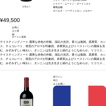
プティ・ムートン (2019)
750ml
シャトー・ムートン・ロートシルト
在庫あり
葡萄品種:
カベルネ・ソーヴィニヨン, メルロー
¥49,500
お気に
入り登
録
カートに追加
テイスティングノート
濃厚な赤色の外観、深紅の光沢。香りは複雑。黒果実、カシ
ス、チョコレート、焙煎のアロマが印象的。赤果実およびトーストパンの風味を含
む、みずみずしい味わい。タンニンは生き生きと絹のようになめらか。リコリスが
香ります。後味には素晴らしい余韻が残ります。
葡萄品種
テイスティングノート
68% カベルネ・ソーヴィニヨン、
濃厚な赤色の外観、深紅の光沢。香りは複雑。黒果実、カシ
32% メルロー
ス、チョコレート、焙煎のアロマが印象的。赤果実およびトーストパンの風味を含
む、みずみずしい味わい。タンニンは生き生きと絹のようになめらか。リコリスが
香ります。後味には素晴らしい余韻が残ります。
葡萄品種
68% カベルネ・ソーヴィニヨン、
32% メルロー
赤ワイン
辛口
まとめ買い