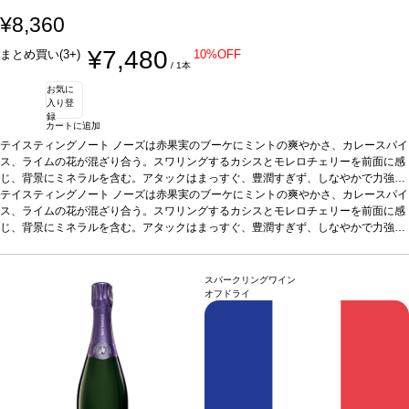
¥8,360
¥7,480
まとめ買い(3+)
10%OFF
/ 1本
お気に
入り登
録
カートに追加
テイスティングノート
ノーズは赤果実のブーケにミントの爽やかさ、カレースパイ
ス、ライムの花が混ざり合う。スワリングするカシスとモレロチェリーを前面に感
じ、背景にミネラルを含む。アタックはまっすぐ、豊潤すぎず、しなやかで力強い
味わいを示す。滑らかなタンニンは繊細に織り込まれ、石灰質も感じる。長い余韻
テイスティングノート
ノーズは赤果実のブーケにミントの爽やかさ、カレースパイ
の後味は見事。
ス、ライムの花が混ざり合う。スワリングするカシスとモレロチェリーを前面に感
葡萄品種
53% カベルネ・ソーヴィニヨン、38% メルロー、9% プ
ティ・ヴェルド
じ、背景にミネラルを含む。アタックはまっすぐ、豊潤すぎず、しなやかで力強い
味わいを示す。滑らかなタンニンは繊細に織り込まれ、石灰質も感じる。長い余韻
の後味は見事。
葡萄品種
53% カベルネ・ソーヴィニヨン、38% メルロー、9% プ
ティ・ヴェルド
スパークリングワイン
オフドライ