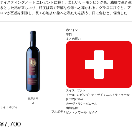
ャンパーニュに満たされる。繊細で柔らかく生き生きとしており、野イチゴやフレ
テイスティングノート
エレガントに輝く、美しいサーモンピンク色。繊細で生き生
ッシュなレッドカラントが展開する。上質な泡が力強くバランスの取れたアロマ
きとした泡が立ち上り、精度は高く芳醇な余韻へと導かれる。グラスに注ぐと、ア
に、繊細で調和のとれたタッチを加える。美味しい苦みとほのかな酸味のフレッシ
ロマが五感を刺激し、長く心地よい旅へと私たちを誘う。口に含むと、傑出したシ
ュさが、さらなる高みへと昇華させてくれる。本来のポテンシャルと複雑さを十分
ャンパーニュに満たされる。繊細で柔らかく生き生きとしており、野イチゴやフレ
に発揮するには、時間を要する一本。 「厳選された葡萄から造る、最も官能的なブ
ッシュなレッドカラントが展開する。上質な泡が力強くバランスの取れたアロマ
レンド。まるで優しく撫でられているような心地よさを感じる」by テタンジェ・ア
に、繊細で調和のとれたタッチを加える。美味しい苦みとほのかな酸味のフレッシ
赤ワイン
ンバサダー、ヴィトリー・テタンジェ
ュさが、さらなる高みへと昇華させてくれる。本来のポテンシャルと複雑さを十分
合う料理
白身の肉料理、ロブスターと。コ
辛口
まとめ買い
ント・シャウルス チーズやスッキリした甘みの焼き梨、またはブルーベリータルト
に発揮するには、時間を要する一本。 「厳選された葡萄から造る、最も官能的なブ
などとも好相性
レンド。まるで優しく撫でられているような心地よさを感じる」by テタンジェ・ア
葡萄品種
ピノ・ノワール 60%、シャルドネ 40%
ンバサダー、ヴィトリー・テタンジェ
合う料理
白身の肉料理、ロブスターと。コ
ント・シャウルス チーズやスッキリした甘みの焼き梨、またはブルーベリータルト
などとも好相性
葡萄品種
ピノ・ノワール 60%、シャルドネ 40%
スイス ヴァレ
ドール “レゼルヴ・デ・ザドミニストラトゥール”
在庫あり
(2022)
750ml
3
カーヴ・サン=ピエール
ライトボディ
葡萄品種:
フルボディ
ピノ・ノワール, ガメイ
¥7,700