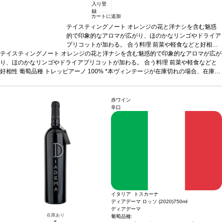
入り登
録
カートに追加
テイスティングノート
オレンジの花と洋ナシを含む魅惑
的で印象的なアロマが広がり、ほのかなリンゴやドライア
プリコットが加わる。
合う料理
前菜や軽食などと好相性
テイスティングノート
オレンジの花と洋ナシを含む魅惑的で印象的なアロマが広が
葡萄品種
トレッビアーノ 100%
*本ヴィンテージが在庫切
り、ほのかなリンゴやドライアプリコットが加わる。
れの場合、在庫があり価格が同様の場合は自動的に次のヴ
合う料理
前菜や軽食などと
好相性
葡萄品種
トレッビアーノ 100%
ィンテージに変更されます、ご了承ください。
*本ヴィンテージが在庫切れの場合、在庫が
あり価格が同様の場合は自動的に次のヴィンテージに変更されます、ご了承くださ
い。
赤ワイン
辛口
イタリア トスカーナ
ディアデーマ ロッソ (2020)
750ml
ディアデーマ
在庫あり
葡萄品種: