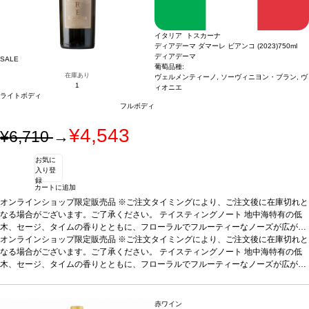
イタリア トスカーナ
ディアデーマ ダマーレ ビアンコ (2023)
750ml
ディアデーマ
SALE
葡萄品種:
在庫あり
ヴェルメンティーノ, ソーヴィニヨン・ブラン, ヴ
1
ィオニエ
ライトボディ
フルボディ
¥4,543
¥6,710
→
お気に
入り登
録
カートに追加
オンラインショップ限定販売品 ※ご注文タイミングにより、ご注文後に在庫切れと
なる場合がございます。ご了承ください。
テイスティングノート
地中海特有の低
木、セージ、タイムの香りとともに、フローラルでフルーティーなノーズが広が
る。口に含むと、フレッシュ、エレガントで繊細、美味しいストラクチャーを伴
オンラインショップ限定販売品 ※ご注文タイミングにより、ご注文後に在庫切れと
う。爽やかで風味豊かな後味が続く。食事に良く合い、またアペリティフにも最
なる場合がございます。ご了承ください。
テイスティングノート
地中海特有の低
適。
木、セージ、タイムの香りとともに、フローラルでフルーティーなノーズが広が
合う料理
オレンジと生姜風味のエビのソテー、レモングラスとナンプラー風
味のベトナム風ポークチョップなどと好相性
る。口に含むと、フレッシュ、エレガントで繊細、美味しいストラクチャーを伴
葡萄品種
ヴェルメンティーノ 40%、
ソーヴィニヨン・ブラン 40%、ヴィオニエ 20%
う。爽やかで風味豊かな後味が続く。食事に良く合い、またアペリティフにも最
適。
合う料理
オレンジと生姜風味のエビのソテー、レモングラスとナンプラー風
赤ワイン