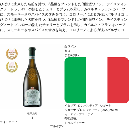
ひばりに由来した名前を持つ、3品種をブレンドした個性派ワイン。
テイスティン
グノート
メルローの熟したチェリーとプラムを示し、カベルネ・フランはハーブ
に、スモーキーさやスパイスの含みを与え、コロリーノによる力強いバルサミコを
表している。
ひばりに由来した名前を持つ、3品種をブレンドした個性派ワイン。
葡萄品種
カベルネ・フラン 47%、メルロー 41%、コロリーノ 12%
テイスティン
認証
グノート
ユーロリーフ
メルローの熟したチェリーとプラムを示し、カベルネ・フランはハーブ
に、スモーキーさやスパイスの含みを与え、コロリーノによる力強いバルサミコを
表している。
葡萄品種
カベルネ・フラン 47%、メルロー 41%、コロリーノ 12%
認証
ユーロリーフ
白ワイン
辛口
まとめ買い
イタリア ロンバルディア ルガーナ
ルガーナ ブロレッティーノ (2023)
750ml
在庫あり
カ・ディ・フラーティ
3
葡萄品種:
ライトボディ
トゥルビアーナ
フルボディ