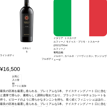
イタリア トスカーナ
ルフィーノ モドゥス・プリモ・トスカーナ
(2021)
750ml
在庫あり
ルフィーノ
5
葡萄品種:
ライトボディ
メルロー, カベルネ・ソーヴィニヨン, サンジョヴ
フルボディ
ェーゼ
¥16,500
お気に
入り登
録
カートに追加
最良の区画を厳選し造られる、プレミアムな1本。
テイスティングノート
口に含む
と濃厚で滑らか、素晴らしく調和が取れており、ブラックベリーやチョコレートを
伴う。ビロードのように滑らかなタンニンを持ち、長く続くフィニッシュはほのか
なスパイスを感じる。
最良の区画を厳選し造られる、プレミアムな1本。
葡萄品種
メルロー 46%、カベルネ・ソーヴィニヨン 31%、
テイスティングノート
口に含む