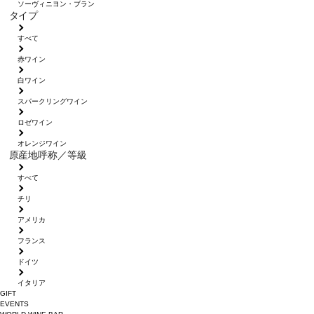
ソーヴィニヨン・ブラン
タイプ
すべて
赤ワイン
白ワイン
スパークリングワイン
ロゼワイン
オレンジワイン
原産地呼称／等級
すべて
チリ
アメリカ
フランス
ドイツ
イタリア
GIFT
EVENTS