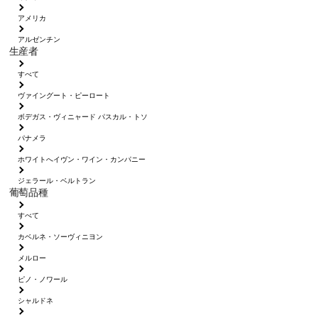
アメリカ
アルゼンチン
生産者
すべて
ヴァイングート・ピーロート
ボデガス・ヴィニャード パスカル・トソ
パナメラ
ホワイトへイヴン・ワイン・カンパニー
ジェラール・ベルトラン
葡萄品種
すべて
カベルネ・ソーヴィニヨン
メルロー
ピノ・ノワール
シャルドネ