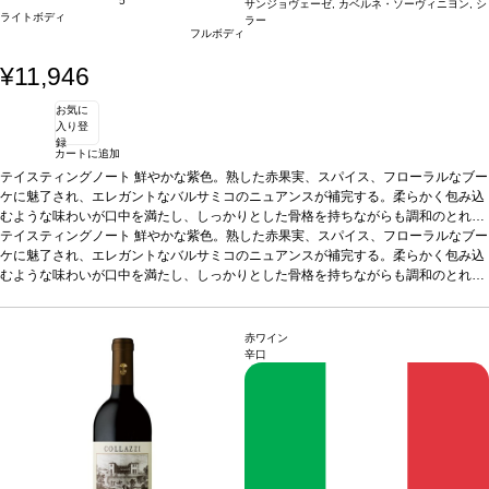
5
サンジョヴェーゼ, カベルネ・ソーヴィニヨン, シ
ライトボディ
ラー
フルボディ
¥11,946
お気に
入り登
録
カートに追加
テイスティングノート
鮮やかな紫色。熟した赤果実、スパイス、フローラルなブー
ケに魅了され、エレガントなバルサミコのニュアンスが補完する。柔らかく包み込
むような味わいが口中を満たし、しっかりとした骨格を持ちながらも調和のとれた
タンニンと、時を経て素晴らしく展開する証しを感じ、長く愉しめる余韻が残る。
テイスティングノート
鮮やかな紫色。熟した赤果実、スパイス、フローラルなブー
合う料理
ケに魅了され、エレガントなバルサミコのニュアンスが補完する。柔らかく包み込
赤肉、ジビエ、熟成チーズなどと好相性
葡萄品種
サンジョヴェーゼ、カ
ベルネ・ソーヴィニヨン、シラー
むような味わいが口中を満たし、しっかりとした骨格を持ちながらも調和のとれた
*本ヴィンテージが在庫切れの場合、在庫があり
価格が同様の場合は自動的に次のヴィンテージに変更されます、ご了承ください。
タンニンと、時を経て素晴らしく展開する証しを感じ、長く愉しめる余韻が残る。
合う料理
赤肉、ジビエ、熟成チーズなどと好相性
葡萄品種
サンジョヴェーゼ、カ
ベルネ・ソーヴィニヨン、シラー
*本ヴィンテージが在庫切れの場合、在庫があり
赤ワイン
価格が同様の場合は自動的に次のヴィンテージに変更されます、ご了承ください。
辛口