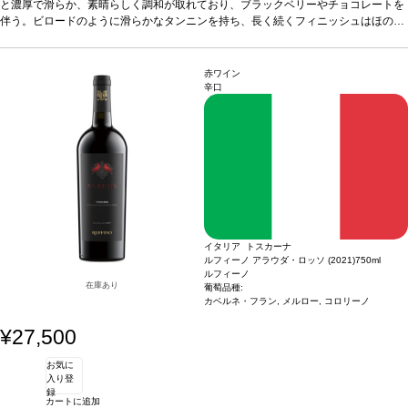
サンジョヴェーゼ 23%100%
と濃厚で滑らか、素晴らしく調和が取れており、ブラックベリーやチョコレートを
認証
ユーロリーフ
伴う。ビロードのように滑らかなタンニンを持ち、長く続くフィニッシュはほのか
なスパイスを感じる。
葡萄品種
メルロー 46%、カベルネ・ソーヴィニヨン 31%、
サンジョヴェーゼ 23%100%
認証
ユーロリーフ
赤ワイン
辛口
イタリア トスカーナ
ルフィーノ アラウダ・ロッソ (2021)
750ml
ルフィーノ
在庫あり
葡萄品種:
カベルネ・フラン, メルロー, コロリーノ
¥27,500
お気に
入り登
録
カートに追加