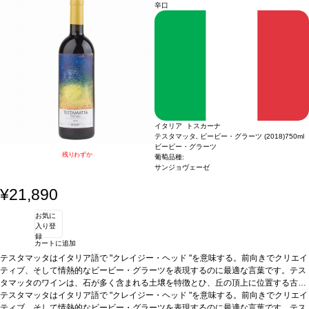
味のベトナム風ポークチョップなどと好相性
葡萄品種
ヴェルメンティーノ 40%、
辛口
ソーヴィニヨン・ブラン 40%、ヴィオニエ 20%
イタリア トスカーナ
テスタマッタ, ビービー・グラーツ (2018)
750ml
ビービー・グラーツ
残りわずか
葡萄品種:
サンジョヴェーゼ
¥21,890
お気に
入り登
録
カートに追加
テスタマッタはイタリア語で "クレイジー・ヘッド "を意味する。前向きでクリエイ
ティブ、そして情熱的なビービー・グラーツを表現するのに最適な言葉です。テス
タマッタのワインは、石が多く含まれる土壌を特徴とひ、丘の頂上に位置する古樹
のサンジョヴェーゼのピュアで、ミネラルを含み、透明感を表している。サンジョ
テスタマッタはイタリア語で "クレイジー・ヘッド "を意味する。前向きでクリエイ
ヴェーゼ100％のスーパータスカン、伝統と創造性の融合。
ティブ、そして情熱的なビービー・グラーツを表現するのに最適な言葉です。テス
テイスティングノート