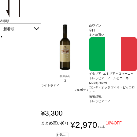
表示順
白ワイン
新着順
辛口
まとめ買い
▼
イタリア エミリア＝ロマーニャ
在庫あり
トレッビアーノ・ルビコーネ
3
(2025)
750ml
ライトボディ
コンテ・オッタヴィオ・ピッコロ
フルボディ
ミニ
葡萄品種:
トレッビアーノ
¥3,300
¥2,970
まとめ買い(6+)
10%OFF
/ 1本
お気に