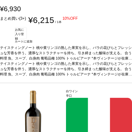
¥6,930
¥6,215
まとめ買い(3+)
10%OFF
/ 1本
お気に
入り登
録
カートに追加
テイスティングノート
桃や黄リンゴの熟した果実を示し、バラの花びらとフレッシ
ュな芳香を伴う。濃厚なストラクチャーを持ち、引き締まった酸味が支える。
合う
料理
魚、スープ、白身肉
葡萄品種
100% トゥルビアーナ
*本ヴィンテージが在庫切
れの場合、在庫があり価格が同様の場合は自動的に次のヴィンテージに変更されま
テイスティングノート
桃や黄リンゴの熟した果実を示し、バラの花びらとフレッシ
す、ご了承ください。
ュな芳香を伴う。濃厚なストラクチャーを持ち、引き締まった酸味が支える。
合う
料理
魚、スープ、白身肉
葡萄品種
100% トゥルビアーナ
*本ヴィンテージが在庫切
れの場合、在庫があり価格が同様の場合は自動的に次のヴィンテージに変更されま
す、ご了承ください。
白ワイン
辛口