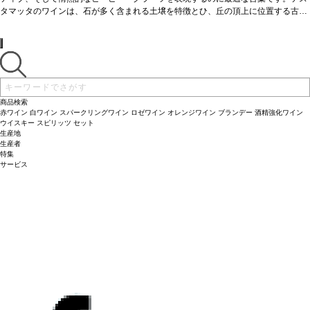
サンジョヴェーゼ品種のエレガンスは、常にテスタマッタワインの主な特徴。フレ
タマッタのワインは、石が多く含まれる土壌を特徴とひ、丘の頂上に位置する古樹
ッシュでフルーティ、エレガントで長い後味が続く。たっぷりとしたブラックベリ
のサンジョヴェーゼのピュアで、ミネラルを含み、透明感を表している。サンジョ
ー、ブルーベリーを示し、ほのかにアーシー、軽いミネラルが支える。際立った凝
ヴェーゼ100％のスーパータスカン、伝統と創造性の融合。
テイスティングノート
縮味と絹のように滑らかなでしっかりしたタンニンを伴い、長い余韻の後味へと続
サンジョヴェーゼ品種のエレガンスは、常にテスタマッタワインの主な特徴。フレ
く。濃厚、洗練している。
ッシュでフルーティ、エレガントで長い後味が続く。たっぷりとしたブラックベリ
合う料理
グリル肉、熟成チーズと好相性。
葡萄品種
10
0% サンジョヴェーゼ
ー、ブルーベリーを示し、ほのかにアーシー、軽いミネラルが支える。際立った凝
縮味と絹のように滑らかなでしっかりしたタンニンを伴い、長い余韻の後味へと続
く。濃厚、洗練している。
合う料理
グリル肉、熟成チーズと好相性。
葡萄品種
10
商品検索
0% サンジョヴェーゼ
赤ワイン
白ワイン
スパークリングワイン
ロゼワイン
オレンジワイン
ブランデー
酒精強化ワイン
ウイスキー
スピリッツ
セット
生産地
生産者
特集
サービス