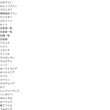
ロゼワイン
オレンジワイン
ブランデー
酒精強化ワイン
ウイスキー
スピリッツ
セット
生産地一覧
生産者一覧
品種一覧
生産国
フランス
ドイツ
イタリア
アメリカ
アルゼンチン
ウルグアイ
インド
オーストラリア
オーストリア
スイス
スペイン
スロヴェニア
チリ
ニュージーランド
ハンガリー
ポルトガル
ルーマニア
南アフリカ
ブルガリア