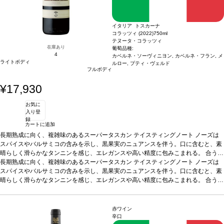
イタリア トスカーナ
コラッツィ (2022)
750ml
テヌータ・コラッツィ
在庫あり
葡萄品種:
4
カベルネ・ソーヴィニヨン, カベルネ・フラン, メ
ライトボディ
ルロー, プティ・ヴェルド
フルボディ
¥17,930
お気に
入り登
録
カートに追加
長期熟成に向く、複雑味のあるスーパータスカン
テイスティングノート
ノーズは
スパイスやバルサミコの含みを示し、黒果実のニュアンスを伴う。口に含むと、素
晴らしく滑らかなタンニンを感じ、エレガンスや高い精度に包みこまれる。
合う料
理
長期熟成に向く、複雑味のあるスーパータスカン
赤身肉、ジビエ、チーズなどと好相性
葡萄品種
テイスティングノート
カベルネ・ソーヴィニヨン 5
ノーズは
0%、カベルネ・フラン 25%、メルロー 20%、プティ・ヴェルド 5%
スパイスやバルサミコの含みを示し、黒果実のニュアンスを伴う。口に含むと、素
*本ヴィンテ
ージが在庫切れの場合、在庫があり価格が同様の場合は自動的に次のヴィンテージ
晴らしく滑らかなタンニンを感じ、エレガンスや高い精度に包みこまれる。
合う料
に変更されます、ご了承ください。
理
赤身肉、ジビエ、チーズなどと好相性
葡萄品種
カベルネ・ソーヴィニヨン 5
0%、カベルネ・フラン 25%、メルロー 20%、プティ・ヴェルド 5%
*本ヴィンテ
ージが在庫切れの場合、在庫があり価格が同様の場合は自動的に次のヴィンテージ
赤ワイン
に変更されます、ご了承ください。
辛口