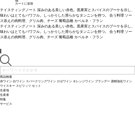
録
カートに追加
テイスティングノート
深みのある美しい赤色。黒果実とスパイスのブーケを示し、
味わいはとてもパワフル。しっかりした滑らかなタンニンを持つ。
合う料理
ソー
ス添えの肉料理、グリル肉、チーズ
葡萄品種
カベルネ・フラン
テイスティングノート
深みのある美しい赤色。黒果実とスパイスのブーケを示し、
味わいはとてもパワフル。しっかりした滑らかなタンニンを持つ。
合う料理
ソー
ス添えの肉料理、グリル肉、チーズ
葡萄品種
カベルネ・フラン
商品検索
赤ワイン
白ワイン
スパークリングワイン
ロゼワイン
オレンジワイン
ブランデー
酒精強化ワイン
ウイスキー
スピリッツ
セット
生産地
生産者
特集
サービス