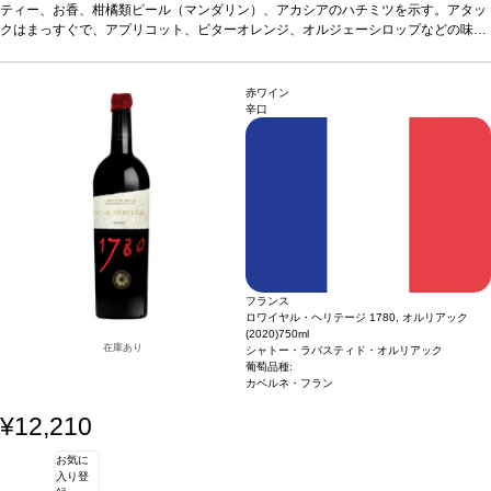
バターのニュアンスによりバランスが取れている。フィニッシュは、ラ・クラープ
ヴィンテージに変更されますのでご了承ください。
ティー、お香、柑橘類ピール（マンダリン）、アカシアのハチミツを示す。アタッ
のテロワールに沿った心地よいデリケートな塩味と、カリンやミネラルのタッチを
クはまっすぐで、アプリコット、ビターオレンジ、オルジェーシロップなどの味わ
伴う。コクがあり濃厚な味わいで、アロマの余韻が美しく続き、タンニンは調和の
いを含む。ミッドパレットは、調和の取れたストラクチャーが塩味とクリーミーな
*本ヴィンテージが在庫切れの場合、在庫があり価格が同様の場合は自動的に次の
とれたストラクチャーを持つ。
バターのニュアンスによりバランスが取れている。フィニッシュは、ラ・クラープ
ヴィンテージに変更されますのでご了承ください。
合う料理
ラム肉とアプリコットのシチュー、繊細
なスパイスを効かせたロースト野菜、フレッシュな山羊のチーズや熟成した牛や羊
のテロワールに沿った心地よいデリケートな塩味と、カリンやミネラルのタッチを
赤ワイン
のチーズ
伴う。コクがあり濃厚な味わいで、アロマの余韻が美しく続き、タンニンは調和の
葡萄品種
ルーサンヌ、ヴェルメンティーノ、ヴィオニエ
認証
デメテール
辛口
認証
とれたストラクチャーを持つ。
合う料理
ラム肉とアプリコットのシチュー、繊細
なスパイスを効かせたロースト野菜、フレッシュな山羊のチーズや熟成した牛や羊
のチーズ
葡萄品種
ルーサンヌ、ヴェルメンティーノ、ヴィオニエ
認証
デメテール
認証
フランス
ロワイヤル・ヘリテージ 1780, オルリアック
(2020)
750ml
在庫あり
シャトー・ラバスティド・オルリアック
葡萄品種:
カベルネ・フラン
¥12,210
お気に
入り登