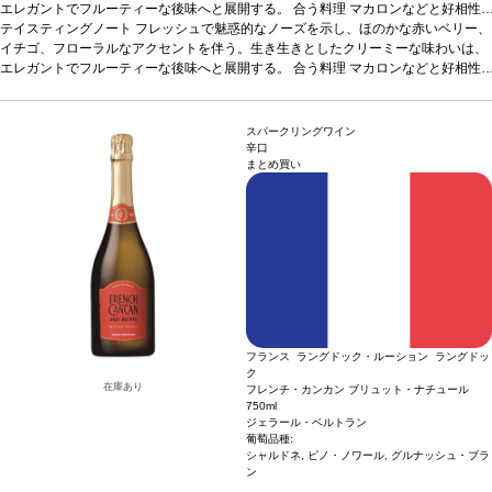
エレガントでフルーティーな後味へと展開する。
合う料理
マカロンなどと好相性
葡萄品種
テイスティングノート
ピノ・ノワール、サンソー、シャルドネ
フレッシュで魅惑的なノーズを示し、ほのかな赤いベリー、
認証
ABオーガニック
イチゴ、フローラルなアクセントを伴う。生き生きとしたクリーミーな味わいは、
エレガントでフルーティーな後味へと展開する。
合う料理
マカロンなどと好相性
葡萄品種
ピノ・ノワール、サンソー、シャルドネ
認証
ABオーガニック
スパークリングワイン
辛口
まとめ買い
フランス ラングドック・ルーション ラングドッ
ク
在庫あり
フレンチ・カンカン ブリュット・ナチュール
750ml
ジェラール・ベルトラン
葡萄品種:
シャルドネ, ピノ・ノワール, グルナッシュ・ブラ
ン