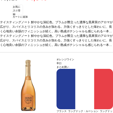
お気に
入り登
録
カートに追加
テイスティングノート
鮮やかな深紅色。プラムが際立った濃厚な黒果実のアロマが
広がり、スパイスとリコリスの含みが加わる。力強くすっきりとした味わいに、長
く心地良い余韻のフィニッシュが続く。高い熟成ポテンシャルも感じられる一本。
合う料理
テイスティングノート
アペタイザー、グリルした白/赤身肉、チーズなどと好相性
鮮やかな深紅色。プラムが際立った濃厚な黒果実のアロマが
葡萄品種
メル
ロー 80%、カベルネ・フラン 20%
広がり、スパイスとリコリスの含みが加わる。力強くすっきりとした味わいに、長
*本ヴィンテージが在庫切れの場合、在庫があり
価格が同様の場合は自動的に次のヴィンテージに変更されます、ご了承ください。
く心地良い余韻のフィニッシュが続く。高い熟成ポテンシャルも感じられる一本。
合う料理
アペタイザー、グリルした白/赤身肉、チーズなどと好相性
葡萄品種
メル
ロー 80%、カベルネ・フラン 20%
*本ヴィンテージが在庫切れの場合、在庫があり
価格が同様の場合は自動的に次のヴィンテージに変更されます、ご了承ください。
オレンジワイン
辛口
まとめ買い
フランス ラングドック・ルーション ラングドッ