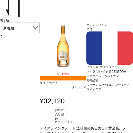
表示順
オレンジワイン
新着順
辛口
▼
フランス オクシタニー
ヴィラ ソレイヤ (2022)
750ml
残りわずか
ジェラール・ベルトラン
5
葡萄品種:
ライトボディ
ルーサンヌ, ヴェルメンティーノ,
フルボディ
ヴィオニエ
¥32,120
お気に
入り登
録
カートに追加
テイスティングノート
透明感のある美しい黄金色。ノー