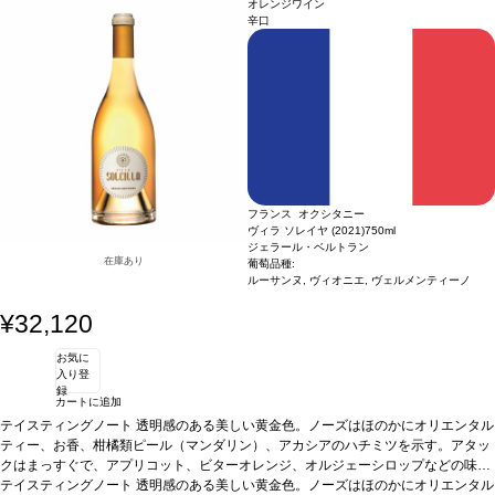
オレンジワイン
在庫があり価格が同様の場合は自動的に次のヴィンテージに変更されます、ご了承
辛口
ください。
フランス オクシタニー
ヴィラ ソレイヤ (2021)
750ml
ジェラール・ベルトラン
在庫あり
葡萄品種:
ルーサンヌ, ヴィオニエ, ヴェルメンティーノ
¥32,120
お気に
入り登
録
カートに追加
テイスティングノート
透明感のある美しい黄金色。ノーズはほのかにオリエンタル
ティー、お香、柑橘類ピール（マンダリン）、アカシアのハチミツを示す。アタッ
クはまっすぐで、アプリコット、ビターオレンジ、オルジェーシロップなどの味わ
いを含む。ミッドパレットは、調和の取れたストラクチャーが塩味とクリーミーな
*本ヴィンテージが在庫切れの場合、在庫があり価格が同様の場合は自動的に次の
テイスティングノート
透明感のある美しい黄金色。ノーズはほのかにオリエンタル