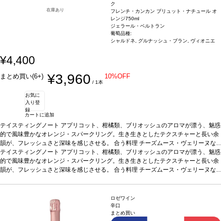
ク
在庫あり
フレンチ・カンカン ブリュット・ナチュール オ
レンジ
750ml
ジェラール・ベルトラン
葡萄品種:
シャルドネ, グルナッシュ・ブラン, ヴィオニエ
¥4,400
¥3,960
まとめ買い(6+)
10%OFF
/ 1本
お気に
入り登
録
カートに追加
テイスティングノート
アプリコット、柑橘類、ブリオッシュのアロマが漂う、魅惑
的で風味豊かなオレンジ・スパークリング。生き生きとしたテクスチャーと長い余
韻が、フレッシュさと深味を感じさせる。
合う料理
チーズムース・ヴェリーヌな
どと好相性
テイスティングノート
葡萄品種
シャルドネ、グルナッシュ・ブラン、ヴィオニエ
アプリコット、柑橘類、ブリオッシュのアロマが漂う、魅惑
認証
ABオー
ガニック
的で風味豊かなオレンジ・スパークリング。生き生きとしたテクスチャーと長い余
韻が、フレッシュさと深味を感じさせる。
合う料理
チーズムース・ヴェリーヌな
どと好相性
葡萄品種
シャルドネ、グルナッシュ・ブラン、ヴィオニエ
認証
ABオー
ガニック
ロゼワイン
辛口
まとめ買い