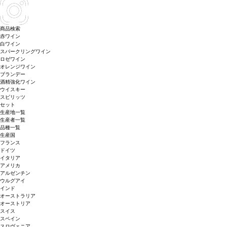
商品検索
赤ワイン
白ワイン
スパークリングワイン
ロゼワイン
オレンジワイン
ブランデー
酒精強化ワイン
ウイスキー
スピリッツ
セット
生産地一覧
生産者一覧
品種一覧
生産国
フランス
ドイツ
イタリア
アメリカ
アルゼンチン
ウルグアイ
インド
オーストラリア
オーストリア
スイス
スペイン
スロヴェニア