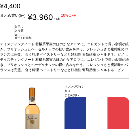
¥4,400
¥3,960
まとめ買い(6+)
10%OFF
/ 1本
お気に
入り登
録
カートに追加
テイスティングノート
柑橘系果実のほのかなアロマに、エレガントで長い余韻が続
き、ブリオッシュとヘーゼルナッツの軽い含みを伴う。フレッシュさと複雑味のバ
ランスは完璧。
合う料理
ペイストリーなどと好相性
葡萄品種
シャルドネ、ピノ・
ノワール、グルナッシュ・ブラン
テイスティングノート
柑橘系果実のほのかなアロマに、エレガントで長い余韻が続
認証
ABオーガニック
き、ブリオッシュとヘーゼルナッツの軽い含みを伴う。フレッシュさと複雑味のバ
ランスは完璧。
合う料理
ペイストリーなどと好相性
葡萄品種
シャルドネ、ピノ・
ノワール、グルナッシュ・ブラン
認証
ABオーガニック
オレンジワイン
辛口
まとめ買い