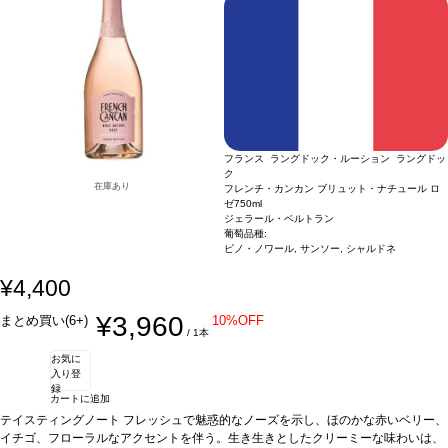
フランス ラングドック・ルーション ラングドッ
ク
在庫あり
フレンチ・カンカン ブリュット・ナチュール ロ
ゼ
750ml
ジェラール・ベルトラン
葡萄品種:
ピノ・ノワール, サンソー, シャルドネ
¥4,400
¥3,960
まとめ買い(6+)
10%OFF
/ 1本
お気に
入り登
録
カートに追加
テイスティングノート
フレッシュで魅惑的なノーズを示し、ほのかな赤いベリー、
イチゴ、フローラルなアクセントを伴う。生き生きとしたクリーミーな味わいは、