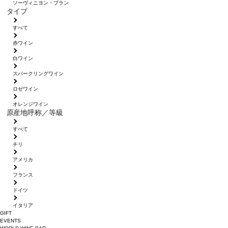
ソーヴィニヨン・ブラン
タイプ
すべて
赤ワイン
白ワイン
スパークリングワイン
ロゼワイン
オレンジワイン
原産地呼称／等級
すべて
チリ
アメリカ
フランス
ドイツ
イタリア
GIFT
EVENTS