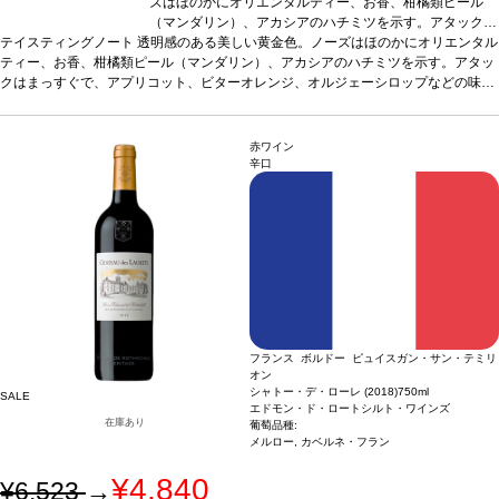
ズはほのかにオリエンタルティー、お香、柑橘類ピール
（マンダリン）、アカシアのハチミツを示す。アタックは
テイスティングノート
透明感のある美しい黄金色。ノーズはほのかにオリエンタル
まっすぐで、アプリコット、ビターオレンジ、オルジェー
ティー、お香、柑橘類ピール（マンダリン）、アカシアのハチミツを示す。アタッ
シロップなどの味わいを含む。ミッドパレットは、調和の
クはまっすぐで、アプリコット、ビターオレンジ、オルジェーシロップなどの味わ
取れたストラクチャーが塩味とクリーミーなバターのニュ
いを含む。ミッドパレットは、調和の取れたストラクチャーが塩味とクリーミーな
アンスによりバランスが取れている。フィニッシュは、
バターのニュアンスによりバランスが取れている。フィニッシュは、ラ・クラープ
ラ・クラープのテロワールに沿った心地よいデリケートな
のテロワールに沿った心地よいデリケートな塩味と、カリンやミネラルのタッチを
塩味と、カリンやミネラルのタッチを伴う。コクがあり濃
赤ワイン
伴う。コクがあり濃厚な味わいで、アロマの余韻が美しく続き、タンニンは調和の
厚な味わいで、アロマの余韻が美しく続き、タンニンは調
辛口
とれたストラクチャーを持つ。
和のとれたストラクチャーを持つ。
合う料理
ラム肉とアプリコットのシチュー、繊細
合う料理
ラム肉とア
なスパイスを効かせたロースト野菜、フレッシュな山羊のチーズや熟成した牛や羊
プリコットのシチュー、繊細なスパイスを効かせたロース
のチーズなどと好相性
葡萄品種
ト野菜、フレッシュな山羊のチーズや熟成した牛や羊のチ
ルーサンヌ、ヴェルメンティーノ、ヴィオニエ
認
証
デメテール認証
*本ヴィンテージが在庫切れの場合、在庫があり価格が同様の場
ーズなどと好相性
葡萄品種
ルーサンヌ、ヴェルメンティ
合は自動的に次のヴィンテージに変更されます、ご了承ください。
ーノ、ヴィオニエ
認証
デメテール認証
*本ヴィンテージ
が在庫切れの場合、在庫があり価格が同様の場合は自動的
に次のヴィンテージに変更されます、ご了承ください。
フランス ボルドー ピュイスガン・サン・テミリ
オン
シャトー・デ・ローレ (2018)
750ml
SALE
エドモン・ド・ロートシルト・ワインズ
在庫あり
葡萄品種:
メルロー, カベルネ・フラン
¥4,840
¥6,523
→