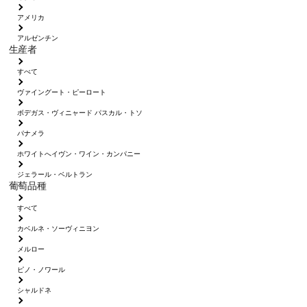
アメリカ
アルゼンチン
生産者
すべて
ヴァイングート・ピーロート
ボデガス・ヴィニャード パスカル・トソ
パナメラ
ホワイトへイヴン・ワイン・カンパニー
ジェラール・ベルトラン
葡萄品種
すべて
カベルネ・ソーヴィニヨン
メルロー
ピノ・ノワール
シャルドネ