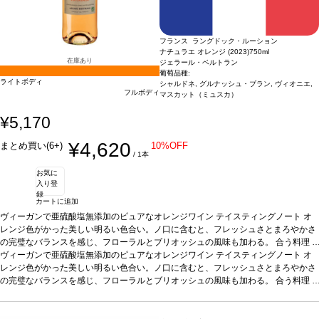
フランス ラングドック・ルーション
ナチュラエ オレンジ (2023)
750ml
在庫あり
ジェラール・ベルトラン
1
葡萄品種:
ライトボディ
シャルドネ, グルナッシュ・ブラン, ヴィオニエ,
フルボディ
マスカット（ミュスカ）
¥5,170
¥4,620
まとめ買い(6+)
10%OFF
/ 1本
お気に
入り登
録
カートに追加
ヴィーガンで亜硫酸塩無添加のピュアなオレンジワイン
テイスティングノート
オ
レンジ色がかった美しい明るい色合い。ノ口に含むと、フレッシュさとまろやかさ
の完璧なバランスを感じ、フローラルとブリオッシュの風味も加わる。
合う料理
タジン鍋の野菜、魚のシチュー、熟成チーズなどと好相性。またアペリティフにも
ヴィーガンで亜硫酸塩無添加のピュアなオレンジワイン
テイスティングノート
オ
最適
レンジ色がかった美しい明るい色合い。ノ口に含むと、フレッシュさとまろやかさ
葡萄品種
シャルドネ、グルナッシュ・ブラン、ヴィオニエ、マスカット
認証
オーガニック認証、ヴィーガン(SO2無添加）
の完璧なバランスを感じ、フローラルとブリオッシュの風味も加わる。
*本ヴィンテージが在庫切れの場合、
合う料理
在庫があり価格が同様の場合は自動的に次のヴィンテージに変更されます、ご了承
タジン鍋の野菜、魚のシチュー、熟成チーズなどと好相性。またアペリティフにも
ください。
最適
葡萄品種
シャルドネ、グルナッシュ・ブラン、ヴィオニエ、マスカット
認証
オーガニック認証、ヴィーガン(SO2無添加）
*本ヴィンテージが在庫切れの場合、