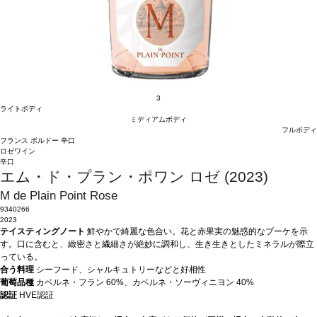
3
ライトボディ
ミディアムボディ
フルボディ
フランス
ボルドー
辛口
ロゼワイン
辛口
エム・ド・プラン・ポワン ロゼ (2023)
M de Plain Point Rose
9340266
2023
テイスティングノート
鮮やかで綺麗な色合い。花と赤果実の魅惑的なブーケを示
す。口に含むと、緻密さと繊細さが絶妙に調和し、生き生きとしたミネラルが際立
っている。
合う料理
シーフード、シャルキュトリーなどと好相性
葡萄品種
カベルネ・フラン 60%、カベルネ・ソーヴィニヨン 40%
認証
HVE認証