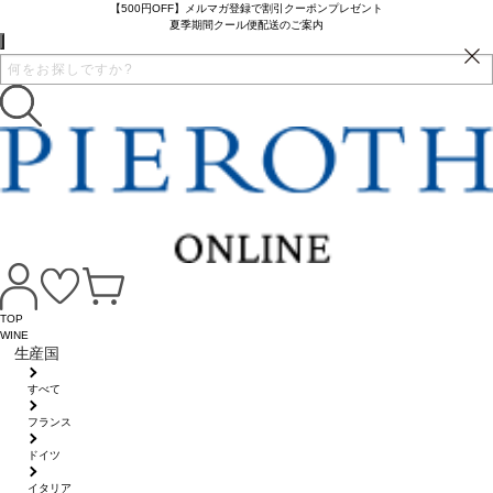
【500円OFF】メルマガ登録で割引クーポンプレゼント
夏季期間クール便配送のご案内
TOP
WINE
生産国
すべて
フランス
ドイツ
イタリア