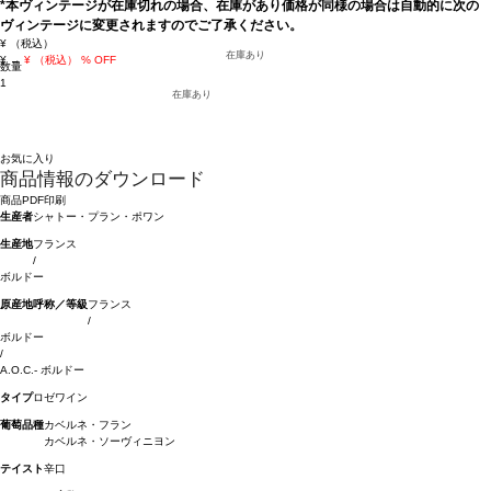
*本ヴィンテージが在庫切れの場合、在庫があり価格が同様の場合は自動的に次の
ヴィンテージに変更されますのでご了承ください。
¥
（税込）
在庫あり
¥
→
¥
（税込）
% OFF
数量
1
在庫あり
お気に入り
商品情報のダウンロード
商品PDF印刷
生産者
シャトー・プラン・ポワン
生産地
フランス
/
ボルドー
原産地呼称／等級
フランス
/
ボルドー
/
A.O.C.- ボルドー
タイプ
ロゼワイン
葡萄品種
カベルネ・フラン
カベルネ・ソーヴィニヨン
テイスト
辛口