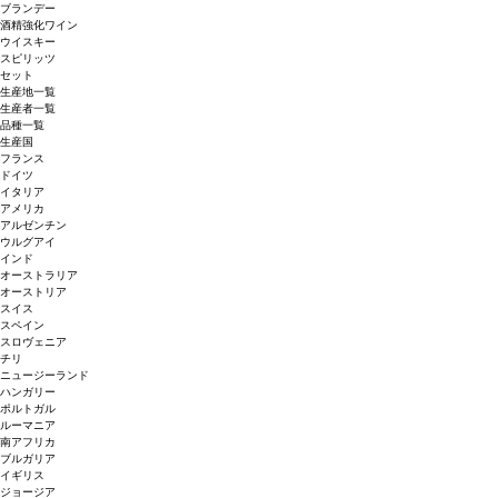
ブランデー
酒精強化ワイン
ウイスキー
スピリッツ
セット
生産地一覧
生産者一覧
品種一覧
生産国
フランス
ドイツ
イタリア
アメリカ
アルゼンチン
ウルグアイ
インド
オーストラリア
オーストリア
スイス
スペイン
スロヴェニア
チリ
ニュージーランド
ハンガリー
ポルトガル
ルーマニア
南アフリカ
ブルガリア
イギリス
ジョージア