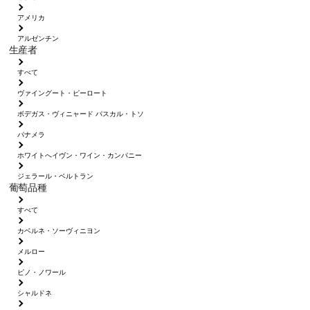
アメリカ
アルゼンチン
生産者
すべて
ヴァイングート・ピーロート
ボデガス・ヴィニャード パスカル・トソ
パナメラ
ホワイトへイヴン・ワイン・カンパニー
ジェラール・ベルトラン
葡萄品種
すべて
カベルネ・ソーヴィニヨン
メルロー
ピノ・ノワール
シャルドネ