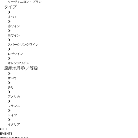
ソーヴィニヨン・ブラン
タイプ
すべて
赤ワイン
白ワイン
スパークリングワイン
ロゼワイン
オレンジワイン
原産地呼称／等級
すべて
チリ
アメリカ
フランス
ドイツ
イタリア
GIFT
EVENTS