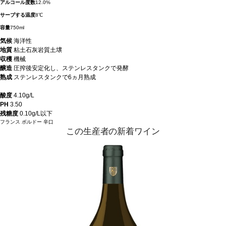
アルコール度数
12.0%
サーブする温度
8℃
容量
750ml
気候
海洋性
地質
粘土石灰岩質土壌
収穫
機械
醸造
圧搾後安定化し、ステンレスタンクで発酵
熟成
ステンレスタンクで6ヵ月熟成
酸度
4.10g/L
PH
3.50
残糖度
0.10g/L以下
フランス
ボルドー
辛口
この生産者の新着ワイン