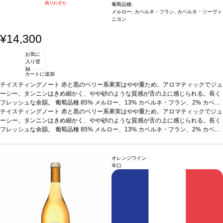
残りわずか
葡萄品種:
メルロー, カベルネ・フラン, カベルネ・ソーヴィ
ニヨン
¥14,300
お気に
入り登
録
カートに追加
テイスティングノート
赤と黒のベリー系果実はやや重ため。アロマティックでジュ
ーシー。タンニンはきめ細かく、やや砂のような質感が舌の上に感じられる。長く
フレッシュな余韻。
葡萄品種
85% メルロー、13% カベルネ・フラン、2% カベル
ネ・ソーヴィニヨン
テイスティングノート
赤と黒のベリー系果実はやや重ため。アロマティックでジュ
ーシー。タンニンはきめ細かく、やや砂のような質感が舌の上に感じられる。長く
フレッシュな余韻。
葡萄品種
85% メルロー、13% カベルネ・フラン、2% カベル
ネ・ソーヴィニヨン
オレンジワイン
辛口