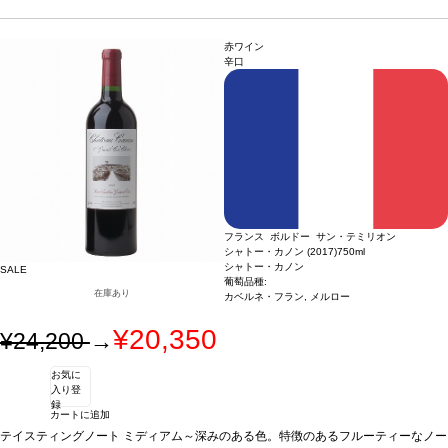
赤ワイン
辛口
フランス ボルドー サン・テミリオン
シャトー・カノン (2017)
750ml
シャトー・カノン
SALE
葡萄品種:
在庫あり
カベルネ・フラン, メルロー
¥20,350
¥24,200
→
お気に
入り登
録
カートに追加
テイスティングノート
ミディアム～深みのある色。特徴のあるフルーティーなノー