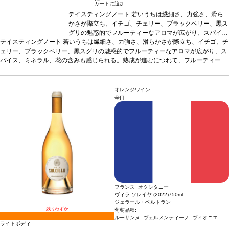
カートに追加
テイスティングノート
若いうちは繊細さ、力強さ、滑ら
かさが際立ち、イチゴ、チェリー、ブラックベリー、黒ス
グリの魅惑的でフルーティーなアロマが広がり、スパイ
テイスティングノート
若いうちは繊細さ、力強さ、滑らかさが際立ち、イチゴ、チ
ス、ミネラル、花の含みも感じられる。熟成が進むにつれ
ェリー、ブラックベリー、黒スグリの魅惑的でフルーティーなアロマが広がり、ス
て、フルーティーなアロマは、トリュフから林床を含む、
パイス、ミネラル、花の含みも感じられる。熟成が進むにつれて、フルーティーな
スミレ、タバコ、柔らかいオリエンタルスパイスを伴う、
アロマは、トリュフから林床を含む、スミレ、タバコ、柔らかいオリエンタルスパ
凝縮したブーケへと複雑に展開する。
葡萄品種
メルロー
イスを伴う、凝縮したブーケへと複雑に展開する。
86%、カベルネ・フラン 14%
葡萄品種
メルロー 86%、カベ
ルネ・フラン 14%
オレンジワイン
辛口
フランス オクシタニー
ヴィラ ソレイヤ (2022)
750ml
ジェラール・ベルトラン
残りわずか
葡萄品種:
5
ルーサンヌ, ヴェルメンティーノ, ヴィオニエ
ライトボディ