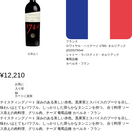
なスパイスを効かせたロースト野菜、フレッシュな山羊のチーズや熟成した牛や羊
のチーズ
葡萄品種
ルーサンヌ、ヴェルメンティーノ、ヴィオニエ
認証
デメテール
認証
フランス
ロワイヤル・ヘリテージ 1780, オルリアック
(2020)
750ml
在庫あり
シャトー・ラバスティド・オルリアック
葡萄品種:
カベルネ・フラン
¥12,210
お気に
入り登
録
カートに追加
テイスティングノート
深みのある美しい赤色。黒果実とスパイスのブーケを示し、
味わいはとてもパワフル。しっかりした滑らかなタンニンを持つ。
合う料理
ソー
ス添えの肉料理、グリル肉、チーズ
葡萄品種
カベルネ・フラン
テイスティングノート
深みのある美しい赤色。黒果実とスパイスのブーケを示し、
味わいはとてもパワフル。しっかりした滑らかなタンニンを持つ。
合う料理
ソー
ス添えの肉料理、グリル肉、チーズ
葡萄品種
カベルネ・フラン