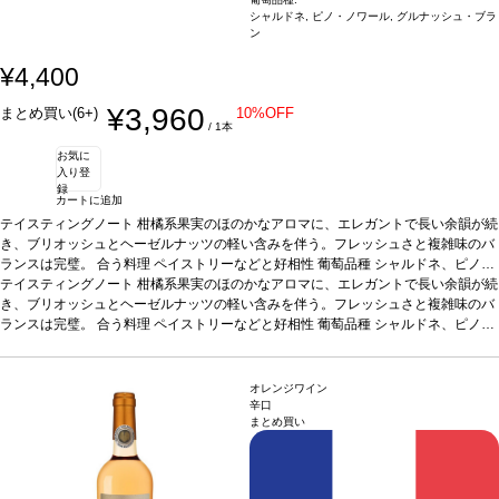
シャルドネ, ピノ・ノワール, グルナッシュ・ブラ
ン
¥4,400
¥3,960
まとめ買い(6+)
10%OFF
/ 1本
お気に
入り登
録
カートに追加
テイスティングノート
柑橘系果実のほのかなアロマに、エレガントで長い余韻が続
き、ブリオッシュとヘーゼルナッツの軽い含みを伴う。フレッシュさと複雑味のバ
ランスは完璧。
合う料理
ペイストリーなどと好相性
葡萄品種
シャルドネ、ピノ・
ノワール、グルナッシュ・ブラン
テイスティングノート
柑橘系果実のほのかなアロマに、エレガントで長い余韻が続
認証
ABオーガニック
き、ブリオッシュとヘーゼルナッツの軽い含みを伴う。フレッシュさと複雑味のバ
ランスは完璧。
合う料理
ペイストリーなどと好相性
葡萄品種
シャルドネ、ピノ・
ノワール、グルナッシュ・ブラン
認証
ABオーガニック
オレンジワイン
辛口
まとめ買い