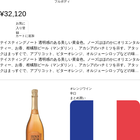
フルボディ
¥32,120
お気に
入り登
録
カートに追加
テイスティングノート
透明感のある美しい黄金色。ノーズはほのかにオリエンタル
ティー、お香、柑橘類ピール（マンダリン）、アカシアのハチミツを示す。アタッ
クはまっすぐで、アプリコット、ビターオレンジ、オルジェーシロップなどの味わ
いを含む。ミッドパレットは、調和の取れたストラクチャーが塩味とクリーミーな
テイスティングノート
透明感のある美しい黄金色。ノーズはほのかにオリエンタル
バターのニュアンスによりバランスが取れている。フィニッシュは、ラ・クラープ
ティー、お香、柑橘類ピール（マンダリン）、アカシアのハチミツを示す。アタッ
のテロワールに沿った心地よいデリケートな塩味と、カリンやミネラルのタッチを
クはまっすぐで、アプリコット、ビターオレンジ、オルジェーシロップなどの味わ
伴う。コクがあり濃厚な味わいで、アロマの余韻が美しく続き、タンニンは調和の
いを含む。ミッドパレットは、調和の取れたストラクチャーが塩味とクリーミーな
とれたストラクチャーを持つ。
バターのニュアンスによりバランスが取れている。フィニッシュは、ラ・クラープ
合う料理
ラム肉とアプリコットのシチュー、繊細
なスパイスを効かせたロースト野菜、フレッシュな山羊のチーズや熟成した牛や羊
のテロワールに沿った心地よいデリケートな塩味と、カリンやミネラルのタッチを
オレンジワイン
のチーズなどと好相性
伴う。コクがあり濃厚な味わいで、アロマの余韻が美しく続き、タンニンは調和の
葡萄品種
ルーサンヌ、ヴェルメンティーノ、ヴィオニエ
認
辛口
まとめ買い
証
とれたストラクチャーを持つ。
デメテール認証
*本ヴィンテージが在庫切れの場合、在庫があり価格が同様の場
合う料理
ラム肉とアプリコットのシチュー、繊細
合は自動的に次のヴィンテージに変更されます、ご了承ください。
なスパイスを効かせたロースト野菜、フレッシュな山羊のチーズや熟成した牛や羊
のチーズなどと好相性
葡萄品種
ルーサンヌ、ヴェルメンティーノ、ヴィオニエ
認
証
デメテール認証
*本ヴィンテージが在庫切れの場合、在庫があり価格が同様の場
合は自動的に次のヴィンテージに変更されます、ご了承ください。