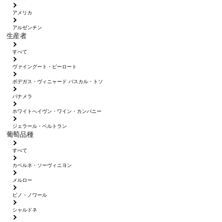
アメリカ
アルゼンチン
生産者
すべて
ヴァイングート・ピーロート
ボデガス・ヴィニャード パスカル・トソ
パナメラ
ホワイトへイヴン・ワイン・カンパニー
ジェラール・ベルトラン
葡萄品種
すべて
カベルネ・ソーヴィニヨン
メルロー
ピノ・ノワール
シャルドネ