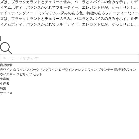
ズは、ブラックカラントとチェリーの含み、バニラとスパイスの含みを示す。ミデ
ィアムボディ、バランスがとれてフルーティー、エレガントだが、がっしりとした
タンニンを伴う、程良いウェイトと濃縮を示す。しっかりとした後味で優れた熟成
テイスティングノート
ミディアム～深みのある色。特徴のあるフルーティーなノー
ポテンシャルを感じさせる。JKW
ズは、ブラックカラントとチェリーの含み、バニラとスパイスの含みを示す。ミデ
葡萄品種
77% メルロー、23% カベルネ・フラン
ィアムボディ、バランスがとれてフルーティー、エレガントだが、がっしりとした
タンニンを伴う、程良いウェイトと濃縮を示す。しっかりとした後味で優れた熟成
ポテンシャルを感じさせる。JKW
葡萄品種
77% メルロー、23% カベルネ・フラン
商品検索
赤ワイン
白ワイン
スパークリングワイン
ロゼワイン
オレンジワイン
ブランデー
酒精強化ワイン
ウイスキー
スピリッツ
セット
生産地
生産者
特集
サービス