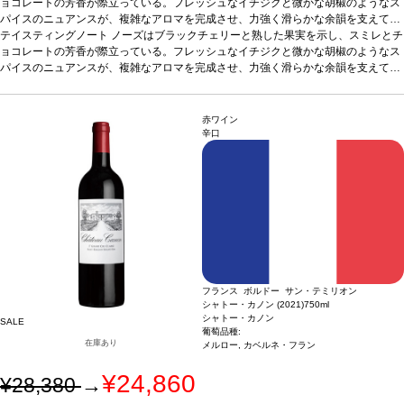
ョコレートの芳香が際立っている。フレッシュなイチジクと微かな胡椒のようなス
パイスのニュアンスが、複雑なアロマを完成させ、力強く滑らかな余韻を支えてい
る。上質で繊細なタンニンが、クリーミーで長く続く口当たりを生み出し、石灰岩
テイスティングノート
ノーズはブラックチェリーと熟した果実を示し、スミレとチ
台地がミネラルを与え、美しいバランスと生き生きとした味わいをもたらしてい
ョコレートの芳香が際立っている。フレッシュなイチジクと微かな胡椒のようなス
る。
パイスのニュアンスが、複雑なアロマを完成させ、力強く滑らかな余韻を支えてい
葡萄品種
メルロー 74%、カベルネ・フラン 26%
る。上質で繊細なタンニンが、クリーミーで長く続く口当たりを生み出し、石灰岩
台地がミネラルを与え、美しいバランスと生き生きとした味わいをもたらしてい
る。
葡萄品種
メルロー 74%、カベルネ・フラン 26%
赤ワイン
辛口
フランス ボルドー サン・テミリオン
シャトー・カノン (2021)
750ml
シャトー・カノン
SALE
葡萄品種:
在庫あり
メルロー, カベルネ・フラン
¥24,860
¥28,380
→