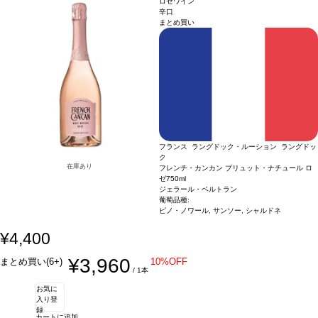
ロゼワイン
辛口
まとめ買い
フランス ラングドック・ルーション ラングドッ
ク
在庫あり
フレンチ・カンカン ブリュット・ナチュール ロ
ゼ
750ml
ジェラール・ベルトラン
葡萄品種:
ピノ・ノワール, サンソー, シャルドネ
¥4,400
¥3,960
まとめ買い(6+)
10%OFF
/ 1本
お気に
入り登
録
カートに追加