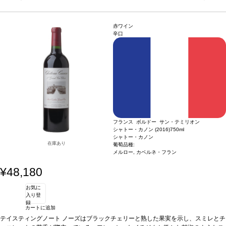
在庫があり価格が同様の場合は自動的に次のヴィンテージに変更されます、ご了承
タジン鍋の野菜、魚のシチュー、熟成チーズなどと好相性。またアペリティフにも
ください。
最適
葡萄品種
シャルドネ、グルナッシュ・ブラン、ヴィオニエ、マスカット
認証
オーガニック認証、ヴィーガン(SO2無添加）
*本ヴィンテージが在庫切れの場合、
赤ワイン
在庫があり価格が同様の場合は自動的に次のヴィンテージに変更されます、ご了承
辛口
ください。
フランス ボルドー サン・テミリオン
シャトー・カノン (2016)
750ml
シャトー・カノン
在庫あり
葡萄品種:
メルロー, カベルネ・フラン
¥48,180
お気に
入り登
録
カートに追加
テイスティングノート
ノーズはブラックチェリーと熟した果実を示し、スミレとチ