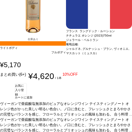
フランス ラングドック・ルーション
ナチュラエ オレンジ (2023)
750ml
在庫あり
ジェラール・ベルトラン
1
葡萄品種:
ライトボディ
シャルドネ, グルナッシュ・ブラン, ヴィオニエ,
フルボディ
マスカット（ミュスカ）
¥5,170
¥4,620
まとめ買い(6+)
10%OFF
/ 1本
お気に
入り登
録
カートに追加
ヴィーガンで亜硫酸塩無添加のピュアなオレンジワイン
テイスティングノート
オ
レンジ色がかった美しい明るい色合い。ノ口に含むと、フレッシュさとまろやかさ
の完璧なバランスを感じ、フローラルとブリオッシュの風味も加わる。
合う料理
タジン鍋の野菜、魚のシチュー、熟成チーズなどと好相性。またアペリティフにも
ヴィーガンで亜硫酸塩無添加のピュアなオレンジワイン
テイスティングノート
オ
最適
レンジ色がかった美しい明るい色合い。ノ口に含むと、フレッシュさとまろやかさ
葡萄品種
シャルドネ、グルナッシュ・ブラン、ヴィオニエ、マスカット
認証
オーガニック認証、ヴィーガン(SO2無添加）
の完璧なバランスを感じ、フローラルとブリオッシュの風味も加わる。
*本ヴィンテージが在庫切れの場合、
合う料理