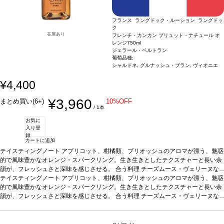
フランス ラングドック・ルーション ラングドッ
ク
在庫あり
フレンチ・カンカン ブリュット・ナチュール オ
レンジ
750ml
ジェラール・ベルトラン
葡萄品種:
シャルドネ, グルナッシュ・ブラン, ヴィオニエ
¥4,400
¥3,960
まとめ買い(6+)
10%OFF
/ 1本
お気に
入り登
録
カートに追加
テイスティングノート
アプリコット、柑橘類、ブリオッシュのアロマが漂う、魅惑
的で風味豊かなオレンジ・スパークリング。生き生きとしたテクスチャーと長い余
韻が、フレッシュさと深味を感じさせる。
合う料理
チーズムース・ヴェリーヌな
どと好相性
テイスティングノート
葡萄品種
シャルドネ、グルナッシュ・ブラン、ヴィオニエ
アプリコット、柑橘類、ブリオッシュのアロマが漂う、魅惑
認証
ABオー
ガニック
的で風味豊かなオレンジ・スパークリング。生き生きとしたテクスチャーと長い余
韻が、フレッシュさと深味を感じさせる。
合う料理
チーズムース・ヴェリーヌな
どと好相性
葡萄品種
シャルドネ、グルナッシュ・ブラン、ヴィオニエ
認証
ABオー
ガニック