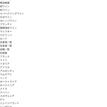
商品検索
赤ワイン
白ワイン
スパークリングワイン
ロゼワイン
オレンジワイン
ブランデー
酒精強化ワイン
ウイスキー
スピリッツ
セット
生産地一覧
生産者一覧
品種一覧
生産国
フランス
ドイツ
イタリア
アメリカ
アルゼンチン
ウルグアイ
インド
オーストラリア
オーストリア
スイス
スペイン
スロヴェニア
チリ
ニュージーランド
ハンガリー