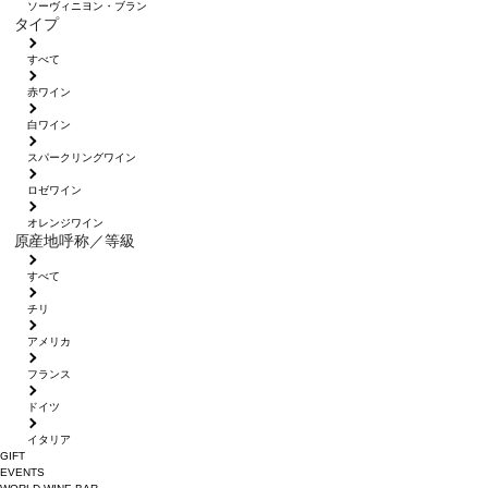
ソーヴィニヨン・ブラン
タイプ
すべて
赤ワイン
白ワイン
スパークリングワイン
ロゼワイン
オレンジワイン
原産地呼称／等級
すべて
チリ
アメリカ
フランス
ドイツ
イタリア
GIFT
EVENTS