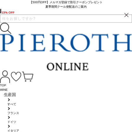
【500円OFF】メルマガ登録で割引クーポンプレゼント
夏季期間クール便配送のご案内
12% OFF
15% OFF
TOP
WINE
生産国
すべて
フランス
ドイツ
イタリア