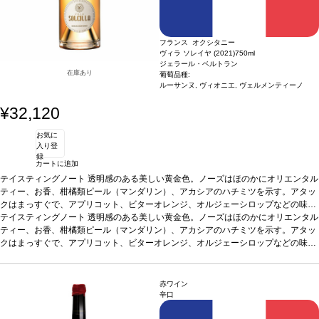
フランス オクシタニー
ヴィラ ソレイヤ (2021)
750ml
ジェラール・ベルトラン
在庫あり
葡萄品種:
ルーサンヌ, ヴィオニエ, ヴェルメンティーノ
¥32,120
お気に
入り登
録
カートに追加
テイスティングノート
透明感のある美しい黄金色。ノーズはほのかにオリエンタル
ティー、お香、柑橘類ピール（マンダリン）、アカシアのハチミツを示す。アタッ
クはまっすぐで、アプリコット、ビターオレンジ、オルジェーシロップなどの味わ
いを含む。ミッドパレットは、調和の取れたストラクチャーが塩味とクリーミーな
*本ヴィンテージが在庫切れの場合、在庫があり価格が同様の場合は自動的に次の
テイスティングノート
透明感のある美しい黄金色。ノーズはほのかにオリエンタル
バターのニュアンスによりバランスが取れている。フィニッシュは、ラ・クラープ
ヴィンテージに変更されますのでご了承ください。
ティー、お香、柑橘類ピール（マンダリン）、アカシアのハチミツを示す。アタッ
のテロワールに沿った心地よいデリケートな塩味と、カリンやミネラルのタッチを
クはまっすぐで、アプリコット、ビターオレンジ、オルジェーシロップなどの味わ
伴う。コクがあり濃厚な味わいで、アロマの余韻が美しく続き、タンニンは調和の
いを含む。ミッドパレットは、調和の取れたストラクチャーが塩味とクリーミーな
*本ヴィンテージが在庫切れの場合、在庫があり価格が同様の場合は自動的に次の
とれたストラクチャーを持つ。
バターのニュアンスによりバランスが取れている。フィニッシュは、ラ・クラープ
ヴィンテージに変更されますのでご了承ください。
合う料理
ラム肉とアプリコットのシチュー、繊細
なスパイスを効かせたロースト野菜、フレッシュな山羊のチーズや熟成した牛や羊
のテロワールに沿った心地よいデリケートな塩味と、カリンやミネラルのタッチを
赤ワイン
のチーズ
伴う。コクがあり濃厚な味わいで、アロマの余韻が美しく続き、タンニンは調和の
葡萄品種
ルーサンヌ、ヴェルメンティーノ、ヴィオニエ
認証
デメテール
辛口
認証
とれたストラクチャーを持つ。
合う料理
ラム肉とアプリコットのシチュー、繊細