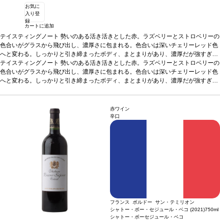
お気に
入り登
録
カートに追加
テイスティングノート
勢いのある活き活きとした赤。ラズベリーとストロベリーの
色合いがグラスから飛び出し、濃厚さに包まれる。色合いは深いチェリーレッド色
へと変わる。しっかりと引き締まったボディ、まとまりがあり、濃厚だが強すぎな
い。ミットパレットはコントロールされたテンションと高い精度を示し、オレンジ
テイスティングノート
勢いのある活き活きとした赤。ラズベリーとストロベリーの
の花の輝きと、蜂蜜というよりアーモンドに近いほのかな甘さが活気づく。フルー
色合いがグラスから飛び出し、濃厚さに包まれる。色合いは深いチェリーレッド色
ティー、花、ハーブ、スモーキーさの見事なバランスに、万華鏡のような複雑さが
へと変わる。しっかりと引き締まったボディ、まとまりがあり、濃厚だが強すぎな
印象的。探求し愉しむように誘われる。
い。ミットパレットはコントロールされたテンションと高い精度を示し、オレンジ
葡萄品種
71% メルロー、29% カベルネ・
フラン
の花の輝きと、蜂蜜というよりアーモンドに近いほのかな甘さが活気づく。フルー
ティー、花、ハーブ、スモーキーさの見事なバランスに、万華鏡のような複雑さが
赤ワイン
印象的。探求し愉しむように誘われる。
葡萄品種
71% メルロー、29% カベルネ・
辛口
フラン
フランス ボルドー サン・テミリオン
シャトー・ボー・セジュール・ベコ (2021)
750ml
シャトー・ボーセジュール・ベコ