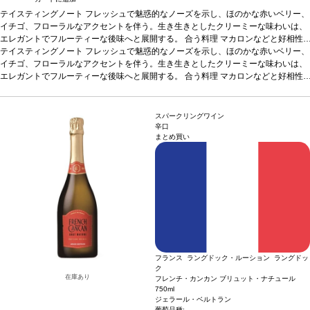
テイスティングノート
フレッシュで魅惑的なノーズを示し、ほのかな赤いベリー、
イチゴ、フローラルなアクセントを伴う。生き生きとしたクリーミーな味わいは、
エレガントでフルーティーな後味へと展開する。
合う料理
マカロンなどと好相性
葡萄品種
テイスティングノート
ピノ・ノワール、サンソー、シャルドネ
フレッシュで魅惑的なノーズを示し、ほのかな赤いベリー、
認証
ABオーガニック
イチゴ、フローラルなアクセントを伴う。生き生きとしたクリーミーな味わいは、
エレガントでフルーティーな後味へと展開する。
合う料理
マカロンなどと好相性
葡萄品種
ピノ・ノワール、サンソー、シャルドネ
認証
ABオーガニック
スパークリングワイン
辛口
まとめ買い
フランス ラングドック・ルーション ラングドッ
ク
在庫あり
フレンチ・カンカン ブリュット・ナチュール
750ml
ジェラール・ベルトラン
葡萄品種: