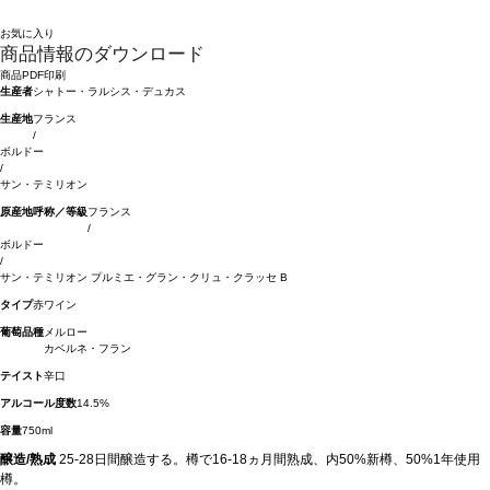
お気に入り
商品情報のダウンロード
商品PDF印刷
生産者
シャトー・ラルシス・デュカス
生産地
フランス
/
ボルドー
/
サン・テミリオン
原産地呼称／等級
フランス
/
ボルドー
/
サン・テミリオン プルミエ・グラン・クリュ・クラッセ B
タイプ
赤ワイン
葡萄品種
メルロー
カベルネ・フラン
テイスト
辛口
アルコール度数
14.5%
容量
750ml
醸造/熟成
25-28日間醸造する。樽で16-18ヵ月間熟成、内50%新樽、50%1年使用
樽。