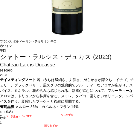
フランス
ボルドー
サン・テミリオン
辛口
赤ワイン
辛口
シャトー・ラルシス・デュカス (2023)
Chateau Larcis Ducasse
9330960
2023
テイスティングノート
若いうちは繊細さ、力強さ、滑らかさが際立ち、イチゴ、チ
ェリー、ブラックベリー、黒スグリの魅惑的でフルーティーなアロマが広がり、ス
パイス、ミネラル、花の含みも感じられる。熟成が進むにつれて、フルーティーな
アロマは、トリュフから林床を含む、スミレ、タバコ、柔らかいオリエンタルスパ
イスを伴う、凝縮したブーケへと複雑に展開する。
葡萄品種
メルロー 86%、カベルネ・フラン 14%
¥
（税込）
残りわずか
¥
→
¥
（税込）
% OFF
数量
1
残りわずか