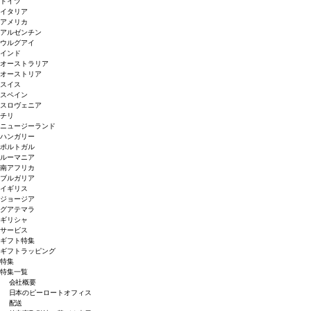
ドイツ
イタリア
アメリカ
アルゼンチン
ウルグアイ
インド
オーストラリア
オーストリア
スイス
スペイン
スロヴェニア
チリ
ニュージーランド
ハンガリー
ポルトガル
ルーマニア
南アフリカ
ブルガリア
イギリス
ジョージア
グアテマラ
ギリシャ
サービス
ギフト特集
ギフトラッピング
特集
特集一覧
会社概要
日本のピーロートオフィス
配送