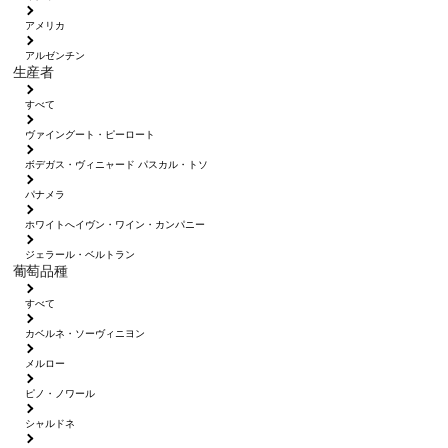
アメリカ
アルゼンチン
生産者
すべて
ヴァイングート・ピーロート
ボデガス・ヴィニャード パスカル・トソ
パナメラ
ホワイトへイヴン・ワイン・カンパニー
ジェラール・ベルトラン
葡萄品種
すべて
カベルネ・ソーヴィニヨン
メルロー
ピノ・ノワール
シャルドネ