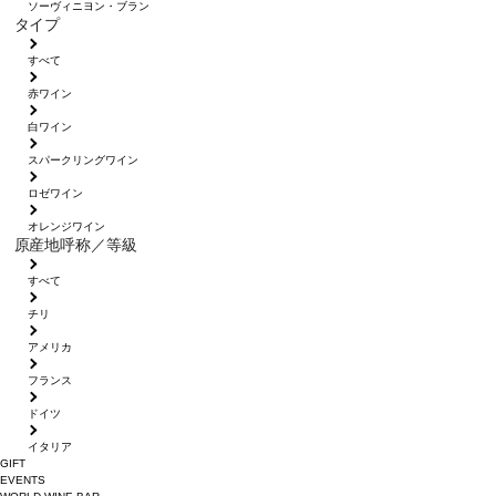
ソーヴィニヨン・ブラン
タイプ
すべて
赤ワイン
白ワイン
スパークリングワイン
ロゼワイン
オレンジワイン
原産地呼称／等級
すべて
チリ
アメリカ
フランス
ドイツ
イタリア
GIFT
EVENTS