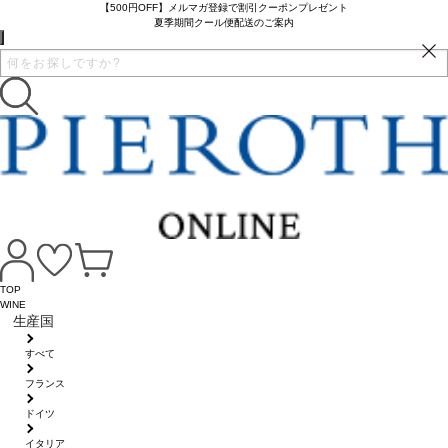
【500円OFF】メルマガ登録で割引クーポンプレゼント
夏季期間クール便配送のご案内
TOP
WINE
生産国
すべて
フランス
ドイツ
イタリア