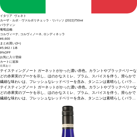
イタリア ヴェネト
カーザ・ルポ・ヴァルポリチェッラ・リパッソ (2022)
750ml
パラディン
葡萄品種:
コルヴィーナ, コルヴィノーネ, ロンディネッラ
¥6,600
まとめ買い(3+)
¥5,962
/ 1本
9%OFF
お気に入り登録
カートに追加
在庫あり
テイスティングノート
ガーネットがかった濃い赤色。カラントやブラックベリーな
どの赤果実のブーケを示し、ほのかなスミレ、プラム、スパイスを伴う。滑らかで
繊細な味わいは、フレッシュなレッドベリーを含み、タンニンは素晴らしくバラン
スが取れている。
テイスティングノート
合う料理
ガーネットがかった濃い赤色。カラントやブラックベリーな
きのこのリゾット、赤身肉、バーベキュー、うさぎの
煮込み、チーズなどと好相性
どの赤果実のブーケを示し、ほのかなスミレ、プラム、スパイスを伴う。滑らかで
葡萄品種
コルヴィーナ 65%、コルヴィノーネ 15%、
ロンディネッラ 10%、その他 10%
繊細な味わいは、フレッシュなレッドベリーを含み、タンニンは素晴らしくバラン
*本ヴィンテージが在庫切れの場合、在庫があり
価格が同様の場合は自動的に次のヴィンテージに変更されます、ご了承ください。
スが取れている。
合う料理
きのこのリゾット、赤身肉、バーベキュー、うさぎの
煮込み、チーズなどと好相性
葡萄品種
コルヴィーナ 65%、コルヴィノーネ 15%、
ロンディネッラ 10%、その他 10%
*本ヴィンテージが在庫切れの場合、在庫があり
価格が同様の場合は自動的に次のヴィンテージに変更されます、ご了承ください。