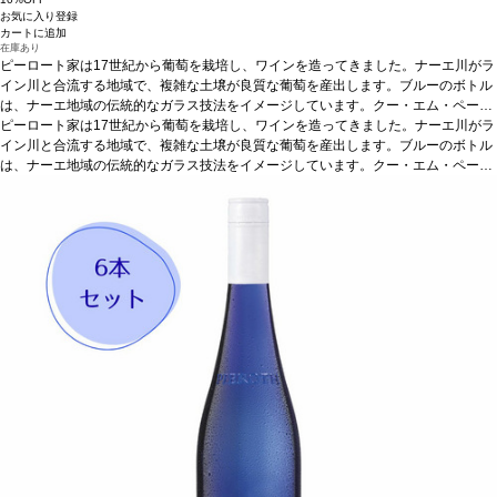
お気に入り登録
カートに追加
在庫あり
ピーロート家は17世紀から葡萄を栽培し、ワインを造ってきました。ナーエ川がラ
イン川と合流する地域で、複雑な土壌が良質な葡萄を産出します。ブルーのボトル
は、ナーエ地域の伝統的なガラス技法をイメージしています。クー・エム・ペー
（肩書付き上質ワイン）の中では最も糖度の低いもので、エレガントで繊細な味わ
ピーロート家は17世紀から葡萄を栽培し、ワインを造ってきました。ナーエ川がラ
いがあり、食事と合わせても、単独でも、気軽に楽しめます。エレガントで酸味と
イン川と合流する地域で、複雑な土壌が良質な葡萄を産出します。ブルーのボトル
甘みのバランスが素晴らしいワインです。
は、ナーエ地域の伝統的なガラス技法をイメージしています。クー・エム・ペー
テイスティングノート
ジューシーな洋
ナシ、もぎたてのリンゴ、美味しいアプリコットの芳香が混ざり、ピリッとして生
（肩書付き上質ワイン）の中では最も糖度の低いもので、エレガントで繊細な味わ
き生きとしたパッションフルーツや、繊細なアーモンドの余韻も感じる。
いがあり、食事と合わせても、単独でも、気軽に楽しめます。エレガントで酸味と
合う料理
さっぱりとした魚料理、サラダなどと好相性
甘みのバランスが素晴らしいワインです。
テイスティングノート
葡萄品種
ミュラー・トゥルガウ、シ
ジューシーな洋
ルヴァーナー
ナシ、もぎたてのリンゴ、美味しいアプリコットの芳香が混ざり、ピリッとして生
*本ヴィンテージが在庫切れの場合、在庫があり価格が同様の場合は
自動的に次のヴィンテージに変更されます、ご了承ください。
き生きとしたパッションフルーツや、繊細なアーモンドの余韻も感じる。
合う料理
さっぱりとした魚料理、サラダなどと好相性
葡萄品種
ミュラー・トゥルガウ、シ
ルヴァーナー
*本ヴィンテージが在庫切れの場合、在庫があり価格が同様の場合は
自動的に次のヴィンテージに変更されます、ご了承ください。