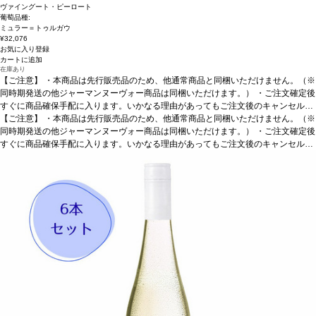
ヴァイングート・ピーロート
葡萄品種:
ミュラー＝トゥルガウ
¥32,076
お気に入り登録
カートに追加
在庫あり
【ご注意】
・本商品は先行販売品のため、他通常商品と同梱いただけません。（※
同時期発送の他ジャーマンヌーヴォー商品は同梱いただけます。） ・ご注文確定後
すぐに商品確保手配に入ります。いかなる理由があってもご注文後のキャンセルは
承っておりません。 ・手配完了後、システム設定上ご注文手配完了の通知が送付さ
【ご注意】
・本商品は先行販売品のため、他通常商品と同梱いただけません。（※
れますが、出荷は配送予定日に準じます。 ・お届けは12月中旬頃を予定しており
同時期発送の他ジャーマンヌーヴォー商品は同梱いただけます。） ・ご注文確定後
ます。 ・お届け先1件につき送料1,760円を頂戴いたします。 ・値引きクーポンは
すぐに商品確保手配に入ります。いかなる理由があってもご注文後のキャンセルは
ご利用いただけません。 ・クール便発送はお選びいただけません。
承っておりません。 ・手配完了後、システム設定上ご注文手配完了の通知が送付さ
れますが、出荷は配送予定日に準じます。 ・お届けは12月中旬頃を予定しており
ます。 ・お届け先1件につき送料1,760円を頂戴いたします。 ・値引きクーポンは
ご利用いただけません。 ・クール便発送はお選びいただけません。