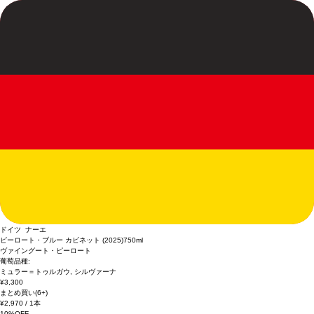
ドイツ ナーエ
ピーロート・ブルー カビネット (2025)
750ml
ヴァイングート・ピーロート
葡萄品種:
ミュラー＝トゥルガウ, シルヴァーナ
¥3,300
まとめ買い(6+)
¥2,970
/ 1本
10%OFF