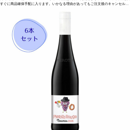
ます。 ・お届け先1件につき送料1,760円を頂戴いたします。 ・値引きクーポンは
すぐに商品確保手配に入ります。いかなる理由があってもご注文後のキャンセルは
ご利用いただけません。 ・クール便発送はお選びいただけません。
承っておりません。 ・手配完了後、システム設定上ご注文手配完了の通知が送付さ
れますが、出荷は配送予定日に準じます。 ・お届けは12月中旬頃を予定しており
ます。 ・お届け先1件につき送料1,760円を頂戴いたします。 ・値引きクーポンは
ご利用いただけません。 ・クール便発送はお選びいただけません。