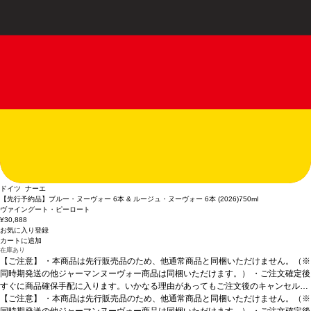
ドイツ ナーエ
【先行予約品】ブルー・ヌーヴォー 6本 & ルージュ・ヌーヴォー 6本 (2026)
750ml
ヴァイングート・ピーロート
¥30,888
お気に入り登録
カートに追加
在庫あり
【ご注意】
・本商品は先行販売品のため、他通常商品と同梱いただけません。（※
同時期発送の他ジャーマンヌーヴォー商品は同梱いただけます。） ・ご注文確定後
すぐに商品確保手配に入ります。いかなる理由があってもご注文後のキャンセルは
承っておりません。 ・手配完了後、システム設定上ご注文手配完了の通知が送付さ
【ご注意】
・本商品は先行販売品のため、他通常商品と同梱いただけません。（※
れますが、出荷は配送予定日に準じます。 ・お届けは12月中旬頃を予定しており
同時期発送の他ジャーマンヌーヴォー商品は同梱いただけます。） ・ご注文確定後