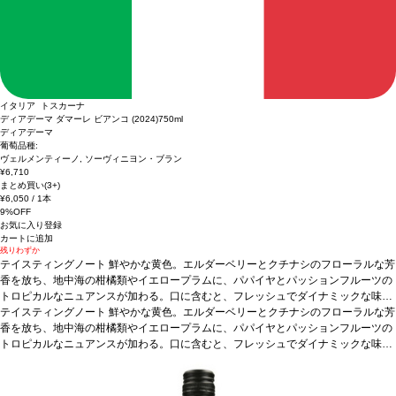
イタリア トスカーナ
ディアデーマ ダマーレ ビアンコ (2024)
750ml
ディアデーマ
葡萄品種:
ヴェルメンティーノ, ソーヴィニヨン・ブラン
¥6,710
まとめ買い(3+)
¥6,050
/ 1本
9%OFF
お気に入り登録
カートに追加
残りわずか
テイスティングノート
鮮やかな黄色。エルダーベリーとクチナシのフローラルな芳
香を放ち、地中海の柑橘類やイエロープラムに、パパイヤとパッションフルーツの
トロピカルなニュアンスが加わる。口に含むと、フレッシュでダイナミックな味わ
いが広がり、程よい酸味とほのかな苦味の余韻に、黄桃、ホワイトカラント、グレ
テイスティングノート
鮮やかな黄色。エルダーベリーとクチナシのフローラルな芳
ープフルーツのニュアンスが深みを与え、調和している。素晴らしく生き生きとし
香を放ち、地中海の柑橘類やイエロープラムに、パパイヤとパッションフルーツの
た美味しい一本。
トロピカルなニュアンスが加わる。口に含むと、フレッシュでダイナミックな味わ
合う料理
オレンジと生姜風味のエビのソテー、レモングラスと
ナンプラー風味のベトナム風ポークチョップなどと好相性
いが広がり、程よい酸味とほのかな苦味の余韻に、黄桃、ホワイトカラント、グレ
葡萄品種
ヴェルメンテ
ィーノ 60%、ソーヴィニヨン・ブラン 40%
ープフルーツのニュアンスが深みを与え、調和している。素晴らしく生き生きとし
*本ヴィンテージが在庫切れの場合、在
庫があり価格が同様の場合は自動的に次のヴィンテージに変更されます、ご了承く
た美味しい一本。
合う料理
オレンジと生姜風味のエビのソテー、レモングラスと