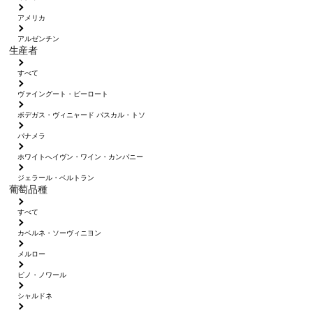
アメリカ
アルゼンチン
生産者
すべて
ヴァイングート・ピーロート
ボデガス・ヴィニャード パスカル・トソ
パナメラ
ホワイトへイヴン・ワイン・カンパニー
ジェラール・ベルトラン
葡萄品種
すべて
カベルネ・ソーヴィニヨン
メルロー
ピノ・ノワール
シャルドネ