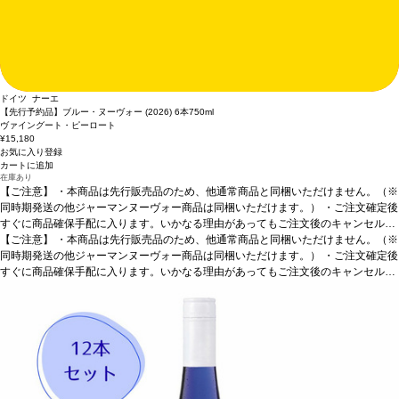
ドイツ ナーエ
【先行予約品】ブルー・ヌーヴォー (2026) 6本
750ml
ヴァイングート・ピーロート
¥15,180
お気に入り登録
カートに追加
在庫あり
【ご注意】
・本商品は先行販売品のため、他通常商品と同梱いただけません。（※
同時期発送の他ジャーマンヌーヴォー商品は同梱いただけます。） ・ご注文確定後
すぐに商品確保手配に入ります。いかなる理由があってもご注文後のキャンセルは
承っておりません。 ・手配完了後、システム設定上ご注文手配完了の通知が送付さ
【ご注意】
・本商品は先行販売品のため、他通常商品と同梱いただけません。（※
れますが、出荷は配送予定日に準じます。 ・お届けは12月中旬頃を予定しており
同時期発送の他ジャーマンヌーヴォー商品は同梱いただけます。） ・ご注文確定後
ます。 ・お届け先1件につき送料1,760円を頂戴いたします。 ・値引きクーポンは
すぐに商品確保手配に入ります。いかなる理由があってもご注文後のキャンセルは
ご利用いただけません。 ・クール便発送はお選びいただけません。
承っておりません。 ・手配完了後、システム設定上ご注文手配完了の通知が送付さ
れますが、出荷は配送予定日に準じます。 ・お届けは12月中旬頃を予定しており
ます。 ・お届け先1件につき送料1,760円を頂戴いたします。 ・値引きクーポンは
ご利用いただけません。 ・クール便発送はお選びいただけません。