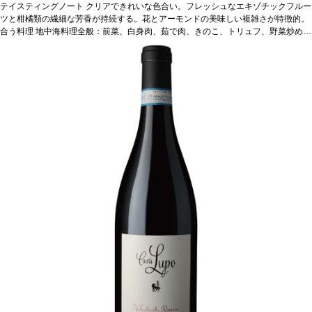
魚介類などと好相性。
テイスティングノート
葡萄品種
クリアできれいな色合い。フレッシュなエキゾチックフルー
ヴェルディッキオ 90%、マルヴァジア 10%
*本ヴ
ィンテージが在庫切れの場合、在庫があり価格が同様の場合は自動的に次のヴィン
ツと柑橘類の繊細な芳香が持続する。花とアーモンドの美味しい複雑さが特徴的。
テージに変更されますのでご了承ください。
合う料理
地中海料理全般：前菜、白身肉、茹で肉、きのこ、トリュフ、野菜炒め、
魚介類などと好相性。
葡萄品種
ヴェルディッキオ 90%、マルヴァジア 10%
*本ヴ
ィンテージが在庫切れの場合、在庫があり価格が同様の場合は自動的に次のヴィン
テージに変更されますのでご了承ください。