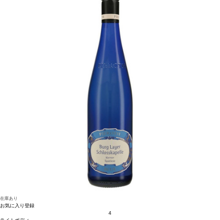
ださい。
ナンプラー風味のベトナム風ポークチョップなどと好相性
葡萄品種
ヴェルメンテ
ィーノ 60%、ソーヴィニヨン・ブラン 40%
*本ヴィンテージが在庫切れの場合、在
庫があり価格が同様の場合は自動的に次のヴィンテージに変更されます、ご了承く
ださい。
在庫あり
お気に入り登録
4