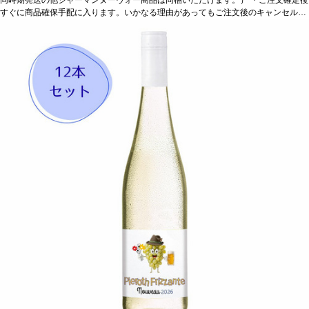
ます。 ・お届け先1件につき送料1,760円を頂戴いたします。 ・値引きクーポンは
すぐに商品確保手配に入ります。いかなる理由があってもご注文後のキャンセルは
ご利用いただけません。 ・クール便発送はお選びいただけません。
承っておりません。 ・手配完了後、システム設定上ご注文手配完了の通知が送付さ
れますが、出荷は配送予定日に準じます。 ・お届けは12月中旬頃を予定しており
ます。 ・お届け先1件につき送料1,760円を頂戴いたします。 ・値引きクーポンは
ご利用いただけません。 ・クール便発送はお選びいただけません。