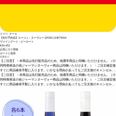
ドイツ ナーエ
【先行予約品】ルージュ・ヌーヴォー (2026) 12本
750ml
ヴァイングート・ピーロート
¥34,452
お気に入り登録
カートに追加
在庫あり
【ご注意】
・本商品は先行販売品のため、他通常商品と同梱いただけません。（※
同時期発送の他ジャーマンヌーヴォー商品は同梱いただけます。） ・ご注文確定後
すぐに商品確保手配に入ります。いかなる理由があってもご注文後のキャンセルは
承っておりません。 ・手配完了後、システム設定上ご注文手配完了の通知が送付さ
【ご注意】
・本商品は先行販売品のため、他通常商品と同梱いただけません。（※
れますが、出荷は配送予定日に準じます。 ・お届けは12月中旬頃を予定しており
同時期発送の他ジャーマンヌーヴォー商品は同梱いただけます。） ・ご注文確定後
ます。 ・お届け先1件につき送料1,760円を頂戴いたします。 ・値引きクーポンは
すぐに商品確保手配に入ります。いかなる理由があってもご注文後のキャンセルは
ご利用いただけません。 ・クール便発送はお選びいただけません。
承っておりません。 ・手配完了後、システム設定上ご注文手配完了の通知が送付さ
れますが、出荷は配送予定日に準じます。 ・お届けは12月中旬頃を予定しており
ます。 ・お届け先1件につき送料1,760円を頂戴いたします。 ・値引きクーポンは
ご利用いただけません。 ・クール便発送はお選びいただけません。