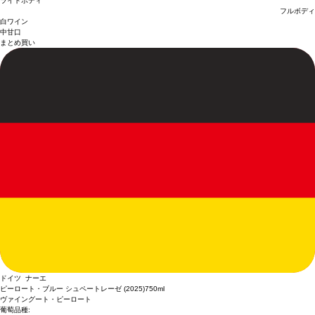
ライトボディ
フルボディ
白ワイン
中甘口
まとめ買い
ドイツ ナーエ
ピーロート・ブルー シュペートレーゼ (2025)
750ml
ヴァイングート・ピーロート
葡萄品種: