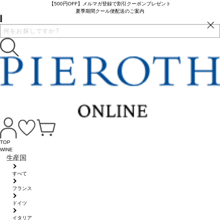
【500円OFF】メルマガ登録で割引クーポンプレゼント
夏季期間クール便配送のご案内
TOP
WINE
生産国
すべて
フランス
ドイツ
イタリア