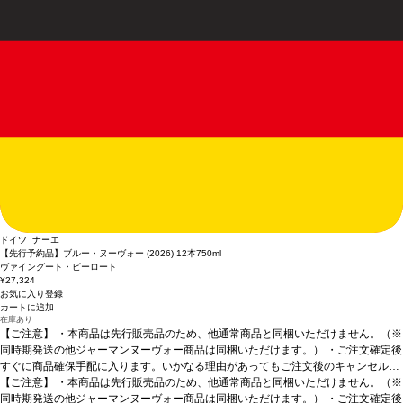
ドイツ ナーエ
【先行予約品】ブルー・ヌーヴォー (2026) 12本
750ml
ヴァイングート・ピーロート
¥27,324
お気に入り登録
カートに追加
在庫あり
【ご注意】
・本商品は先行販売品のため、他通常商品と同梱いただけません。（※
同時期発送の他ジャーマンヌーヴォー商品は同梱いただけます。） ・ご注文確定後
すぐに商品確保手配に入ります。いかなる理由があってもご注文後のキャンセルは
承っておりません。 ・手配完了後、システム設定上ご注文手配完了の通知が送付さ
【ご注意】
・本商品は先行販売品のため、他通常商品と同梱いただけません。（※
れますが、出荷は配送予定日に準じます。 ・お届けは12月中旬頃を予定しており
同時期発送の他ジャーマンヌーヴォー商品は同梱いただけます。） ・ご注文確定後