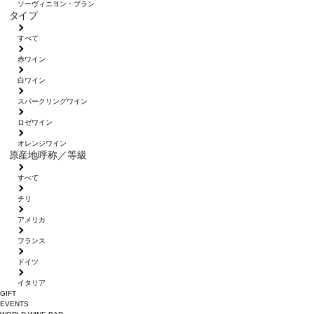
ソーヴィニヨン・ブラン
タイプ
すべて
赤ワイン
白ワイン
スパークリングワイン
ロゼワイン
オレンジワイン
原産地呼称／等級
すべて
チリ
アメリカ
フランス
ドイツ
イタリア
GIFT
EVENTS