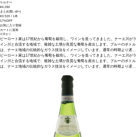
ケルナー
¥4,290
まとめ買い(6+)
¥3,520
/ 1本
17%OFF
お気に入り登録
カートに追加
在庫あり
ピーロート家は17世紀から葡萄を栽培し、ワインを造ってきました。ナーエ川がラ
イン川と合流する地域で、複雑な土壌が良質な葡萄を産出します。ブルーのボトル
は、ナーエ地域の伝統的なガラス技法をイメージしています。通常の時期より遅く
摘み取った（シュペートレーゼ）完熟葡萄を使用うので、糖度が上がり、成分が凝
ピーロート家は17世紀から葡萄を栽培し、ワインを造ってきました。ナーエ川がラ
縮し、奥行のあるしっかりした味わいになります。滑らかでクリーミーな長い余
イン川と合流する地域で、複雑な土壌が良質な葡萄を産出します。ブルーのボトル
韻、そしてフレッシュさが特徴です。
は、ナーエ地域の伝統的なガラス技法をイメージしています。通常の時期より遅く
テイスティングノート
マスカット、青リン
ゴ、ミラベルの魅惑的な濃いアロマが広がる。洋ナシやフルーツドロップが加わ
摘み取った（シュペートレーゼ）完熟葡萄を使用うので、糖度が上がり、成分が凝
り、芳醇で飲みやすい、素晴らしくユニークな一本。
縮し、奥行のあるしっかりした味わいになります。滑らかでクリーミーな長い余
合う料理
フルーツタルト、
チーズなどと好相性
韻、そしてフレッシュさが特徴です。
葡萄品種
ケルナー
テイスティングノート
シュペートレーゼワインの特徴
マスカット、青リン
シュペート
レーゼは通常の収穫より遅れて摘み取る、いわゆる遅摘みの果実から造られるワイ
ゴ、ミラベルの魅惑的な濃いアロマが広がる。洋ナシやフルーツドロップが加わ
ン。そのため、熟度とコクが一段と高く、魅力的なまろやかさを持ち合わせてい
り、芳醇で飲みやすい、素晴らしくユニークな一本。
合う料理
フルーツタルト、
る。よりボディがあり、快い甘さを持つワイン。
チーズなどと好相性
葡萄品種
ケルナー
シュペートレーゼワインの特徴
*本ヴィンテージが在庫切れの場
シュペート
合、在庫があり価格が同様の場合は自動的に次のヴィンテージに変更されます、ご
レーゼは通常の収穫より遅れて摘み取る、いわゆる遅摘みの果実から造られるワイ
了承ください。
ン。そのため、熟度とコクが一段と高く、魅力的なまろやかさを持ち合わせてい
る。よりボディがあり、快い甘さを持つワイン。
*本ヴィンテージが在庫切れの場
合、在庫があり価格が同様の場合は自動的に次のヴィンテージに変更されます、ご
了承ください。