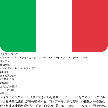
イタリア マルケ
ヴェルディッキオ・デイ・カステッリ・ディ・イエージ・クラシコ (2025)
750ml
サンティ
葡萄品種:
ヴェルディッキオ, マルヴァジア
¥3,300
まとめ買い(6+)
¥2,970
/ 1本
10%OFF
お気に入り登録
カートに追加
在庫あり
テイスティングノート
クリアできれいな色合い。フレッシュなエキゾチックフルー
ツと柑橘類の繊細な芳香が持続する。花とアーモンドの美味しい複雑さが特徴的。
合う料理
地中海料理全般：前菜、白身肉、茹で肉、きのこ、トリュフ、野菜炒め、