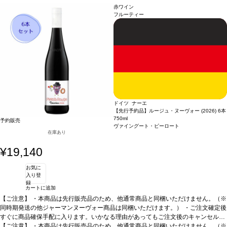
ます。 ・お届け先1件につき送料1,760円を頂戴いたします。 ・値引きクーポンは
赤ワイン
ご利用いただけません。 ・クール便発送はお選びいただけません。
フルーティー
ドイツ ナーエ
【先行予約品】ルージュ・ヌーヴォー (2026) 6本
750ml
予約販売
ヴァイングート・ピーロート
在庫あり
¥19,140
お気に
入り登
録
カートに追加
【ご注意】
・本商品は先行販売品のため、他通常商品と同梱いただけません。（※
同時期発送の他ジャーマンヌーヴォー商品は同梱いただけます。） ・ご注文確定後
すぐに商品確保手配に入ります。いかなる理由があってもご注文後のキャンセルは
承っておりません。 ・手配完了後、システム設定上ご注文手配完了の通知が送付さ
【ご注意】
・本商品は先行販売品のため、他通常商品と同梱いただけません。（※