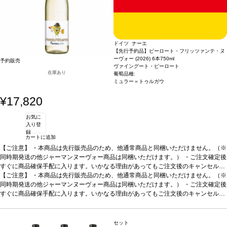
ドイツ ナーエ
【先行予約品】ピーロート・フリッツァンテ・ヌ
ーヴォー (2026) 6本
750ml
予約販売
ヴァイングート・ピーロート
在庫あり
葡萄品種:
ミュラー＝トゥルガウ
¥17,820
お気に
入り登
録
カートに追加
【ご注意】
・本商品は先行販売品のため、他通常商品と同梱いただけません。（※
同時期発送の他ジャーマンヌーヴォー商品は同梱いただけます。） ・ご注文確定後
すぐに商品確保手配に入ります。いかなる理由があってもご注文後のキャンセルは
承っておりません。 ・手配完了後、システム設定上ご注文手配完了の通知が送付さ
【ご注意】
・本商品は先行販売品のため、他通常商品と同梱いただけません。（※
れますが、出荷は配送予定日に準じます。 ・お届けは12月中旬頃を予定しており
同時期発送の他ジャーマンヌーヴォー商品は同梱いただけます。） ・ご注文確定後
ます。 ・お届け先1件につき送料1,760円を頂戴いたします。 ・値引きクーポンは
すぐに商品確保手配に入ります。いかなる理由があってもご注文後のキャンセルは
ご利用いただけません。 ・クール便発送はお選びいただけません。
承っておりません。 ・手配完了後、システム設定上ご注文手配完了の通知が送付さ
れますが、出荷は配送予定日に準じます。 ・お届けは12月中旬頃を予定しており
ます。 ・お届け先1件につき送料1,760円を頂戴いたします。 ・値引きクーポンは
セット