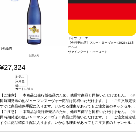
ドイツ ナーエ
【先行予約品】ブルー・ヌーヴォー (2026) 12本
750ml
予約販売
ヴァイングート・ピーロート
在庫あり
¥27,324
お気に
入り登
録
カートに追加
【ご注意】
・本商品は先行販売品のため、他通常商品と同梱いただけません。（※
同時期発送の他ジャーマンヌーヴォー商品は同梱いただけます。） ・ご注文確定後
すぐに商品確保手配に入ります。いかなる理由があってもご注文後のキャンセルは
承っておりません。 ・手配完了後、システム設定上ご注文手配完了の通知が送付さ
【ご注意】
・本商品は先行販売品のため、他通常商品と同梱いただけません。（※
れますが、出荷は配送予定日に準じます。 ・お届けは12月中旬頃を予定しており
同時期発送の他ジャーマンヌーヴォー商品は同梱いただけます。） ・ご注文確定後
ます。 ・お届け先1件につき送料1,760円を頂戴いたします。 ・値引きクーポンは
すぐに商品確保手配に入ります。いかなる理由があってもご注文後のキャンセルは
ご利用いただけません。 ・クール便発送はお選びいただけません。
承っておりません。 ・手配完了後、システム設定上ご注文手配完了の通知が送付さ
れますが、出荷は配送予定日に準じます。 ・お届けは12月中旬頃を予定しており