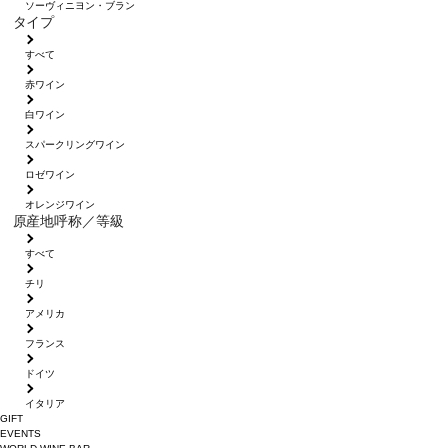
ソーヴィニヨン・ブラン
タイプ
すべて
赤ワイン
白ワイン
スパークリングワイン
ロゼワイン
オレンジワイン
原産地呼称／等級
すべて
チリ
アメリカ
フランス
ドイツ
イタリア
GIFT
EVENTS