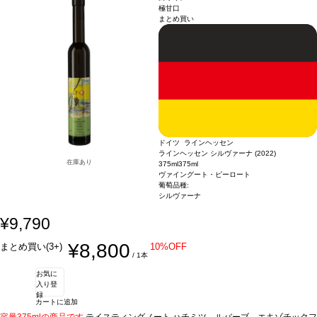
ようなデザートなどと好相性
ルーツキャンディやジューシーな桃のアロマに魅了される。繊細なジャスミンとす
葡萄品種
リースリング
*本ヴィンテージが在庫切れの
極甘口
まとめ買い
場合、在庫があり価格が同様の場合は自動的に次のヴィンテージに変更されます、
っきりとしたリンゴが加わり、調和の取れた親しみやすいストラクチャーの余韻が
ご了承ください。
続く。
合う料理
アジア料理、フォワグラ、ブルーチーズ、アプリコットタルトの
ようなデザートなどと好相性
葡萄品種
リースリング
*本ヴィンテージが在庫切れの
場合、在庫があり価格が同様の場合は自動的に次のヴィンテージに変更されます、
ご了承ください。
ドイツ ラインヘッセン
ラインヘッセン シルヴァーナ (2022)
在庫あり
375ml
375ml
ヴァイングート・ピーロート
葡萄品種:
シルヴァーナ
¥9,790
¥8,800
まとめ買い(3+)
10%OFF
/ 1本
お気に
入り登
録
カートに追加
容量375mlの商品です
テイスティングノート
ハチミツ、ルバーブ、エキゾチックフ