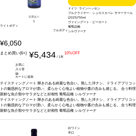
ドイツ ラインヘッセン
ブルクライヤー・シュロスカペレ サマーラベル
在庫あり
(2025)
750ml
1
ヴァイングート・ピーロート
ライトボディ
葡萄品種:
フルボディ
シルヴァーナ
¥6,050
¥5,434
まとめ買い(6+)
10%OFF
/ 1本
お気に
入り登
録
カートに追加
テイスティングノート
輝きのある綺麗な色合い。熟した洋ナシ、ドライアプリコッ
トの魅惑的なアロマが漂い、柔らかく心地よい植物や藁の含みも感じる。
合う料理
新鮮な魚介類やサラダなどと好相性
葡萄品種
シルヴァーナ
テイスティングノート
輝きのある綺麗な色合い。熟した洋ナシ、ドライアプリコッ
トの魅惑的なアロマが漂い、柔らかく心地よい植物や藁の含みも感じる。
合う料理
新鮮な魚介類やサラダなどと好相性
葡萄品種
シルヴァーナ
白ワイン
辛口