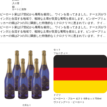
入り登
録
カートに追加
ピーロート家は17世紀から葡萄を栽培し、ワインを造ってきました。ナーエ川がラ
イン川と合流する地域で、複雑な土壌が良質な葡萄を産出します。ビンガーブリュ
ッカーの畑は2つの川に隣接した特徴的なミクロクリマに恵まれています。
テイス
ティングノート
ピーロート家は17世紀から葡萄を栽培し、ワインを造ってきました。ナーエ川がラ
ノーズはジャスミン、マンゴー、桃を示し、青リンゴやほのかなラ
イムピールが続く。素晴らしくフルーティーで、心地よく調和の取れた、飲みやす
イン川と合流する地域で、複雑な土壌が良質な葡萄を産出します。ビンガーブリュ
い一本。
ッカーの畑は2つの川に隣接した特徴的なミクロクリマに恵まれています。
合う料理
スパイスの効いた料理、タイ・カレー、ロックフォールチーズ
テイス
などと好相性。
ティングノート
葡萄品種
ノーズはジャスミン、マンゴー、桃を示し、青リンゴやほのかなラ
リースリング
*本ヴィンテージが在庫切れの場合、在庫が
あり価格が同様の場合は自動的に次のヴィンテージに変更されます、ご了承くださ
イムピールが続く。素晴らしくフルーティーで、心地よく調和の取れた、飲みやす
い。
い一本。
合う料理
スパイスの効いた料理、タイ・カレー、ロックフォールチーズ
セット
などと好相性。
葡萄品種
リースリング
*本ヴィンテージが在庫切れの場合、在庫が
フルーティー
あり価格が同様の場合は自動的に次のヴィンテージに変更されます、ご了承くださ
い。
ドイツ
ピーロート・ブルー ゼクト 6本セット
750ml
ヴァイングート・ピーロート
在庫あり