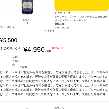
ドイツ ナーエ
ピーロート・ブルー アウスレーゼ (2024)
750ml
在庫あり
ヴァイングート・ピーロート
3
葡萄品種:
ライトボディ
リースリング
フルボディ
¥5,500
¥4,950
まとめ買い(6+)
10%OFF
/ 1本
お気に
入り登
録
カートに追加
ピーロート家は17世紀から葡萄を栽培し、ワインを造ってきました。ナーエ川がラ
イン川と合流する地域で、複雑な土壌が良質な葡萄を産出します。ブルーのボトル
は、ナーエ地域の伝統的なガラス技法をイメージしています。完熟した葡萄の房
を、厳選して摘み取る（アウスレーゼ）ので、収穫量は大幅に落ちます。シュペー
ピーロート家は17世紀から葡萄を栽培し、ワインを造ってきました。ナーエ川がラ
トレーゼより凝縮感があります。深みがありエレガント。長い余韻とフルーティー
イン川と合流する地域で、複雑な土壌が良質な葡萄を産出します。ブルーのボトル
な後味が調和するのが魅力。
は、ナーエ地域の伝統的なガラス技法をイメージしています。完熟した葡萄の房
テイスティングノート
麦わら色。フルーティーなフ
ルーツキャンディやジューシーな桃のアロマに魅了される。繊細なジャスミンとす
を、厳選して摘み取る（アウスレーゼ）ので、収穫量は大幅に落ちます。シュペー
っきりとしたリンゴが加わり、調和の取れた親しみやすいストラクチャーの余韻が
トレーゼより凝縮感があります。深みがありエレガント。長い余韻とフルーティー
続く。
な後味が調和するのが魅力。
合う料理
アジア料理、フォワグラ、ブルーチーズ、アプリコットタルトの
テイスティングノート
麦わら色。フルーティーなフ
白ワイン