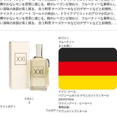
爽やかなレモンを背景に感じる。桃やレーズンが加わり、フルーティーな素晴らし
い深味の余韻が長く残る。
合う料理
チーズケーキなどのデザートなどと好相性。
また、そのままでも愉しめる1本。
テイスティングノート
ゴールドの色合い。ドライアプリコットのアロマが広がり、
葡萄品種
ソラリス
*本ヴィンテージが在庫切れ
の場合、在庫があり価格が同様の場合は自動的に次のヴィンテージに変更されま
爽やかなレモンを背景に感じる。桃やレーズンが加わり、フルーティーな素晴らし
す、ご了承ください。
い深味の余韻が長く残る。
合う料理
チーズケーキなどのデザートなどと好相性。
また、そのままでも愉しめる1本。
葡萄品種
ソラリス
*本ヴィンテージが在庫切れ
の場合、在庫があり価格が同様の場合は自動的に次のヴィンテージに変更されま
す、ご了承ください。
白ワイン
フルーティー
まとめ買い
ドイツ ナーエ
パフュームボトル ゲヴュルツトラミネール
在庫あり
(2025)
750ml
3
ヴァイングート・ピーロート
ライトボディ
葡萄品種:
フルボディ
ゲヴュルツトラミネール