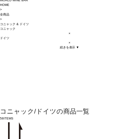
WORLD WINE BAR
HOME
>
全商品
>
コニャック
&
ドイツ
コニャック
×
ドイツ
×
続きを表示 ▼
コニャック/ドイツの商品一覧
58
ITEMS