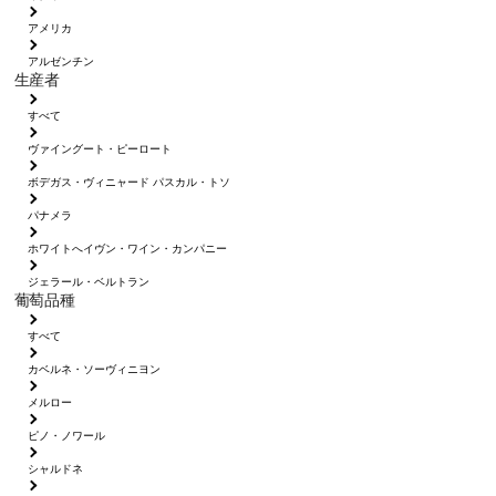
アメリカ
アルゼンチン
生産者
すべて
ヴァイングート・ピーロート
ボデガス・ヴィニャード パスカル・トソ
パナメラ
ホワイトへイヴン・ワイン・カンパニー
ジェラール・ベルトラン
葡萄品種
すべて
カベルネ・ソーヴィニヨン
メルロー
ピノ・ノワール
シャルドネ