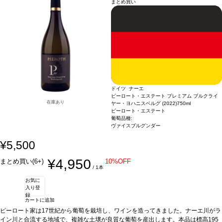
まとめ買い
ドイツ ナーエ
ピーロート・エステート プレミアム ブルクライ
在庫あり
ヤー・ヨハニスベルグ (2022)
750ml
ピーロート・エステート
葡萄品種:
ヴァイスブルグンダー
¥5,500
¥4,950
まとめ買い(6+)
10%OFF
/ 1本
お気に
入り登
録
カートに追加
ピーロート家は17世紀から葡萄を栽培し、ワインを造ってきました。ナーエ川がラ
イン川と合流する地域で、複雑な土壌が良質な葡萄を産出します。本品は標高195