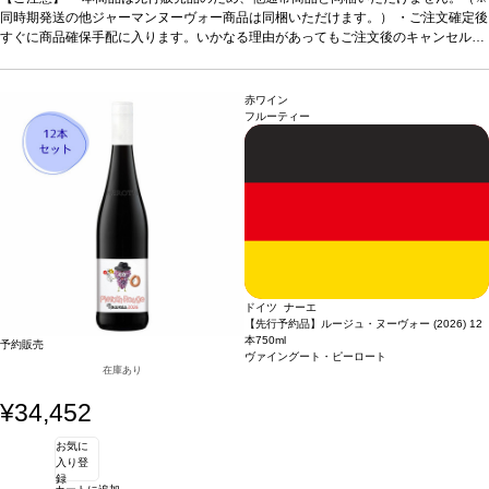
れますが、出荷は配送予定日に準じます。 ・お届けは12月中旬頃を予定しており
同時期発送の他ジャーマンヌーヴォー商品は同梱いただけます。） ・ご注文確定後
ます。 ・お届け先1件につき送料1,760円を頂戴いたします。 ・値引きクーポンは
すぐに商品確保手配に入ります。いかなる理由があってもご注文後のキャンセルは
ご利用いただけません。 ・クール便発送はお選びいただけません。
承っておりません。 ・手配完了後、システム設定上ご注文手配完了の通知が送付さ
れますが、出荷は配送予定日に準じます。 ・お届けは12月中旬頃を予定しており
ます。 ・お届け先1件につき送料1,760円を頂戴いたします。 ・値引きクーポンは
赤ワイン
ご利用いただけません。 ・クール便発送はお選びいただけません。
フルーティー
ドイツ ナーエ
【先行予約品】ルージュ・ヌーヴォー (2026) 12
本
750ml
予約販売
ヴァイングート・ピーロート
在庫あり
¥34,452
お気に
入り登
録