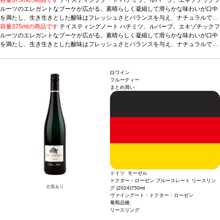
ルーツのエレガントなブーケが広がる。素晴らしく凝縮して滑らかな味わいが口中
を満たし、生き生きとした酸味はフレッシュさとバランスを与え、ナチュラルで柔
らかい甘味も感じる。
容量375mlの商品です
テイスティングノート
合う料理
チーズ、フルーツ添えの濃厚なデザート、スパイ
ハチミツ、ルバーブ、エキゾチックフ
スや塩の効いた前菜などと好相性
ルーツのエレガントなブーケが広がる。素晴らしく凝縮して滑らかな味わいが口中
葡萄品種
シルヴァーナ
*本ヴィンテージが在庫切
れの場合、在庫があり価格が同様の場合は自動的に次のヴィンテージに変更されま
を満たし、生き生きとした酸味はフレッシュさとバランスを与え、ナチュラルで柔
す、ご了承ください。
らかい甘味も感じる。
合う料理
チーズ、フルーツ添えの濃厚なデザート、スパイ
スや塩の効いた前菜などと好相性
葡萄品種
シルヴァーナ
*本ヴィンテージが在庫切
れの場合、在庫があり価格が同様の場合は自動的に次のヴィンテージに変更されま
白ワイン
す、ご了承ください。
フルーティー
まとめ買い
ドイツ モーゼル
ドクター・ローゼン ブルースレート リースリン
在庫あり
グ (2024)
750ml
ヴァイングート・ドクター・ローゼン
葡萄品種:
リースリング