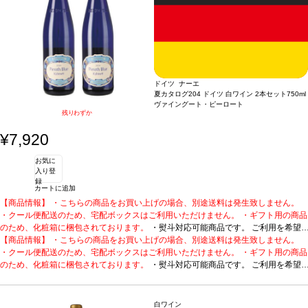
ツトラミネール 22%、ヴァイスブルグンダー 18％、ミュラー・トゥルガウ 13%、
はアプリコットとナツメグを示し、ほのかなパイナップルやジャスミンも感じられ
ソーヴィニヨン・ブランとショイレーベ 9%
る。調和の取れた、生き生きとした、フルーティーで心地よい飲みやすい一本。
合
う料理
軽い魚料理、サラダ、チーズ
葡萄品種
グラウブルグンダー 38％、ゲヴェル
ツトラミネール 22%、ヴァイスブルグンダー 18％、ミュラー・トゥルガウ 13%、
ソーヴィニヨン・ブランとショイレーベ 9%
ドイツ ナーエ
夏カタログ204 ドイツ 白ワイン 2本セット
750ml
ヴァイングート・ピーロート
残りわずか
¥7,920
お気に
入り登
録
カートに追加
【商品情報】 ・こちらの商品をお買い上げの場合、別途送料は発生致しません。
・クール便配送のため、宅配ボックスはご利用いただけません。 ・ギフト用の商品
のため、化粧箱に梱包されております。
・熨斗対応可能商品です。 ご利用を希望
される場合、ご注文時コメント欄に熨斗をご希望の旨と「結び・上部表書き内容・
【商品情報】 ・こちらの商品をお買い上げの場合、別途送料は発生致しません。
下部のお名入れ内容」の3つをご入力ください。無地熨斗の場合は、結びをご指定
・クール便配送のため、宅配ボックスはご利用いただけません。 ・ギフト用の商品
のうえ「無地熨斗」とご記載ください。 ※熨斗をご希望の場合、作成作業のため最
のため、化粧箱に梱包されております。
・熨斗対応可能商品です。 ご利用を希望
短日出荷はお承り致しかねます。 必ず最短日から+1日後より配送指定日をご選択
される場合、ご注文時コメント欄に熨斗をご希望の旨と「結び・上部表書き内容・
ください。 もし最短日を選択された場合は、指定日翌日の配送となります。ご了承
下部のお名入れ内容」の3つをご入力ください。無地熨斗の場合は、結びをご指定
ください。 ・下記ワインが2本含まれています。
のうえ「無地熨斗」とご記載ください。 ※熨斗をご希望の場合、作成作業のため最
ロングセラーを誇る、ピーロート
白ワイン