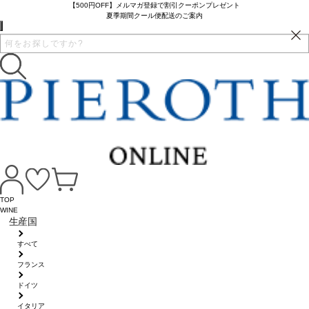
【500円OFF】メルマガ登録で割引クーポンプレゼント
夏季期間クール便配送のご案内
TOP
WINE
生産国
すべて
フランス
ドイツ
イタリア