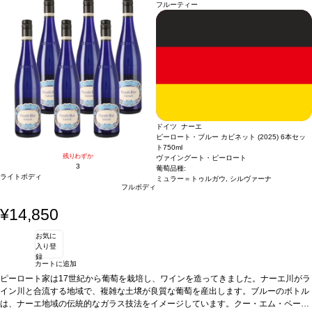
ご利用いただけません。 ・クール便発送はお選びいただけません。
フルーティー
ドイツ ナーエ
ピーロート・ブルー カビネット (2025) 6本セッ
ト
750ml
残りわずか
ヴァイングート・ピーロート
3
葡萄品種:
ライトボディ
ミュラー＝トゥルガウ, シルヴァーナ
フルボディ
¥14,850
お気に
入り登
録
カートに追加
ピーロート家は17世紀から葡萄を栽培し、ワインを造ってきました。ナーエ川がラ
イン川と合流する地域で、複雑な土壌が良質な葡萄を産出します。ブルーのボトル
は、ナーエ地域の伝統的なガラス技法をイメージしています。クー・エム・ペー