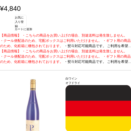
¥4,840
お気に
入り登
録
カートに追加
【商品情報】 ・こちらの商品をお買い上げの場合、別途送料は発生致しません。
・クール便配送のため、宅配ボックスはご利用いただけません。 ・ギフト用の商品
のため、化粧箱に梱包されております。
・熨斗対応可能商品です。 ご利用を希望
される場合、ご注文時コメント欄に熨斗をご希望の旨と「結び・上部表書き内容・
【商品情報】 ・こちらの商品をお買い上げの場合、別途送料は発生致しません。
下部のお名入れ内容」の3つをご入力ください。無地熨斗の場合は、結びをご指定
・クール便配送のため、宅配ボックスはご利用いただけません。 ・ギフト用の商品
のうえ「無地熨斗」とご記載ください。 ※熨斗をご希望の場合、作成作業のため最
のため、化粧箱に梱包されております。
・熨斗対応可能商品です。 ご利用を希望
短日出荷はお承り致しかねます。 必ず最短日から+1日後より配送指定日をご選択
される場合、ご注文時コメント欄に熨斗をご希望の旨と「結び・上部表書き内容・
ください。 もし最短日を選択された場合は、指定日翌日の配送となります。ご了承
下部のお名入れ内容」の3つをご入力ください。無地熨斗の場合は、結びをご指定
ください。 ・下記ワインが1本含まれています。
のうえ「無地熨斗」とご記載ください。 ※熨斗をご希望の場合、作成作業のため最
エレガントで繊細な、フラッグシ
白ワイン
ップのブルーボトル
短日出荷はお承り致しかねます。 必ず最短日から+1日後より配送指定日をご選択
ピーロート・ブルー カビネット (2024)
テイスティングノート
オフドライ
ジューシーな洋ナシ、もぎたてのリンゴ、美味しいアプリコットの芳香が混ざり、
ください。 もし最短日を選択された場合は、指定日翌日の配送となります。ご了承
ピリッとして生き生きとしたパッションフルーツや、繊細なアーモンドの余韻も感
ください。 ・下記ワインが1本含まれています。
エレガントで繊細な、フラッグシ
じる。
ップのブルーボトル
合う料理
アさっぱりとした魚料理、サラダなどと好相性
ピーロート・ブルー カビネット (2024)
テイスティングノート
葡萄品種
ミュラ
ー・トゥルガウ主体に、少々のシルヴァーナ
ジューシーな洋ナシ、もぎたてのリンゴ、美味しいアプリコットの芳香が混ざり、
ピリッとして生き生きとしたパッションフルーツや、繊細なアーモンドの余韻も感
じる。
合う料理
アさっぱりとした魚料理、サラダなどと好相性
葡萄品種
ミュラ
ー・トゥルガウ主体に、少々のシルヴァーナ