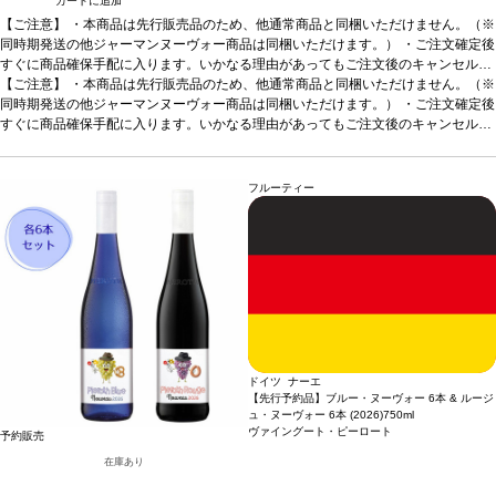
カートに追加
【ご注意】
・本商品は先行販売品のため、他通常商品と同梱いただけません。（※
同時期発送の他ジャーマンヌーヴォー商品は同梱いただけます。） ・ご注文確定後
すぐに商品確保手配に入ります。いかなる理由があってもご注文後のキャンセルは
承っておりません。 ・手配完了後、システム設定上ご注文手配完了の通知が送付さ
【ご注意】
・本商品は先行販売品のため、他通常商品と同梱いただけません。（※
れますが、出荷は配送予定日に準じます。 ・お届けは12月中旬頃を予定しており
同時期発送の他ジャーマンヌーヴォー商品は同梱いただけます。） ・ご注文確定後
ます。 ・お届け先1件につき送料1,760円を頂戴いたします。 ・値引きクーポンは
すぐに商品確保手配に入ります。いかなる理由があってもご注文後のキャンセルは
ご利用いただけません。 ・クール便発送はお選びいただけません。
承っておりません。 ・手配完了後、システム設定上ご注文手配完了の通知が送付さ
れますが、出荷は配送予定日に準じます。 ・お届けは12月中旬頃を予定しており
ます。 ・お届け先1件につき送料1,760円を頂戴いたします。 ・値引きクーポンは
フルーティー
ご利用いただけません。 ・クール便発送はお選びいただけません。
ドイツ ナーエ
【先行予約品】ブルー・ヌーヴォー 6本 & ルージ
ュ・ヌーヴォー 6本 (2026)
750ml
ヴァイングート・ピーロート
予約販売
在庫あり