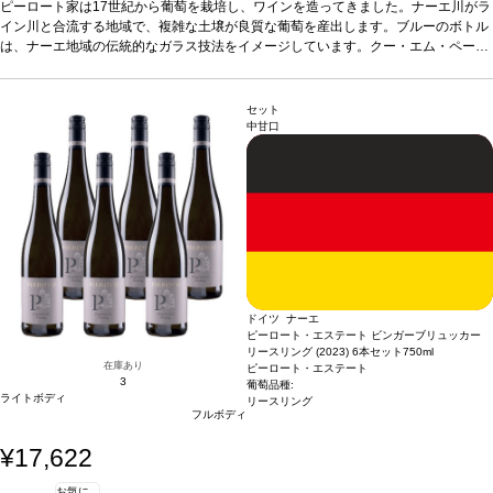
（肩書付き上質ワイン）の中では最も糖度の低いもので、エレガントで繊細な味わ
ピーロート家は17世紀から葡萄を栽培し、ワインを造ってきました。ナーエ川がラ
いがあり、食事と合わせても、単独でも、気軽に楽しめます。エレガントで酸味と
イン川と合流する地域で、複雑な土壌が良質な葡萄を産出します。ブルーのボトル
甘みのバランスが素晴らしいワインです。
は、ナーエ地域の伝統的なガラス技法をイメージしています。クー・エム・ペー
テイスティングノート
ジューシーな洋
ナシ、もぎたてのリンゴ、美味しいアプリコットの芳香が混ざり、ピリッとして生
（肩書付き上質ワイン）の中では最も糖度の低いもので、エレガントで繊細な味わ
き生きとしたパッションフルーツや、繊細なアーモンドの余韻も感じる。
いがあり、食事と合わせても、単独でも、気軽に楽しめます。エレガントで酸味と
合う料理
さっぱりとした魚料理、サラダなどと好相性
甘みのバランスが素晴らしいワインです。
テイスティングノート
葡萄品種
ミュラー・トゥルガウ、シ
ジューシーな洋
セット
ルヴァーナー
ナシ、もぎたてのリンゴ、美味しいアプリコットの芳香が混ざり、ピリッとして生
*本ヴィンテージが在庫切れの場合、在庫があり価格が同様の場合は
中甘口
自動的に次のヴィンテージに変更されます、ご了承ください。
き生きとしたパッションフルーツや、繊細なアーモンドの余韻も感じる。
合う料理
さっぱりとした魚料理、サラダなどと好相性
葡萄品種
ミュラー・トゥルガウ、シ
ルヴァーナー
*本ヴィンテージが在庫切れの場合、在庫があり価格が同様の場合は
自動的に次のヴィンテージに変更されます、ご了承ください。
ドイツ ナーエ
ピーロート・エステート ビンガーブリュッカー
リースリング (2023) 6本セット
750ml
在庫あり
ピーロート・エステート
3
葡萄品種:
ライトボディ
リースリング
フルボディ
¥17,622
お気に