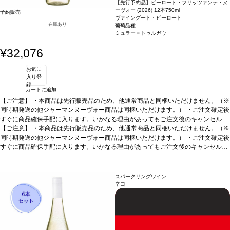
【先行予約品】ピーロート・フリッツァンテ・ヌ
ーヴォー (2026) 12本
750ml
予約販売
ヴァイングート・ピーロート
在庫あり
葡萄品種:
ミュラー＝トゥルガウ
¥32,076
お気に
入り登
録
カートに追加
【ご注意】
・本商品は先行販売品のため、他通常商品と同梱いただけません。（※
同時期発送の他ジャーマンヌーヴォー商品は同梱いただけます。） ・ご注文確定後
すぐに商品確保手配に入ります。いかなる理由があってもご注文後のキャンセルは
承っておりません。 ・手配完了後、システム設定上ご注文手配完了の通知が送付さ
【ご注意】
・本商品は先行販売品のため、他通常商品と同梱いただけません。（※
れますが、出荷は配送予定日に準じます。 ・お届けは12月中旬頃を予定しており
同時期発送の他ジャーマンヌーヴォー商品は同梱いただけます。） ・ご注文確定後
ます。 ・お届け先1件につき送料1,760円を頂戴いたします。 ・値引きクーポンは
すぐに商品確保手配に入ります。いかなる理由があってもご注文後のキャンセルは
ご利用いただけません。 ・クール便発送はお選びいただけません。
承っておりません。 ・手配完了後、システム設定上ご注文手配完了の通知が送付さ
れますが、出荷は配送予定日に準じます。 ・お届けは12月中旬頃を予定しており
ます。 ・お届け先1件につき送料1,760円を頂戴いたします。 ・値引きクーポンは
スパークリングワイン
ご利用いただけません。 ・クール便発送はお選びいただけません。
辛口