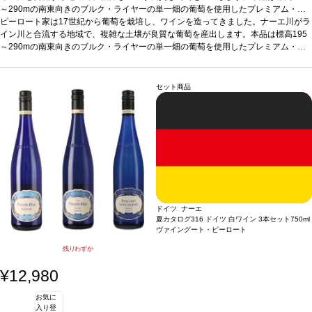
～290mの南東向きのブルク・ライヤーの単一畑の葡萄を使用したプレミアム・ワ
イン。土壌は主に石質ローム、粘板岩、珪岩、砂利で構成。上質な澱の上で10カ月
ピーロート家は17世紀から葡萄を栽培し、ワインを造ってきました。ナーエ川がラ
の長い期間熟成（一部は伝統的なオーク樽、一部はステンレスタンク）。バニラの
イン川と合流する地域で、複雑な土壌が良質な葡萄を産出します。本品は標高195
香りがとろけるようなピノ・ブラン（ヴァイスブルグンダー）です。
～290mの南東向きのブルク・ライヤーの単一畑の葡萄を使用したプレミアム・ワ
テイスティン
グノート
イン。土壌は主に石質ローム、粘板岩、珪岩、砂利で構成。上質な澱の上で10カ月
フルーティーでフローラルなエレガントなアロマが組み合わさり、エルダ
ーフラワー、ミラベル、リンゴ、洋ナシが表れる。素晴らしく柔らかく、ビロード
の長い期間熟成（一部は伝統的なオーク樽、一部はステンレスタンク）。バニラの
のように滑らかな味わいは、余韻は調和が取れており、永遠と続くような印象。
香りがとろけるようなピノ・ブラン（ヴァイスブルグンダー）です。
テイスティン
合
セット商品
う料理
グノート
グリルしたエビやホタテ、軽い家禽料理
フルーティーでフローラルなエレガントなアロマが組み合わさり、エルダ
葡萄品種
ヴァイスブルグンダー
（ピノ・ブラン）100%
ーフラワー、ミラベル、リンゴ、洋ナシが表れる。素晴らしく柔らかく、ビロード
*本ヴィンテージが在庫切れの場合、在庫があり価格が同様
の場合は自動的に次のヴィンテージに変更されます、ご了承ください。
のように滑らかな味わいは、余韻は調和が取れており、永遠と続くような印象。
合
う料理
グリルしたエビやホタテ、軽い家禽料理
葡萄品種
ヴァイスブルグンダー
（ピノ・ブラン）100%
*本ヴィンテージが在庫切れの場合、在庫があり価格が同様
の場合は自動的に次のヴィンテージに変更されます、ご了承ください。
ドイツ ナーエ
夏カタログ316 ドイツ 白ワイン 3本セット
750ml
ヴァイングート・ピーロート
残りわずか
¥12,980
お気に
入り登