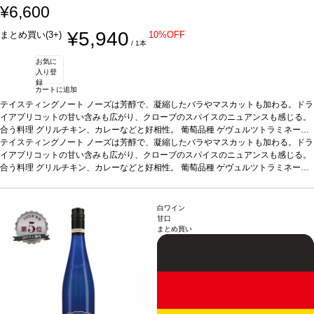
¥6,600
¥5,940
まとめ買い(3+)
10%OFF
/ 1本
お気に
入り登
録
カートに追加
テイスティングノート
ノーズは芳醇で、凝縮したバラやマスカットも加わる。ドラ
イアプリコットの甘い含みも広がり、クローブのスパイスのニュアンスも感じる。
合う料理
グリルチキン、カレーなどと好相性。
葡萄品種
ゲヴュルツトラミネール
※ボトル正面ラベルの数字は、掲載内容と異なり配送ヴィンテージの数字となりま
テイスティングノート
ノーズは芳醇で、凝縮したバラやマスカットも加わる。ドラ
す。 ※こちらの商品は専用化粧箱でお届けのため、ラッピング対応は致しかねま
イアプリコットの甘い含みも広がり、クローブのスパイスのニュアンスも感じる。
す。
合う料理
*本ヴィンテージが在庫切れの場合、在庫があり価格が同様の場合は自動的に
グリルチキン、カレーなどと好相性。
葡萄品種
ゲヴュルツトラミネール
次のヴィンテージに変更されます、ご了承ください。
※ボトル正面ラベルの数字は、掲載内容と異なり配送ヴィンテージの数字となりま
す。 ※こちらの商品は専用化粧箱でお届けのため、ラッピング対応は致しかねま
す。
*本ヴィンテージが在庫切れの場合、在庫があり価格が同様の場合は自動的に
白ワイン
次のヴィンテージに変更されます、ご了承ください。
甘口
まとめ買い