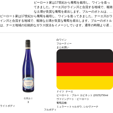
ピーロート家は17世紀から葡萄を栽培し、ワインを造っ
てきました。ナーエ川がライン川と合流する地域で、複雑
な土壌が良質な葡萄を産出します。ブルーのボトルは、ナ
ピーロート家は17世紀から葡萄を栽培し、ワインを造ってきました。ナーエ川がラ
ーエ地域の伝統的なガラス技法をイメージしています。通
イン川と合流する地域で、複雑な土壌が良質な葡萄を産出します。ブルーのボトル
常の時期より遅く摘み取った（シュペートレーゼ）完熟葡
は、ナーエ地域の伝統的なガラス技法をイメージしています。通常の時期より遅く
萄を使用うので、糖度が上がり、成分が凝縮し、奥行のあ
摘み取った（シュペートレーゼ）完熟葡萄を使用うので、糖度が上がり、成分が凝
るしっかりした味わいになります。滑らかでクリーミーな
縮し、奥行のあるしっかりした味わいになります。滑らかでクリーミーな長い余
長い余韻、そしてフレッシュさが特徴です。
テイスティ
韻、そしてフレッシュさが特徴です。
ングノート
マスカット、青リンゴ、ミラベルの魅惑的な
テイスティングノート
マスカット、青リン
白ワイン
ゴ、ミラベルの魅惑的な濃いアロマが広がる。洋ナシやフルーツドロップが加わ
濃いアロマが広がる。洋ナシやフルーツドロップが加わ
フルーティー
まとめ買い
り、芳醇で飲みやすい、素晴らしくユニークな一本。
り、芳醇で飲みやすい、素晴らしくユニークな一本。
合う料理
フルーツタルト、
合
チーズなどと好相性
葡萄品種
う料理
ケルナー
フルーツタルト、チーズなどと好相性
シュペートレーゼワインの特徴
葡萄品種
シュペート
ケ
レーゼは通常の収穫より遅れて摘み取る、いわゆる遅摘みの果実から造られるワイ
ルナー
シュペートレーゼワインの特徴
シュペートレーゼ
ン。そのため、熟度とコクが一段と高く、魅力的なまろやかさを持ち合わせてい
は通常の収穫より遅れて摘み取る、いわゆる遅摘みの果実
る。よりボディがあり、快い甘さを持つワイン。
から造られるワイン。そのため、熟度とコクが一段と高
*本ヴィンテージが在庫切れの場
合、在庫があり価格が同様の場合は自動的に次のヴィンテージに変更されます、ご
く、魅力的なまろやかさを持ち合わせている。よりボディ
了承ください。
があり、快い甘さを持つワイン。
*本ヴィンテージが在庫
切れの場合、在庫があり価格が同様の場合は自動的に次の
ヴィンテージに変更されます、ご了承ください。
ドイツ ナーエ
ピーロート・ブルー カビネット (2025)
750ml
在庫あり
ヴァイングート・ピーロート
3
葡萄品種:
ライトボディ
ミュラー＝トゥルガウ, シルヴァーナ
フルボディ