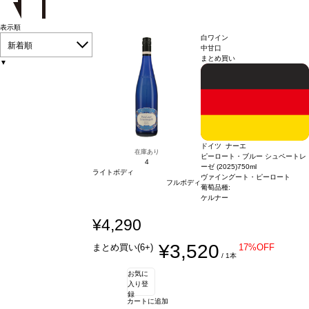
表示順
白ワイン
新着順
中甘口
まとめ買い
▼
ドイツ ナーエ
在庫あり
ピーロート・ブルー シュペートレ
4
ーゼ (2025)
750ml
ライトボディ
ヴァイングート・ピーロート
フルボディ
葡萄品種:
ケルナー
¥4,290
¥3,520
まとめ買い(6+)
17%OFF
/ 1本
お気に
入り登
録
カートに追加