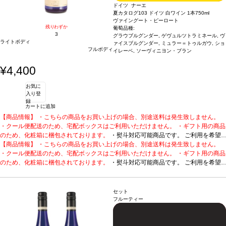
ドイツ ナーエ
夏カタログ103 ドイツ 白ワイン 1本
750ml
ヴァイングート・ピーロート
残りわずか
葡萄品種:
3
グラウブルグンダー, ゲヴュルツトラミネール, ヴ
ライトボディ
ァイスブルグンダー, ミュラー＝トゥルガウ, ショ
フルボディ
イレーベ, ソーヴィニヨン・ブラン
¥4,400
お気に
入り登
録
カートに追加
【商品情報】 ・こちらの商品をお買い上げの場合、別途送料は発生致しません。
・クール便配送のため、宅配ボックスはご利用いただけません。 ・ギフト用の商品
のため、化粧箱に梱包されております。
・熨斗対応可能商品です。 ご利用を希望
される場合、ご注文時コメント欄に熨斗をご希望の旨と「結び・上部表書き内容・
【商品情報】 ・こちらの商品をお買い上げの場合、別途送料は発生致しません。
下部のお名入れ内容」の3つをご入力ください。無地熨斗の場合は、結びをご指定
・クール便配送のため、宅配ボックスはご利用いただけません。 ・ギフト用の商品
のうえ「無地熨斗」とご記載ください。 ※熨斗をご希望の場合、作成作業のため最
のため、化粧箱に梱包されております。
・熨斗対応可能商品です。 ご利用を希望
短日出荷はお承り致しかねます。 必ず最短日から+1日後より配送指定日をご選択
される場合、ご注文時コメント欄に熨斗をご希望の旨と「結び・上部表書き内容・
ください。 もし最短日を選択された場合は、指定日翌日の配送となります。ご了承
下部のお名入れ内容」の3つをご入力ください。無地熨斗の場合は、結びをご指定
ください。 ・下記ワインが1本含まれています。
のうえ「無地熨斗」とご記載ください。 ※熨斗をご希望の場合、作成作業のため最
特別なキュヴェで造る、350周年
セット
の歴史を感じる白
短日出荷はお承り致しかねます。 必ず最短日から+1日後より配送指定日をご選択
ピーロート・キュヴェ 350 (2023)
テイスティングノート
ノーズ
フルーティー
はアプリコットとナツメグを示し、ほのかなパイナップルやジャスミンも感じられ
ください。 もし最短日を選択された場合は、指定日翌日の配送となります。ご了承
る。調和の取れた、生き生きとした、フルーティーで心地よい飲みやすい一本。
ください。 ・下記ワインが1本含まれています。
特別なキュヴェで造る、350周年
合
う料理
の歴史を感じる白
軽い魚料理、サラダ、チーズ
ピーロート・キュヴェ 350 (2023)
葡萄品種
グラウブルグンダー 38％、ゲヴェル
テイスティングノート
ノーズ