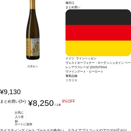
の定番人気。
短日出荷はお承り致しかねます。 必ず最短日から+1日後より配送指定日をご選択
・ピーロート・ブルー カビネット (2024)
ドイツ / 白 / フルーティー
極甘口
まとめ買い
ください。 もし最短日を選択された場合は、指定日翌日の配送となります。ご了承
ください。 ・下記ワインが2本含まれています。
ロングセラーを誇る、ピーロート
の定番人気。
・ピーロート・ブルー カビネット (2024)
ドイツ / 白 / フルーティー
ドイツ ラインヘッセン
ヴェストホーフェナー・ローテンシュタイン ベー
在庫あり
レンアウスレーゼ (2025)
750ml
ヴァイングート・ピーロート
葡萄品種:
ソラリス
¥9,130
¥8,250
まとめ買い(3+)
9%OFF
/ 1本
お気に
入り登
録
カートに追加
テイスティングノート
ゴールドの色合い。ドライアプリコットのアロマが広がり、