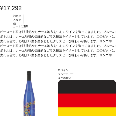
¥17,292
お気に
入り登
録
カートに追加
ピーロート家は17世紀からナーエ地方を中心にワインを造ってきました。ブルーの
ボトルは、ナーエ地域の伝統的なガラス技法をイメージしています。このゼクトは
麦わら色で、心地よい生き生きとしたクリスピーな味わいがあります。リンゴや洋
ナシ、桃やアプリコット、柑橘系の果実の香りで、バランスのとれた酸と強い甘み
ピーロート家は17世紀からナーエ地方を中心にワインを造ってきました。ブルーの
を示します。
ボトルは、ナーエ地域の伝統的なガラス技法をイメージしています。このゼクトは
テイスティングノート
麦わら色。生き生きとして、心地よく爽や
か。ノーズはリンゴや洋ナシ、桃、アプリコット、柑橘系果実を示す。素晴らしい
麦わら色で、心地よい生き生きとしたクリスピーな味わいがあります。リンゴや洋
バランスの酸味を持ち、とても飲みやすい。
ナシ、桃やアプリコット、柑橘系の果実の香りで、バランスのとれた酸と強い甘み
合う料理
アペリティフに最適
を示します。
テイスティングノート
麦わら色。生き生きとして、心地よく爽や
か。ノーズはリンゴや洋ナシ、桃、アプリコット、柑橘系果実を示す。素晴らしい
白ワイン
バランスの酸味を持ち、とても飲みやすい。
合う料理
アペリティフに最適
フルーティー
まとめ買い