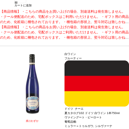
録
カートに追加
【商品情報】 ・こちらの商品をお買い上げの場合、別途送料は発生致しません。
・クール便配送のため、宅配ボックスはご利用いただけません。 ・ギフト用の商品
のため、化粧箱に梱包されております。 ・梱包箱の形状上、熨斗対応は致しかねま
す。
【商品情報】 ・こちらの商品をお買い上げの場合、別途送料は発生致しません。
・下記ワインが各1本ずつ含まれています。
等級違いで味わえる、人気のロン
グセラー3本セット
・クール便配送のため、宅配ボックスはご利用いただけません。 ・ギフト用の商品
1. ピーロート・ブルー カビネット (2025)
ドイツ、ナーエ / 白 /
フルーティー
のため、化粧箱に梱包されております。 ・梱包箱の形状上、熨斗対応は致しかねま
2. ピーロート・ブルー シュペートレーゼ (2024)
ドイツ、ナーエ / 白 /
中甘口
す。
・下記ワインが各1本ずつ含まれています。
3. ピーロート・ブルー アウスレーゼ (2024)
等級違いで味わえる、人気のロン
ドイツ、ナーエ / 白 / 甘口
グセラー3本セット
1. ピーロート・ブルー カビネット (2025)
ドイツ、ナーエ / 白 /
フルーティー
2. ピーロート・ブルー シュペートレーゼ (2024)
ドイツ、ナーエ / 白 /
白ワイン
中甘口
3. ピーロート・ブルー アウスレーゼ (2024)
ドイツ、ナーエ / 白 / 甘口
フルーティー
ドイツ ナーエ
夏カタログ102 ドイツ 白ワイン 1本
750ml
ヴァイングート・ピーロート
残りわずか
葡萄品種:
ミュラー＝トゥルガウ, シルヴァーナ