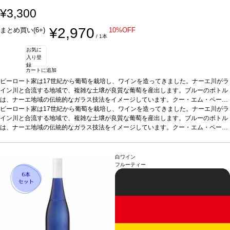
¥3,300
¥2,970
まとめ買い(6+)
10%OFF
/ 1本
お気に
入り登
録
カートに追加
ピーロート家は17世紀から葡萄を栽培し、ワインを造ってきました。ナーエ川がラ
イン川と合流する地域で、複雑な土壌が良質な葡萄を産出します。ブルーのボトル
は、ナーエ地域の伝統的なガラス技法をイメージしています。クー・エム・ペー
（肩書付き上質ワイン）の中では最も糖度の低いもので、エレガントで繊細な味わ
ピーロート家は17世紀から葡萄を栽培し、ワインを造ってきました。ナーエ川がラ
いがあり、食事と合わせても、単独でも、気軽に楽しめます。エレガントで酸味と
イン川と合流する地域で、複雑な土壌が良質な葡萄を産出します。ブルーのボトル
甘みのバランスが素晴らしいワインです。
は、ナーエ地域の伝統的なガラス技法をイメージしています。クー・エム・ペー
テイスティングノート
ジューシーな洋
ナシ、もぎたてのリンゴ、美味しいアプリコットの芳香が混ざり、ピリッとして生
（肩書付き上質ワイン）の中では最も糖度の低いもので、エレガントで繊細な味わ
き生きとしたパッションフルーツや、繊細なアーモンドの余韻も感じる。
いがあり、食事と合わせても、単独でも、気軽に楽しめます。エレガントで酸味と
合う料理
さっぱりとした魚料理、サラダなどと好相性
甘みのバランスが素晴らしいワインです。
テイスティングノート
葡萄品種
ミュラー・トゥルガウ、シ
ジューシーな洋
白ワイン
ルヴァーナー
ナシ、もぎたてのリンゴ、美味しいアプリコットの芳香が混ざり、ピリッとして生
*本ヴィンテージが在庫切れの場合、在庫があり価格が同様の場合は
フルーティー
自動的に次のヴィンテージに変更されます、ご了承ください。
き生きとしたパッションフルーツや、繊細なアーモンドの余韻も感じる。
合う料理
さっぱりとした魚料理、サラダなどと好相性
葡萄品種
ミュラー・トゥルガウ、シ
ルヴァーナー
*本ヴィンテージが在庫切れの場合、在庫があり価格が同様の場合は
自動的に次のヴィンテージに変更されます、ご了承ください。