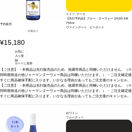
ドイツ ナーエ
【先行予約品】ブルー・ヌーヴォー (2026) 6本
750ml
予約販売
ヴァイングート・ピーロート
在庫あり
¥15,180
お気に
入り登
録
カートに追加
【ご注意】
・本商品は先行販売品のため、他通常商品と同梱いただけません。（※
同時期発送の他ジャーマンヌーヴォー商品は同梱いただけます。） ・ご注文確定後
すぐに商品確保手配に入ります。いかなる理由があってもご注文後のキャンセルは
承っておりません。 ・手配完了後、システム設定上ご注文手配完了の通知が送付さ
【ご注意】
・本商品は先行販売品のため、他通常商品と同梱いただけません。（※
れますが、出荷は配送予定日に準じます。 ・お届けは12月中旬頃を予定しており
同時期発送の他ジャーマンヌーヴォー商品は同梱いただけます。） ・ご注文確定後
ます。 ・お届け先1件につき送料1,760円を頂戴いたします。 ・値引きクーポンは
すぐに商品確保手配に入ります。いかなる理由があってもご注文後のキャンセルは
ご利用いただけません。 ・クール便発送はお選びいただけません。
承っておりません。 ・手配完了後、システム設定上ご注文手配完了の通知が送付さ
れますが、出荷は配送予定日に準じます。 ・お届けは12月中旬頃を予定しており
ます。 ・お届け先1件につき送料1,760円を頂戴いたします。 ・値引きクーポンは
白ワイン
ご利用いただけません。 ・クール便発送はお選びいただけません。
フルーティー