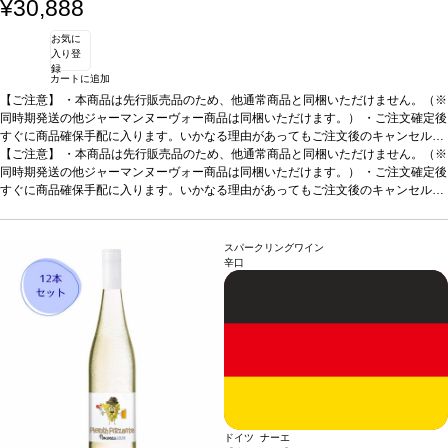
¥30,888
お気に
入り登
録
カートに追加
【ご注意】
・本商品は先行販売品のため、他通常商品と同梱いただけません。（※
同時期発送の他ジャーマンヌーヴォー商品は同梱いただけます。） ・ご注文確定後
すぐに商品確保手配に入ります。いかなる理由があってもご注文後のキャンセルは
承っておりません。 ・手配完了後、システム設定上ご注文手配完了の通知が送付さ
【ご注意】
・本商品は先行販売品のため、他通常商品と同梱いただけません。（※
れますが、出荷は配送予定日に準じます。 ・お届けは12月中旬頃を予定しており
同時期発送の他ジャーマンヌーヴォー商品は同梱いただけます。） ・ご注文確定後
ます。 ・お届け先1件につき送料1,760円を頂戴いたします。 ・値引きクーポンは
すぐに商品確保手配に入ります。いかなる理由があってもご注文後のキャンセルは
ご利用いただけません。 ・クール便発送はお選びいただけません。
承っておりません。 ・手配完了後、システム設定上ご注文手配完了の通知が送付さ
れますが、出荷は配送予定日に準じます。 ・お届けは12月中旬頃を予定しており
ます。 ・お届け先1件につき送料1,760円を頂戴いたします。 ・値引きクーポンは
スパークリングワイン
ご利用いただけません。 ・クール便発送はお選びいただけません。
辛口
ドイツ ナーエ