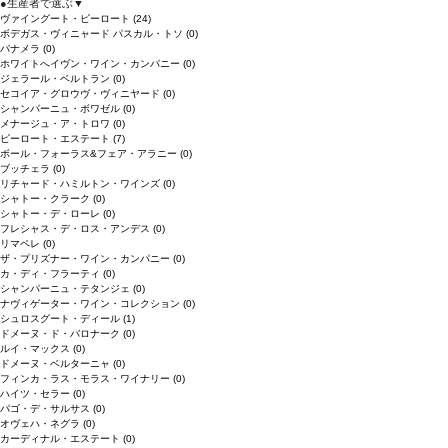
●
生産者で選ぶ
▼
ヴァイングート・ピーロート
(24)
ボデガス・ヴィニャード パスカル・トソ
(0)
パナメラ
(0)
ホワイトへイヴン・ワイン・カンパニー
(0)
ジェラール・ベルトラン
(0)
セコイア・グロウヴ・ヴィニヤード
(0)
シャンパーニュ・ボワゼル
(0)
メナージュ・ア・トロワ
(0)
ピーロート・エステート
(7)
ボール・フォーラス&フェア・アラニー
(0)
ブッチェラ
(0)
リチャード・ハミルトン・ワインズ
(0)
シャトー・クラーク
(0)
シャトー・デ・ローレ
(0)
フレシャス・デ・ロス・アンデス
(0)
リマペレ
(0)
ザ・プリズナー・ワイン・カンパニー
(0)
カ・ディ・フラーティ
(0)
シャンパーニュ・テタンジェ
(0)
ナヴィゲーター・ワイン・コレクション
(0)
シュロスグート・ディール
(1)
ドメーヌ・ド・バロナーク
(0)
ルイ・マックス
(0)
ドメーヌ・ベルターニャ
(0)
フィンカ・ラス・モラス・ワイナリー
(0)
ハイツ・セラー
(0)
パゴ・デ・サルサス
(0)
オヴェハ・ネグラ
(0)
カーディナル・エステート
(0)