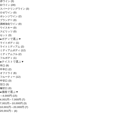
赤ワイン
(3)
白ワイン
(28)
スパークリングワイン
(3)
ロゼワイン
(0)
オレンジワイン
(2)
ブランデー
(0)
酒精強化ワイン
(0)
ウイスキー
(0)
スピリッツ
(0)
セット
(3)
●
ボディで選ぶ
▼
ライトボディ
(1)
ライトミディアム
(2)
ミディアムボディ
(12)
ミディアムフル
(2)
フルボディ
(1)
●
テイストで選ぶ
▼
辛口
(9)
中辛口
(2)
オフドライ
(6)
フルーティー
(12)
中甘口
(3)
甘口
(3)
極甘口
(0)
●
価格で選ぶ
▼
～4,000円
(15)
4,001円～7,000円
(7)
7,001円～10,000円
(3)
10,001円～20,000円
(7)
20,001円～
(4)