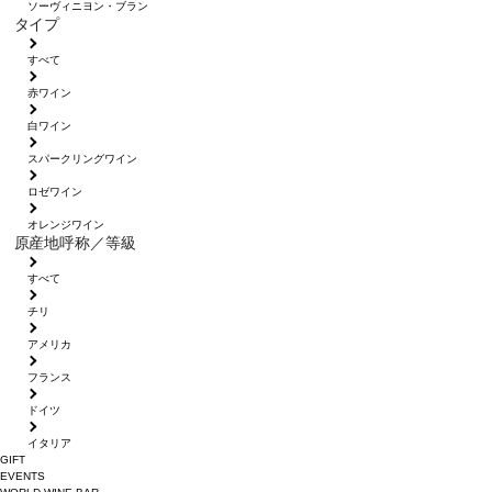
ソーヴィニヨン・ブラン
タイプ
すべて
赤ワイン
白ワイン
スパークリングワイン
ロゼワイン
オレンジワイン
原産地呼称／等級
すべて
チリ
アメリカ
フランス
ドイツ
イタリア
GIFT
EVENTS