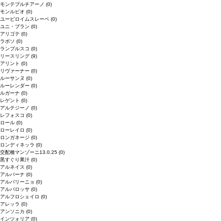
モンテプルチアーノ
(0)
モンルビオ
(0)
ユービロイムスレーベ
(0)
ユニ・ブラン
(0)
アリゴテ
(0)
ラボソ
(0)
ランブルスコ
(0)
リースリング
(9)
アリント
(0)
リヴァーナー
(0)
ルーサンヌ
(0)
ルーレンダー
(0)
ルガーナ
(0)
レゲント
(0)
アルテジーノ
(0)
レフォスコ
(0)
ロール
(0)
ローレイロ
(0)
ロンガネージ
(0)
ロンディネッラ
(0)
交配種マンゾーニ13.0.25
(0)
黒すぐり果汁
(0)
アルネイス
(0)
アルバーナ
(0)
アルバリーニョ
(0)
アルバロッサ
(0)
アルフロシェイロ
(0)
アレッラ
(0)
アンソニカ
(0)
インツォリア
(0)