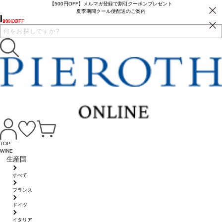
【500円OFF】メルマガ登録で割引クーポンプレゼント
夏季期間クール便配送のご案内
9% OFF
10% OFF
TOP
WINE
生産国
すべて
フランス
ドイツ
イタリア