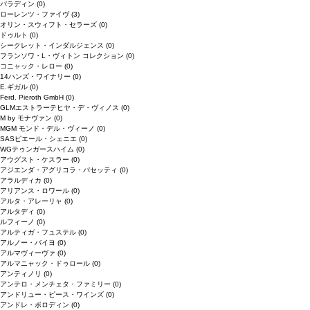
パラディン
(0)
ローレンツ・ファイヴ
(3)
オリン・スウィフト・セラーズ
(0)
ドゥルト
(0)
シークレット・インダルジェンス
(0)
フランソワ・L・ヴィトン コレクション
(0)
コニャック・レロー
(0)
14ハンズ・ワイナリー
(0)
E.ギガル
(0)
Ferd. Pieroth GmbH
(0)
GLMエストラーテヒヤ・デ・ヴィノス
(0)
M by モナヴァン
(0)
MGM モンド・デル・ヴィーノ
(0)
SASピエール・シェニエ
(0)
WGテゥンガースハイム
(0)
アウグスト・ケスラー
(0)
アジエンダ・アグリコラ・パセッティ
(0)
アラルディカ
(0)
アリアンス・ロワール
(0)
アルタ・アレーリャ
(0)
アルタディ
(0)
ルフィーノ
(0)
アルティガ・フュステル
(0)
アルノー・バイヨ
(0)
アルマヴィーヴァ
(0)
アルマニャック・ドゥロール
(0)
アンティノリ
(0)
アンテロ・メンチェタ・ファミリー
(0)
アンドリュー・ピース・ワインズ
(0)
アンドレ・ボロディン
(0)