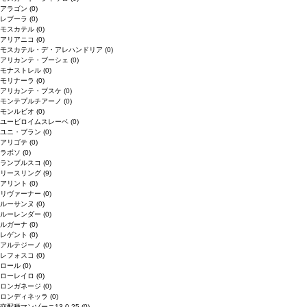
アラゴン
(0)
レブーラ
(0)
モスカテル
(0)
アリアニコ
(0)
モスカテル・デ・アレハンドリア
(0)
アリカンテ・ブーシェ
(0)
モナストレル
(0)
モリナーラ
(0)
アリカンテ・ブスケ
(0)
モンテプルチアーノ
(0)
モンルビオ
(0)
ユービロイムスレーベ
(0)
ユニ・ブラン
(0)
アリゴテ
(0)
ラボソ
(0)
ランブルスコ
(0)
リースリング
(9)
アリント
(0)
リヴァーナー
(0)
ルーサンヌ
(0)
ルーレンダー
(0)
ルガーナ
(0)
レゲント
(0)
アルテジーノ
(0)
レフォスコ
(0)
ロール
(0)
ローレイロ
(0)
ロンガネージ
(0)
ロンディネッラ
(0)
交配種マンゾーニ13.0.25
(0)