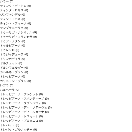
シラー
(0)
ティンタ・デ・トロ
(0)
ティンタ・ロリス
(0)
ジンファンデル
(0)
ティント・カオ
(0)
ティント・フィーノ
(0)
テンプラニーリョ
(0)
トゥーリガ・ナシオナル
(0)
トゥーリガ・フランセサ
(0)
ドゥデ・ノダン
(0)
トゥルビアーナ
(0)
ドゥレッロ
(0)
トラジャデューラ
(0)
トリンカデイラ
(0)
ドルチェット
(0)
ドルンフェルダー
(0)
カベルネ・ブラン
(0)
トレッビアーノ
(0)
カリニャン・ブラン
(0)
レブラ
(0)
バルベーラ
(0)
トレッビアーノ・グレケット
(0)
トレッビアーノ・スポレティーノ
(0)
トレッビアーノ・ダブルッツォ
(0)
トレッビアーノ・ディ・ソアーヴェ
(0)
トレッビアーノ・ディ・ルガーナ
(0)
トレッビアーノ・トスカーナ
(0)
トレッビアーノ・プロカニコ
(0)
トレパット
(0)
トレパットガルナッチャ
(0)