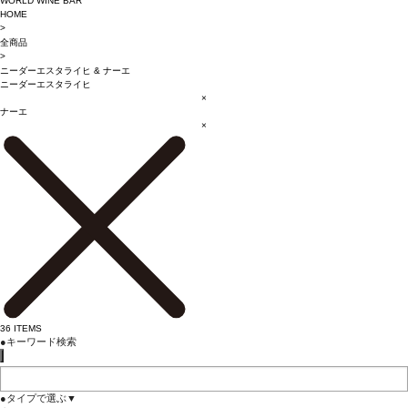
WORLD WINE BAR
HOME
>
全商品
>
ニーダーエスタライヒ
&
ナーエ
ニーダーエスタライヒ
×
ナーエ
×
36
ITEMS
●
キーワード検索
●
タイプで選ぶ
▼