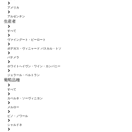
アメリカ
アルゼンチン
生産者
すべて
ヴァイングート・ピーロート
ボデガス・ヴィニャード パスカル・トソ
パナメラ
ホワイトへイヴン・ワイン・カンパニー
ジェラール・ベルトラン
葡萄品種
すべて
カベルネ・ソーヴィニヨン
メルロー
ピノ・ノワール
シャルドネ