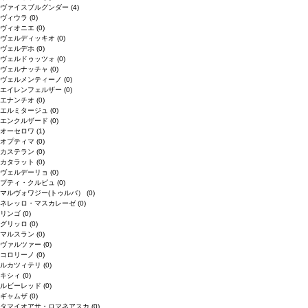
ヴァイスブルグンダー
(4)
ヴィウラ
(0)
ヴィオニエ
(0)
ヴェルディッキオ
(0)
ヴェルデホ
(0)
ヴェルドゥッツォ
(0)
ヴェルナッチャ
(0)
ヴェルメンティーノ
(0)
エイレンフェルザー
(0)
エナンチオ
(0)
エルミタージュ
(0)
エンクルザード
(0)
オーセロワ
(1)
オプティマ
(0)
カステラン
(0)
カタラット
(0)
ヴェルデーリョ
(0)
プティ・クルビュ
(0)
マルヴォワジー(トゥルバ）
(0)
ネレッロ・マスカレーゼ
(0)
リンゴ
(0)
グリッロ
(0)
マルスラン
(0)
ヴァルツァー
(0)
コロリーノ
(0)
ルカツィテリ
(0)
キシィ
(0)
ルビーレッド
(0)
ギャムザ
(0)
タマイオアサ・ロマネアスカ
(0)