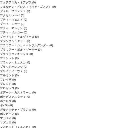
フェテアスカ・ネアグラ
(0)
フェルナン・ピレス（マリア・ゴメス）
(0)
フォル・ブランシュ
(0)
フクセルレーベ
(0)
プティ・ヴェルド
(0)
プティ・シラー
(0)
プティ・マンサン
(0)
プティ・メルロー
(0)
プティット・アルヴィーヌ
(0)
プフングシュタット
(0)
ブラウアー・シュペートブルグンダー
(0)
ブラウアー・ポルトギーザー
(0)
ブラウフランキッシュ
(0)
ブラケット
(0)
ブラック・ミュスカ
(0)
ブラッドオレンジ
(0)
プリミティーヴォ
(0)
フルミント
(0)
フレイザ
(0)
ブレンド
(0)
プロセッコ
(0)
ポデーレ・カストラーニ
(0)
ボデガスアルタディ
(0)
ボナルダ
(0)
ボバル
(0)
ガルナッチャ・ブランカ
(0)
ボンビーノ
(0)
マカベオ
(0)
マズエロ
(0)
マスカット（ミュスカ）
(0)