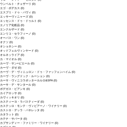
ウンベルト・チェザーリ
(0)
エゴ・ボデカス
(0)
エスプリ・ドゥ・パヴィ
(0)
エッサーヴィニャーズ
(0)
エッセンス・ドゥ・ドゥルト
(0)
エノリア化粧品
(0)
エンクルザード
(0)
エンリコ・セラフィーノ
(0)
オーパス・ワン
(0)
オクソ
(0)
オショネシー
(0)
オッドフェルヴィンヤード
(0)
オルネッライア
(0)
カ・マイオル
(0)
カーヴ・サン=ピエール
(0)
カーヴ・ダゼ
(0)
カーヴ・デ・ヴィニュロン・ドゥ・ファッフェンハイム
(0)
カーヴ・ラングドック・ルーション
(0)
カーサ・ヴィニコラボッターカルロ&SPA
(0)
カーサ・デ・サンタール
(0)
ボデガス・ビアンキ
(0)
カイアロッサ
(0)
カヴィッキオリ
(0)
カスティーヨ・ラバスティーダ
(0)
カステッロ・モンテ・ヴィビアーノ・ワイナリー
(0)
カストロ・デッラ・パネレッタ
(0)
カタラット
(0)
カテナ・サパータ
(0)
カプサンディー・ファミリー・ワイナリー
(0)