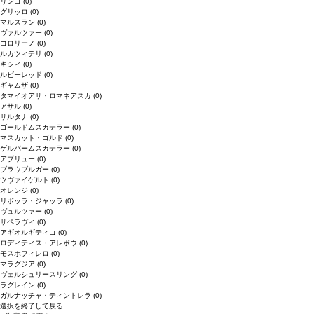
リンゴ
(0)
グリッロ
(0)
マルスラン
(0)
ヴァルツァー
(0)
コロリーノ
(0)
ルカツィテリ
(0)
キシィ
(0)
ルビーレッド
(0)
ギャムザ
(0)
タマイオアサ・ロマネアスカ
(0)
アサル
(0)
サルタナ
(0)
ゴールドムスカテラー
(0)
マスカット・ゴルド
(0)
ゲルバームスカテラー
(0)
アブリュー
(0)
ブラウブルガー
(0)
ツヴァイゲルト
(0)
オレンジ
(0)
リボッラ・ジャッラ
(0)
ヴュルツァー
(0)
サペラヴィ
(0)
アギオルギティコ
(0)
ロディティス・アレポウ
(0)
モスホフィレロ
(0)
マラグジア
(0)
ヴェルシュリースリング
(0)
ラグレイン
(0)
ガルナッチャ・ティントレラ
(0)
選択を終了して戻る