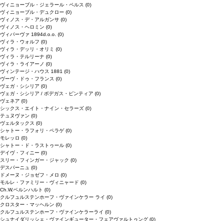
ヴィニョーブル・ジェラール・ペルス
(0)
ヴィニョーブル・デュクロー
(0)
ヴィノス・デ・アルガンサ
(0)
ヴィノス・ヘロミン
(0)
ヴィパーヴァ 1894d.o.o.
(0)
ヴィラ・ウォルフ
(0)
ヴィラ・デッリ・オリミ
(0)
ヴィラ・テルリーナ
(0)
ヴィラ・ライアーノ
(0)
ヴィンテージ・ハウス 1881
(0)
ヴーヴ・ドゥ・フランス
(0)
ヴェガ・シシリア
(0)
ヴェガ・シシリア / ボデガス・ピンティア
(0)
ヴェネア
(0)
シックス・エイト・ナイン・セラーズ
(0)
テュヌヴァン
(0)
ヴェルタックス
(0)
シャトー・ラフォリ・ペラゲ
(0)
モレッロ
(0)
シャトー・ド・ラストゥール
(0)
デイヴ・フィニー
(0)
スリー・フィンガー・ジャック
(0)
デスパーニュ
(0)
ドメーヌ・ジョゼフ・メロ
(0)
モルレ・ファミリー・ヴィニャード
(0)
Ch.W.ベルンハルト
(0)
クルフュルステンホーフ・ヴァインケラー ライ
(0)
クロスター・マッヘルン
(0)
クルフュルステンホーフ・ヴァインケラーライ
(0)
シュナイダリッシェ・ヴァインギューター・フェアヴァルトゥング
(0)