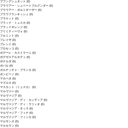
プフングシュタット
(0)
ブラウアー・シュペートブルグンダー
(0)
ブラウアー・ポルトギーザー
(0)
ブラウフランキッシュ
(0)
ブラケット
(0)
ブラック・ミュスカ
(0)
ブラッドオレンジ
(0)
プリミティーヴォ
(0)
フルミント
(0)
フレイザ
(0)
ブレンド
(0)
プロセッコ
(0)
ポデーレ・カストラーニ
(0)
ボデガスアルタディ
(0)
ボナルダ
(0)
ボバル
(0)
ガルナッチャ・ブランカ
(0)
ボンビーノ
(0)
マカベオ
(0)
マズエロ
(0)
マスカット（ミュスカ）
(0)
マルヴァー
(0)
マルヴァジア
(0)
マルヴァジア・ディ・カンディア
(0)
マルヴァジア・ディ・ラツィオ
(0)
マルヴァジア・ネッラ
(0)
マルヴァジア・フィナ
(0)
マルヴァジア・フィンカ
(0)
マルサンヌ
(0)
マルセラン
(0)