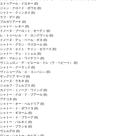
エドゥアール・ドロネー
(0)
ジャン・クロード・ボワセ
(0)
シャトー・クィンタス
(0)
ラフ・デー
(0)
ブルガリアーナ
(0)
シャトー・レオー
(0)
ドメーヌ・ブーロット・オーディ
(0)
レ・トゥーレル・ド・ロングヴィル
(0)
ドメーヌ・デュ・ペール・ギヨ
(0)
シャトー・グラン・マズロール
(0)
シックス・エイト・ナイン・セラーズ
(0)
シャトー・デュ・ミシェル
(0)
ボー・マルシェ・ワイナリー
(0)
ヴィニュロン・デ・ピエール・ドレ（ラ・ペピート）
(0)
シャトー・クーラック
(0)
ヴィニョーブル・エ・コンパニ―
(0)
サングリア ヤーゴ
(0)
ドメーヌ・ラモネ
(0)
ジョセフ・フェルプス
(0)
カイリー・ミノーグ・ワインズ
(0)
シャトー・クロ・ド・ブアール
(0)
アナコタ
(0)
シャトー・オー・ペルドリア
(0)
シャトー・ド・ボワイヨ
(0)
シャトー・ギヨーム
(0)
シャトー・ド・ブラーグ
(0)
シャトー・パルネイ
(0)
シャトー・プランセ
(0)
ヴェルデロ
(0)
ヴュー・シャトー・セルタン
(0)