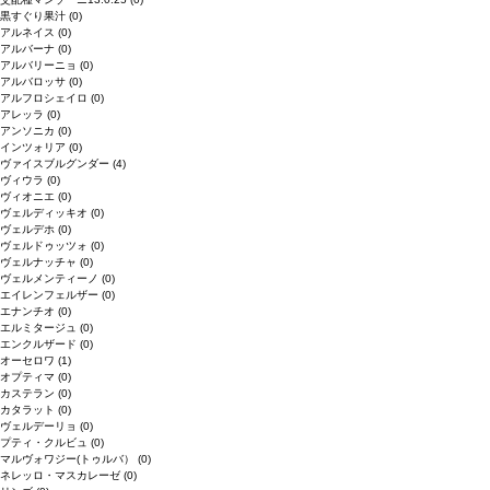
黒すぐり果汁
(0)
アルネイス
(0)
アルバーナ
(0)
アルバリーニョ
(0)
アルバロッサ
(0)
アルフロシェイロ
(0)
アレッラ
(0)
アンソニカ
(0)
インツォリア
(0)
ヴァイスブルグンダー
(4)
ヴィウラ
(0)
ヴィオニエ
(0)
ヴェルディッキオ
(0)
ヴェルデホ
(0)
ヴェルドゥッツォ
(0)
ヴェルナッチャ
(0)
ヴェルメンティーノ
(0)
エイレンフェルザー
(0)
エナンチオ
(0)
エルミタージュ
(0)
エンクルザード
(0)
オーセロワ
(1)
オプティマ
(0)
カステラン
(0)
カタラット
(0)
ヴェルデーリョ
(0)
プティ・クルビュ
(0)
マルヴォワジー(トゥルバ）
(0)
ネレッロ・マスカレーゼ
(0)