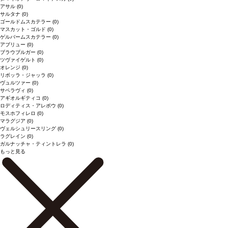
アサル
(0)
サルタナ
(0)
ゴールドムスカテラー
(0)
マスカット・ゴルド
(0)
ゲルバームスカテラー
(0)
アブリュー
(0)
ブラウブルガー
(0)
ツヴァイゲルト
(0)
オレンジ
(0)
リボッラ・ジャッラ
(0)
ヴュルツァー
(0)
サペラヴィ
(0)
アギオルギティコ
(0)
ロディティス・アレポウ
(0)
モスホフィレロ
(0)
マラグジア
(0)
ヴェルシュリースリング
(0)
ラグレイン
(0)
ガルナッチャ・ティントレラ
(0)
もっと見る