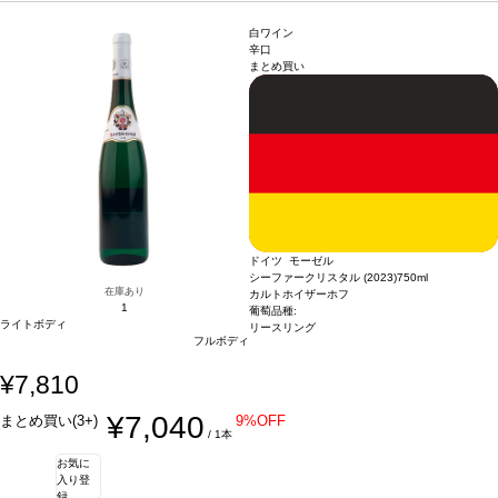
白ワイン
辛口
まとめ買い
ドイツ モーゼル
シーファークリスタル (2023)
750ml
在庫あり
カルトホイザーホフ
1
葡萄品種:
ライトボディ
リースリング
フルボディ
¥7,810
¥7,040
まとめ買い(3+)
9%OFF
/ 1本
お気に
入り登
録