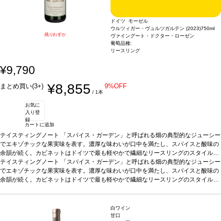
ドイツ モーゼル
ウルツィガー・ヴュルツガルテン (2023)
750ml
残りわずか
ヴァイングート・ドクター・ローゼン
葡萄品種:
リースリング
¥9,790
¥8,855
まとめ買い(3+)
9%OFF
/ 1本
お気に
入り登
録
カートに追加
テイスティングノート
「スパイス・ガーデン」と呼ばれる畑の典型的なジューシー
でエキゾチックな果実味を表す。濃厚な味わいが口中を満たし、スパイスと酸味の
余韻が続く。カビネットはドイツで最も軽やかで繊細なリースリングのスタイルを
表現し、早期に収穫された葡萄から造る逸品。
テイスティングノート
「スパイス・ガーデン」と呼ばれる畑の典型的なジューシー
葡萄品種
リースリング
*本ヴィンテ
ージが在庫切れの場合、在庫があり価格が同様の場合は自動的に次のヴィンテージ
でエキゾチックな果実味を表す。濃厚な味わいが口中を満たし、スパイスと酸味の
に変更されます、ご了承ください。
余韻が続く。カビネットはドイツで最も軽やかで繊細なリースリングのスタイルを
表現し、早期に収穫された葡萄から造る逸品。
葡萄品種
リースリング
*本ヴィンテ
ージが在庫切れの場合、在庫があり価格が同様の場合は自動的に次のヴィンテージ
に変更されます、ご了承ください。
白ワイン
甘口