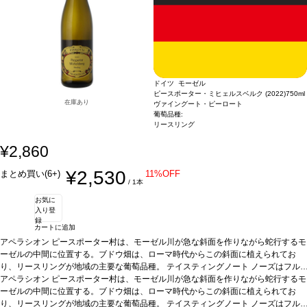
ドイツ モーゼル
ピースポーター・ミヒェルスベルク (2022)
750ml
在庫あり
ヴァイングート・ピーロート
葡萄品種:
リースリング
¥2,860
¥2,530
まとめ買い(6+)
11%OFF
/ 1本
お気に
入り登
録
カートに追加
アペラシオン
ピースポーター村は、モーゼル川が急な斜面を作りながら蛇行するモ
ーゼルの中間に位置する。ブドウ畑は、ローマ時代からこの斜面に植えられてお
り、リースリングが地域の主要な葡萄品種。
テイスティングノート
ノーズはフル
ーツドロップやレモンバームを示し、ドライアプリコットやミラベルの芳香が続
アペラシオン
ピースポーター村は、モーゼル川が急な斜面を作りながら蛇行するモ
く。フルーティーで、ジューシーなフルボディで、飲みやすい。
ーゼルの中間に位置する。ブドウ畑は、ローマ時代からこの斜面に植えられてお
合う料理
サラ
ダ、チーズ、鶏肉やアジア料理などと好相性
り、リースリングが地域の主要な葡萄品種。
葡萄品種
テイスティングノート
リースリング
ノーズはフル