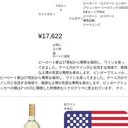
ピーロート・エステート ビンガー
在庫あり
ブリュッカー リースリング (2023)
3
6本セット
750ml
ライトボディ
ピーロート・エステート
フルボディ
葡萄品種:
リースリング
¥17,622
お気に
入り登
録
カートに追加
ピーロート家は17世紀から葡萄を栽培し、ワインを造っ
てきました。ナーエ川がライン川と合流する地域で、複雑
な土壌が良質な葡萄を産出します。ビンガーブリュッカー
ピーロート家は17世紀から葡萄を栽培し、ワインを造ってきました。ナーエ川がラ
の畑は2つの川に隣接した特徴的なミクロクリマに恵まれ
イン川と合流する地域で、複雑な土壌が良質な葡萄を産出します。ビンガーブリュ
ています。
テイスティングノート
ノーズはジャスミン、
ッカーの畑は2つの川に隣接した特徴的なミクロクリマに恵まれています。
マンゴー、桃を示し、青リンゴやほのかなライムピールが
テイス
ティングノート
ノーズはジャスミン、マンゴー、桃を示し、青リンゴやほのかなラ
続く。素晴らしくフルーティーで、心地よく調和の取れ
イムピールが続く。素晴らしくフルーティーで、心地よく調和の取れた、飲みやす
た、飲みやすい一本。
合う料理
スパイスの効いた料理、
い一本。
合う料理
スパイスの効いた料理、タイ・カレー、ロックフォールチーズ
タイ・カレー、ロックフォールチーズなどと好相性。
葡
白ワイン
などと好相性。
葡萄品種
萄品種
リースリング
リースリング
*本ヴィンテージが在庫切れの場合、在庫が
*本ヴィンテージが在庫切れの場合、
中辛口
あり価格が同様の場合は自動的に次のヴィンテージに変更されます、ご了承くださ
在庫があり価格が同様の場合は自動的に次のヴィンテージ
い。
に変更されます、ご了承ください。