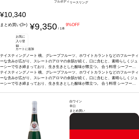
フルボディ
リースリング
¥10,340
¥9,350
まとめ買い(3+)
9%OFF
/ 1本
お気に
入り登
録
カートに追加
テイスティングノート
桃、グレープフルーツ、ホワイトカラントなどのフルーティ
ーな含みが広がり、スレートのアロマの余韻が続く。口に含むと、素晴らしくジュ
ーシーで引き締まっており、生き生きとした酸味が際立つ。
合う料理
シーフー
ド、ローストチキンなどと好相性。
テイスティングノート
桃、グレープフルーツ、ホワイトカラントなどのフルーティ
葡萄品種
リースリング
ーな含みが広がり、スレートのアロマの余韻が続く。口に含むと、素晴らしくジュ
ーシーで引き締まっており、生き生きとした酸味が際立つ。
合う料理
シーフー
ド、ローストチキンなどと好相性。
葡萄品種
リースリング
白ワイン
辛口
まとめ買い