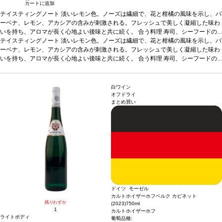
カートに追加
テイスティングノート
淡いレモン色。ノーズは繊細で、花と柑橘の風味を示し、バ
ーベナ、レモン、アカシアの含みが刺激される。フレッシュで美しく凝縮した味わ
いを持ち、アロマが長く心地よい後味と共に続く。
合う料理
寿司、シーフードの
前菜、フレッシュチーズなどと好相性
テイスティングノート
淡いレモン色。ノーズは繊細で、花と柑橘の風味を示し、バ
葡萄品種
リースリング、ピノ・グリ
*本ヴィ
ンテージが在庫切れの場合、在庫があり価格が同様の場合は自動的に次のヴィンテ
ーベナ、レモン、アカシアの含みが刺激される。フレッシュで美しく凝縮した味わ
ージに変更されます、ご了承ください。
いを持ち、アロマが長く心地よい後味と共に続く。
合う料理
寿司、シーフードの
前菜、フレッシュチーズなどと好相性
葡萄品種
リースリング、ピノ・グリ
*本ヴィ
ンテージが在庫切れの場合、在庫があり価格が同様の場合は自動的に次のヴィンテ
ージに変更されます、ご了承ください。
白ワイン
オフドライ
まとめ買い
ドイツ モーゼル
カルトホイザーホフベルク カビネット
残りわずか
(2023)
750ml
1
カルトホイザーホフ
ライトボディ
葡萄品種: