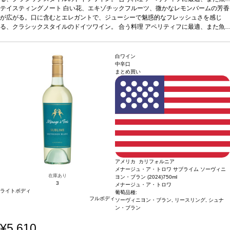
料理、白身肉、仔牛などと好相性
テイスティングノート
白い花、エキゾチックフルーツ、微かなレモンバームの芳香
葡萄品種
リースリング
*本ヴィンテージが在庫切
れの場合、在庫があり価格が同様の場合は自動的に次のヴィンテージに変更されま
が広がる。口に含むとエレガントで、ジューシーで魅惑的なフレッシュさを感じ
す、ご了承ください。
る、クラシックスタイルのドイツワイン。
合う料理
アペリティフに最適、また魚
料理、白身肉、仔牛などと好相性
葡萄品種
リースリング
*本ヴィンテージが在庫切
れの場合、在庫があり価格が同様の場合は自動的に次のヴィンテージに変更されま
す、ご了承ください。
白ワイン
中辛口
まとめ買い
アメリカ カリフォルニア
メナージュ・ア・トロワ サブライム ソーヴィニ
在庫あり
ヨン・ブラン (2024)
750ml
3
メナージュ・ア・トロワ
ライトボディ
葡萄品種:
フルボディ
ソーヴィニヨン・ブラン, リースリング, シュナ
ン・ブラン
¥5,610