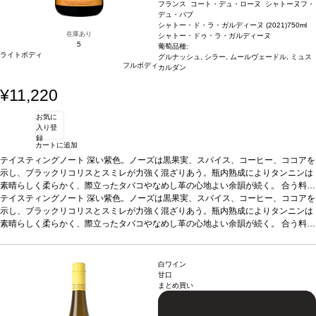
フランス コート・デュ・ローヌ シャトーヌフ・
デュ・パプ
シャトー・ド・ラ・ガルディーヌ (2021)
750ml
在庫あり
シャトー・ドゥ・ラ・ガルディーヌ
5
葡萄品種:
ライトボディ
グルナッシュ, シラー, ムールヴェードル, ミュス
フルボディ
カルダン
¥11,220
お気に
入り登
録
カートに追加
テイスティングノート
深い紫色。ノーズは黒果実、スパイス、コーヒー、ココアを
示し、ブラックリコリスとスミレが力強く混ざりあう。瓶内熟成によりタンニンは
素晴らしく柔らかく、際立ったタバコやなめし革の心地よい余韻が続く。
合う料理
チェリーとバルサミコ酢のソースをかけたローストしたウズラ、プロヴァンス風ビ
テイスティングノート
深い紫色。ノーズは黒果実、スパイス、コーヒー、ココアを
ーフシチューなどと好相性
示し、ブラックリコリスとスミレが力強く混ざりあう。瓶内熟成によりタンニンは
葡萄品種
60%グルナッシュ、20%シラー、15%ムール
ヴェードル、5%ミュスカルダン
素晴らしく柔らかく、際立ったタバコやなめし革の心地よい余韻が続く。
*本ヴィンテージが在庫切れの場合、在庫があり価
合う料理
格が同様の場合は自動的に次のヴィンテージに変更されます、ご了承ください。
チェリーとバルサミコ酢のソースをかけたローストしたウズラ、プロヴァンス風ビ
ーフシチューなどと好相性
葡萄品種
60%グルナッシュ、20%シラー、15%ムール
ヴェードル、5%ミュスカルダン
*本ヴィンテージが在庫切れの場合、在庫があり価
白ワイン
格が同様の場合は自動的に次のヴィンテージに変更されます、ご了承ください。
甘口
まとめ買い