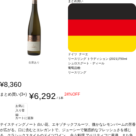
まとめ買い
ドイツ ナーエ
リースリング トラディション (2021)
750ml
在庫あり
シュロスグート・ディール
葡萄品種:
リースリング
¥8,360
¥6,292
まとめ買い(3+)
24%OFF
/ 1本
お気に
入り登
録
カートに追加
テイスティングノート
白い花、エキゾチックフルーツ、微かなレモンバームの芳香
が広がる。口に含むとエレガントで、ジューシーで魅惑的なフレッシュさを感じ
る、クラシックスタイルのドイツワイン。
合う料理
アペリティフに最適、また魚