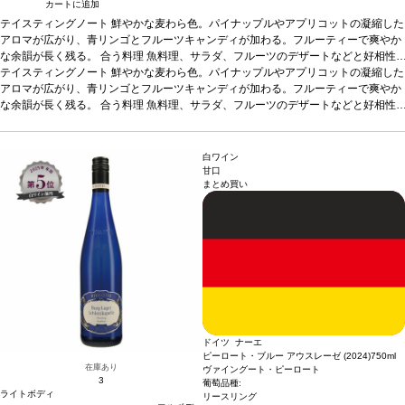
カートに追加
テイスティングノート
鮮やかな麦わら色。パイナップルやアプリコットの凝縮した
アロマが広がり、青リンゴとフルーツキャンディが加わる。フルーティーで爽やか
な余韻が長く残る。
合う料理
魚料理、サラダ、フルーツのデザートなどと好相性
葡萄品種
テイスティングノート
リースリング
鮮やかな麦わら色。パイナップルやアプリコットの凝縮した
*本ヴィンテージが在庫切れの場合、在庫があり価格が同様
の場合は自動的に次のヴィンテージに変更されます、ご了承ください。
アロマが広がり、青リンゴとフルーツキャンディが加わる。フルーティーで爽やか
な余韻が長く残る。
合う料理
魚料理、サラダ、フルーツのデザートなどと好相性
葡萄品種
リースリング
*本ヴィンテージが在庫切れの場合、在庫があり価格が同様
の場合は自動的に次のヴィンテージに変更されます、ご了承ください。
白ワイン
甘口
まとめ買い
ドイツ ナーエ
ピーロート・ブルー アウスレーゼ (2024)
750ml
在庫あり
ヴァイングート・ピーロート
3
葡萄品種:
ライトボディ
リースリング