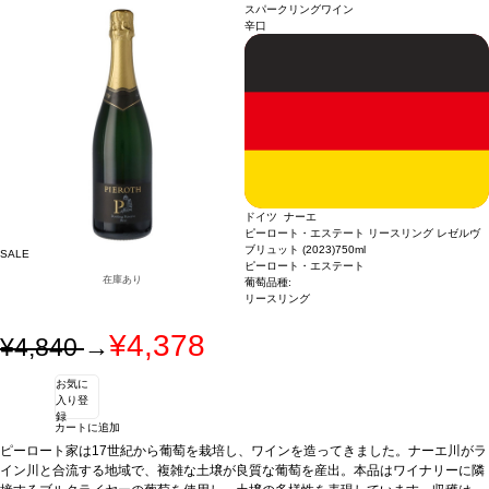
ス・リーダーシップ・アワード、カリフォルニア・サスティナブル・ワイナリー認
スパークリングワイン
証
*本ヴィンテージが在庫切れの場合、在庫があり価格が同様の場合は自動的に次
辛口
のヴィンテージに変更されます、ご了承ください。
ドイツ ナーエ
ピーロート・エステート リースリング レゼルヴ
ブリュット (2023)
750ml
SALE
ピーロート・エステート
在庫あり
葡萄品種:
リースリング
¥4,378
¥4,840
→
お気に
入り登
録
カートに追加
ピーロート家は17世紀から葡萄を栽培し、ワインを造ってきました。ナーエ川がラ
イン川と合流する地域で、複雑な土壌が良質な葡萄を産出。本品はワイナリーに隣