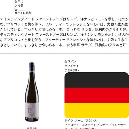
お気に
入り登
録
カートに追加
テイスティングノート
ファーストノーズはリンゴ、洋ナシとレモンを示し、ほのか
なアプリコットと桃を伴う。フルーティーでフレッシュな味わいは、力強く生き生
きとしている。すっきりと愉しめる一本。
合う料理
サラダ、鶏胸肉のグリルと好
相性
テイスティングノート
葡萄品種
リースリング
ファーストノーズはリンゴ、洋ナシとレモンを示し、ほのか
*本ヴィンテージが在庫切れの場合、在庫があり価格が
同様の場合は自動的に次のヴィンテージに変更されます、ご了承ください。
なアプリコットと桃を伴う。フルーティーでフレッシュな味わいは、力強く生き生
きとしている。すっきりと愉しめる一本。
合う料理
サラダ、鶏胸肉のグリルと好
相性
葡萄品種
リースリング
*本ヴィンテージが在庫切れの場合、在庫があり価格が
同様の場合は自動的に次のヴィンテージに変更されます、ご了承ください。
白ワイン
オフドライ
まとめ買い
ドイツ ナーエ フランス
ピーロート・エステート ビンガーブリュッカー
在庫あり