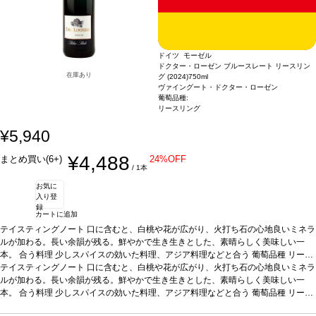
ドイツ モーゼル
ドクター・ローゼン ブルースレート リースリン
在庫あり
グ (2024)
750ml
ヴァイングート・ドクター・ローゼン
葡萄品種:
リースリング
¥5,940
¥4,488
まとめ買い(6+)
24%OFF
/ 1本
お気に
入り登
録
カートに追加
テイスティングノート
口に含むと、白桃や花が広がり、火打ち石の心地良いミネラ
ルが加わる。長い余韻が残る。鮮やかで生き生きとした、素晴らしく美味しい一
本。
合う料理
少しスパイスの効いた料理、アジア料理などと合う
葡萄品種
リース
リング 100%
テイスティングノート
*本ヴィンテージが在庫切れの場合、在庫があり価格が同様の場合は
口に含むと、白桃や花が広がり、火打ち石の心地良いミネラ
自動的に次のヴィンテージに変更されます、ご了承ください。
ルが加わる。長い余韻が残る。鮮やかで生き生きとした、素晴らしく美味しい一
本。
合う料理
少しスパイスの効いた料理、アジア料理などと合う
葡萄品種
リース
リング 100%
*本ヴィンテージが在庫切れの場合、在庫があり価格が同様の場合は