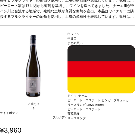
接するブルクライヤーの葡萄を使用し、土壌の多様性を表現しています。収穫は数
段階に分けて行い、葡萄を優しくプレスした後、上質な澱の上で6カ月間熟成させ
ピーロート家は17世紀から葡萄を栽培し、ワインを造ってきました。ナーエ川がラ
ています。上質な果実のアロマが漂う、調和がとれたリースリングです。
イン川と合流する地域で、複雑な土壌が良質な葡萄を産出。本品はワイナリーに隣
テイステ
ィングノート
接するブルクライヤーの葡萄を使用し、土壌の多様性を表現しています。収穫は数
しっかりとしたボディと骨格を持つ、美味しいスパークリング。フレ
ッシュな酸味を持ち、生き生きとした滑らかな泡が広がる。
段階に分けて行い、葡萄を優しくプレスした後、上質な澱の上で6カ月間熟成させ
合う料理
アペリティ
フに最適
ています。上質な果実のアロマが漂う、調和がとれたリースリングです。
葡萄品種
リースリング
*本ヴィンテージが在庫切れの場合、在庫があり価
テイステ
格が同様の場合は自動的に次のヴィンテージに変更されます、ご了承ください。
ィングノート
しっかりとしたボディと骨格を持つ、美味しいスパークリング。フレ
白ワイン
ッシュな酸味を持ち、生き生きとした滑らかな泡が広がる。
合う料理
アペリティ
中甘口
まとめ買い
フに最適
葡萄品種
リースリング
*本ヴィンテージが在庫切れの場合、在庫があり価
格が同様の場合は自動的に次のヴィンテージに変更されます、ご了承ください。
ドイツ ナーエ
ピーロート・エステート ビンガーブリュッカー
在庫あり
リースリング (2023)
750ml
3
ピーロート・エステート
ライトボディ
葡萄品種:
フルボディ
リースリング
¥3,960