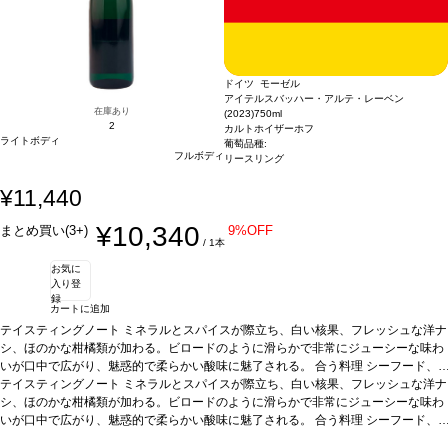
ドイツ モーゼル
アイテルスバッハー・アルテ・レーベン
在庫あり
(2023)
750ml
2
カルトホイザーホフ
ライトボディ
葡萄品種:
フルボディ
リースリング
¥11,440
¥10,340
まとめ買い(3+)
9%OFF
/ 1本
お気に
入り登
録
カートに追加
テイスティングノート
ミネラルとスパイスが際立ち、白い核果、フレッシュな洋ナ
シ、ほのかな柑橘類が加わる。ビロードのように滑らかで非常にジューシーな味わ
いが口中で広がり、魅惑的で柔らかい酸味に魅了される。
合う料理
シーフード、
ローストチキンなどと好相性。
テイスティングノート
ミネラルとスパイスが際立ち、白い核果、フレッシュな洋ナ
葡萄品種
リースリング
シ、ほのかな柑橘類が加わる。ビロードのように滑らかで非常にジューシーな味わ
いが口中で広がり、魅惑的で柔らかい酸味に魅了される。
合う料理
シーフード、
ローストチキンなどと好相性。
葡萄品種
リースリング