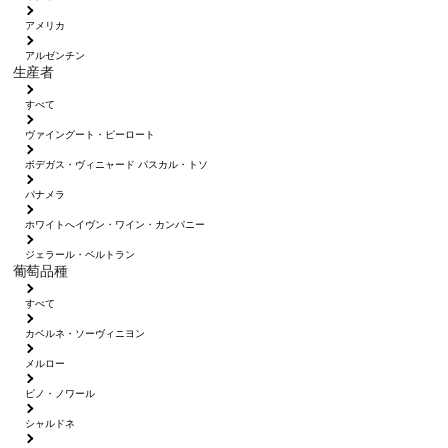
アメリカ
アルゼンチン
生産者
すべて
ヴァイングート・ピーロート
ボデガス・ヴィニャード パスカル・トソ
パナメラ
ホワイトへイヴン・ワイン・カンパニー
ジェラール・ベルトラン
葡萄品種
すべて
カベルネ・ソーヴィニヨン
メルロー
ピノ・ノワール
シャルドネ