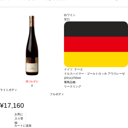
ーツドロップやレモンバームを示し、ドライアプリコットやミラベルの芳香が続
く。フルーティーで、ジューシーなフルボディで、飲みやすい。
合う料理
サラ
ダ、チーズ、鶏肉やアジア料理などと好相性
葡萄品種
リースリング
白ワイン
甘口
ドイツ ナーエ
ドルスハイマー・ゴールトロッホ アウスレーゼ
(2011)
750ml
残りわずか
葡萄品種:
4
リースリング
ライトボディ
フルボディ
¥17,160
お気に
入り登
録
カートに追加