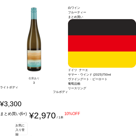
ください。 もし最短日を選択された場合は、指定日翌日の配送となります。ご了承
下部のお名入れ内容」の3つをご入力ください。無地熨斗の場合は、結びをご指定
ください。 ・下記ワインが1本含まれています。
のうえ「無地熨斗」とご記載ください。 ※熨斗をご希望の場合、作成作業のため最
柑橘系のフレーバーが広がる、す
白ワイン
っきりとしたテイスト。
短日出荷はお承り致しかねます。 必ず最短日から+1日後より配送指定日をご選択
メナージュ・ア・トロワ サブライム ソーヴィニヨン・ブ
フルーティー
まとめ買い
ラン (2024)
ください。 もし最短日を選択された場合は、指定日翌日の配送となります。ご了承
受賞歴
テイスティング・パネル 90ポイント！
テイスティングノート
鮮やかに輝く色調。太陽の輝きをピュアに放ち、クラシックなソーヴィニヨン・ブ
ください。 ・下記ワインが1本含まれています。
柑橘系のフレーバーが広がる、す
ランを爽やかに表現し、白桃とピリッとしたグレープフルーツの繊細な芳香を伴
っきりとしたテイスト。
メナージュ・ア・トロワ サブライム ソーヴィニヨン・ブ
う。口に含むと、ジューシーな青リンゴがエキゾチックなコブミカン、レモングラ
ラン (2024)
受賞歴
テイスティング・パネル 90ポイント！
テイスティングノート
ス、パッションフルーツの風味と混ざり合い、心地よくすっきりとして爽やかな酸
鮮やかに輝く色調。太陽の輝きをピュアに放ち、クラシックなソーヴィニヨン・ブ
味を含む後味へと誘われる。
ランを爽やかに表現し、白桃とピリッとしたグレープフルーツの繊細な芳香を伴
葡萄品種
ソーヴィニヨン・ブラン 87%、リースリン
グ 7%、シュナン・ブラン 6%
う。口に含むと、ジューシーな青リンゴがエキゾチックなコブミカン、レモングラ
認証
カリフォルニア・グリーン・メダル-サスティナ
ブル・ワイングローイング、ビジネス・リーダーシップ・アワード、カリフォルニ
ス、パッションフルーツの風味と混ざり合い、心地よくすっきりとして爽やかな酸
ア・サスティナブル・ワイナリー認証
味を含む後味へと誘われる。
葡萄品種
ソーヴィニヨン・ブラン 87%、リースリン
グ 7%、シュナン・ブラン 6%
認証
カリフォルニア・グリーン・メダル-サスティナ
ドイツ ナーエ
ブル・ワイングローイング、ビジネス・リーダーシップ・アワード、カリフォルニ
サマー・ウインド (2025)
750ml
ア・サスティナブル・ワイナリー認証
在庫あり
ヴァイングート・ピーロート
3
葡萄品種:
ライトボディ
リースリング
フルボディ
¥3,300
¥2,970
まとめ買い(6+)
10%OFF
/ 1本
お気に
入り登
録