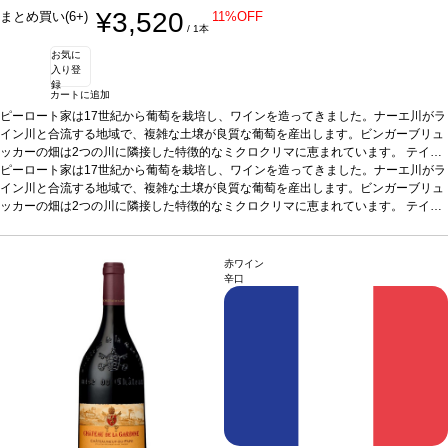
¥3,520
まとめ買い(6+)
11%OFF
/ 1本
お気に
入り登
録
カートに追加
ピーロート家は17世紀から葡萄を栽培し、ワインを造ってきました。ナーエ川がラ
イン川と合流する地域で、複雑な土壌が良質な葡萄を産出します。ビンガーブリュ
ッカーの畑は2つの川に隣接した特徴的なミクロクリマに恵まれています。
テイス
ティングノート
ピーロート家は17世紀から葡萄を栽培し、ワインを造ってきました。ナーエ川がラ
ノーズはジャスミン、マンゴー、桃を示し、青リンゴやほのかなラ
イムピールが続く。素晴らしくフルーティーで、心地よく調和の取れた、飲みやす
イン川と合流する地域で、複雑な土壌が良質な葡萄を産出します。ビンガーブリュ
い一本。
ッカーの畑は2つの川に隣接した特徴的なミクロクリマに恵まれています。
合う料理
スパイスの効いた料理、タイ・カレー、ロックフォールチーズ
テイス
などと好相性。
ティングノート
葡萄品種
ノーズはジャスミン、マンゴー、桃を示し、青リンゴやほのかなラ
リースリング
*本ヴィンテージが在庫切れの場合、在庫が
あり価格が同様の場合は自動的に次のヴィンテージに変更されます、ご了承くださ
イムピールが続く。素晴らしくフルーティーで、心地よく調和の取れた、飲みやす
い。
い一本。
合う料理
スパイスの効いた料理、タイ・カレー、ロックフォールチーズ
赤ワイン
などと好相性。
葡萄品種
リースリング
*本ヴィンテージが在庫切れの場合、在庫が
辛口
あり価格が同様の場合は自動的に次のヴィンテージに変更されます、ご了承くださ
い。