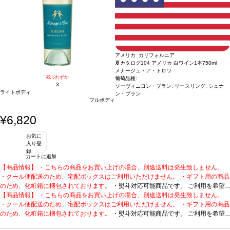
アメリカ カリフォルニア
夏カタログ104 アメリカ 白ワイン1本
750ml
メナージュ・ア・トロワ
残りわずか
葡萄品種:
3
ソーヴィニヨン・ブラン, リースリング, シュナ
ライトボディ
ン・ブラン
フルボディ
¥6,820
お気に
入り登
録
カートに追加
【商品情報】 ・こちらの商品をお買い上げの場合、別途送料は発生致しません。
・クール便配送のため、宅配ボックスはご利用いただけません。 ・ギフト用の商品
のため、化粧箱に梱包されております。
・熨斗対応可能商品です。 ご利用を希望
される場合、ご注文時コメント欄に熨斗をご希望の旨と「結び・上部表書き内容・
【商品情報】 ・こちらの商品をお買い上げの場合、別途送料は発生致しません。
下部のお名入れ内容」の3つをご入力ください。無地熨斗の場合は、結びをご指定
・クール便配送のため、宅配ボックスはご利用いただけません。 ・ギフト用の商品
のうえ「無地熨斗」とご記載ください。 ※熨斗をご希望の場合、作成作業のため最
のため、化粧箱に梱包されております。
・熨斗対応可能商品です。 ご利用を希望
短日出荷はお承り致しかねます。 必ず最短日から+1日後より配送指定日をご選択
される場合、ご注文時コメント欄に熨斗をご希望の旨と「結び・上部表書き内容・