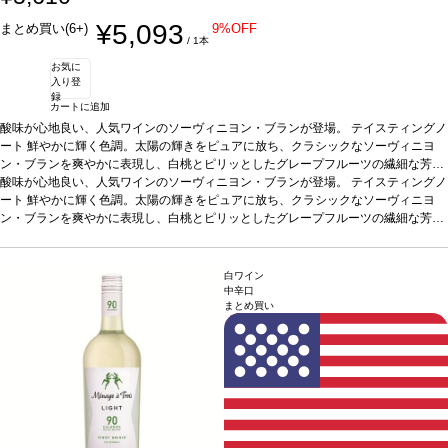
¥5,093
まとめ買い(6+)
9%OFF
/ 1本
お気に
入り登
録
カートに追加
酸味が心地良い、人気ワインのソーヴィニヨン・ブランが登場。
テイスティングノ
ート
鮮やかに輝く色調。太陽の輝きをピュアに放ち、クラシックなソーヴィニヨ
ン・ブランを爽やかに表現し、白桃とピリッとしたグレープフルーツの繊細な芳香
を伴う。口に含むと、ジューシーな青リンゴがエキゾチックなコブミカン、レモン
酸味が心地良い、人気ワインのソーヴィニヨン・ブランが登場。
テイスティングノ
グラス、パッションフルーツの風味と混ざり合い、心地よくすっきりとして爽やか
ート
鮮やかに輝く色調。太陽の輝きをピュアに放ち、クラシックなソーヴィニヨ
な酸味を含む後味へと誘われる。
ン・ブランを爽やかに表現し、白桃とピリッとしたグレープフルーツの繊細な芳香
葡萄品種
ソーヴィニヨン・ブラン 87%、リース
リング 7%、シュナン・ブラン 6%
を伴う。口に含むと、ジューシーな青リンゴがエキゾチックなコブミカン、レモン
認証
カリフォルニア・グリーン・メダル-サステ
ィナブル・ワイングローイング、ビジネス・リーダーシップ・アワード、カリフォ
グラス、パッションフルーツの風味と混ざり合い、心地よくすっきりとして爽やか
ルニア・サスティナブル・ワイナリー認証
な酸味を含む後味へと誘われる。
葡萄品種
*本ヴィンテージが在庫切れの場合、在
ソーヴィニヨン・ブラン 87%、リース
白ワイン
庫があり価格が同様の場合は自動的に次のヴィンテージに変更されます、ご了承く
リング 7%、シュナン・ブラン 6%
認証
カリフォルニア・グリーン・メダル-サステ
中辛口
まとめ買い
ださい。
ィナブル・ワイングローイング、ビジネス・リーダーシップ・アワード、カリフォ
ルニア・サスティナブル・ワイナリー認証
*本ヴィンテージが在庫切れの場合、在
庫があり価格が同様の場合は自動的に次のヴィンテージに変更されます、ご了承く
ださい。