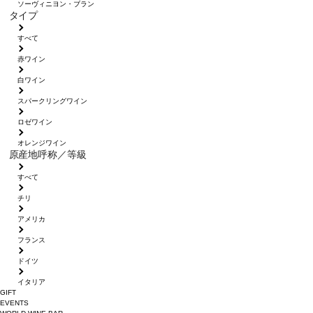
ソーヴィニヨン・ブラン
タイプ
すべて
赤ワイン
白ワイン
スパークリングワイン
ロゼワイン
オレンジワイン
原産地呼称／等級
すべて
チリ
アメリカ
フランス
ドイツ
イタリア
GIFT
EVENTS