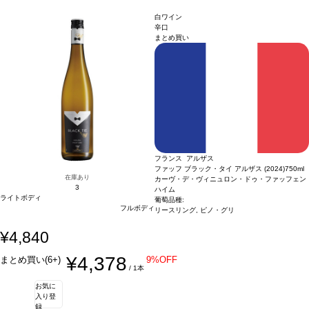
自動的に次のヴィンテージに変更されます、ご了承ください。
白ワイン
辛口
まとめ買い
フランス アルザス
ファッフ ブラック・タイ アルザス (2024)
750ml
在庫あり
カーヴ・デ・ヴィニュロン・ドゥ・ファッフェン
3
ハイム
ライトボディ
葡萄品種:
フルボディ
リースリング, ピノ・グリ
¥4,840
¥4,378
まとめ買い(6+)
9%OFF
/ 1本
お気に
入り登
録