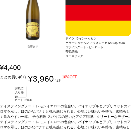
ドイツ ラインヘッセン
ケラーショッペン アウスレーゼ (2023)
750ml
在庫あり
ヴァイングート・ピーロート
葡萄品種:
リースリング
¥4,400
¥3,960
まとめ買い(6+)
10%OFF
/ 1本
お気に
入り登
録
カートに追加
テイスティングノート
レモンイエローの色合い。パイナップルとアプリコットのア
ロマを示し、ほのかなバナナと桃も感じられる。心地よい味わいを持ち、素晴らし
く飲みやすい一本。
合う料理
スパイスの効いたアジア料理、クリーミーなデザー
トなどと好相性。
テイスティングノート
葡萄品種
レモンイエローの色合い。パイナップルとアプリコットのア
リースリング
*本ヴィンテージが在庫切れの場合、在庫
があり価格が同様の場合は自動的に次のヴィンテージに変更されますのでご了承く
ロマを示し、ほのかなバナナと桃も感じられる。心地よい味わいを持ち、素晴らし