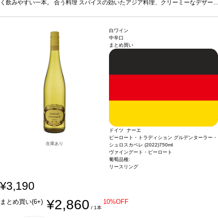
ださい。
く飲みやすい一本。
合う料理
スパイスの効いたアジア料理、クリーミーなデザー
トなどと好相性。
葡萄品種
リースリング
*本ヴィンテージが在庫切れの場合、在庫
があり価格が同様の場合は自動的に次のヴィンテージに変更されますのでご了承く
ださい。
白ワイン
中辛口
まとめ買い
ドイツ ナーエ
ピーロート・トラディション グルデンターラー・
在庫あり
シュロスカペレ (2022)
750ml
ヴァイングート・ピーロート
葡萄品種:
リースリング
¥3,190
¥2,860
まとめ買い(6+)
10%OFF
/ 1本