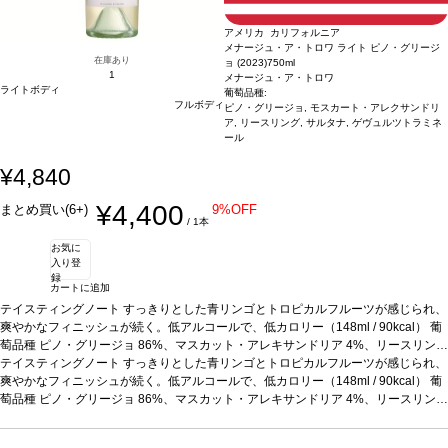
アメリカ カリフォルニア
メナージュ・ア・トロワ ライト ピノ・グリージ
在庫あり
ョ (2023)
750ml
1
メナージュ・ア・トロワ
ライトボディ
葡萄品種:
フルボディ
ピノ・グリージョ, モスカート・アレクサンドリ
ア, リースリング, サルタナ, ゲヴュルツトラミネ
ール
¥4,840
¥4,400
まとめ買い(6+)
9%OFF
/ 1本
お気に
入り登
録
カートに追加
テイスティングノート
すっきりとした青リンゴとトロピカルフルーツが感じられ、
爽やかなフィニッシュが続く。低アルコールで、低カロリー（148ml / 90kcal）
葡
萄品種
ピノ・グリージョ 86%、マスカット・アレキサンドリア 4%、リースリング
2%、サルタナ 2%、ゲヴュルツトラミネール 2%、その他 4%
テイスティングノート
すっきりとした青リンゴとトロピカルフルーツが感じられ、
サスティナブル認証
カリフォルニア・グリーン・メダル-サスティナブル・ワイングローイング、ビジネ
爽やかなフィニッシュが続く。低アルコールで、低カロリー（148ml / 90kcal）
葡
ス・リーダーシップ・アワード、カリフォルニア・サスティナブル・ワイナリー認
萄品種
ピノ・グリージョ 86%、マスカット・アレキサンドリア 4%、リースリング
証
2%、サルタナ 2%、ゲヴュルツトラミネール 2%、その他 4%
*本ヴィンテージが在庫切れの場合、在庫があり価格が同様の場合は自動的に次
サスティナブル認証
のヴィンテージに変更されます、ご了承ください。
カリフォルニア・グリーン・メダル-サスティナブル・ワイングローイング、ビジネ