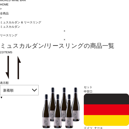
WORLD WINE BAR
HOME
>
全商品
>
ミュスカルダン
&
リースリング
ミュスカルダン
×
リースリング
×
ミュスカルダン/リースリングの商品一覧
22
ITEMS
表示順
セット
新着順
中甘口
▼
ドイツ ナーエ