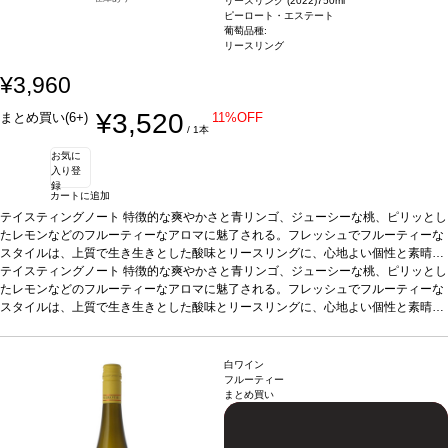
リースリング (2022)
750ml
ピーロート・エステート
葡萄品種:
リースリング
¥3,960
¥3,520
まとめ買い(6+)
11%OFF
/ 1本
お気に
入り登
録
カートに追加
テイスティングノート
特徴的な爽やかさと青リンゴ、ジューシーな桃、ピリッとし
たレモンなどのフルーティーなアロマに魅了される。フレッシュでフルーティーな
スタイルは、上質で生き生きとした酸味とリースリングに、心地よい個性と素晴ら
しい飲み心地を与えている。
テイスティングノート
特徴的な爽やかさと青リンゴ、ジューシーな桃、ピリッとし
合う料理
アーリオ・オーリオ・エ・ペペロンチーノ
葡萄品種
たレモンなどのフルーティーなアロマに魅了される。フレッシュでフルーティーな
リースリング
*本ヴィンテージが在庫切れの場合、在庫があり価格が同様
の場合は自動的に次のヴィンテージに変更されます、ご了承ください。
スタイルは、上質で生き生きとした酸味とリースリングに、心地よい個性と素晴ら
しい飲み心地を与えている。
合う料理
アーリオ・オーリオ・エ・ペペロンチーノ
葡萄品種
リースリング
*本ヴィンテージが在庫切れの場合、在庫があり価格が同様
の場合は自動的に次のヴィンテージに変更されます、ご了承ください。
白ワイン
フルーティー
まとめ買い