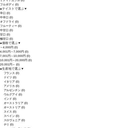
ミディアムフル
(0)
フルボディ
(0)
●
テイストで選ぶ
▼
辛口
(0)
中辛口
(0)
オフドライ
(0)
フルーティー
(0)
中甘口
(0)
甘口
(0)
極甘口
(0)
●
価格で選ぶ
▼
～4,000円
(0)
4,001円～7,000円
(0)
7,001円～10,000円
(0)
10,001円～20,000円
(0)
20,001円～
(0)
●
生産地で選ぶ
▼
フランス
(0)
ドイツ
(0)
イタリア
(0)
アメリカ
(0)
アルゼンチン
(0)
ウルグアイ
(0)
インド
(0)
オーストラリア
(0)
オーストリア
(0)
スイス
(0)
スペイン
(0)
スロヴェニア
(0)
チリ
(0)