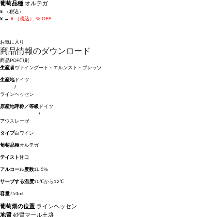
葡萄品種
オルテガ
¥
（税込）
¥
→
¥
（税込）
% OFF
お気に入り
商品情報のダウンロード
商品PDF印刷
生産者
ヴァイングート・エルンスト・ブレッツ
生産地
ドイツ
/
ラインヘッセン
原産地呼称／等級
ドイツ
/
アウスレーゼ
タイプ
白ワイン
葡萄品種
オルテガ
テイスト
甘口
アルコール度数
11.5%
サーブする温度
10℃から12℃
容量
750ml
葡萄畑の位置
ラインヘッセン
地質
砂質マール土壌