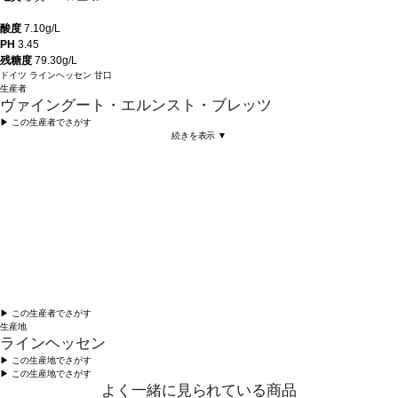
酸度
7.10g/L
PH
3.45
残糖度
79.30g/L
ドイツ
ラインヘッセン
甘口
生産者
ヴァイングート・エルンスト・ブレッツ
▶︎ この生産者でさがす
続きを表示 ▼
▶︎ この生産者でさがす
生産地
ラインヘッセン
▶︎ この生産地でさがす
▶︎ この生産地でさがす
よく一緒に見られている商品