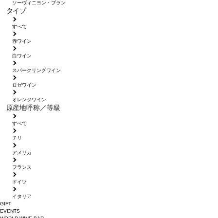
ソーヴィニヨン・ブラン
タイプ
すべて
赤ワイン
白ワイン
スパークリングワイン
ロゼワイン
オレンジワイン
原産地呼称／等級
すべて
チリ
アメリカ
フランス
ドイツ
イタリア
GIFT
EVENTS