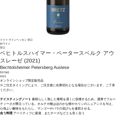
ドイツ
ラインヘッセン
甘口
白ワイン
甘口
ベヒトルスハイマー・ペータースベルク アウ
スレーゼ (2021)
Bechtolsheimer Petersberg Auslese
557082
2021
オンラインショップ限定販売品
※ご注文タイミングにより、ご注文後に在庫切れとなる場合がございます。ご了承
ください。
テイスティングノート
素晴らしく熟した葡萄を遅くに収穫するため、濃厚でフルー
ティーさが際立っている。オルテガ種はほのかな桃やカリンのニュアンスを与え、
心地よい酸味をもたらし、マンゴーやバラの花びらを連想させる。
合う料理
アペリティフに最適、またチーズなどとも良く合う