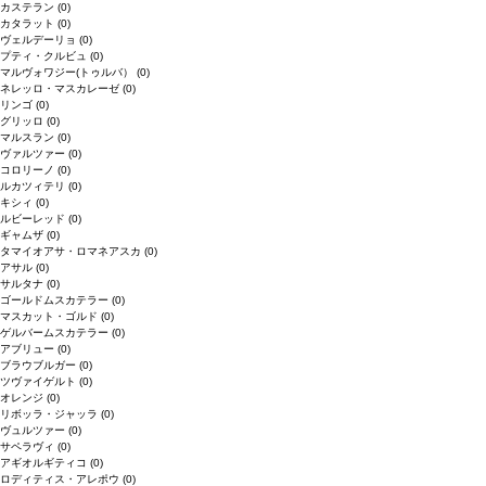
カステラン
(0)
カタラット
(0)
ヴェルデーリョ
(0)
プティ・クルビュ
(0)
マルヴォワジー(トゥルバ）
(0)
ネレッロ・マスカレーゼ
(0)
リンゴ
(0)
グリッロ
(0)
マルスラン
(0)
ヴァルツァー
(0)
コロリーノ
(0)
ルカツィテリ
(0)
キシィ
(0)
ルビーレッド
(0)
ギャムザ
(0)
タマイオアサ・ロマネアスカ
(0)
アサル
(0)
サルタナ
(0)
ゴールドムスカテラー
(0)
マスカット・ゴルド
(0)
ゲルバームスカテラー
(0)
アブリュー
(0)
ブラウブルガー
(0)
ツヴァイゲルト
(0)
オレンジ
(0)
リボッラ・ジャッラ
(0)
ヴュルツァー
(0)
サペラヴィ
(0)
アギオルギティコ
(0)
ロディティス・アレポウ
(0)