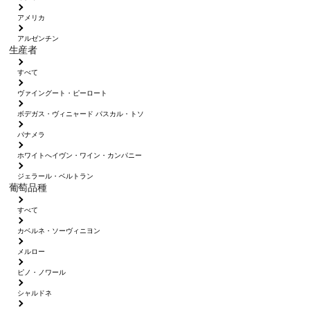
アメリカ
アルゼンチン
生産者
すべて
ヴァイングート・ピーロート
ボデガス・ヴィニャード パスカル・トソ
パナメラ
ホワイトへイヴン・ワイン・カンパニー
ジェラール・ベルトラン
葡萄品種
すべて
カベルネ・ソーヴィニヨン
メルロー
ピノ・ノワール
シャルドネ