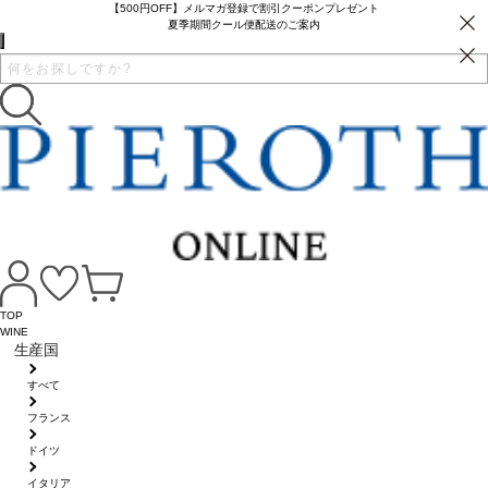
【500円OFF】メルマガ登録で割引クーポンプレゼント
夏季期間クール便配送のご案内
TOP
WINE
生産国
すべて
フランス
ドイツ
イタリア