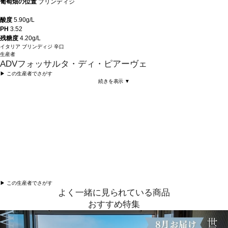
葡萄畑の位置
ブリンディジ
酸度
5.90g/L
PH
3.52
残糖度
4.20g/L
イタリア
ブリンディジ
辛口
生産者
ADVフォッサルタ・ディ・ピアーヴェ
▶︎ この生産者でさがす
続きを表示 ▼
▶︎ この生産者でさがす
よく一緒に見られている商品
おすすめ特集