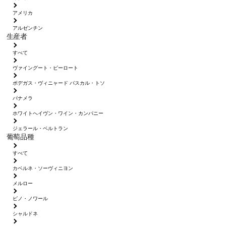
アメリカ
アルゼンチン
生産者
すべて
ヴァイングート・ピーロート
ボデガス・ヴィニャード パスカル・トソ
パナメラ
ホワイトへイヴン・ワイン・カンパニー
ジェラール・ベルトラン
葡萄品種
すべて
カベルネ・ソーヴィニヨン
メルロー
ピノ・ノワール
シャルドネ