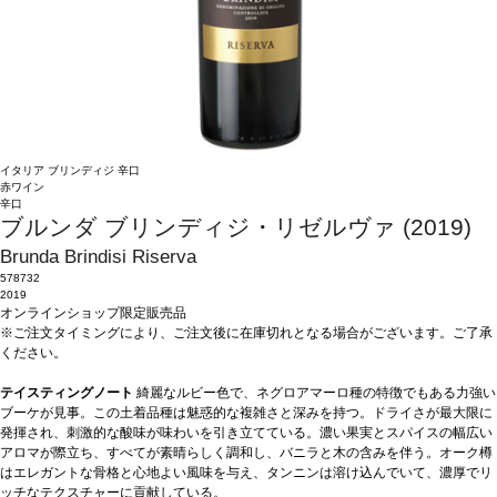
イタリア
ブリンディジ
辛口
赤ワイン
辛口
ブルンダ ブリンディジ・リゼルヴァ (2019)
Brunda Brindisi Riserva
578732
2019
オンラインショップ限定販売品
※ご注文タイミングにより、ご注文後に在庫切れとなる場合がございます。ご了承
ください。
テイスティングノート
綺麗なルビー色で、ネグロアマーロ種の特徴でもある力強い
ブーケが見事。この土着品種は魅惑的な複雑さと深みを持つ。ドライさが最大限に
発揮され、刺激的な酸味が味わいを引き立てている。濃い果実とスパイスの幅広い
アロマが際立ち、すべてが素晴らしく調和し、バニラと木の含みを伴う。オーク樽
はエレガントな骨格と心地よい風味を与え、タンニンは溶け込んでいて、濃厚でリ
ッチなテクスチャーに貢献している。