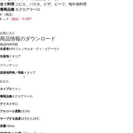
合う料理
ジビエ、パスタ、ピザ、ビーフ、地中海料理
葡萄品種
ネグロアマーロ
¥
（税込）
¥
→
¥
（税込）
% OFF
お気に入り
商品情報のダウンロード
商品PDF印刷
生産者
ADVフォッサルタ・ディ・ピアーヴェ
生産地
イタリア
/
ブリンディジ
原産地呼称／等級
イタリア
/
D.O.C.
タイプ
赤ワイン
葡萄品種
ネグロアマーロ
テイスト
辛口
アルコール度数
13.5%
サーブする温度
14℃から16℃
容量
750ml