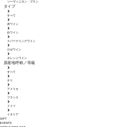
ソーヴィニヨン・ブラン
タイプ
すべて
赤ワイン
白ワイン
スパークリングワイン
ロゼワイン
オレンジワイン
原産地呼称／等級
すべて
チリ
アメリカ
フランス
ドイツ
イタリア
GIFT
EVENTS