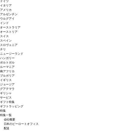
ドイツ
イタリア
アメリカ
アルゼンチン
ウルグアイ
インド
オーストラリア
オーストリア
スイス
スペイン
スロヴェニア
チリ
ニュージーランド
ハンガリー
ポルトガル
ルーマニア
南アフリカ
ブルガリア
イギリス
ジョージア
グアテマラ
ギリシャ
サービス
ギフト特集
ギフトラッピング
特集
特集一覧
会社概要
日本のピーロートオフィス
配送