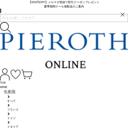
【500円OFF】メルマガ登録で割引クーポンプレゼント
夏季期間クール便配送のご案内
TOP
WINE
生産国
すべて
フランス
ドイツ
イタリア