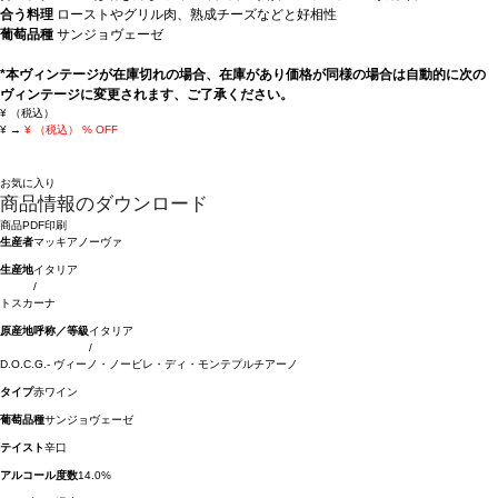
合う料理
ローストやグリル肉、熟成チーズなどと好相性
葡萄品種
サンジョヴェーゼ
*本ヴィンテージが在庫切れの場合、在庫があり価格が同様の場合は自動的に次の
ヴィンテージに変更されます、ご了承ください。
¥
（税込）
¥
→
¥
（税込）
% OFF
お気に入り
商品情報のダウンロード
商品PDF印刷
生産者
マッキアノーヴァ
生産地
イタリア
/
トスカーナ
原産地呼称／等級
イタリア
/
D.O.C.G.- ヴィーノ・ノービレ・ディ・モンテプルチアーノ
タイプ
赤ワイン
葡萄品種
サンジョヴェーゼ
テイスト
辛口
アルコール度数
14.0%