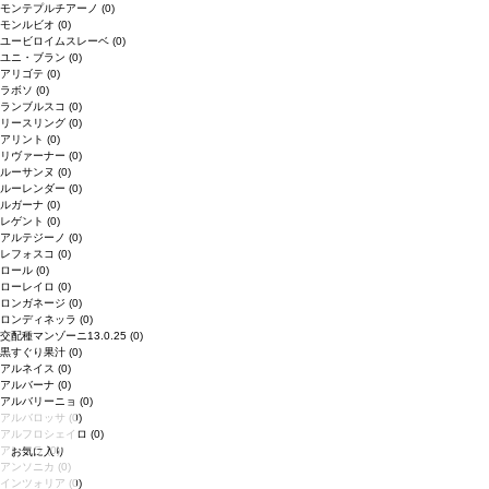
モンテプルチアーノ
(0)
モンルビオ
(0)
ユービロイムスレーベ
(0)
ユニ・ブラン
(0)
アリゴテ
(0)
ラボソ
(0)
ランブルスコ
(0)
リースリング
(0)
アリント
(0)
リヴァーナー
(0)
ルーサンヌ
(0)
ルーレンダー
(0)
ルガーナ
(0)
レゲント
(0)
アルテジーノ
(0)
レフォスコ
(0)
ロール
(0)
ローレイロ
(0)
ロンガネージ
(0)
ロンディネッラ
(0)
交配種マンゾーニ13.0.25
(0)
黒すぐり果汁
(0)
アルネイス
(0)
アルバーナ
(0)
アルバリーニョ
(0)
アルバロッサ
(0)
アルフロシェイロ
(0)
アレッラ
(0)
お気に入り
アンソニカ
(0)
インツォリア
(0)