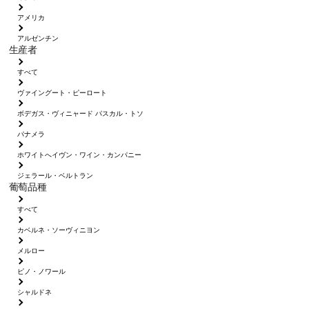
アメリカ
アルゼンチン
生産者
すべて
ヴァイングート・ピーロート
ボデガス・ヴィニャード パスカル・トソ
パナメラ
ホワイトへイヴン・ワイン・カンパニー
ジェラール・ベルトラン
葡萄品種
すべて
カベルネ・ソーヴィニヨン
メルロー
ピノ・ノワール
シャルドネ