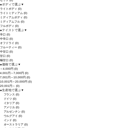
セット
(0)
●
ボディで選ぶ
▼
ライトボディ
(0)
ライトミディアム
(0)
ミディアムボディ
(0)
ミディアムフル
(0)
フルボディ
(0)
●
テイストで選ぶ
▼
辛口
(0)
中辛口
(0)
オフドライ
(0)
フルーティー
(0)
中甘口
(0)
甘口
(0)
極甘口
(0)
●
価格で選ぶ
▼
～4,000円
(0)
4,001円～7,000円
(0)
7,001円～10,000円
(0)
10,001円～20,000円
(0)
20,001円～
(0)
●
生産地で選ぶ
▼
フランス
(0)
ドイツ
(0)
イタリア
(0)
アメリカ
(0)
アルゼンチン
(0)
ウルグアイ
(0)
インド
(0)
オーストラリア
(0)