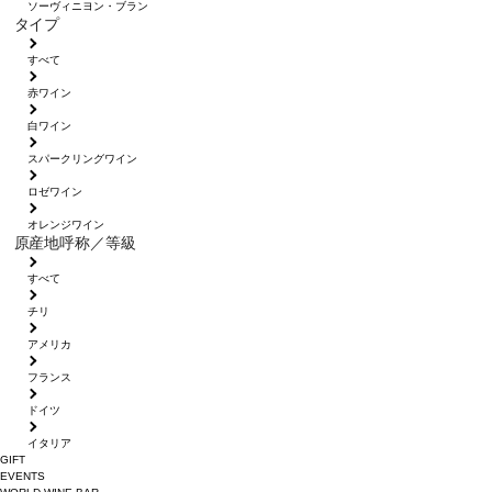
ソーヴィニヨン・ブラン
タイプ
すべて
赤ワイン
白ワイン
スパークリングワイン
ロゼワイン
オレンジワイン
原産地呼称／等級
すべて
チリ
アメリカ
フランス
ドイツ
イタリア
GIFT
EVENTS