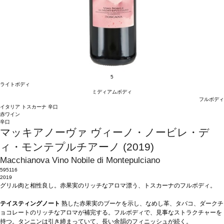
5
ライトボディ
ミディアムボディ
フルボディ
イタリア
トスカーナ
辛口
赤ワイン
辛口
マッキアノーヴァ ヴィーノ・ノービレ・デ
ィ・モンテプルチアーノ (2019)
Macchianova Vino Nobile di Montepulciano
595116
2019
グリル肉と相性良し。赤果実のリッチなアロマ漂う、トスカーナのフルボディ。
テイスティングノート
熟した赤果実のブーケを示し、なめし革、タバコ、ダークチ
ョコレートのリッチなアロマが補完する。フルボディで、見事なストラクチャーを
持つ。タンニンは引き締まっていて、長い余韻のフィニッシュが続く。