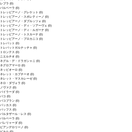
レブラ
(0)
バルベーラ
(0)
トレッビアーノ・グレケット
(0)
トレッビアーノ・スポレティーノ
(0)
トレッビアーノ・ダブルッツォ
(0)
トレッビアーノ・ディ・ソアーヴェ
(0)
トレッビアーノ・ディ・ルガーナ
(0)
トレッビアーノ・トスカーナ
(0)
トレッビアーノ・プロカニコ
(0)
トレパット
(0)
トレパットガルナッチャ
(0)
トロンテス
(0)
ニエルチオ
(0)
ネグル・デ・ドラガシャニ
(0)
ネグロアマーロ
(0)
ネッビオーロ
(0)
ネレット・カプチーオ
(0)
ネレット・マスカレーゼ
(0)
ネロ・ダヴォラ
(0)
ノヴァク
(0)
バイラーダ
(0)
バコ
(0)
バコブラン
(0)
バッカス
(0)
バッフス
(0)
バルタザール・レス
(0)
バルベーラ
(0)
パレリャーダ
(0)
ピアンデロリーノ
(0)
ビカル
(0)