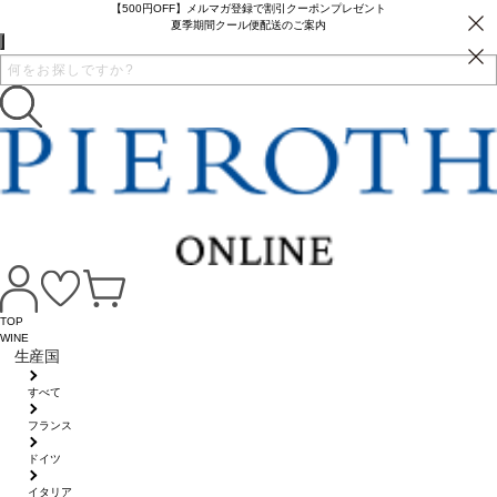
【500円OFF】メルマガ登録で割引クーポンプレゼント
夏季期間クール便配送のご案内
TOP
WINE
生産国
すべて
フランス
ドイツ
イタリア