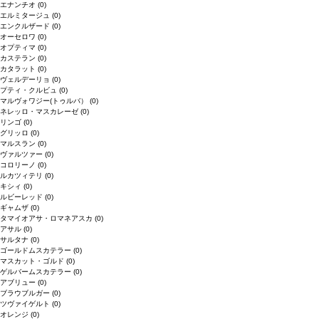
エナンチオ
(0)
エルミタージュ
(0)
エンクルザード
(0)
オーセロワ
(0)
オプティマ
(0)
カステラン
(0)
カタラット
(0)
ヴェルデーリョ
(0)
プティ・クルビュ
(0)
マルヴォワジー(トゥルバ）
(0)
ネレッロ・マスカレーゼ
(0)
リンゴ
(0)
グリッロ
(0)
マルスラン
(0)
ヴァルツァー
(0)
コロリーノ
(0)
ルカツィテリ
(0)
キシィ
(0)
ルビーレッド
(0)
ギャムザ
(0)
タマイオアサ・ロマネアスカ
(0)
アサル
(0)
サルタナ
(0)
ゴールドムスカテラー
(0)
マスカット・ゴルド
(0)
ゲルバームスカテラー
(0)
アブリュー
(0)
ブラウブルガー
(0)
ツヴァイゲルト
(0)
オレンジ
(0)