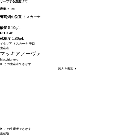
サーブする温度
17℃
容量
750ml
葡萄畑の位置
トスカーナ
酸度
5.10g/L
PH
3.48
残糖度
1.80g/L
イタリア
トスカーナ
辛口
生産者
マッキアノーヴァ
Macchianova
▶︎ この生産者でさがす
続きを表示 ▼
▶︎ この生産者でさがす
生産地