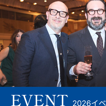
葡萄の栽培とワイン造り
チリのワイナリーは南北に細く広がる国土の中央部に集中。現在、ミラマンは国の
ほぼ中央に位置するサンティアゴ近郊にあるマイポ・ヴァレーのカペラナ・エステ
ート、首都から南に300kmほどにあるクリコ・ヴァレーのペテロア・エステートと
サン・ホルヘ・エステートと、3カ所の葡萄畑を所有しています。複数の場所に畑
を所有することで、それぞれの品種やテロワールの特徴を生かしたワインが造れる
のです。人気の品種の生産に加え、ミラマンは、マルベックとジンファンデルを栽
培するチリの数少ないワイナリーの一つです。ほとんどのワインは、家族経営の農
園で収穫された自社畑の葡萄を使用しているため、畑から瓶詰めまでの工程で入念
な品質管理を行うことができ、高品質で一貫したワインを生産しています。