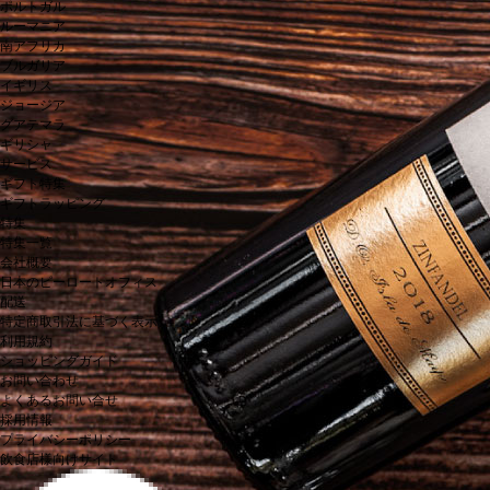
ポルトガル
ルーマニア
南アフリカ
ブルガリア
イギリス
ジョージア
グアテマラ
ギリシャ
サービス
ギフト特集
ギフトラッピング
特集
特集一覧
会社概要
日本のピーロートオフィス
配送
特定商取引法に基づく表示
利用規約
ショッピングガイド
お問い合わせ
よくあるお問い合せ
採用情報
プライバシーポリシー
飲食店様向けサイト