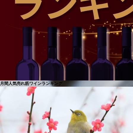
にワインづくりを拡大し、永続させたいという思いから、同地に新しいワイナリー
が設立され、ミラマンが誕生しました。100年前に建てられたワイナリーの壁を修
復、その中に新しい最先端のワイナリーを増築し、新しいステージが始まりまし
た。家族経営の伝統が新たな精神と結びつき、ニューワールド・ワインの特徴であ
る、はじけるフルーツのアロマや豊かな風味を表現するようになったのです。
月間人気売れ筋ワインランキング