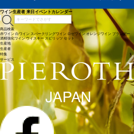
ワイン生産者 来日イベントカレンダー
商品検索
赤ワイン
白ワイン
スパークリングワイン
ロゼワイン
オレンジワイン
ブランデー
酒精強化ワイン
ウイスキー
スピリッツ
セット
生産地
生産者
特集
サービス