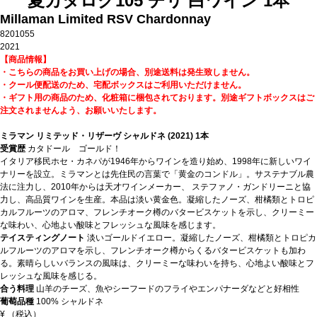
夏カタログ105 チリ 白ワイン 1本
Millaman Limited RSV Chardonnay
8201055
2021
【商品情報】
・こちらの商品をお買い上げの場合、別途送料は発生致しません。
・クール便配送のため、宅配ボックスはご利用いただけません。
・ギフト用の商品のため、化粧箱に梱包されております。別途ギフトボックスはご
注文されませんよう、お願いいたします。
ミラマン リミテッド・リザーヴ シャルドネ (2021) 1本
受賞歴
カタドール ゴールド！
イタリア移民ホセ・カネパが1946年からワインを造り始め、1998年に新しいワイ
ナリーを設立。ミラマンとは先住民の言葉で「黄金のコンドル」。サステナブル農
法に注力し、2010年からは天才ワインメーカー、 ステファノ・ガンドリーニと協
力し、高品質ワインを生産。本品は淡い黄金色。凝縮したノーズ、柑橘類とトロピ
カルフルーツのアロマ、フレンチオーク樽のバタービスケットを示し、クリーミー
な味わい、心地よい酸味とフレッシュな風味を感じます。
テイスティングノート
淡いゴールドイエロー。凝縮したノーズ、柑橘類とトロピカ
ルフルーツのアロマを示し、フレンチオーク樽からくるバタービスケットも加わ
る。素晴らしいバランスの風味は、クリーミーな味わいを持ち、心地よい酸味とフ
レッシュな風味を感じる。
合う料理
山羊のチーズ、魚やシーフードのフライやエンパナーダなどと好相性
葡萄品種
100% シャルドネ
¥
（税込）