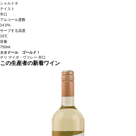
シャルドネ
テイスト
辛口
アルコール度数
14.0%
サーブする温度
10℃
容量
750ml
カタドール ゴールド！
チリ
マイポ・ヴァレー
辛口
この生産者の新着ワイン