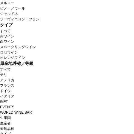
メルロー
ピノ・ノワール
シャルドネ
ソーヴィニヨン・ブラン
タイプ
すべて
赤ワイン
白ワイン
スパークリングワイン
ロゼワイン
オレンジワイン
原産地呼称／等級
すべて
チリ
アメリカ
フランス
ドイツ
イタリア
GIFT
EVENTS
WORLD WINE BAR
生産国
生産者
葡萄品種