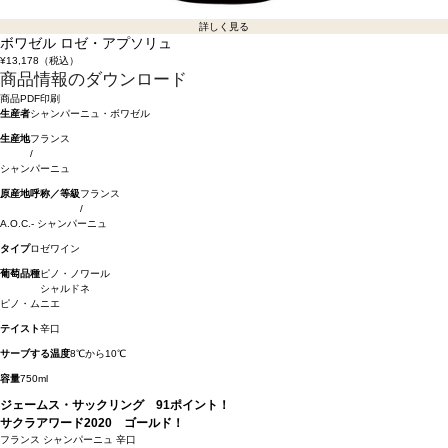
詳しく見る
ボワゼル ロゼ・アプソリュ
¥13,178
（税込）
商品情報のダウンロード
商品PDF印刷
生産者
シャンパーニュ・ボワゼル
生産地
フランス
/
シャンパーニュ
原産地呼称／等級
フランス
/
A.O.C.- シャンパーニュ
タイプ
ロゼワイン
葡萄品種
ピノ・ノワール
シャルドネ
ピノ・ムニエ
テイスト
辛口
サーブする温度
8℃から10℃
容量
750ml
ジェームス・サックリング 91ポイント！
サクラアワード2020 ゴールド！
フランス
シャンパーニュ
辛口