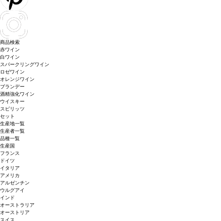
商品検索
赤ワイン
白ワイン
スパークリングワイン
ロゼワイン
オレンジワイン
ブランデー
酒精強化ワイン
ウイスキー
スピリッツ
セット
生産地一覧
生産者一覧
品種一覧
生産国
フランス
ドイツ
イタリア
アメリカ
アルゼンチン
ウルグアイ
インド
オーストラリア
オーストリア
スイス