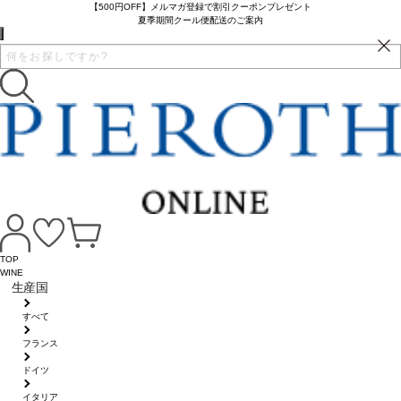
【500円OFF】メルマガ登録で割引クーポンプレゼント
夏季期間クール便配送のご案内
TOP
WINE
生産国
すべて
フランス
ドイツ
イタリア