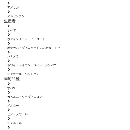
アメリカ
アルゼンチン
生産者
すべて
ヴァイングート・ピーロート
ボデガス・ヴィニャード パスカル・トソ
パナメラ
ホワイトへイヴン・ワイン・カンパニー
ジェラール・ベルトラン
葡萄品種
すべて
カベルネ・ソーヴィニヨン
メルロー
ピノ・ノワール
シャルドネ