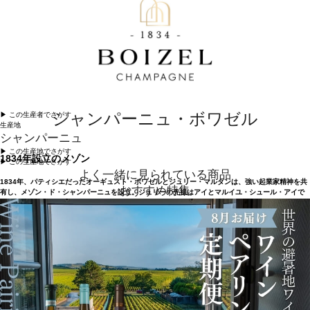
シャンパーニュ・ボワゼル
▶︎ この生産者でさがす
生産地
シャンパーニュ
▶︎ この生産地でさがす
1834年設立のメゾン
▶︎ この生産地でさがす
よく一緒に見られている商品
1834年、パティシエだったオーギュスト・ボワゼルとジュリー・マルタンは、強い起業家精神を共
おすすめ特集
有し、メゾン・ド・シャンパーニュを設立。ジュリーの先祖はアイとマルイユ・シュール・アイで
ワインを醸造していました。二人はエペルネを事業の拠点に選び、メゾンを「ボワゼル・マルタ
ン」と命名。1865年 、息子のエドゥアールが初めてのブリュットを手がけ、グラン・ミレジムを造
りました。そのうちの何本かは現在も、カーヴの奥深く「宝物」と名づけられた蔵に眠っていま
す。1920年、ジュールが父の後を継ぎ、海外取引を拡大。戦後、ルネが会社を継ぎ、試練の時代を
迎えます。1972年 、悲しいことにルネと息子のエリックが亡くなり、妻エリカは敢然と会社を継ぎ
ました。娘エヴリーヌと娘婿クリストフも経営に加わり、1984年、エヴリーヌが社長となりまし
た。