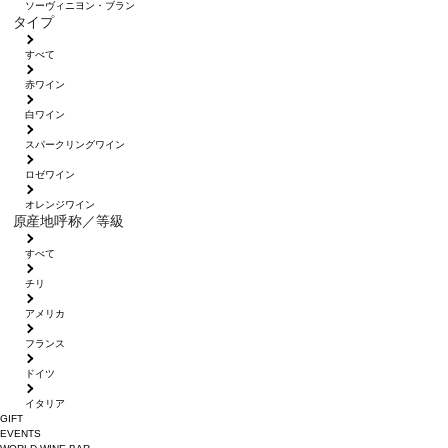
ソーヴィニヨン・ブラン
タイプ
すべて
赤ワイン
白ワイン
スパークリングワイン
ロゼワイン
オレンジワイン
原産地呼称／等級
すべて
チリ
アメリカ
フランス
ドイツ
イタリア
GIFT
EVENTS