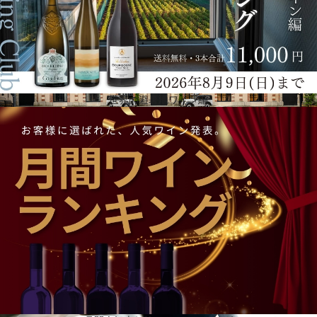
世界の避暑地ワイン編
ボワゼルで流れる時間
シャルドネ、ピノ・ノワール、ピノ・ムニエを約50の村から購入、大部分はグラン･クリュとプルミ
エ･クリュです。発酵は温度管理（18度）のもとで行い、天然のアロマを保ちます。ボワゼルではそ
の後マロラクティック発酵も行い、よりまろやかにします。春、ワインは一定の割合の酵母と蔗糖
を混ぜたリキュール･ドゥ･ティラージュを添加し瓶詰めされます。瓶詰め後直ちに、年間を通じて
10度に保ったセラーに瓶を移し、二次発酵に約6週間かけます。ゆっくり時間をかけて繊細な泡と素
晴らしい法律では15カ月ですが、ボワゼルでは伝統的な会社にふさわしく、最低3年は寝かせます。
ヴィンテージシャンパーニュになるともっと時間をかけ、5年から7年たってからようやくアロマが
花開きます。その後長期にわたる熟成期間があります。