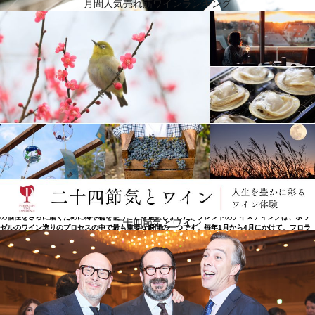
月間人気売れ筋ワインランキング
新しい時代へ
2019年、フロランとリオネル・ロック＝ボワゼルがメゾンを受け継ぎ、ボワゼルの発展とワインの
製造に新たな活力をもたらしています。温度管理されたステンレスタンクでの醸造に加え、ワイン
の個性をさらに磨くために樽や桶を使うことを選択しました。ブレンドのテイスティングは、ボワ
二十四節気とワイン
ゼルのワイン造りのプロセスの中で最も重要な瞬間の一つです。毎年1月から4月にかけて、フロラ
ンとリオネル・ロック＝ボワゼルは、両親のクリストフとエヴリーヌとともに、その年のワインを
すべて試飲します。 6世代にわたって一族が守り続けてきた品質と寛容の価値観に忠実な彼らは、
自分たちの責務と共有する遺産の力を強く自覚しています。彼らは、誠実で本物のワインを造るた
めに、独立した思考という倫理観をすべての行動に適用しています。