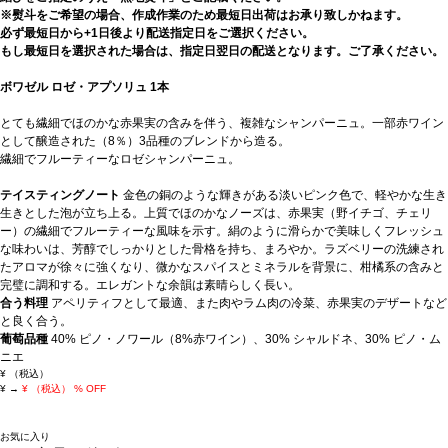
※熨斗をご希望の場合、作成作業のため最短日出荷はお承り致しかねます。
必ず最短日から+1日後より配送指定日をご選択ください。
もし最短日を選択された場合は、指定日翌日の配送となります。ご了承ください。
ボワゼル ロゼ・アプソリュ 1本
とても繊細でほのかな赤果実の含みを伴う、複雑なシャンパーニュ。一部赤ワイン
として醸造された（8％）3品種のブレンドから造る。
繊細でフルーティーなロゼシャンパーニュ。
テイスティングノート
金色の銅のような輝きがある淡いピンク色で、軽やかな生き
生きとした泡が立ち上る。上質でほのかなノーズは、赤果実（野イチゴ、チェリ
ー）の繊細でフルーティーな風味を示す。絹のように滑らかで美味しくフレッシュ
な味わいは、芳醇でしっかりとした骨格を持ち、まろやか。ラズベリーの洗練され
たアロマが徐々に強くなり、微かなスパイスとミネラルを背景に、柑橘系の含みと
完璧に調和する。エレガントな余韻は素晴らしく長い。
合う料理
アペリティフとして最適、また肉やラム肉の冷菜、赤果実のデザートなど
と良く合う。
葡萄品種
40% ピノ・ノワール（8%赤ワイン）、30% シャルドネ、30% ピノ・ム
ニエ
¥
（税込）
¥
→
¥
（税込）
% OFF
お気に入り