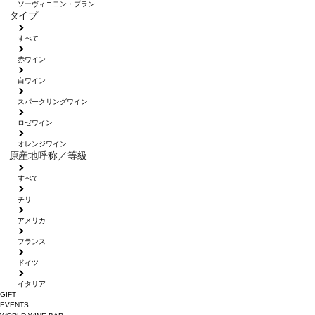
ソーヴィニヨン・ブラン
タイプ
すべて
赤ワイン
白ワイン
スパークリングワイン
ロゼワイン
オレンジワイン
原産地呼称／等級
すべて
チリ
アメリカ
フランス
ドイツ
イタリア
GIFT
EVENTS