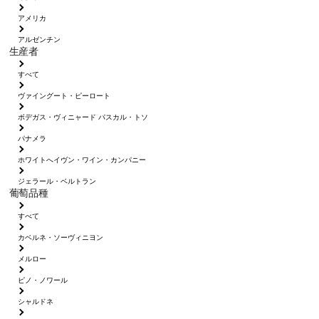
アメリカ
アルゼンチン
生産者
すべて
ヴァイングート・ピーロート
ボデガス・ヴィニャード パスカル・トソ
パナメラ
ホワイトへイヴン・ワイン・カンパニー
ジェラール・ベルトラン
葡萄品種
すべて
カベルネ・ソーヴィニヨン
メルロー
ピノ・ノワール
シャルドネ