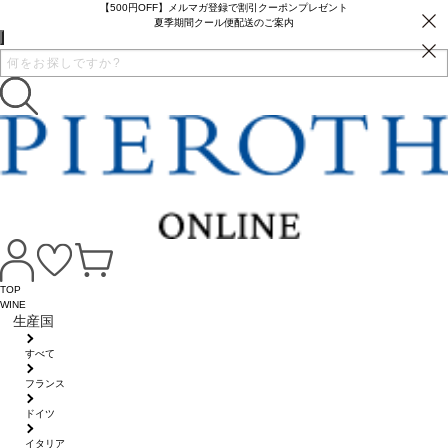
【500円OFF】メルマガ登録で割引クーポンプレゼント
夏季期間クール便配送のご案内
TOP
WINE
生産国
すべて
フランス
ドイツ
イタリア