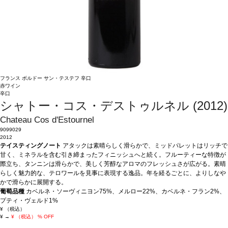
フランス
ボルドー
サン・テステフ
辛口
赤ワイン
辛口
シャトー・コス・デストゥルネル (2012)
Chateau Cos d'Estournel
9099029
2012
テイスティングノート
アタックは素晴らしく滑らかで、ミッドパレットはリッチで
甘く、ミネラルを含む引き締まったフィニッシュへと続く。フルーティーな特徴が
際立ち、タンニンは滑らかで、美しく芳醇なアロマのフレッシュさが広がる。素晴
らしく魅力的な、テロワールを見事に表現する逸品。年を経るごとに、よりしなや
かで滑らかに展開する。
葡萄品種
カベルネ・ソーヴィニヨン75%、メルロー22%、カベルネ・フラン2%、
プティ・ヴェルド1%
¥
（税込）
¥
→
¥
（税込）
% OFF