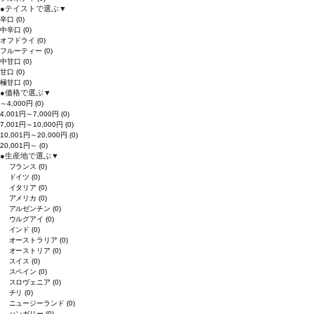
●
テイストで選ぶ
▼
辛口
(0)
中辛口
(0)
オフドライ
(0)
フルーティー
(0)
中甘口
(0)
甘口
(0)
極甘口
(0)
●
価格で選ぶ
▼
～4,000円
(0)
4,001円～7,000円
(0)
7,001円～10,000円
(0)
10,001円～20,000円
(0)
20,001円～
(0)
●
生産地で選ぶ
▼
フランス
(0)
ドイツ
(0)
イタリア
(0)
アメリカ
(0)
アルゼンチン
(0)
ウルグアイ
(0)
インド
(0)
オーストラリア
(0)
オーストリア
(0)
スイス
(0)
スペイン
(0)
スロヴェニア
(0)
チリ
(0)
ニュージーランド
(0)
ハンガリー
(0)