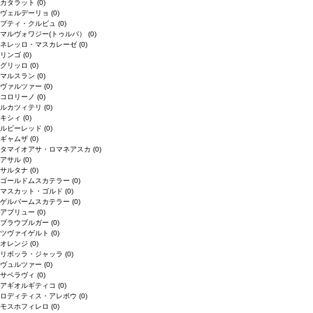
カタラット
(0)
ヴェルデーリョ
(0)
プティ・クルビュ
(0)
マルヴォワジー(トゥルバ）
(0)
ネレッロ・マスカレーゼ
(0)
リンゴ
(0)
グリッロ
(0)
マルスラン
(0)
ヴァルツァー
(0)
コロリーノ
(0)
ルカツィテリ
(0)
キシィ
(0)
ルビーレッド
(0)
ギャムザ
(0)
タマイオアサ・ロマネアスカ
(0)
アサル
(0)
サルタナ
(0)
ゴールドムスカテラー
(0)
マスカット・ゴルド
(0)
ゲルバームスカテラー
(0)
アブリュー
(0)
ブラウブルガー
(0)
ツヴァイゲルト
(0)
オレンジ
(0)
リボッラ・ジャッラ
(0)
ヴュルツァー
(0)
サペラヴィ
(0)
アギオルギティコ
(0)
ロディティス・アレポウ
(0)
モスホフィレロ
(0)