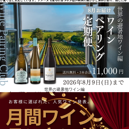
が驚くほど安定しています。ドメーヌで造られるワインは、果実の豊かさと深みがあり、熟した非
常に繊細なタンニンとバランスが取れているため、最高で数十年続く長期熟成が可能です。
世界の避暑地ワイン編
1855年にグラン・クリュ第2級に格付け
コス・デストゥルネルの歴史は、ルイ・ガスパール・デストゥルネル侯爵（1753-1844）と切り離
せません。ルイ15世の時代に生まれ、第二帝政期に亡くなった彼が、人生で情熱を傾けたものはた
だひとつ、コス・デストゥルネルだけでした。彼は、1811年に相続したコス村の近くの葡萄樹の可
能性をすぐに見いだしたのです。コス・デストゥルネルのワインは、瞬く間にフランス国内外で大
成功を収めました。1853年に侯爵はこの世を去り、1855年のパリ万国博覧会で、シャトーがグラ
ン・クリュの第2級に格付けされるのを見ることはありませんでした。1889年にオスタン家がドメ