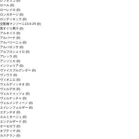
レフォスコ
(0)
ロール
(0)
ローレイロ
(0)
ロンガネージ
(0)
ロンディネッラ
(0)
交配種マンゾーニ13.0.25
(0)
黒すぐり果汁
(0)
アルネイス
(0)
アルバーナ
(0)
アルバリーニョ
(0)
アルバロッサ
(0)
アルフロシェイロ
(0)
アレッラ
(0)
アンソニカ
(0)
インツォリア
(0)
ヴァイスブルグンダー
(0)
ヴィウラ
(0)
ヴィオニエ
(0)
ヴェルディッキオ
(0)
ヴェルデホ
(0)
ヴェルドゥッツォ
(0)
ヴェルナッチャ
(0)
ヴェルメンティーノ
(0)
エイレンフェルザー
(0)
エナンチオ
(0)
エルミタージュ
(0)
エンクルザード
(0)
オーセロワ
(0)
オプティマ
(0)
カステラン
(0)