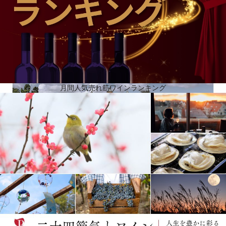
ーヌを取得し、1917年にボルドーワイン業界の重鎮であるフェルナン・ジネステに売却しました。
ジネステの子孫は2000年にミシェル・レビエ氏にドメーヌを売却。新しいオーナーの後押しを受け
て2008年、東急文化村の設計などで知られる建築家ジャン・ミッシェル・ヴィルモットの設計によ
る新しいセラーと醸造室が完成しました。
月間人気売れ筋ワインランキング
名前は砂利の多い丘に由来
シャトーはメドック（ボルドー）のサンテステフに位置しています。有名なシャトー・ラフィッ
ト・ロートシルトとは、小川で隔てられているだけです。1789年に畑の一部が放棄されたことで、
シャトー・コス・ラボリーが設立されました。シャトー・コス・デストゥルネルは、馬とワインの
商人ルイ＝ガスパール・デストゥルネルが最初の葡萄畑を取得した1811年に設立されました。コス