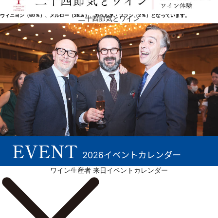
（Cos、かつてはCaux）という名前は、"Colline de cailloux"（砂利の多い丘）に由来していま
す。ドメーヌの総面積は100haで、そのうち67haに葡萄の樹が植えられています。カベルネ・ソー
ヴィニヨン（60％）、メルロー（38％）、カベルネ・フラン（2％）となっています。
二十四節気とワイン
続きを表示 ▼
ワイン生産者 来日イベントカレンダー