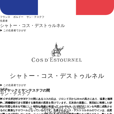
フランス ボルドー サン・テステフ
生産者
シャトー・コス・デストゥルネル
▶︎ この生産者でさがす
シャトー・コス・デストゥルネル
▶︎ この生産者でさがす
生産地
ポイヤックとサンテステフの間
サン・テステフ
▶︎ この生産地でさがす
ポイヤックとサンテステフの間にあるコスの丘は、ジロンド川から20ｍの高さにあり、猛暑と極寒
▶︎ この生産地でさがす
の、両極端をうまく回避する微気候の恩恵を受けています。石灰岩の基盤に、第四紀に堆積した砂
よく一緒に見られている商品
利が完璧な排水を可能にし、特別な気候と相まって、カベルネ・ソーヴィニヨンを均質に成熟させ
るのに最適なテロワールとなっているのです。生産されるコス・デストゥルネルのワインは、品質
おすすめ特集