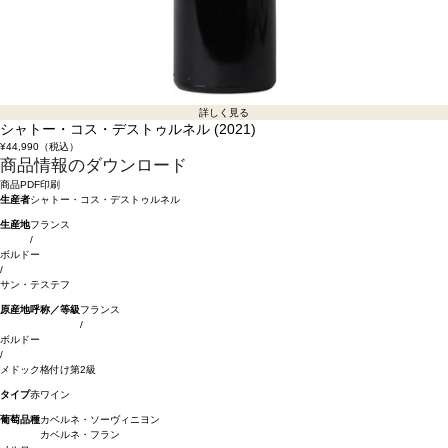
詳しく見る
シャトー・コス・デストゥルネル (2021)
¥44,990
（税込）
商品情報のダウンロード
商品PDF印刷
生産者
シャトー・コス・デストゥルネル
生産地
フランス
/
ボルドー
/
サン・テステフ
原産地呼称／等級
フランス
/
ボルドー
/
メドック格付け第2級
タイプ
赤ワイン
葡萄品種
カベルネ・ソーヴィニヨン
カベルネ・フラン