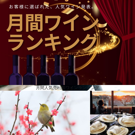
ボワゼルで流れる時間
シャルドネ、ピノ・ノワール、ピノ・ムニエを約50の村から購入、大部分はグラン･クリュとプルミ
エ･クリュです。発酵は温度管理（18度）のもとで行い、天然のアロマを保ちます。ボワゼルではそ
の後マロラクティック発酵も行い、よりまろやかにします。春、ワインは一定の割合の酵母と蔗糖
を混ぜたリキュール･ドゥ･ティラージュを添加し瓶詰めされます。瓶詰め後直ちに、年間を通じて
10度に保ったセラーに瓶を移し、二次発酵に約6週間かけます。ゆっくり時間をかけて繊細な泡と素
晴らしい法律では15カ月ですが、ボワゼルでは伝統的な会社にふさわしく、最低3年は寝かせます。
ヴィンテージシャンパーニュになるともっと時間をかけ、5年から7年たってからようやくアロマが
花開きます。その後長期にわたる熟成期間があります。
月間人気売れ筋ワインランキング