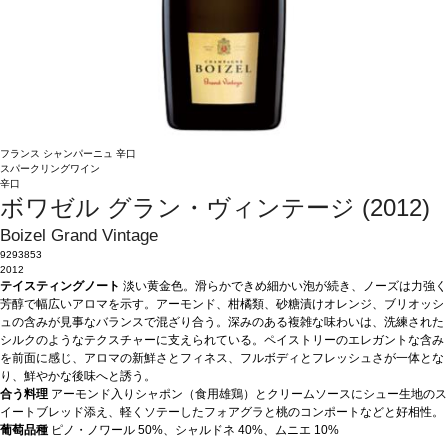
フランス
シャンパーニュ
辛口
スパークリングワイン
辛口
ボワゼル グラン・ヴィンテージ (2012)
Boizel Grand Vintage
9293853
2012
テイスティングノート
淡い黄金色。滑らかできめ細かい泡が続き、ノーズは力強く
芳醇で幅広いアロマを示す。アーモンド、柑橘類、砂糖漬けオレンジ、ブリオッシ
ュの含みが見事なバランスで混ざり合う。深みのある複雑な味わいは、洗練された
シルクのようなテクスチャーに支えられている。ペイストリーのエレガントな含み
を前面に感じ、アロマの新鮮さとフィネス、フルボディとフレッシュさが一体とな
り、鮮やかな後味へと誘う。
合う料理
アーモンド入りシャポン（食用雄鶏）とクリームソースにシュー生地のス
イートブレッド添え、軽くソテーしたフォアグラと桃のコンポートなどと好相性。
葡萄品種
ピノ・ノワール 50%、シャルドネ 40%、ムニエ 10%