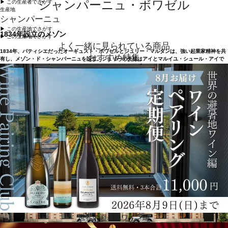
シャンパーニュ・ボワゼル
▶︎ この生産者でさがす
生産地
シャンパーニュ
▶︎ この生産地でさがす
1834年設立のメゾン
▶︎ この生産地でさがす
よく一緒に見られている商品
1834年、パティシエだったオーギュスト・ボワゼルとジュリー・マルタンは、強い起業家精神を共
おすすめ特集
有し、メゾン・ド・シャンパーニュを設立。ジュリーの先祖はアイとマルイユ・シュール・アイで
ワインを醸造していました。二人はエペルネを事業の拠点に選び、メゾンを「ボワゼル・マルタ
ン」と命名。1865年 、息子のエドゥアールが初めてのブリュットを手がけ、グラン・ミレジムを造
りました。そのうちの何本かは現在も、カーヴの奥深く「宝物」と名づけられた蔵に眠っていま
す。1920年、ジュールが父の後を継ぎ、海外取引を拡大。戦後、ルネが会社を継ぎ、試練の時代を
迎えます。1972年 、悲しいことにルネと息子のエリックが亡くなり、妻エリカは敢然と会社を継ぎ
ました。娘エヴリーヌと娘婿クリストフも経営に加わり、1984年、エヴリーヌが社長となりまし
た。
世界の避暑地ワイン編