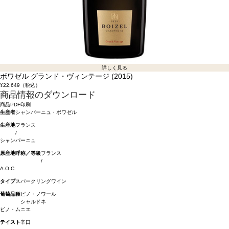
詳しく見る
ボワゼル グランド・ヴィンテージ (2015)
¥22,649
（税込）
商品情報のダウンロード
商品PDF印刷
生産者
シャンパーニュ・ボワゼル
生産地
フランス
/
シャンパーニュ
原産地呼称／等級
フランス
/
A.O.C.
タイプ
スパークリングワイン
葡萄品種
ピノ・ノワール
シャルドネ
ピノ・ムニエ
テイスト
辛口