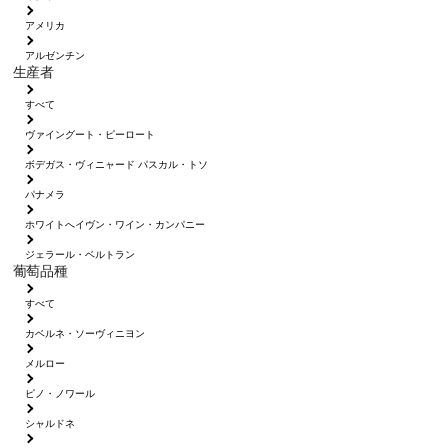
アメリカ
アルゼンチン
生産者
すべて
ヴァイングート・ピーロート
ボデガス・ヴィニャード パスカル・トソ
パナメラ
ホワイトへイヴン・ワイン・カンパニー
ジェラール・ベルトラン
葡萄品種
すべて
カベルネ・ソーヴィニヨン
メルロー
ピノ・ノワール
シャルドネ