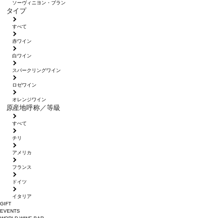
ソーヴィニヨン・ブラン
タイプ
すべて
赤ワイン
白ワイン
スパークリングワイン
ロゼワイン
オレンジワイン
原産地呼称／等級
すべて
チリ
アメリカ
フランス
ドイツ
イタリア
GIFT
EVENTS