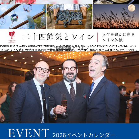
新しい時代へ
2019年、フロランとリオネル・ロック＝ボワゼルがメゾンを受け継ぎ、ボワゼルの発展とワインの
製造に新たな活力をもたらしています。温度管理されたステンレスタンクでの醸造に加え、ワイン
の個性をさらに磨くために樽や桶を使うことを選択しました。ブレンドのテイスティングは、ボワ
二十四節気とワイン
ゼルのワイン造りのプロセスの中で最も重要な瞬間の一つです。毎年1月から4月にかけて、フロラ
ンとリオネル・ロック＝ボワゼルは、両親のクリストフとエヴリーヌとともに、その年のワインを
すべて試飲します。 6世代にわたって一族が守り続けてきた品質と寛容の価値観に忠実な彼らは、
自分たちの責務と共有する遺産の力を強く自覚しています。彼らは、誠実で本物のワインを造るた
めに、独立した思考という倫理観をすべての行動に適用しています。