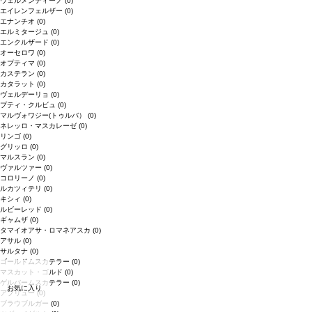
ヴェルメンティーノ
(0)
エイレンフェルザー
(0)
エナンチオ
(0)
エルミタージュ
(0)
エンクルザード
(0)
オーセロワ
(0)
オプティマ
(0)
カステラン
(0)
カタラット
(0)
ヴェルデーリョ
(0)
プティ・クルビュ
(0)
マルヴォワジー(トゥルバ）
(0)
ネレッロ・マスカレーゼ
(0)
リンゴ
(0)
グリッロ
(0)
マルスラン
(0)
ヴァルツァー
(0)
コロリーノ
(0)
ルカツィテリ
(0)
キシィ
(0)
ルビーレッド
(0)
ギャムザ
(0)
タマイオアサ・ロマネアスカ
(0)
アサル
(0)
サルタナ
(0)
ゴールドムスカテラー
(0)
マスカット・ゴルド
(0)
ゲルバームスカテラー
(0)
お気に入り
アブリュー
(0)
ブラウブルガー
(0)