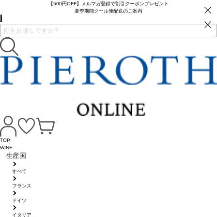
【500円OFF】メルマガ登録で割引クーポンプレゼント
夏季期間クール便配送のご案内
TOP
WINE
生産国
すべて
フランス
ドイツ
イタリア