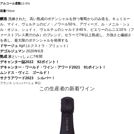
アルコール度数
12.0%
容量
750ml
醸造
洗練された、高い熟成のポテンシャルを持つ葡萄からのみ造る。キュミエー
ル、マイィ、ヴェルテュのピノ・ノワール50％、アヴィーズ、ル・メニル・シュ
ル・オジェ、シュイィ、ヴェルテュのシャルドネ40％、ピエリーのムニエ10％（フ
ァーストプレス果汁のみ）のブレンド。セラーで7年以上熟成し、力強さと繊細さ
を表し、最大限のポテンシャルを発揮する
ドサージュ
4g/l (エクストラ・ブリュット）
デゴルジュマン
2020年6月
熟成
澱といっしょに7年間
デキャンター誌2022 92ポイント！
デキャンター・ワールド・ワイン・アワード2021 91ポイント！
ムンドス・ヴィニ ゴールド！
サクラアワード2023 シルバー！
フランス
シャンパーニュ
辛口
この生産者の新着ワイン