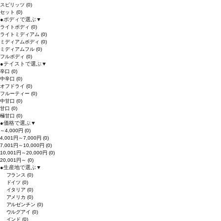
スピリッツ
(0)
セット
(0)
●
ボディで選ぶ
▼
ライトボディ
(0)
ライトミディアム
(0)
ミディアムボディ
(0)
ミディアムフル
(0)
フルボディ
(0)
●
テイストで選ぶ
▼
辛口
(0)
中辛口
(0)
オフドライ
(0)
フルーティー
(0)
中甘口
(0)
甘口
(0)
極甘口
(0)
●
価格で選ぶ
▼
～4,000円
(0)
4,001円～7,000円
(0)
7,001円～10,000円
(0)
10,001円～20,000円
(0)
20,001円～
(0)
●
生産地で選ぶ
▼
フランス
(0)
ドイツ
(0)
イタリア
(0)
アメリカ
(0)
アルゼンチン
(0)
ウルグアイ
(0)
インド
(0)