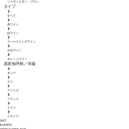
ソーヴィニヨン・ブラン
タイプ
すべて
赤ワイン
白ワイン
スパークリングワイン
ロゼワイン
オレンジワイン
原産地呼称／等級
すべて
チリ
アメリカ
フランス
ドイツ
イタリア
GIFT
EVENTS