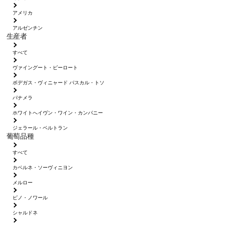
アメリカ
アルゼンチン
生産者
すべて
ヴァイングート・ピーロート
ボデガス・ヴィニャード パスカル・トソ
パナメラ
ホワイトへイヴン・ワイン・カンパニー
ジェラール・ベルトラン
葡萄品種
すべて
カベルネ・ソーヴィニヨン
メルロー
ピノ・ノワール
シャルドネ