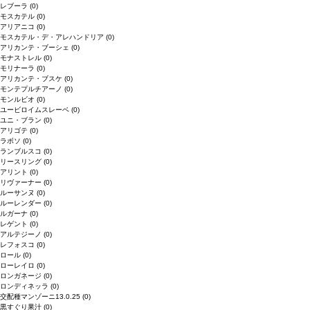
レブーラ
(0)
モスカテル
(0)
アリアニコ
(0)
モスカテル・デ・アレハンドリア
(0)
アリカンテ・ブーシェ
(0)
モナストレル
(0)
モリナーラ
(0)
アリカンテ・ブスケ
(0)
モンテプルチアーノ
(0)
モンルビオ
(0)
ユービロイムスレーベ
(0)
ユニ・ブラン
(0)
アリゴテ
(0)
ラボソ
(0)
ランブルスコ
(0)
リースリング
(0)
アリント
(0)
リヴァーナー
(0)
ルーサンヌ
(0)
ルーレンダー
(0)
ルガーナ
(0)
レゲント
(0)
アルテジーノ
(0)
レフォスコ
(0)
ロール
(0)
ローレイロ
(0)
ロンガネージ
(0)
ロンディネッラ
(0)
交配種マンゾーニ13.0.25
(0)
黒すぐり果汁
(0)