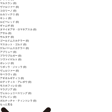
マルスラン
(0)
ヴァルツァー
(0)
コロリーノ
(0)
ルカツィテリ
(0)
キシィ
(0)
ルビーレッド
(0)
ギャムザ
(0)
タマイオアサ・ロマネアスカ
(0)
アサル
(0)
サルタナ
(0)
ゴールドムスカテラー
(0)
マスカット・ゴルド
(0)
ゲルバームスカテラー
(0)
アブリュー
(0)
ブラウブルガー
(0)
ツヴァイゲルト
(0)
オレンジ
(0)
リボッラ・ジャッラ
(0)
ヴュルツァー
(0)
サペラヴィ
(0)
アギオルギティコ
(0)
ロディティス・アレポウ
(0)
モスホフィレロ
(0)
マラグジア
(0)
ヴェルシュリースリング
(0)
ラグレイン
(0)
ガルナッチャ・ティントレラ
(0)
もっと見る