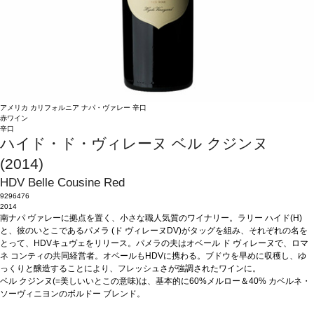
アメリカ
カリフォルニア
ナパ・ヴァレー
辛口
赤ワイン
辛口
ハイド・ド・ヴィレーヌ ベル クジンヌ
(2014)
HDV Belle Cousine Red
9296476
2014
南ナパ ヴァレーに拠点を置く、小さな職人気質のワイナリー。ラリー ハイド(H)
と、彼のいとこであるパメラ (ド ヴィレーヌDV)がタッグを組み、それぞれの名を
とって、HDVキュヴェをリリース。パメラの夫はオベール ド ヴィレーヌで、ロマ
ネ コンティの共同経営者。オベールもHDVに携わる。ブドウを早めに収穫し、ゆ
っくりと醸造することにより、フレッシュさが強調されたワインに。
ベル クジンヌ(=美しいいとこの意味)は、基本的に60%メルロー＆40% カベルネ・
ソーヴィニヨンのボルドー ブレンド。