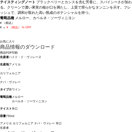
テイスティングノート
ブラックベリーとカシスを含む芳香に、スパイシーさが加わ
る。クリーンで濃い果実の核が口を満たし、上質で滑らかなタンニンを示す。フレ
ッシュで、調和が取れた高い熟成のポテンシャルを持つ。
葡萄品種
メルロー、カベルネ・ソーヴィニヨン
¥
（税込）
¥
→
¥
（税込）
% OFF
お気に入り
商品情報のダウンロード
商品PDF印刷
生産者
ハイド・ド・ヴィレーヌ
生産地
アメリカ
/
カリフォルニア
/
ナパ・ヴァレー
タイプ
赤ワイン
葡萄品種
メルロー
カベルネ・ソーヴィニヨン
テイスト
辛口
容量
750ml
アメリカ
カリフォルニア
ナパ・ヴァレー
辛口
生産者