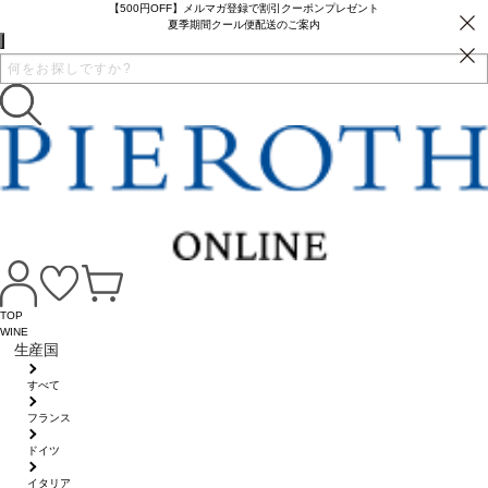
【500円OFF】メルマガ登録で割引クーポンプレゼント
夏季期間クール便配送のご案内
TOP
WINE
生産国
すべて
フランス
ドイツ
イタリア