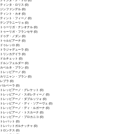
ティンタ・デ・トロ
(0)
ティンタ・ロリス
(0)
ジンファンデル
(0)
ティント・カオ
(0)
ティント・フィーノ
(0)
テンプラニーリョ
(0)
トゥーリガ・ナシオナル
(0)
トゥーリガ・フランセサ
(0)
ドゥデ・ノダン
(0)
トゥルビアーナ
(0)
ドゥレッロ
(0)
トラジャデューラ
(0)
トリンカデイラ
(0)
ドルチェット
(0)
ドルンフェルダー
(0)
カベルネ・ブラン
(0)
トレッビアーノ
(0)
カリニャン・ブラン
(0)
レブラ
(0)
バルベーラ
(0)
トレッビアーノ・グレケット
(0)
トレッビアーノ・スポレティーノ
(0)
トレッビアーノ・ダブルッツォ
(0)
トレッビアーノ・ディ・ソアーヴェ
(0)
トレッビアーノ・ディ・ルガーナ
(0)
トレッビアーノ・トスカーナ
(0)
トレッビアーノ・プロカニコ
(0)
トレパット
(0)
トレパットガルナッチャ
(0)
トロンテス
(0)