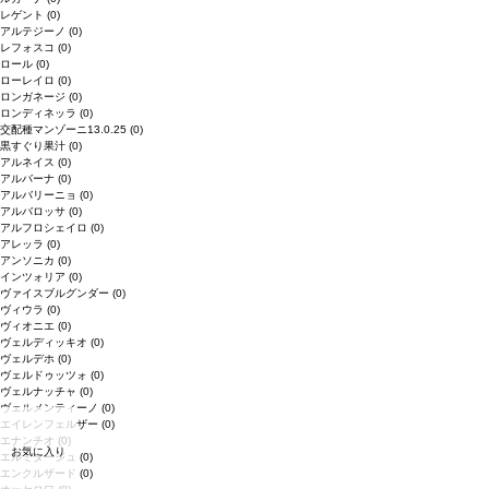
レゲント
(0)
アルテジーノ
(0)
レフォスコ
(0)
ロール
(0)
ローレイロ
(0)
ロンガネージ
(0)
ロンディネッラ
(0)
交配種マンゾーニ13.0.25
(0)
黒すぐり果汁
(0)
アルネイス
(0)
アルバーナ
(0)
アルバリーニョ
(0)
アルバロッサ
(0)
アルフロシェイロ
(0)
アレッラ
(0)
アンソニカ
(0)
インツォリア
(0)
ヴァイスブルグンダー
(0)
ヴィウラ
(0)
ヴィオニエ
(0)
ヴェルディッキオ
(0)
ヴェルデホ
(0)
ヴェルドゥッツォ
(0)
ヴェルナッチャ
(0)
ヴェルメンティーノ
(0)
エイレンフェルザー
(0)
エナンチオ
(0)
お気に入り
エルミタージュ
(0)
エンクルザード
(0)