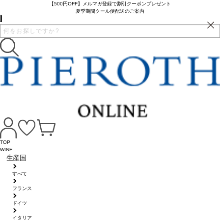
【500円OFF】メルマガ登録で割引クーポンプレゼント
夏季期間クール便配送のご案内
TOP
WINE
生産国
すべて
フランス
ドイツ
イタリア