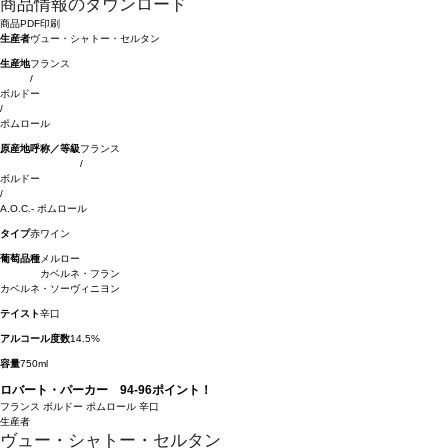
商品情報のダウンロード
商品PDF印刷
生産者
ヴュー・シャトー・セルタン
生産地
フランス
/
ボルドー
/
ポムロール
原産地呼称／等級
フランス
/
ボルドー
/
A.O.C.- ポムロール
タイプ
赤ワイン
葡萄品種
メルロー
カベルネ・フラン
カベルネ・ソーヴィニヨン
テイスト
辛口
アルコール度数
14.5%
容量
750ml
ロバート・パーカー 94-96ポイント！
フランス
ボルドー
ポムロール
辛口
生産者
ヴュー・シャトー・セルタン