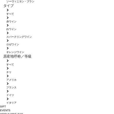
ソーヴィニヨン・ブラン
タイプ
すべて
赤ワイン
白ワイン
スパークリングワイン
ロゼワイン
オレンジワイン
原産地呼称／等級
すべて
チリ
アメリカ
フランス
ドイツ
イタリア
GIFT
EVENTS