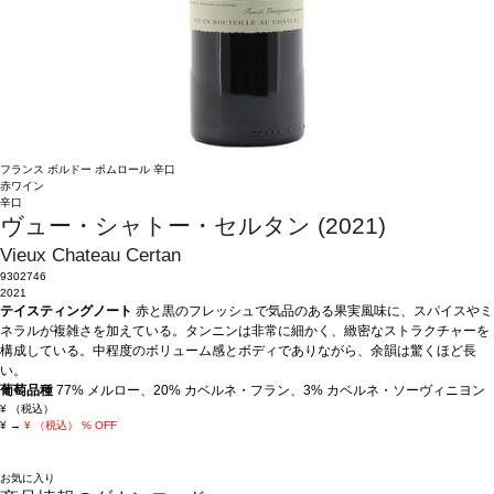
フランス
ボルドー
ポムロール
辛口
赤ワイン
辛口
ヴュー・シャトー・セルタン (2021)
Vieux Chateau Certan
9302746
2021
テイスティングノート
赤と黒のフレッシュで気品のある果実風味に、スパイスやミ
ネラルが複雑さを加えている。タンニンは非常に細かく、緻密なストラクチャーを
構成している。中程度のボリューム感とボディでありながら、余韻は驚くほど長
い。
葡萄品種
77% メルロー、20% カベルネ・フラン、3% カベルネ・ソーヴィニヨン
¥
（税込）
¥
→
¥
（税込）
% OFF
お気に入り