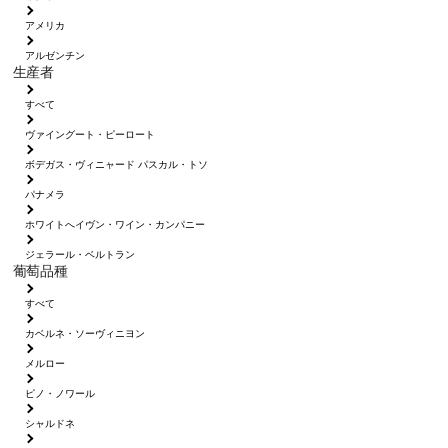
アメリカ
アルゼンチン
生産者
すべて
ヴァイングート・ピーロート
ボデガス・ヴィニャード パスカル・トソ
パナメラ
ホワイトへイヴン・ワイン・カンパニー
ジェラール・ベルトラン
葡萄品種
すべて
カベルネ・ソーヴィニヨン
メルロー
ピノ・ノワール
シャルドネ