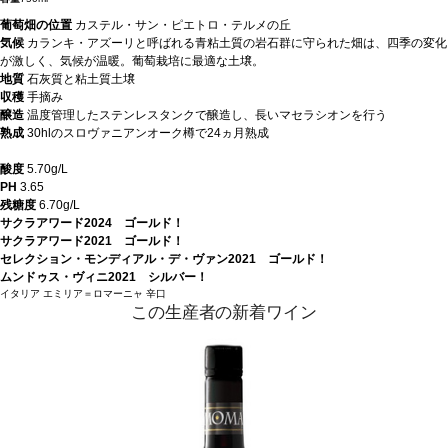
葡萄畑の位置
カステル・サン・ピエトロ・テルメの丘
気候
カランキ・アズーリと呼ばれる青粘土質の岩石群に守られた畑は、四季の変化
が激しく、気候が温暖。葡萄栽培に最適な土壌。
地質
石灰質と粘土質土壌
収穫
手摘み
醸造
温度管理したステンレスタンクで醸造し、長いマセラシオンを行う
熟成
30hlのスロヴァニアンオーク樽で24ヵ月熟成
酸度
5.70g/L
PH
3.65
残糖度
6.70g/L
サクラアワード2024 ゴールド！
サクラアワード2021 ゴールド！
セレクション・モンディアル・デ・ヴァン2021 ゴールド！
ムンドゥス・ヴィニ2021 シルバー！
イタリア
エミリア＝ロマーニャ
辛口
この生産者の新着ワイン