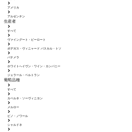
アメリカ
アルゼンチン
生産者
すべて
ヴァイングート・ピーロート
ボデガス・ヴィニャード パスカル・トソ
パナメラ
ホワイトへイヴン・ワイン・カンパニー
ジェラール・ベルトラン
葡萄品種
すべて
カベルネ・ソーヴィニヨン
メルロー
ピノ・ノワール
シャルドネ