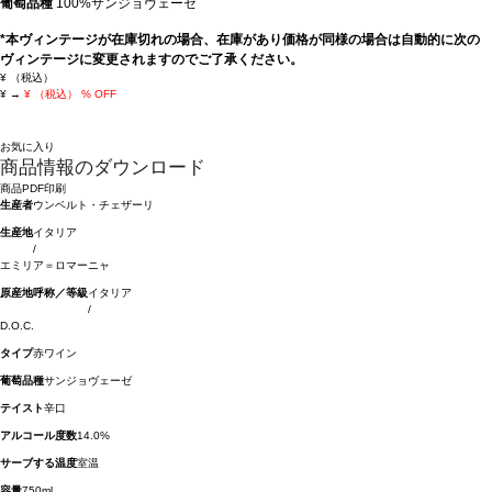
葡萄品種
100%サンジョヴェーゼ
*本ヴィンテージが在庫切れの場合、在庫があり価格が同様の場合は自動的に次の
ヴィンテージに変更されますのでご了承ください。
¥
（税込）
¥
→
¥
（税込）
% OFF
お気に入り
商品情報のダウンロード
商品PDF印刷
生産者
ウンベルト・チェザーリ
生産地
イタリア
/
エミリア＝ロマーニャ
原産地呼称／等級
イタリア
/
D.O.C.
タイプ
赤ワイン
葡萄品種
サンジョヴェーゼ
テイスト
辛口
アルコール度数
14.0%
サーブする温度
室温
容量
750ml