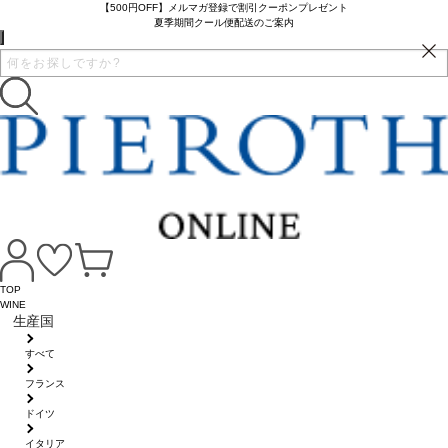
【500円OFF】メルマガ登録で割引クーポンプレゼント
夏季期間クール便配送のご案内
TOP
WINE
生産国
すべて
フランス
ドイツ
イタリア