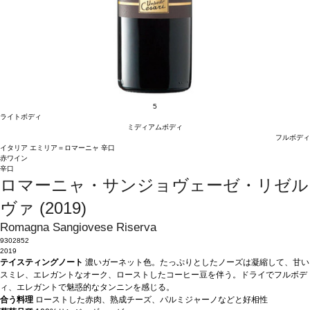
5
ライトボディ
ミディアムボディ
フルボディ
イタリア
エミリア＝ロマーニャ
辛口
赤ワイン
辛口
ロマーニャ・サンジョヴェーゼ・リゼル
ヴァ (2019)
Romagna Sangiovese Riserva
9302852
2019
テイスティングノート
濃いガーネット色。たっぷりとしたノーズは凝縮して、甘い
スミレ、エレガントなオーク、ローストしたコーヒー豆を伴う。ドライでフルボデ
ィ、エレガントで魅惑的なタンニンを感じる。
合う料理
ローストした赤肉、熟成チーズ、パルミジャーノなどと好相性