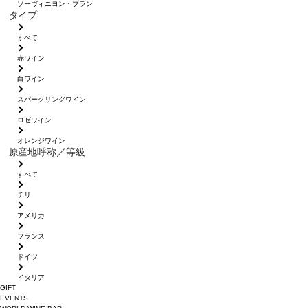
ソーヴィニヨン・ブラン
タイプ
すべて
赤ワイン
白ワイン
スパークリングワイン
ロゼワイン
オレンジワイン
原産地呼称／等級
すべて
チリ
アメリカ
フランス
ドイツ
イタリア
GIFT
EVENTS