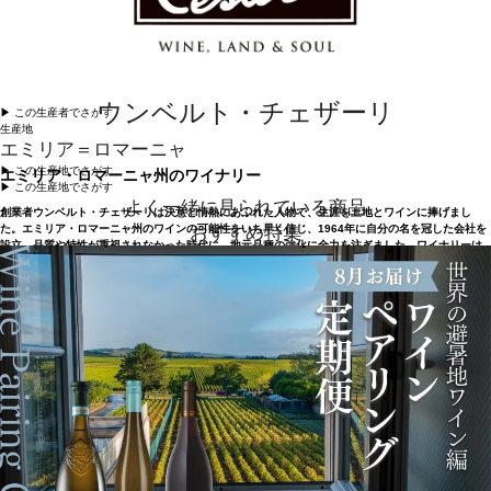
ウンベルト・チェザーリ
▶︎ この生産者でさがす
生産地
エミリア＝ロマーニャ
▶︎ この生産地でさがす
エミリア・ロマーニャ州のワイナリー
▶︎ この生産地でさがす
よく一緒に見られている商品
創業者ウンベルト・チェザーリは決意と情熱にあふれた人物で、生涯を土地とワインに捧げまし
おすすめ特集
た。エミリア・ロマーニャ州のワインの可能性をいち早く信じ、1964年に自分の名を冠した会社を
設立。品質や特性が重視されなかった時代に、地元品種の強化に全力を注ぎました。ワイナリーは
イタリアのエミリア・ロマーニャ州（北はヴェネト州、南はトスカーナ州に隣接）のボローニャ近
郊、カステル・サン・ピエトロ・テルメにあります。サンジョヴェーゼをはじめ、アルバナ、ピニ
ョレット、トレッビアーノなど地域特有の葡萄品種を積極的に使い、エミリア・ロマーニャの評判
を変えてきました。現在、ウンベルト・チェザーリは、サンジョヴェーゼの世界大使と評されてい
ます。