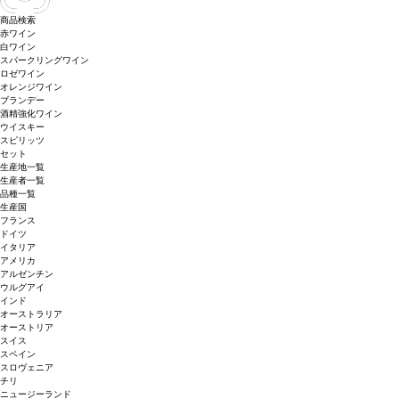
商品検索
赤ワイン
白ワイン
スパークリングワイン
ロゼワイン
オレンジワイン
ブランデー
酒精強化ワイン
ウイスキー
スピリッツ
セット
生産地一覧
生産者一覧
品種一覧
生産国
フランス
ドイツ
イタリア
アメリカ
アルゼンチン
ウルグアイ
インド
オーストラリア
オーストリア
スイス
スペイン
スロヴェニア
チリ
ニュージーランド