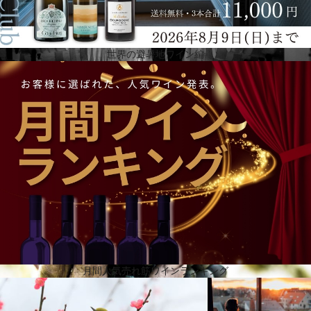
世界の避暑地ワイン編
標高75mから250mの丘陵地に位置し、355ヘクタールに広がる8つのエステート葡萄畑、18,000平
方メートルのセラーを所有。2,000平方メートルの貯蔵庫には、600以上の大小の樽が置かれていま
す。温度と湿度は一定に保たれ、ワインの熟成に理想的な環境を提供しています。8つの畑は、カラ
ンキ・アズーリという青い粘土質の岩に囲まれ、特徴的な天候と、穏やかな気候が、厳選されたブ
ドウの栽培に最適な土壌を作り出しています。
月間人気売れ筋ワインランキング