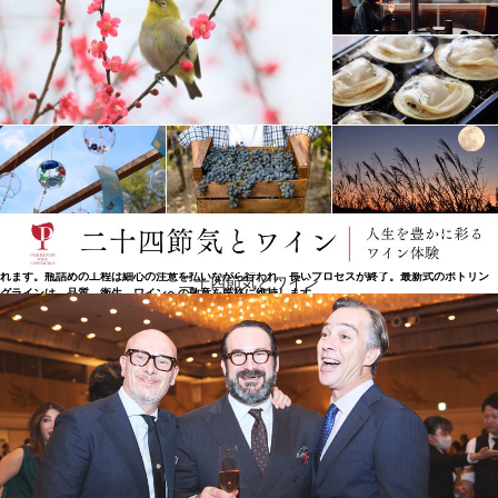
最先端技術の導入
生産工程のすべての段階で、卓越性を追求するための最先端技術を導入しています。上質な葡萄が
識別できる光学式選別装置を持つイタリアで数少ないワイナリーのひとつです。最も先進的で革新
的な設備を備えた最新世代の研究所を備えています。毎日、ワインの品質を保証し、厳格なパラメ
ータを分析し、制御を行っています。エミリア・ロマーニャ州で初めて、葡萄とワインの生産に関
する「国立統合生産品質システム」（SQNPI）の認定を受けたワイナリーでもあります。これは、
環境と土地を保護するために採用した農法を保証しています。 スチールタンクでの発酵は、葡萄処
理の最も重要な段階であり、技術的な設備と、スタッフの経験が違いを生むのです。発酵後、瓶詰
め用のワインと熟成用のワインを分けます。ワインを寝かせるために、最高級の樽を選択し、使用
することが重要。葡萄の選定と巧みなブレンドによって、毎年、ユニークな味わいのワインが生ま
れます。瓶詰めの工程は細心の注意を払いながら行われ、長いプロセスが終了。最新式のボトリン
二十四節気とワイン
グラインは、品質、衛生、ワインへの敬意を厳格に維持します。