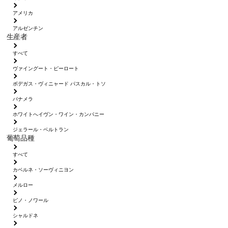
アメリカ
アルゼンチン
生産者
すべて
ヴァイングート・ピーロート
ボデガス・ヴィニャード パスカル・トソ
パナメラ
ホワイトへイヴン・ワイン・カンパニー
ジェラール・ベルトラン
葡萄品種
すべて
カベルネ・ソーヴィニヨン
メルロー
ピノ・ノワール
シャルドネ