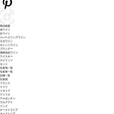
商品検索
赤ワイン
白ワイン
スパークリングワイン
ロゼワイン
オレンジワイン
ブランデー
酒精強化ワイン
ウイスキー
スピリッツ
セット
生産地一覧
生産者一覧
品種一覧
生産国
フランス
ドイツ
イタリア
アメリカ
アルゼンチン
ウルグアイ
インド
オーストラリア
オーストリア