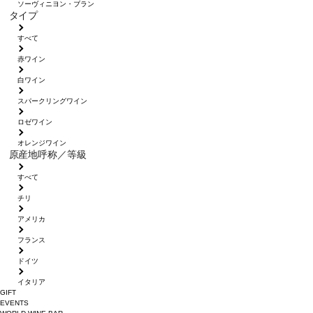
ソーヴィニヨン・ブラン
タイプ
すべて
赤ワイン
白ワイン
スパークリングワイン
ロゼワイン
オレンジワイン
原産地呼称／等級
すべて
チリ
アメリカ
フランス
ドイツ
イタリア
GIFT
EVENTS