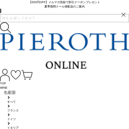
【500円OFF】メルマガ登録で割引クーポンプレゼント
夏季期間クール便配送のご案内
TOP
WINE
生産国
すべて
フランス
ドイツ
イタリア