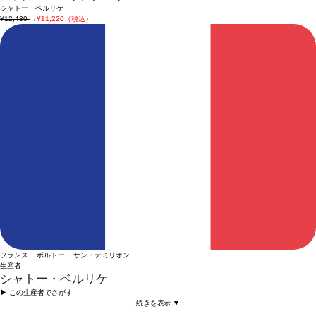
シャトー・ベルリケ
¥12,430
→
¥11,220（税込）
フランス ボルドー サン・テミリオン
生産者
シャトー・ベルリケ
▶︎ この生産者でさがす
続きを表示 ▼