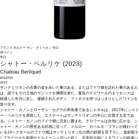
フランス
ボルドー
サン・テミリオン
辛口
赤ワイン
辛口
シャトー・ベルリケ (2023)
Chateau Berliquet
9328550
2023
サンテミリオンの石畳の道を歩いた事のある、またはブドウ畑を訪れた事のある人
は、誰でもその土地のマジックを満喫出来た。最良のテロワールのエッセンスは、
経過した年月に反し、凝縮されたボディ、フィネスを持つはっきりとしたワインを
造り出す。
シャトー・カノンとローザン・セグラの所有者であるシャネルは、2017年にシャト
ー・ベルリケを買収した。エステートはサンテミリオンの中心に位置する宝であ
る。シャトー・カノンのブドウ畑に完全に囲まれ、テロワールは台地に広がる。シ
ャトー・カノンの歴史ある区画に沿って、メルロー、カベルネ・フランが植わって
いる10ヘクタールのブドウ畑はサンテミリオン丘の西の斜面を見下ろし、急斜面そ
してなだらかな斜面がドルドーニュ川へと続く。石灰岩台地によるワインの組成へ