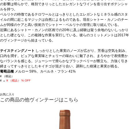
の影響は明らかで、格別できりっとしたエレガントなワインを造り出すポテンシャ
ルを持つ。
ベルリケの特徴であるテロワールとはっきりとしたエレガントなミネラル感のスタ
イルの間に起こるマジックは自然によるものである。現在シャトー・カノンのチー
ムが同様のケアと高い技術力でシャトー・ベルリケの管理に取り組んでいる。
近隣にあるシャトー・カノンの区画での20年に及ぶ経験は疑う余地のないしっかり
とした礎となり、この複雑な作業を実行している。彼らのコミットメントは2017年
のヴィンテージから始まっている。
テイスティングノート
しっかりとした果実のノーズが広がり、芳香は空気を刻み、
口内を潤す。ピュアな果実味とチェリーの味わいに魅了され、まろやかで表情豊か
なバランスを感じる。ジューシーで滑らかなブラックベリーが際立ち、力強く引き
締まってすっきりとしたキイチゴが混ざり合い、調和した樹液と果実が残る。
葡萄品種
メルロー 59%、カベルネ・フラン 41%
¥
（税込）
¥
→
¥
（税込）
% OFF
お気に入り
この商品の他ヴィンテージはこちら