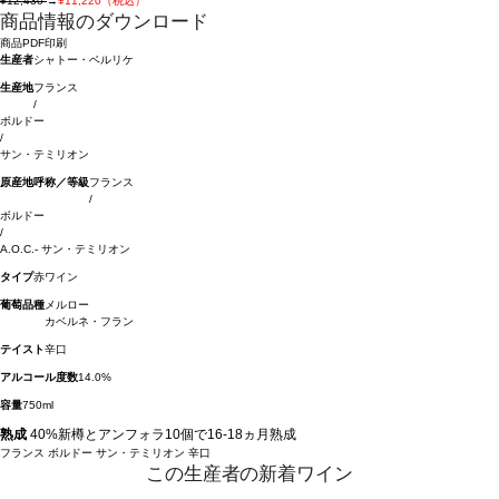
¥12,430
→
¥11,220（税込）
商品情報のダウンロード
商品PDF印刷
生産者
シャトー・ベルリケ
生産地
フランス
/
ボルドー
/
サン・テミリオン
原産地呼称／等級
フランス
/
ボルドー
/
A.O.C.- サン・テミリオン
タイプ
赤ワイン
葡萄品種
メルロー
カベルネ・フラン
テイスト
辛口
アルコール度数
14.0%
容量
750ml
熟成
40%新樽とアンフォラ10個で16-18ヵ月熟成
フランス
ボルドー
サン・テミリオン
辛口
この生産者の新着ワイン