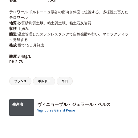
容量
750ml
テロワール
ドルドーニュ渓谷の南向き斜面に位置する、多様性に富んだ
テロワール
地質
砂質砂利質土壌、粘土質土壌、粘土石灰岩質
収穫
手摘み
醸造
温度管理したステンレスタンクで自然発酵を行い、マロラクティッ
ク発酵する
熟成
樽で15ヵ月熟成
酸度
3.48g/L
PH
3.78
フランス
ボルドー
辛口
ヴィニョーブル・ジェラール・ペルス
生産者
Vignobles Gérard Perse