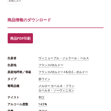
お気に入り
商品情報のダウンロード
商品PDF印刷
生産者
ヴィニョーブル・ジェラール・ペルス
生産地
フランス
/
ボルドー
原産地呼称／等級
フランス
/
ボルドー
/
A.O.C.- ボルドー
タイプ
赤ワイン
葡萄品種
メルロー
カベルネ・フラン
カベルネ・ソーヴィニヨン
テイスト
辛口
アルコール度数
14.5%