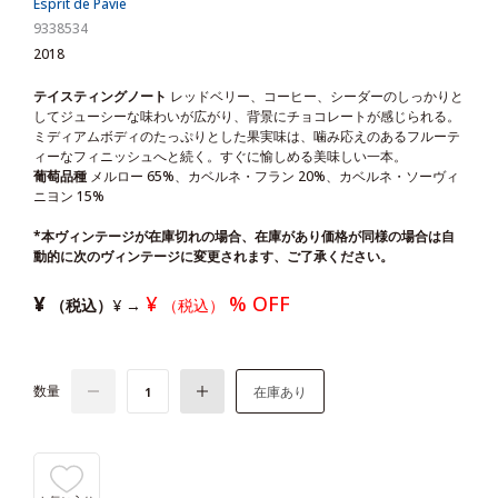
Esprit de Pavie
9338534
2018
テイスティングノート
レッドベリー、コーヒー、シーダーのしっかりと
してジューシーな味わいが広がり、背景にチョコレートが感じられる。
ミディアムボディのたっぷりとした果実味は、噛み応えのあるフルーテ
ィーなフィニッシュへと続く。すぐに愉しめる美味しい一本。
葡萄品種
メルロー 65%、カベルネ・フラン 20%、カベルネ・ソーヴィ
ニヨン 15%
*本ヴィンテージが在庫切れの場合、在庫があり価格が同様の場合は自
動的に次のヴィンテージに変更されます、ご了承ください。
¥
¥
% OFF
（税込）
¥
→
（税込）
数量
在庫あり
1