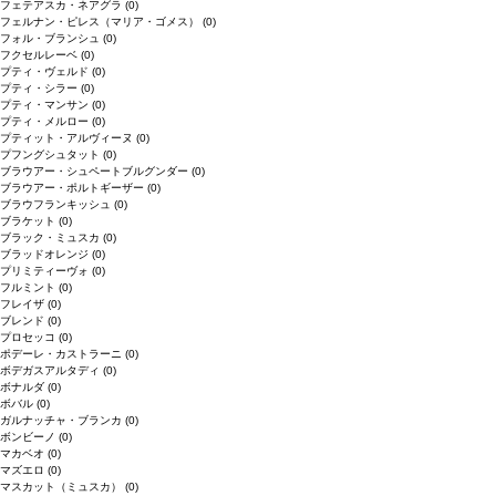
フェテアスカ・ネアグラ
(0)
フェルナン・ピレス（マリア・ゴメス）
(0)
フォル・ブランシュ
(0)
フクセルレーベ
(0)
プティ・ヴェルド
(0)
プティ・シラー
(0)
プティ・マンサン
(0)
プティ・メルロー
(0)
プティット・アルヴィーヌ
(0)
プフングシュタット
(0)
ブラウアー・シュペートブルグンダー
(0)
ブラウアー・ポルトギーザー
(0)
ブラウフランキッシュ
(0)
ブラケット
(0)
ブラック・ミュスカ
(0)
ブラッドオレンジ
(0)
プリミティーヴォ
(0)
フルミント
(0)
フレイザ
(0)
ブレンド
(0)
プロセッコ
(0)
ポデーレ・カストラーニ
(0)
ボデガスアルタディ
(0)
ボナルダ
(0)
ボバル
(0)
ガルナッチャ・ブランカ
(0)
ボンビーノ
(0)
マカベオ
(0)
マズエロ
(0)
マスカット（ミュスカ）
(0)