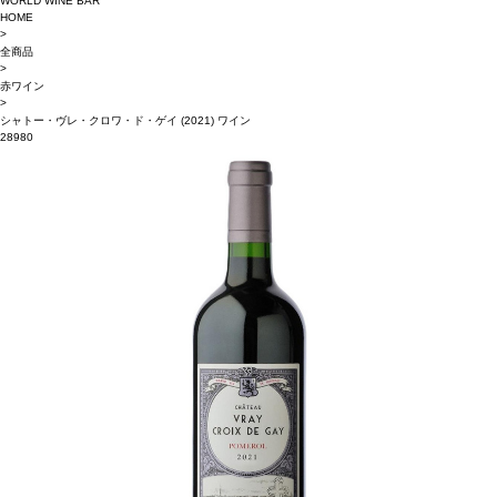
WORLD WINE BAR
HOME
>
全商品
>
赤ワイン
>
シャトー・ヴレ・クロワ・ド・ゲイ (2021) ワイン
28980