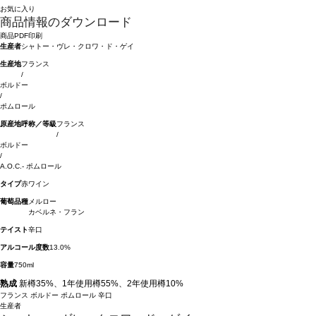
お気に入り
商品情報のダウンロード
商品PDF印刷
生産者
シャトー・ヴレ・クロワ・ド・ゲイ
生産地
フランス
/
ボルドー
/
ポムロール
原産地呼称／等級
フランス
/
ボルドー
/
A.O.C.- ポムロール
タイプ
赤ワイン
葡萄品種
メルロー
カベルネ・フラン
テイスト
辛口
アルコール度数
13.0%
容量
750ml
熟成
新樽35%、1年使用樽55%、2年使用樽10%
フランス
ボルドー
ポムロール
辛口
生産者