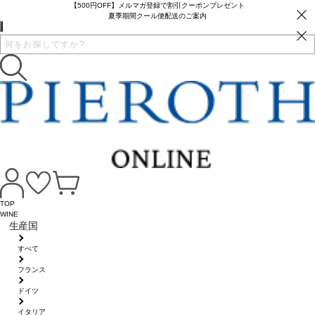
【500円OFF】メルマガ登録で割引クーポンプレゼント
夏季期間クール便配送のご案内
TOP
WINE
生産国
すべて
フランス
ドイツ
イタリア