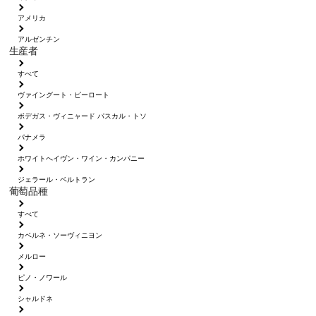
アメリカ
アルゼンチン
生産者
すべて
ヴァイングート・ピーロート
ボデガス・ヴィニャード パスカル・トソ
パナメラ
ホワイトへイヴン・ワイン・カンパニー
ジェラール・ベルトラン
葡萄品種
すべて
カベルネ・ソーヴィニヨン
メルロー
ピノ・ノワール
シャルドネ