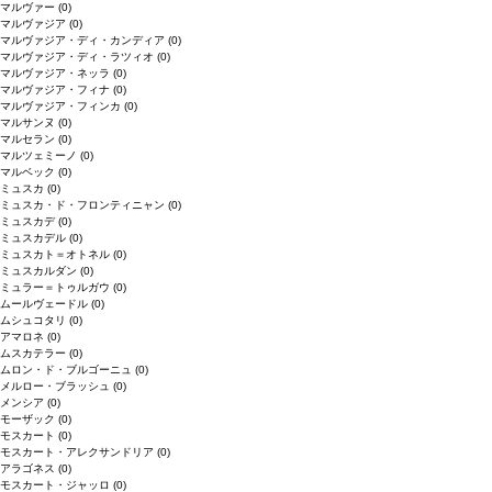
マルヴァー
(0)
マルヴァジア
(0)
マルヴァジア・ディ・カンディア
(0)
マルヴァジア・ディ・ラツィオ
(0)
マルヴァジア・ネッラ
(0)
マルヴァジア・フィナ
(0)
マルヴァジア・フィンカ
(0)
マルサンヌ
(0)
マルセラン
(0)
マルツェミーノ
(0)
マルベック
(0)
ミュスカ
(0)
ミュスカ・ド・フロンティニャン
(0)
ミュスカデ
(0)
ミュスカデル
(0)
ミュスカト＝オトネル
(0)
ミュスカルダン
(0)
ミュラー＝トゥルガウ
(0)
ムールヴェードル
(0)
ムシュコタリ
(0)
アマロネ
(0)
ムスカテラー
(0)
ムロン・ド・ブルゴーニュ
(0)
メルロー・ブラッシュ
(0)
メンシア
(0)
モーザック
(0)
モスカート
(0)
モスカート・アレクサンドリア
(0)
アラゴネス
(0)
モスカート・ジャッロ
(0)