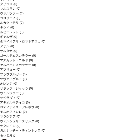
グリッロ
(0)
マルスラン
(0)
ヴァルツァー
(0)
コロリーノ
(0)
ルカツィテリ
(0)
キシィ
(0)
ルビーレッド
(0)
ギャムザ
(0)
タマイオアサ・ロマネアスカ
(0)
アサル
(0)
サルタナ
(0)
ゴールドムスカテラー
(0)
マスカット・ゴルド
(0)
ゲルバームスカテラー
(0)
アブリュー
(0)
ブラウブルガー
(0)
ツヴァイゲルト
(0)
オレンジ
(0)
リボッラ・ジャッラ
(0)
ヴュルツァー
(0)
サペラヴィ
(0)
アギオルギティコ
(0)
ロディティス・アレポウ
(0)
モスホフィレロ
(0)
マラグジア
(0)
ヴェルシュリースリング
(0)
ラグレイン
(0)
ガルナッチャ・ティントレラ
(0)
もっと見る