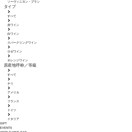
ソーヴィニヨン・ブラン
タイプ
すべて
赤ワイン
白ワイン
スパークリングワイン
ロゼワイン
オレンジワイン
原産地呼称／等級
すべて
チリ
アメリカ
フランス
ドイツ
イタリア
GIFT
EVENTS