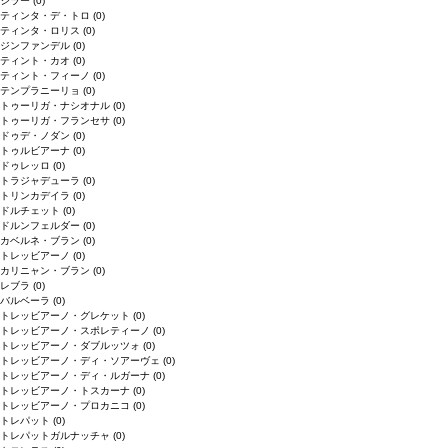
シラー
(0)
ティンタ・デ・トロ
(0)
ティンタ・ロリス
(0)
ジンファンデル
(0)
ティント・カオ
(0)
ティント・フィーノ
(0)
テンプラニーリョ
(0)
トゥーリガ・ナシオナル
(0)
トゥーリガ・フランセサ
(0)
ドゥデ・ノダン
(0)
トゥルビアーナ
(0)
ドゥレッロ
(0)
トラジャデューラ
(0)
トリンカデイラ
(0)
ドルチェット
(0)
ドルンフェルダー
(0)
カベルネ・ブラン
(0)
トレッビアーノ
(0)
カリニャン・ブラン
(0)
レブラ
(0)
バルベーラ
(0)
トレッビアーノ・グレケット
(0)
トレッビアーノ・スポレティーノ
(0)
トレッビアーノ・ダブルッツォ
(0)
トレッビアーノ・ディ・ソアーヴェ
(0)
トレッビアーノ・ディ・ルガーナ
(0)
トレッビアーノ・トスカーナ
(0)
トレッビアーノ・プロカニコ
(0)
トレパット
(0)
トレパットガルナッチャ
(0)