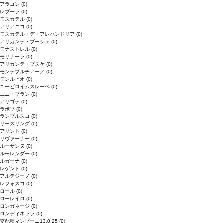
アラゴン
(0)
レブーラ
(0)
モスカテル
(0)
アリアニコ
(0)
モスカテル・デ・アレハンドリア
(0)
アリカンテ・ブーシェ
(0)
モナストレル
(0)
モリナーラ
(0)
アリカンテ・ブスケ
(0)
モンテプルチアーノ
(0)
モンルビオ
(0)
ユービロイムスレーベ
(0)
ユニ・ブラン
(0)
アリゴテ
(0)
ラボソ
(0)
ランブルスコ
(0)
リースリング
(0)
アリント
(0)
リヴァーナー
(0)
ルーサンヌ
(0)
ルーレンダー
(0)
ルガーナ
(0)
レゲント
(0)
アルテジーノ
(0)
レフォスコ
(0)
ロール
(0)
ローレイロ
(0)
ロンガネージ
(0)
ロンディネッラ
(0)
交配種マンゾーニ13.0.25
(0)