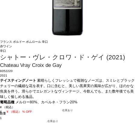
フランス
ボルドー
ポムロール
辛口
赤ワイン
辛口
シャトー・ヴレ・クロワ・ド・ゲイ (2021)
Chateau Vray Croix de Gay
9352220
2021
テイスティングノート
素晴らしくフレッシュで複雑なノーズは、スミレとブラック
チェリーの繊細な花を表す。口に含むと、美しい黒果実の風味が広がり、ほのかな
焦臭を伴う。滑らかでエレガントなヴィンテージ、今飲んでも、また数年後でも美
味しく愉しめる逸品。
葡萄品種
メルロー80%、カベルネ・フラン20%
¥
（税込）
在庫あり
¥
→
¥
（税込）
% OFF
数量
1
在庫あり