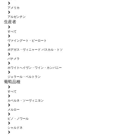
アメリカ
アルゼンチン
生産者
すべて
ヴァイングート・ピーロート
ボデガス・ヴィニャード パスカル・トソ
パナメラ
ホワイトへイヴン・ワイン・カンパニー
ジェラール・ベルトラン
葡萄品種
すべて
カベルネ・ソーヴィニヨン
メルロー
ピノ・ノワール
シャルドネ