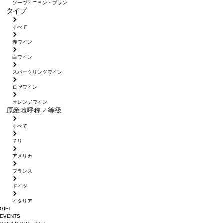
ソーヴィニヨン・ブラン
タイプ
すべて
赤ワイン
白ワイン
スパークリングワイン
ロゼワイン
オレンジワイン
原産地呼称／等級
すべて
チリ
アメリカ
フランス
ドイツ
イタリア
GIFT
EVENTS