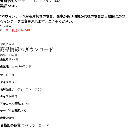
葡萄品種
ソーヴィニヨン・ブラン 100%
認証
SWNZ
*本ヴィンテージが在庫切れの場合、在庫があり価格が同様の場合は自動的に次の
ヴィンテージに変更されます、ご了承ください。
¥
（税込）
¥
→
¥
（税込）
% OFF
お気に入り
商品情報のダウンロード
商品PDF印刷
生産者
リマペレ
生産地
ニュージーランド
/
マールボロ
タイプ
白ワイン
葡萄品種
ソーヴィニヨン・ブラン
テイスト
辛口
アルコール度数
13.7%
サーブする温度
14℃
容量
750ml
葡萄畑の位置
ラパウラ・ロード