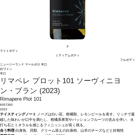
3
ライトボディ
ミディアムボディ
フルボディ
ニュージーランド
マールボロ
辛口
白ワイン
辛口
リマペレ プロット101 ソーヴィニヨ
ン・ブラン (2023)
Rimapere Plot 101
9357393
2023
テイスティングノート
ノーズは白い花、柑橘類、レモンピールを表す。リッチで凝
縮した味わいが口中を満たし、柑橘系果実やパッションフルーツの含みを伴い、火
打ち石とミネラルを感じるフィニッシュが長く残る。
合う料理
白身魚、貝類、クリーム添えの白身肉、山羊のチーズなどと好相性