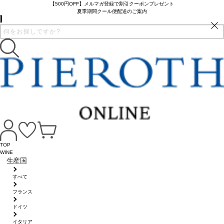
【500円OFF】メルマガ登録で割引クーポンプレゼント
夏季期間クール便配送のご案内
TOP
WINE
生産国
すべて
フランス
ドイツ
イタリア