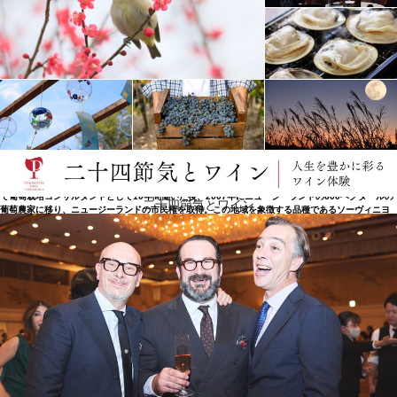
専門知識と勇気で踏み出す第一歩
2019年11月、アンヌ・エスカルがエステートディレクターに就任。ローヌ渓谷に生まれ、ボルドー
の農業工学学校ENITAで葡萄栽培と醸造の修士号を取得しました。ラングドック・ルーシヨン地方
で葡萄栽培コンサルタントとして10年間働いた後、2007年にニュージーランドの600ヘクタールの
二十四節気とワイン
葡萄農家に移り、ニュージーランドの市民権を取得。この地域を象徴する品種であるソーヴィニヨ
ン・ブランとピノ・ノワールからプレミアムクラフト（単一畑）ワインを開発する仕事を担当。
エドモンド・ド・ロートシルト執行委員会会長 のアリアンヌ・ド・ロートシルトはこう言います
「リマペレは、非常に優れたテロワールに属しているという利点があり、この地を輝かせるのは、
私たちの専門知識と勇気です。今日、リマペレの冒険とその野心において重要な一歩を踏み出しま
した。」