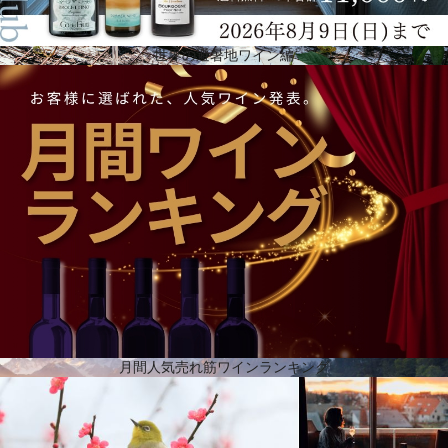
世界の避暑地ワイン編
温暖冷涼な気候
温暖冷涼な気候で、日射に恵まれていますが、冷涼な風によって30℃以下の気温が保たれていま
す。気温の低い夜間によって酸味とアルコールのバランスがとれたワインが造れます。エドモン・
ド・ロートシルト・ヘリテージのマネージングディレクター、ボリス・ブレオーは「私たちはテロ
ワールのポテンシャルを理解し始めたばかり。6年間の経験と発見を経て、アンヌ・エスカルをエス
テートディレクターとして採用し、さらなるステップアップを図っています。アンヌは、フランス
とニュージーランドの二重国籍であり、優れた学歴と専門的なキャリアを持つことから、我々の組
織においてユニークな資産です。」と言います。
月間人気売れ筋ワインランキング