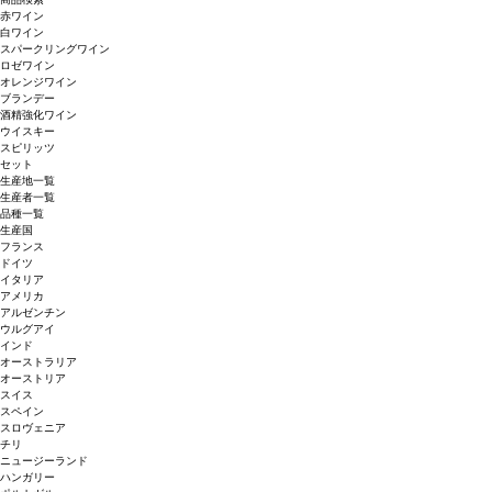
赤ワイン
白ワイン
スパークリングワイン
ロゼワイン
オレンジワイン
ブランデー
酒精強化ワイン
ウイスキー
スピリッツ
セット
生産地一覧
生産者一覧
品種一覧
生産国
フランス
ドイツ
イタリア
アメリカ
アルゼンチン
ウルグアイ
インド
オーストラリア
オーストリア
スイス
スペイン
スロヴェニア
チリ
ニュージーランド
ハンガリー