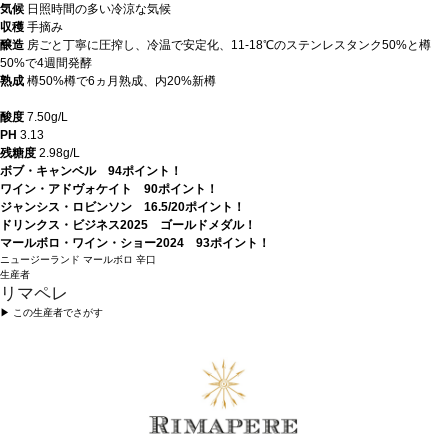
気候
日照時間の多い冷涼な気候
収穫
手摘み
醸造
房ごと丁寧に圧搾し、冷温で安定化、11-18℃のステンレスタンク50%と樽
50%で4週間発酵
熟成
樽50%樽で6ヵ月熟成、内20%新樽
酸度
7.50g/L
PH
3.13
残糖度
2.98g/L
ボブ・キャンベル 94ポイント！
ワイン・アドヴォケイト 90ポイント！
ジャンシス・ロビンソン 16.5/20ポイント！
ドリンクス・ビジネス2025 ゴールドメダル！
マールボロ・ワイン・ショー2024 93ポイント！
ニュージーランド
マールボロ
辛口
生産者
リマペレ
▶︎ この生産者でさがす