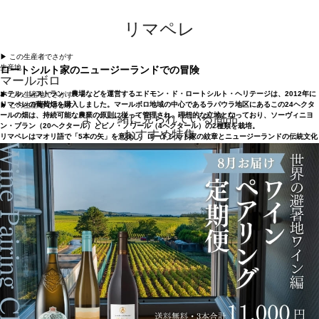
リマペレ
▶︎ この生産者でさがす
生産地
ロートシルト家のニュージーランドでの冒険
マールボロ
ホテル、レストラン、農場などを運営するエドモン・ド・ロートシルト・ヘリテージは、2012年に
▶︎ この生産地でさがす
リマペレの葡萄畑を購入しました。マールボロ地域の中心であるラパウラ地区にあるこの24ヘクタ
▶︎ この生産地でさがす
ールの畑は、持続可能な農業の原則に従って管理され、理想的な立地となっており、ソーヴィニヨ
よく一緒に見られている商品
ン・ブラン（20ヘクタール）とピノ・ノワール（4ヘクタール）の2種類を栽培。
おすすめ特集
リマペレはマオリ語で「5本の矢」を意味し、ロートシルト家の紋章とニュージーランドの伝統文化
を同時に称えています。ロートシルト家のニュージーランドでの冒険は、2012年にベンジャミン・
ド・ロートシルトがリマペレという名の世界クラスのソーヴィニヨン・ブランを造ることを決めた
ときから始まりました。ベンジャミンは、マールボロ渓谷に抱かれたゴールデンマイルの中心とい
う理想的なラバウラに葡萄畑を購入したのです。