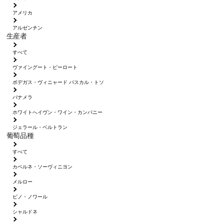
アメリカ
アルゼンチン
生産者
すべて
ヴァイングート・ピーロート
ボデガス・ヴィニャード パスカル・トソ
パナメラ
ホワイトへイヴン・ワイン・カンパニー
ジェラール・ベルトラン
葡萄品種
すべて
カベルネ・ソーヴィニヨン
メルロー
ピノ・ノワール
シャルドネ