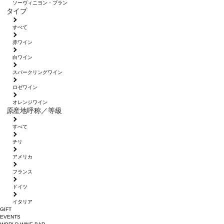
ソーヴィニヨン・ブラン
タイプ
すべて
赤ワイン
白ワイン
スパークリングワイン
ロゼワイン
オレンジワイン
原産地呼称／等級
すべて
チリ
アメリカ
フランス
ドイツ
イタリア
GIFT
EVENTS