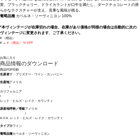
実、ブラックチェリー、ドライカラントが口中を満たし、ダークチョコレートの滑
らかなテクスチャーが支え、見事な風味が残る。
葡萄品種
カベルネ・ソーヴィニヨン 100%
*本ヴィンテージが在庫切れの場合、在庫があり価格が同様の場合は自動的に次の
ヴィンテージに変更されます、ご了承ください。
¥
（税込）
¥
→
¥
（税込）
% OFF
お気に入り
商品情報のダウンロード
商品PDF印刷
生産者
ザ・プリズナー・ワイン・カンパニー
生産地
アメリカ
/
カリフォルニア
/
レッド・ヒルズ・レイク・カウンティ
原産地呼称／等級
アメリカ
/
A.V.A. レッド・ヒルズ・レイク・カウンティ
タイプ
赤ワイン
葡萄品種
カベルネ・ソーヴィニヨン