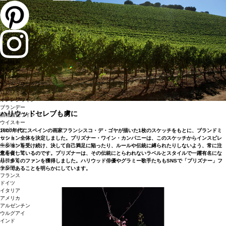
商品検索
赤ワイン
白ワイン
スパークリングワイン
ロゼワイン
オレンジワイン
ブランデー
ハリウッドセレブも虜に
酒精強化ワイン
ウイスキー
スピリッツ
1800年代にスペインの画家フランシスコ・デ・ゴヤが描いた1枚のスケッチをもとに、ブランドミ
セット
ッション全体を決定しました。プリズナー・ワイン・カンパニーは、このスケッチからインスピレ
生産地一覧
ーションを受け続け、決して自己満足に陥ったり、ルールや伝統に縛られたりしないよう、常に注
生産者一覧
意を促しているのです。プリズナーは、その伝統にとらわれないラベルとスタイルで一躍有名にな
品種一覧
り、多くのファンを獲得しました。ハリウッド俳優やグラミー歌手たちもSNSで「プリズナー」フ
生産国
ァンであることを明らかにしています。
フランス
ドイツ
イタリア
アメリカ
アルゼンチン
ウルグアイ
インド