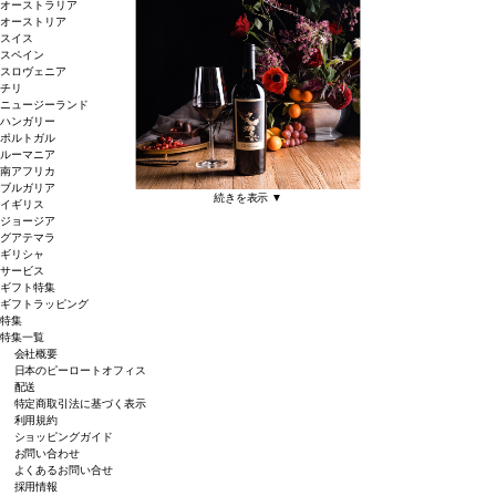
オーストラリア
オーストリア
スイス
スペイン
スロヴェニア
チリ
ニュージーランド
ハンガリー
ポルトガル
ルーマニア
南アフリカ
ブルガリア
続きを表示 ▼
イギリス
ジョージア
グアテマラ
ギリシャ
サービス
ギフト特集
ギフトラッピング
特集
特集一覧
会社概要
日本のピーロートオフィス
配送
特定商取引法に基づく表示
利用規約
ショッピングガイド
お問い合わせ
よくあるお問い合せ
採用情報