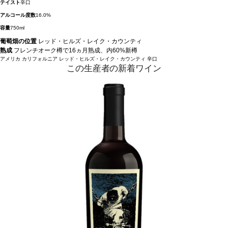
テイスト
辛口
アルコール度数
16.0%
容量
750ml
葡萄畑の位置
レッド・ヒルズ・レイク・カウンティ
熟成
フレンチオーク樽で16ヵ月熟成、内60%新樽
アメリカ
カリフォルニア
レッド・ヒルズ・レイク・カウンティ
辛口
この生産者の新着ワイン