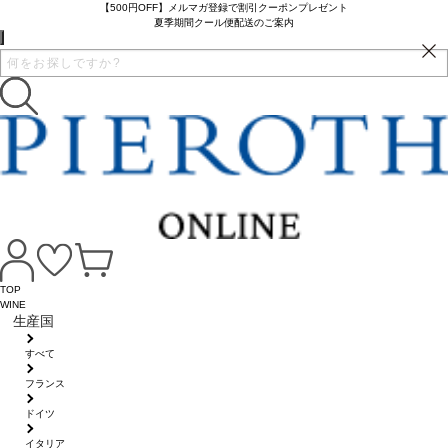
【500円OFF】メルマガ登録で割引クーポンプレゼント
夏季期間クール便配送のご案内
TOP
WINE
生産国
すべて
フランス
ドイツ
イタリア