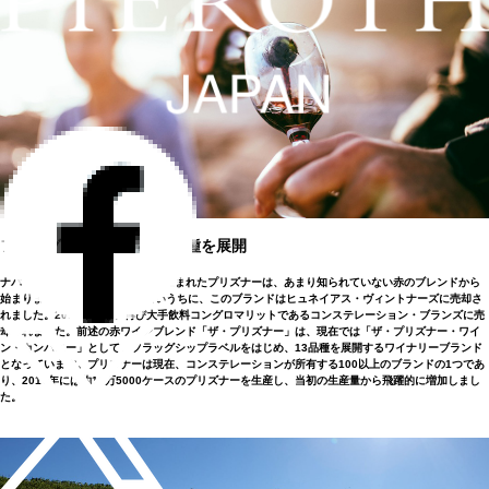
フラッグシップはじめ13品種を展開
ナパ・ヴァレーのラザフォードで生まれたプリズナーは、あまり知られていない赤のブレンドから
始まりましたが、10年も経たないうちに、このブランドはヒュネイアス・ヴィントナーズに売却さ
れました。2016年には、再び大手飲料コングロマリットであるコンステレーション・ブランズに売
却されました。前述の赤ワインブレンド「ザ・プリズナー」は、現在では「ザ・プリズナー・ワイ
ン・カンパニー」として、フラッグシップラベルをはじめ、13品種を展開するワイナリーブランド
となっています。プリズナーは現在、コンステレーションが所有する100以上のブランドの1つであ
り、2017年には約16万5000ケースのプリズナーを生産し、当初の生産量から飛躍的に増加しまし
た。