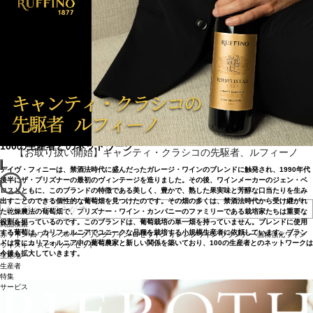
ザ・プリズナー・ワイン・カンパニー
100の生産者とのネットワーク
【お取り扱い開始】キャンティ・クラシコの先駆者、ルフィーノ
デイヴ・フィニーは、禁酒法時代に盛んだったガレージ・ワインのブレンドに触発され、1990年代
後半にザ・プリズナーの最初のヴィンテージを造りました。その後、ワインメーカーのジェン・ベ
ロスとともに、このブランドの特徴である美しく、豊かで、熟した果実味と芳醇な口当たりを生み
出すことのできる個性的な葡萄畑を見つけたのです。その畑の多くは、禁酒法時代から受け継がれ
た乾燥農法の葡萄畑で、プリズナー・ワイン・カンパニーのファミリーである栽培家たちは重要な
役割を担っているのです。このブランドは、葡萄栽培の単一畑を持っていません。ブレンドに使用
商品検索
する葡萄は、カリフォルニアでユニークな品種を栽培する小規模生産者に依頼しています。ブラン
赤ワイン
白ワイン
スパークリングワイン
ロゼワイン
オレンジワイン
ブランデー
酒精強化ワイン
ドは常にカリフォルニア中の葡萄農家と新しい関係を築いており、100の生産者とのネットワークは
ウイスキー
スピリッツ
セット
今後も拡大していきます。
生産地
生産者
特集
サービス