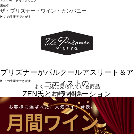
アメリカ カリフォルニア
生産者
ザ・プリズナー・ワイン・カンパニー
▶︎ この生産者でさがす
プリズナーがパルクールアスリート＆ア
ーティストの
▶︎ この生産者でさがす
よく一緒に見られている商品
ZEN氏とコラボレーション
おすすめ特集