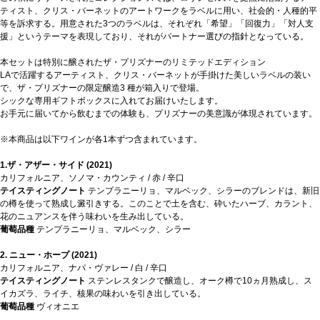
ティスト、クリス・バーネットのアートワークをラベルに用い、社会的・人種的平
等を訴求する。用意された3つのラベルは、それぞれ「希望」「回復力」「対人支
援」というテーマを表現しており、それがパートナー選びの指針となっている。
本セットは特別に醸されたザ・プリズナーのリミテッドエディション
LAで活躍するアーティスト、クリス・バーネットが手掛けた美しいラベルの装い
で、ザ・プリズナーの限定醸造3 種が箱入りで登場。
シックな専用ギフトボックスに入れてお届けいたします。
お手元に届いてから飲むまでの体験も、プリズナーの美意識が体現されています。
※本商品は以下ワインが各1本ずつ含まれています。
1.ザ・アザー・サイド (2021)
カリフォルニア、ソノマ・カウンティ / 赤 / 辛口
テイスティングノート
テンプラニーリョ、マルベック、シラーのブレンドは、新旧
の樽を使って熟成し澱引きする。このことで土を含む、砕いたハーブ、カラント、
花のニュアンスを伴う味わいを生み出している。
葡萄品種
テンプラニーリョ、マルベック、シラー
2. ニュー・ホープ (2021)
カリフォルニア、ナパ・ヴァレー / 白 / 辛口
テイスティングノート
ステンレスタンクで醸造し、オーク樽で10ヵ月熟成し、ス
イカズラ、ライチ、核果の味わいを引き出している。
葡萄品種
ヴィオニエ