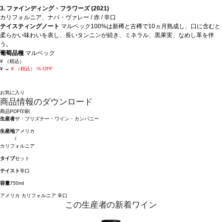
3. ファインディング・フラワーズ (2021)
カリフォルニア、ナパ・ヴァレー / 赤 / 辛口
テイスティングノート
マルベック100%は新樽と古樽で10ヵ月熟成し、口に含むと
柔らかい味わいを表し、長いタンニンが続き、ミネラル、黒果実、なめし革を伴
う。
葡萄品種
マルベック
¥
（税込）
¥
→
¥
（税込）
% OFF
お気に入り
商品情報のダウンロード
商品PDF印刷
生産者
ザ・プリズナー・ワイン・カンパニー
生産地
アメリカ
/
カリフォルニア
タイプ
セット
テイスト
辛口
容量
750ml
アメリカ
カリフォルニア
辛口
この生産者の新着ワイン