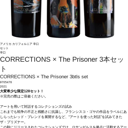
アメリカ
カリフォルニア
辛口
セット
辛口
CORRECTIONS × The Prisoner 3本セッ
ト
CORRECTIONS × The Prisoner 3btls set
9705476
2021
大変希少な限定128セット！
※完売の際はご容赦ください。
アートを用いて対話するコレクションズの試み
これまでも戦争の不正と残酷さに抗議し、フランシスコ・ゴヤの作品をラベルにあ
しらったレッド・ブレンドを展開するなど、“アートを使った対話”を試みてきた
ザ・プリズナー。
この秋にリリースされたコレクションズでは、ロサンゼルスを拠点に活動するアー