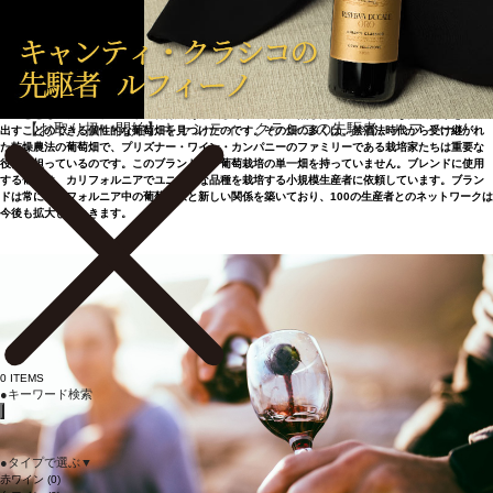
100の生産者とのネットワーク
デイヴ・フィニーは、禁酒法時代に盛んだったガレージ・ワインのブレンドに触発され、1990年代
後半にザ・プリズナーの最初のヴィンテージを造りました。その後、ワインメーカーのジェン・ベ
ロスとともに、このブランドの特徴である美しく、豊かで、熟した果実味と芳醇な口当たりを生み
【お取り扱い開始】キャンティ・クラシコの先駆者、ルフィーノ
出すことのできる個性的な葡萄畑を見つけたのです。その畑の多くは、禁酒法時代から受け継がれ
た乾燥農法の葡萄畑で、プリズナー・ワイン・カンパニーのファミリーである栽培家たちは重要な
役割を担っているのです。このブランドは、葡萄栽培の単一畑を持っていません。ブレンドに使用
する葡萄は、カリフォルニアでユニークな品種を栽培する小規模生産者に依頼しています。ブラン
ドは常にカリフォルニア中の葡萄農家と新しい関係を築いており、100の生産者とのネットワークは
今後も拡大していきます。
0
ITEMS
●
キーワード検索
●
タイプで選ぶ
▼
赤ワイン
(0)