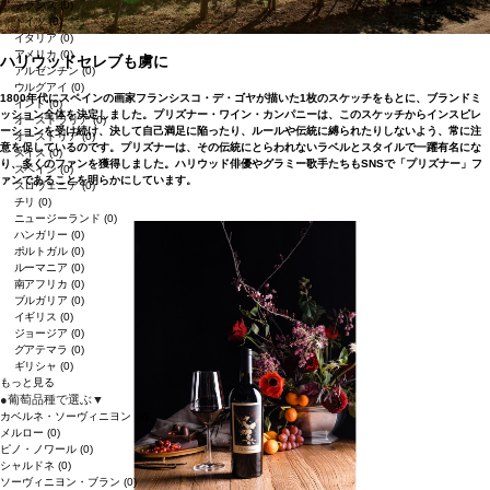
フランス
(0)
ドイツ
(0)
イタリア
(0)
アメリカ
(0)
ハリウッドセレブも虜に
アルゼンチン
(0)
ウルグアイ
(0)
1800年代にスペインの画家フランシスコ・デ・ゴヤが描いた1枚のスケッチをもとに、ブランドミ
インド
(0)
ッション全体を決定しました。プリズナー・ワイン・カンパニーは、このスケッチからインスピレ
オーストラリア
(0)
ーションを受け続け、決して自己満足に陥ったり、ルールや伝統に縛られたりしないよう、常に注
オーストリア
(0)
意を促しているのです。プリズナーは、その伝統にとらわれないラベルとスタイルで一躍有名にな
スイス
(0)
り、多くのファンを獲得しました。ハリウッド俳優やグラミー歌手たちもSNSで「プリズナー」フ
スペイン
(0)
ァンであることを明らかにしています。
スロヴェニア
(0)
チリ
(0)
ニュージーランド
(0)
ハンガリー
(0)
ポルトガル
(0)
ルーマニア
(0)
南アフリカ
(0)
ブルガリア
(0)
イギリス
(0)
ジョージア
(0)
グアテマラ
(0)
ギリシャ
(0)
もっと見る
●
葡萄品種で選ぶ
▼
カベルネ・ソーヴィニヨン
(0)
メルロー
(0)
ピノ・ノワール
(0)
シャルドネ
(0)
ソーヴィニヨン・ブラン
(0)