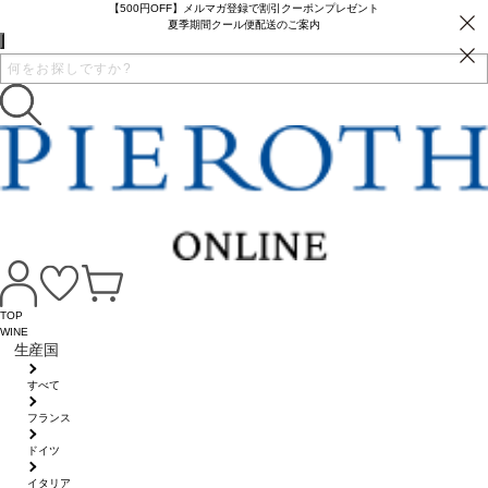
【500円OFF】メルマガ登録で割引クーポンプレゼント
夏季期間クール便配送のご案内
TOP
WINE
生産国
すべて
フランス
ドイツ
イタリア