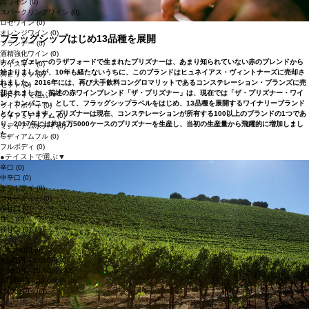
白ワイン
(0)
スパークリングワイン
(0)
ロゼワイン
(0)
オレンジワイン
(0)
フラッグシップはじめ13品種を展開
ブランデー
(0)
酒精強化ワイン
(0)
ナパ・ヴァレーのラザフォードで生まれたプリズナーは、あまり知られていない赤のブレンドから
ウイスキー
(0)
始まりましたが、10年も経たないうちに、このブランドはヒュネイアス・ヴィントナーズに売却さ
スピリッツ
(0)
れました。2016年には、再び大手飲料コングロマリットであるコンステレーション・ブランズに売
セット
(0)
却されました。前述の赤ワインブレンド「ザ・プリズナー」は、現在では「ザ・プリズナー・ワイ
●
ボディで選ぶ
▼
ン・カンパニー」として、フラッグシップラベルをはじめ、13品種を展開するワイナリーブランド
ライトボディ
(0)
となっています。プリズナーは現在、コンステレーションが所有する100以上のブランドの1つであ
ライトミディアム
(0)
り、2017年には約16万5000ケースのプリズナーを生産し、当初の生産量から飛躍的に増加しまし
ミディアムボディ
(0)
た。
ミディアムフル
(0)
フルボディ
(0)
●
テイストで選ぶ
▼
辛口
(0)
中辛口
(0)
オフドライ
(0)
フルーティー
(0)
中甘口
(0)
甘口
(0)
極甘口
(0)
●
価格で選ぶ
▼
～4,000円
(0)
4,001円～7,000円
(0)
7,001円～10,000円
(0)
10,001円～20,000円
(0)
20,001円～
(0)
●
生産地で選ぶ
▼