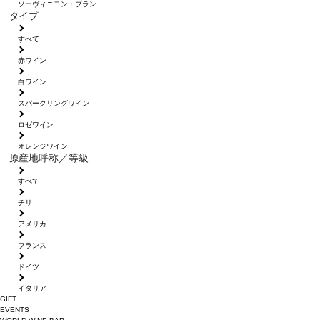
ソーヴィニヨン・ブラン
タイプ
すべて
赤ワイン
白ワイン
スパークリングワイン
ロゼワイン
オレンジワイン
原産地呼称／等級
すべて
チリ
アメリカ
フランス
ドイツ
イタリア
GIFT
EVENTS