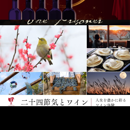
月間人気売れ筋ワインランキング
革新的かつ斬新な製法とブレンドに挑戦し、新たなワインを生
み続けている「プリズナー」。
そんなプリズナーのワインづくりと同様に、常に新たな境地に
挑戦し続けるパルクールアスリートでアーティストである
ZEN氏とコラボレーション。
プリズナーの特設ページでは、ZEN氏の貴重なインタビュー
なども公開中！
二十四節気とワイン