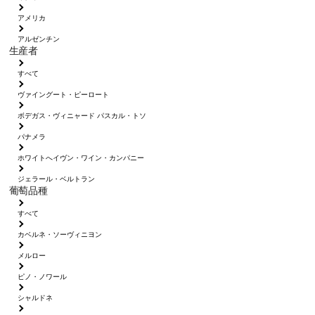
アメリカ
アルゼンチン
生産者
すべて
ヴァイングート・ピーロート
ボデガス・ヴィニャード パスカル・トソ
パナメラ
ホワイトへイヴン・ワイン・カンパニー
ジェラール・ベルトラン
葡萄品種
すべて
カベルネ・ソーヴィニヨン
メルロー
ピノ・ノワール
シャルドネ