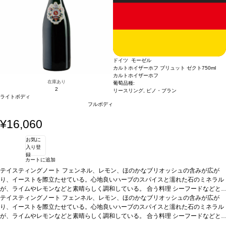
ドイツ モーゼル
カルトホイザーホフ ブリュット ゼクト
750ml
カルトホイザーホフ
在庫あり
葡萄品種:
2
リースリング, ピノ・ブラン
ライトボディ
フルボディ
¥16,060
お気に
入り登
録
カートに追加
テイスティングノート
フェンネル、レモン、ほのかなブリオッシュの含みが広が
り、イーストを際立たせている。心地良いハーブのスパイスと濡れた石のミネラル
が、ライムやレモンなどと素晴らしく調和している。
合う料理
シーフードなどと
好相性。
テイスティングノート
葡萄品種
リースリング 80%、ピノ・ブラン 20%
フェンネル、レモン、ほのかなブリオッシュの含みが広が
り、イーストを際立たせている。心地良いハーブのスパイスと濡れた石のミネラル
が、ライムやレモンなどと素晴らしく調和している。
合う料理
シーフードなどと
好相性。
葡萄品種
リースリング 80%、ピノ・ブラン 20%