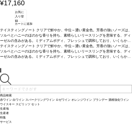
¥17,160
お気に
入り登
録
カートに追加
テイスティングノート
クリアで鮮やか、中位～濃い黄金色。芳香の強いノーズは、
ソルベとハニーのほのかな香りを持ち、素晴らしいリースリングを意味する、ディ
ーゼルの含みがある。ミディアムボディ、フレッシュで調和しており、いくらかの
魅力的なトロピカルフルーツと柑橘類の含みを持ち、ライムのひねりが伴い、長い
テイスティングノート
クリアで鮮やか、中位～濃い黄金色。芳香の強いノーズは、
後味で快く余韻に残る。
ソルベとハニーのほのかな香りを持ち、素晴らしいリースリングを意味する、ディ
葡萄品種
リースリング 100%
ーゼルの含みがある。ミディアムボディ、フレッシュで調和しており、いくらかの
魅力的なトロピカルフルーツと柑橘類の含みを持ち、ライムのひねりが伴い、長い
後味で快く余韻に残る。
葡萄品種
リースリング 100%
商品検索
赤ワイン
白ワイン
スパークリングワイン
ロゼワイン
オレンジワイン
ブランデー
酒精強化ワイン
ウイスキー
スピリッツ
セット
生産地
生産者
特集
サービス