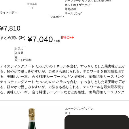
シーファークリスタル (2023)
750ml
在庫あり
カルトホイザーホフ
1
葡萄品種:
ライトボディ
リースリング
フルボディ
¥7,810
¥7,040
まとめ買い(3+)
9%OFF
/ 1本
お気に
入り登
録
カートに追加
テイスティングノート
たっぷりのミネラルを含む、すっきりとした果実味が広が
る。軽やかで親しみやすいが、力強さも感じられる。テロワールを最大限表現す
る、美味しい一本。
合う料理
シーフードなどと好相性。
葡萄品種
リースリング
テイスティングノート
たっぷりのミネラルを含む、すっきりとした果実味が広が
る。軽やかで親しみやすいが、力強さも感じられる。テロワールを最大限表現す
る、美味しい一本。
合う料理
シーフードなどと好相性。
葡萄品種
リースリング
スパークリングワイン
辛口