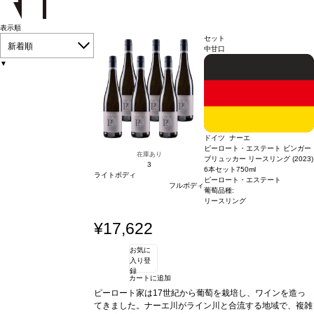
表示順
セット
新着順
中甘口
▼
ドイツ ナーエ
ピーロート・エステート ビンガー
在庫あり
ブリュッカー リースリング (2023)
3
6本セット
750ml
ライトボディ
ピーロート・エステート
フルボディ
葡萄品種:
リースリング
¥17,622
お気に
入り登
録
カートに追加
ピーロート家は17世紀から葡萄を栽培し、ワインを造っ
てきました。ナーエ川がライン川と合流する地域で、複雑