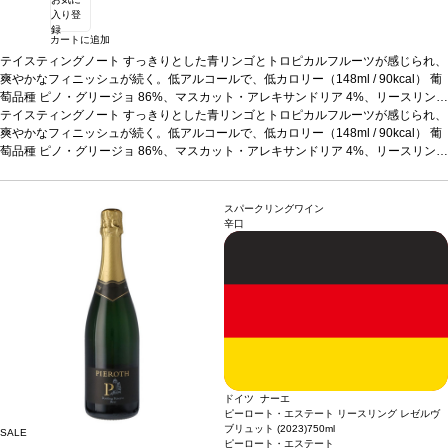
入り登
録
カートに追加
テイスティングノート
すっきりとした青リンゴとトロピカルフルーツが感じられ、
爽やかなフィニッシュが続く。低アルコールで、低カロリー（148ml / 90kcal）
葡
萄品種
ピノ・グリージョ 86%、マスカット・アレキサンドリア 4%、リースリング
2%、サルタナ 2%、ゲヴュルツトラミネール 2%、その他 4%
テイスティングノート
すっきりとした青リンゴとトロピカルフルーツが感じられ、
サスティナブル認証
カリフォルニア・グリーン・メダル-サスティナブル・ワイングローイング、ビジネ
爽やかなフィニッシュが続く。低アルコールで、低カロリー（148ml / 90kcal）
葡
ス・リーダーシップ・アワード、カリフォルニア・サスティナブル・ワイナリー認
萄品種
ピノ・グリージョ 86%、マスカット・アレキサンドリア 4%、リースリング
証
2%、サルタナ 2%、ゲヴュルツトラミネール 2%、その他 4%
*本ヴィンテージが在庫切れの場合、在庫があり価格が同様の場合は自動的に次
サスティナブル認証
のヴィンテージに変更されます、ご了承ください。
カリフォルニア・グリーン・メダル-サスティナブル・ワイングローイング、ビジネ
ス・リーダーシップ・アワード、カリフォルニア・サスティナブル・ワイナリー認
スパークリングワイン
証
*本ヴィンテージが在庫切れの場合、在庫があり価格が同様の場合は自動的に次
辛口
のヴィンテージに変更されます、ご了承ください。
ドイツ ナーエ
ピーロート・エステート リースリング レゼルヴ
ブリュット (2023)
750ml
SALE
ピーロート・エステート