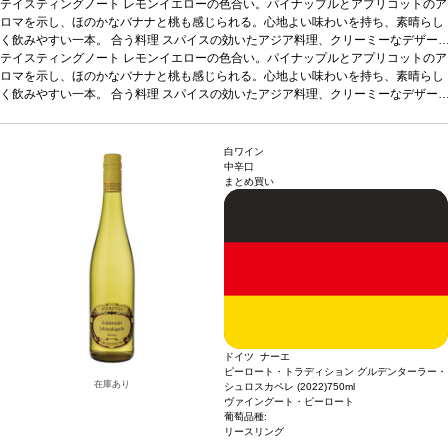
テイスティングノート
レモンイエローの色合い。パイナップルとアプリコットのア
ロマを示し、ほのかなバナナと桃も感じられる。心地よい味わいを持ち、素晴らし
く飲みやすい一本。
合う料理
スパイスの効いたアジア料理、クリーミーなデザー
トなどと好相性。
テイスティングノート
葡萄品種
レモンイエローの色合い。パイナップルとアプリコットのア
リースリング
*本ヴィンテージが在庫切れの場合、在庫
があり価格が同様の場合は自動的に次のヴィンテージに変更されますのでご了承く
ロマを示し、ほのかなバナナと桃も感じられる。心地よい味わいを持ち、素晴らし
ださい。
く飲みやすい一本。
合う料理
スパイスの効いたアジア料理、クリーミーなデザー
トなどと好相性。
葡萄品種
リースリング
*本ヴィンテージが在庫切れの場合、在庫
があり価格が同様の場合は自動的に次のヴィンテージに変更されますのでご了承く
ださい。
白ワイン
中辛口
まとめ買い
ドイツ ナーエ
ピーロート・トラディション グルデンターラー・
在庫あり
シュロスカペレ (2022)
750ml
ヴァイングート・ピーロート
葡萄品種:
リースリング