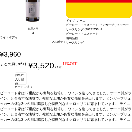
ドイツ ナーエ
ピーロート・エステート ビンガーブリュッカー
在庫あり
リースリング (2023)
750ml
3
ピーロート・エステート
ライトボディ
葡萄品種:
フルボディ
リースリング
¥3,960
¥3,520
まとめ買い(6+)
11%OFF
/ 1本
お気に
入り登
録
カートに追加
ピーロート家は17世紀から葡萄を栽培し、ワインを造ってきました。ナーエ川がラ
イン川と合流する地域で、複雑な土壌が良質な葡萄を産出します。ビンガーブリュ
ッカーの畑は2つの川に隣接した特徴的なミクロクリマに恵まれています。
テイス
ティングノート
ピーロート家は17世紀から葡萄を栽培し、ワインを造ってきました。ナーエ川がラ
ノーズはジャスミン、マンゴー、桃を示し、青リンゴやほのかなラ
イムピールが続く。素晴らしくフルーティーで、心地よく調和の取れた、飲みやす
イン川と合流する地域で、複雑な土壌が良質な葡萄を産出します。ビンガーブリュ
い一本。
ッカーの畑は2つの川に隣接した特徴的なミクロクリマに恵まれています。
合う料理
スパイスの効いた料理、タイ・カレー、ロックフォールチーズ
テイス
などと好相性。
ティングノート
葡萄品種
ノーズはジャスミン、マンゴー、桃を示し、青リンゴやほのかなラ
リースリング
*本ヴィンテージが在庫切れの場合、在庫が
あり価格が同様の場合は自動的に次のヴィンテージに変更されます、ご了承くださ
イムピールが続く。素晴らしくフルーティーで、心地よく調和の取れた、飲みやす