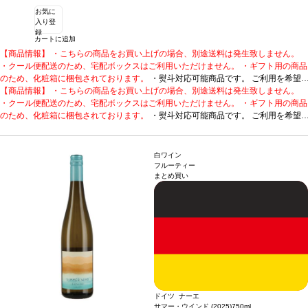
お気に
入り登
録
カートに追加
【商品情報】 ・こちらの商品をお買い上げの場合、別途送料は発生致しません。
・クール便配送のため、宅配ボックスはご利用いただけません。 ・ギフト用の商品
のため、化粧箱に梱包されております。
・熨斗対応可能商品です。 ご利用を希望
される場合、ご注文時コメント欄に熨斗をご希望の旨と「結び・上部表書き内容・
【商品情報】 ・こちらの商品をお買い上げの場合、別途送料は発生致しません。
下部のお名入れ内容」の3つをご入力ください。無地熨斗の場合は、結びをご指定
・クール便配送のため、宅配ボックスはご利用いただけません。 ・ギフト用の商品
のうえ「無地熨斗」とご記載ください。 ※熨斗をご希望の場合、作成作業のため最
のため、化粧箱に梱包されております。
・熨斗対応可能商品です。 ご利用を希望
短日出荷はお承り致しかねます。 必ず最短日から+1日後より配送指定日をご選択
される場合、ご注文時コメント欄に熨斗をご希望の旨と「結び・上部表書き内容・
ください。 もし最短日を選択された場合は、指定日翌日の配送となります。ご了承
下部のお名入れ内容」の3つをご入力ください。無地熨斗の場合は、結びをご指定
ください。 ・下記ワインが1本含まれています。
のうえ「無地熨斗」とご記載ください。 ※熨斗をご希望の場合、作成作業のため最
柑橘系のフレーバーが広がる、す
白ワイン
っきりとしたテイスト。
短日出荷はお承り致しかねます。 必ず最短日から+1日後より配送指定日をご選択
メナージュ・ア・トロワ サブライム ソーヴィニヨン・ブ
フルーティー
まとめ買い
ラン (2024)
ください。 もし最短日を選択された場合は、指定日翌日の配送となります。ご了承
受賞歴
テイスティング・パネル 90ポイント！
テイスティングノート
鮮やかに輝く色調。太陽の輝きをピュアに放ち、クラシックなソーヴィニヨン・ブ
ください。 ・下記ワインが1本含まれています。
柑橘系のフレーバーが広がる、す
ランを爽やかに表現し、白桃とピリッとしたグレープフルーツの繊細な芳香を伴
っきりとしたテイスト。
メナージュ・ア・トロワ サブライム ソーヴィニヨン・ブ
う。口に含むと、ジューシーな青リンゴがエキゾチックなコブミカン、レモングラ
ラン (2024)
受賞歴
テイスティング・パネル 90ポイント！
テイスティングノート
ス、パッションフルーツの風味と混ざり合い、心地よくすっきりとして爽やかな酸
鮮やかに輝く色調。太陽の輝きをピュアに放ち、クラシックなソーヴィニヨン・ブ
味を含む後味へと誘われる。
ランを爽やかに表現し、白桃とピリッとしたグレープフルーツの繊細な芳香を伴
葡萄品種
ソーヴィニヨン・ブラン 87%、リースリン
グ 7%、シュナン・ブラン 6%
う。口に含むと、ジューシーな青リンゴがエキゾチックなコブミカン、レモングラ
認証
カリフォルニア・グリーン・メダル-サスティナ
ブル・ワイングローイング、ビジネス・リーダーシップ・アワード、カリフォルニ
ス、パッションフルーツの風味と混ざり合い、心地よくすっきりとして爽やかな酸
ア・サスティナブル・ワイナリー認証
味を含む後味へと誘われる。
葡萄品種
ソーヴィニヨン・ブラン 87%、リースリン
グ 7%、シュナン・ブラン 6%
認証
カリフォルニア・グリーン・メダル-サスティナ
ドイツ ナーエ
ブル・ワイングローイング、ビジネス・リーダーシップ・アワード、カリフォルニ
サマー・ウインド (2025)
750ml