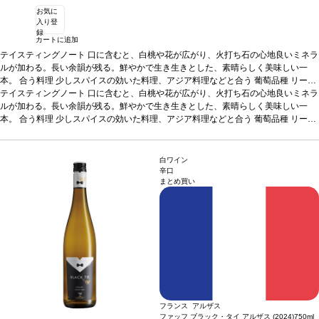
お気に
入り登
録
カートに追加
テイスティングノート
口に含むと、白桃や花が広がり、火打ち石の心地良いミネラ
ルが加わる。長い余韻が残る。鮮やかで生き生きとした、素晴らしく美味しい一
本。
合う料理
少しスパイスの効いた料理、アジア料理などと合う
葡萄品種
リース
リング 100%
テイスティングノート
*本ヴィンテージが在庫切れの場合、在庫があり価格が同様の場合は
口に含むと、白桃や花が広がり、火打ち石の心地良いミネラ
自動的に次のヴィンテージに変更されます、ご了承ください。
ルが加わる。長い余韻が残る。鮮やかで生き生きとした、素晴らしく美味しい一
本。
合う料理
少しスパイスの効いた料理、アジア料理などと合う
葡萄品種
リース
リング 100%
*本ヴィンテージが在庫切れの場合、在庫があり価格が同様の場合は
自動的に次のヴィンテージに変更されます、ご了承ください。
白ワイン
辛口
まとめ買い
フランス アルザス
ファッフ ブラック・タイ アルザス (2024)
750ml