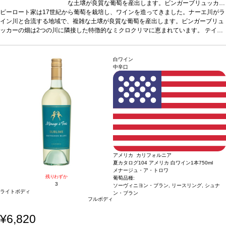
な土壌が良質な葡萄を産出します。ビンガーブリュッカー
ピーロート家は17世紀から葡萄を栽培し、ワインを造ってきました。ナーエ川がラ
の畑は2つの川に隣接した特徴的なミクロクリマに恵まれ
イン川と合流する地域で、複雑な土壌が良質な葡萄を産出します。ビンガーブリュ
ています。
テイスティングノート
ノーズはジャスミン、
ッカーの畑は2つの川に隣接した特徴的なミクロクリマに恵まれています。
マンゴー、桃を示し、青リンゴやほのかなライムピールが
テイス
ティングノート
ノーズはジャスミン、マンゴー、桃を示し、青リンゴやほのかなラ
続く。素晴らしくフルーティーで、心地よく調和の取れ
イムピールが続く。素晴らしくフルーティーで、心地よく調和の取れた、飲みやす
た、飲みやすい一本。
合う料理
スパイスの効いた料理、
い一本。
合う料理
スパイスの効いた料理、タイ・カレー、ロックフォールチーズ
タイ・カレー、ロックフォールチーズなどと好相性。
葡
白ワイン
などと好相性。
葡萄品種
萄品種
リースリング
リースリング
*本ヴィンテージが在庫切れの場合、在庫が
*本ヴィンテージが在庫切れの場合、
中辛口
あり価格が同様の場合は自動的に次のヴィンテージに変更されます、ご了承くださ
在庫があり価格が同様の場合は自動的に次のヴィンテージ
い。
に変更されます、ご了承ください。
アメリカ カリフォルニア
夏カタログ104 アメリカ 白ワイン1本
750ml
メナージュ・ア・トロワ
残りわずか
葡萄品種:
3
ソーヴィニヨン・ブラン, リースリング, シュナ
ライトボディ
ン・ブラン
フルボディ
¥6,820