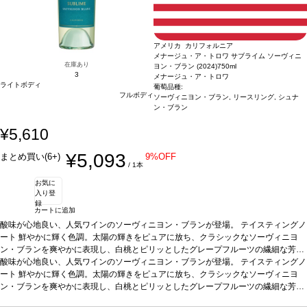
アメリカ カリフォルニア
メナージュ・ア・トロワ サブライム ソーヴィニ
在庫あり
ヨン・ブラン (2024)
750ml
3
メナージュ・ア・トロワ
ライトボディ
葡萄品種:
フルボディ
ソーヴィニヨン・ブラン, リースリング, シュナ
ン・ブラン
¥5,610
¥5,093
まとめ買い(6+)
9%OFF
/ 1本
お気に
入り登
録
カートに追加
酸味が心地良い、人気ワインのソーヴィニヨン・ブランが登場。
テイスティングノ
ート
鮮やかに輝く色調。太陽の輝きをピュアに放ち、クラシックなソーヴィニヨ
ン・ブランを爽やかに表現し、白桃とピリッとしたグレープフルーツの繊細な芳香
を伴う。口に含むと、ジューシーな青リンゴがエキゾチックなコブミカン、レモン
酸味が心地良い、人気ワインのソーヴィニヨン・ブランが登場。
テイスティングノ
グラス、パッションフルーツの風味と混ざり合い、心地よくすっきりとして爽やか
ート
鮮やかに輝く色調。太陽の輝きをピュアに放ち、クラシックなソーヴィニヨ
な酸味を含む後味へと誘われる。
ン・ブランを爽やかに表現し、白桃とピリッとしたグレープフルーツの繊細な芳香
葡萄品種
ソーヴィニヨン・ブラン 87%、リース
リング 7%、シュナン・ブラン 6%
を伴う。口に含むと、ジューシーな青リンゴがエキゾチックなコブミカン、レモン
認証
カリフォルニア・グリーン・メダル-サステ