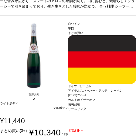
ーな含みが広がり、スレートのアロマの余韻が続く。口に含むと、素晴らしくジュ
ーシーで引き締まっており、生き生きとした酸味が際立つ。
合う料理
シーフー
ド、ローストチキンなどと好相性。
葡萄品種
リースリング
白ワイン
辛口
まとめ買い
ドイツ モーゼル
アイテルスバッハー・アルテ・レーベン
在庫あり
(2023)
750ml
2
カルトホイザーホフ
ライトボディ
葡萄品種:
フルボディ
リースリング
¥11,440
¥10,340
まとめ買い(3+)
9%OFF
/ 1本