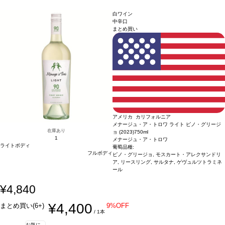
ィナブル・ワイングローイング、ビジネス・リーダーシップ・アワード、カリフォ
グラス、パッションフルーツの風味と混ざり合い、心地よくすっきりとして爽やか
ルニア・サスティナブル・ワイナリー認証
な酸味を含む後味へと誘われる。
葡萄品種
*本ヴィンテージが在庫切れの場合、在
ソーヴィニヨン・ブラン 87%、リース
白ワイン
庫があり価格が同様の場合は自動的に次のヴィンテージに変更されます、ご了承く
リング 7%、シュナン・ブラン 6%
認証
カリフォルニア・グリーン・メダル-サステ
中辛口
まとめ買い
ださい。
ィナブル・ワイングローイング、ビジネス・リーダーシップ・アワード、カリフォ
ルニア・サスティナブル・ワイナリー認証
*本ヴィンテージが在庫切れの場合、在
庫があり価格が同様の場合は自動的に次のヴィンテージに変更されます、ご了承く
ださい。
アメリカ カリフォルニア
メナージュ・ア・トロワ ライト ピノ・グリージ
在庫あり
ョ (2023)
750ml
1
メナージュ・ア・トロワ
ライトボディ
葡萄品種:
フルボディ
ピノ・グリージョ, モスカート・アレクサンドリ
ア, リースリング, サルタナ, ゲヴュルツトラミネ
ール
¥4,840
¥4,400
まとめ買い(6+)
9%OFF
/ 1本
お気に