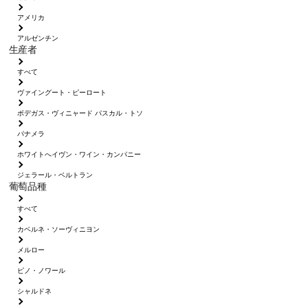
アメリカ
アルゼンチン
生産者
すべて
ヴァイングート・ピーロート
ボデガス・ヴィニャード パスカル・トソ
パナメラ
ホワイトへイヴン・ワイン・カンパニー
ジェラール・ベルトラン
葡萄品種
すべて
カベルネ・ソーヴィニヨン
メルロー
ピノ・ノワール
シャルドネ