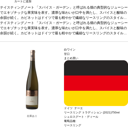
カートに追加
テイスティングノート
「スパイス・ガーデン」と呼ばれる畑の典型的なジューシー
でエキゾチックな果実味を表す。濃厚な味わいが口中を満たし、スパイスと酸味の
余韻が続く。カビネットはドイツで最も軽やかで繊細なリースリングのスタイルを
表現し、早期に収穫された葡萄から造る逸品。
テイスティングノート
「スパイス・ガーデン」と呼ばれる畑の典型的なジューシー
葡萄品種
リースリング
*本ヴィンテ
ージが在庫切れの場合、在庫があり価格が同様の場合は自動的に次のヴィンテージ
でエキゾチックな果実味を表す。濃厚な味わいが口中を満たし、スパイスと酸味の
に変更されます、ご了承ください。
余韻が続く。カビネットはドイツで最も軽やかで繊細なリースリングのスタイルを
表現し、早期に収穫された葡萄から造る逸品。
葡萄品種
リースリング
*本ヴィンテ
ージが在庫切れの場合、在庫があり価格が同様の場合は自動的に次のヴィンテージ
に変更されます、ご了承ください。
白ワイン
甘口
まとめ買い
ドイツ ナーエ
リースリング トラディション (2021)
750ml
在庫あり
シュロスグート・ディール
葡萄品種:
リースリング