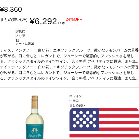
¥8,360
¥6,292
まとめ買い(3+)
24%OFF
/ 1本
お気に
入り登
録
カートに追加
テイスティングノート
白い花、エキゾチックフルーツ、微かなレモンバームの芳香
が広がる。口に含むとエレガントで、ジューシーで魅惑的なフレッシュさを感じ
る、クラシックスタイルのドイツワイン。
合う料理
アペリティフに最適、また魚
料理、白身肉、仔牛などと好相性
テイスティングノート
白い花、エキゾチックフルーツ、微かなレモンバームの芳香
葡萄品種
リースリング
*本ヴィンテージが在庫切
れの場合、在庫があり価格が同様の場合は自動的に次のヴィンテージに変更されま
が広がる。口に含むとエレガントで、ジューシーで魅惑的なフレッシュさを感じ
す、ご了承ください。
る、クラシックスタイルのドイツワイン。
合う料理
アペリティフに最適、また魚
料理、白身肉、仔牛などと好相性
葡萄品種
リースリング
*本ヴィンテージが在庫切
れの場合、在庫があり価格が同様の場合は自動的に次のヴィンテージに変更されま
す、ご了承ください。
白ワイン
中辛口
まとめ買い