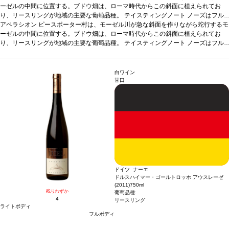
ーゼルの中間に位置する。ブドウ畑は、ローマ時代からこの斜面に植えられてお
り、リースリングが地域の主要な葡萄品種。
テイスティングノート
ノーズはフル
ーツドロップやレモンバームを示し、ドライアプリコットやミラベルの芳香が続
アペラシオン
ピースポーター村は、モーゼル川が急な斜面を作りながら蛇行するモ
く。フルーティーで、ジューシーなフルボディで、飲みやすい。
ーゼルの中間に位置する。ブドウ畑は、ローマ時代からこの斜面に植えられてお
合う料理
サラ
ダ、チーズ、鶏肉やアジア料理などと好相性
り、リースリングが地域の主要な葡萄品種。
葡萄品種
テイスティングノート
リースリング
ノーズはフル
ーツドロップやレモンバームを示し、ドライアプリコットやミラベルの芳香が続
く。フルーティーで、ジューシーなフルボディで、飲みやすい。
合う料理
サラ
ダ、チーズ、鶏肉やアジア料理などと好相性
葡萄品種
リースリング
白ワイン
甘口
ドイツ ナーエ
ドルスハイマー・ゴールトロッホ アウスレーゼ
(2011)
750ml
残りわずか
葡萄品種:
4
リースリング
ライトボディ
フルボディ