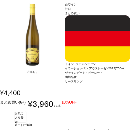
い。
い一本。
合う料理
スパイスの効いた料理、タイ・カレー、ロックフォールチーズ
白ワイン
などと好相性。
葡萄品種
リースリング
*本ヴィンテージが在庫切れの場合、在庫が
甘口
まとめ買い
あり価格が同様の場合は自動的に次のヴィンテージに変更されます、ご了承くださ
い。
ドイツ ラインヘッセン
ケラーショッペン アウスレーゼ (2023)
750ml
在庫あり
ヴァイングート・ピーロート
葡萄品種:
リースリング
¥4,400
¥3,960
まとめ買い(6+)
10%OFF
/ 1本
お気に
入り登
録
カートに追加