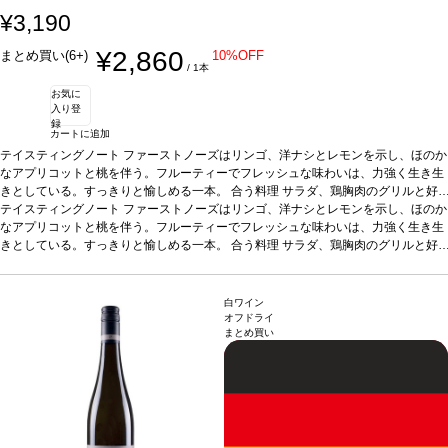
¥3,190
¥2,860
まとめ買い(6+)
10%OFF
/ 1本
お気に
入り登
録
カートに追加
テイスティングノート
ファーストノーズはリンゴ、洋ナシとレモンを示し、ほのか
なアプリコットと桃を伴う。フルーティーでフレッシュな味わいは、力強く生き生
きとしている。すっきりと愉しめる一本。
合う料理
サラダ、鶏胸肉のグリルと好
相性
テイスティングノート
葡萄品種
リースリング
ファーストノーズはリンゴ、洋ナシとレモンを示し、ほのか
*本ヴィンテージが在庫切れの場合、在庫があり価格が
同様の場合は自動的に次のヴィンテージに変更されます、ご了承ください。
なアプリコットと桃を伴う。フルーティーでフレッシュな味わいは、力強く生き生
きとしている。すっきりと愉しめる一本。
合う料理
サラダ、鶏胸肉のグリルと好
相性
葡萄品種
リースリング
*本ヴィンテージが在庫切れの場合、在庫があり価格が
同様の場合は自動的に次のヴィンテージに変更されます、ご了承ください。
白ワイン
オフドライ
まとめ買い