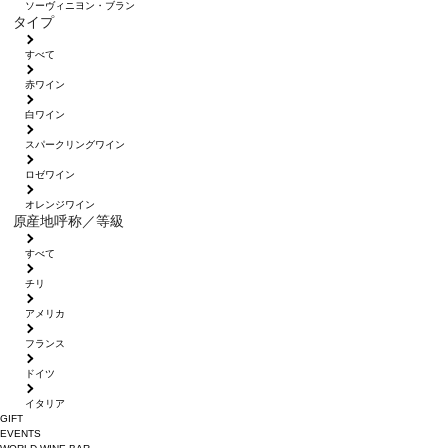
ソーヴィニヨン・ブラン
タイプ
すべて
赤ワイン
白ワイン
スパークリングワイン
ロゼワイン
オレンジワイン
原産地呼称／等級
すべて
チリ
アメリカ
フランス
ドイツ
イタリア
GIFT
EVENTS