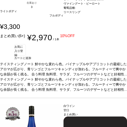
ア・サスティナブル・ワイナリー認証
在庫あり
ヴァイングート・ピーロート
3
葡萄品種:
ライトボディ
リースリング
フルボディ
¥3,300
¥2,970
まとめ買い(6+)
10%OFF
/ 1本
お気に
入り登
録
カートに追加
テイスティングノート
鮮やかな麦わら色。パイナップルやアプリコットの凝縮した
アロマが広がり、青リンゴとフルーツキャンディが加わる。フルーティーで爽やか
な余韻が長く残る。
合う料理
魚料理、サラダ、フルーツのデザートなどと好相性
葡萄品種
テイスティングノート
リースリング
鮮やかな麦わら色。パイナップルやアプリコットの凝縮した
*本ヴィンテージが在庫切れの場合、在庫があり価格が同様
の場合は自動的に次のヴィンテージに変更されます、ご了承ください。
アロマが広がり、青リンゴとフルーツキャンディが加わる。フルーティーで爽やか
な余韻が長く残る。
合う料理
魚料理、サラダ、フルーツのデザートなどと好相性
葡萄品種
リースリング
*本ヴィンテージが在庫切れの場合、在庫があり価格が同様
の場合は自動的に次のヴィンテージに変更されます、ご了承ください。
白ワイン
甘口
まとめ買い