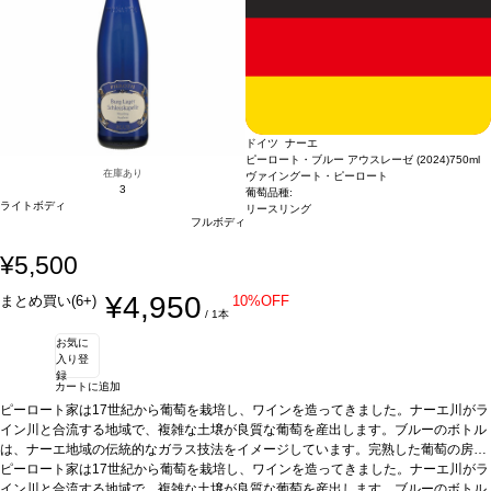
ドイツ ナーエ
ピーロート・ブルー アウスレーゼ (2024)
750ml
在庫あり
ヴァイングート・ピーロート
3
葡萄品種:
ライトボディ
リースリング
フルボディ
¥5,500
¥4,950
まとめ買い(6+)
10%OFF
/ 1本
お気に
入り登
録
カートに追加
ピーロート家は17世紀から葡萄を栽培し、ワインを造ってきました。ナーエ川がラ
イン川と合流する地域で、複雑な土壌が良質な葡萄を産出します。ブルーのボトル
は、ナーエ地域の伝統的なガラス技法をイメージしています。完熟した葡萄の房
を、厳選して摘み取る（アウスレーゼ）ので、収穫量は大幅に落ちます。シュペー
ピーロート家は17世紀から葡萄を栽培し、ワインを造ってきました。ナーエ川がラ
トレーゼより凝縮感があります。深みがありエレガント。長い余韻とフルーティー
イン川と合流する地域で、複雑な土壌が良質な葡萄を産出します。ブルーのボトル