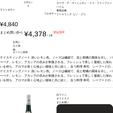
在庫あり
カーヴ・デ・ヴィニュロン・ドゥ・ファッフェン
3
ハイム
ライトボディ
葡萄品種:
フルボディ
リースリング, ピノ・グリ
¥4,840
¥4,378
まとめ買い(6+)
9%OFF
/ 1本
お気に
入り登
録
カートに追加
テイスティングノート
淡いレモン色。ノーズは繊細で、花と柑橘の風味を示し、バ
ーベナ、レモン、アカシアの含みが刺激される。フレッシュで美しく凝縮した味わ
いを持ち、アロマが長く心地よい後味と共に続く。
合う料理
寿司、シーフードの
前菜、フレッシュチーズなどと好相性
テイスティングノート
淡いレモン色。ノーズは繊細で、花と柑橘の風味を示し、バ
葡萄品種
リースリング、ピノ・グリ
*本ヴィ
ンテージが在庫切れの場合、在庫があり価格が同様の場合は自動的に次のヴィンテ
ーベナ、レモン、アカシアの含みが刺激される。フレッシュで美しく凝縮した味わ
ージに変更されます、ご了承ください。
いを持ち、アロマが長く心地よい後味と共に続く。
合う料理
寿司、シーフードの
前菜、フレッシュチーズなどと好相性
葡萄品種
リースリング、ピノ・グリ
*本ヴィ
ンテージが在庫切れの場合、在庫があり価格が同様の場合は自動的に次のヴィンテ
ージに変更されます、ご了承ください。
白ワイン
オフドライ
まとめ買い