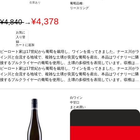
在庫あり
葡萄品種:
リースリング
¥4,378
¥4,840
→
お気に
入り登
録
カートに追加
ピーロート家は17世紀から葡萄を栽培し、ワインを造ってきました。ナーエ川がラ
イン川と合流する地域で、複雑な土壌が良質な葡萄を産出。本品はワイナリーに隣
接するブルクライヤーの葡萄を使用し、土壌の多様性を表現しています。収穫は数
段階に分けて行い、葡萄を優しくプレスした後、上質な澱の上で6カ月間熟成させ
ピーロート家は17世紀から葡萄を栽培し、ワインを造ってきました。ナーエ川がラ
ています。上質な果実のアロマが漂う、調和がとれたリースリングです。
イン川と合流する地域で、複雑な土壌が良質な葡萄を産出。本品はワイナリーに隣
テイステ
ィングノート
接するブルクライヤーの葡萄を使用し、土壌の多様性を表現しています。収穫は数
しっかりとしたボディと骨格を持つ、美味しいスパークリング。フレ
ッシュな酸味を持ち、生き生きとした滑らかな泡が広がる。
段階に分けて行い、葡萄を優しくプレスした後、上質な澱の上で6カ月間熟成させ
合う料理
アペリティ
フに最適
ています。上質な果実のアロマが漂う、調和がとれたリースリングです。
葡萄品種
リースリング
*本ヴィンテージが在庫切れの場合、在庫があり価
テイステ
格が同様の場合は自動的に次のヴィンテージに変更されます、ご了承ください。
ィングノート
しっかりとしたボディと骨格を持つ、美味しいスパークリング。フレ
白ワイン
ッシュな酸味を持ち、生き生きとした滑らかな泡が広がる。
合う料理
アペリティ
中甘口
まとめ買い
フに最適
葡萄品種
リースリング
*本ヴィンテージが在庫切れの場合、在庫があり価
格が同様の場合は自動的に次のヴィンテージに変更されます、ご了承ください。