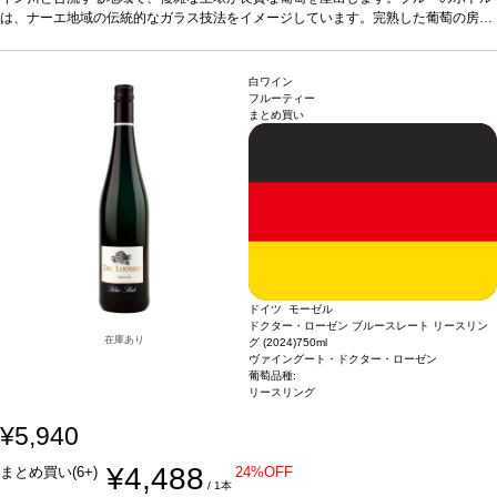
な後味が調和するのが魅力。
は、ナーエ地域の伝統的なガラス技法をイメージしています。完熟した葡萄の房
テイスティングノート
麦わら色。フルーティーなフ
ルーツキャンディやジューシーな桃のアロマに魅了される。繊細なジャスミンとす
を、厳選して摘み取る（アウスレーゼ）ので、収穫量は大幅に落ちます。シュペー
っきりとしたリンゴが加わり、調和の取れた親しみやすいストラクチャーの余韻が
トレーゼより凝縮感があります。深みがありエレガント。長い余韻とフルーティー
続く。
な後味が調和するのが魅力。
合う料理
アジア料理、フォワグラ、ブルーチーズ、アプリコットタルトの
テイスティングノート
麦わら色。フルーティーなフ
白ワイン
ようなデザートなどと好相性
ルーツキャンディやジューシーな桃のアロマに魅了される。繊細なジャスミンとす
葡萄品種
リースリング
*本ヴィンテージが在庫切れの
フルーティー
まとめ買い
場合、在庫があり価格が同様の場合は自動的に次のヴィンテージに変更されます、
っきりとしたリンゴが加わり、調和の取れた親しみやすいストラクチャーの余韻が
ご了承ください。
続く。
合う料理
アジア料理、フォワグラ、ブルーチーズ、アプリコットタルトの
ようなデザートなどと好相性
葡萄品種
リースリング
*本ヴィンテージが在庫切れの
場合、在庫があり価格が同様の場合は自動的に次のヴィンテージに変更されます、
ご了承ください。
ドイツ モーゼル
ドクター・ローゼン ブルースレート リースリン
在庫あり
グ (2024)
750ml
ヴァイングート・ドクター・ローゼン
葡萄品種:
リースリング
¥5,940
¥4,488
まとめ買い(6+)
24%OFF
/ 1本