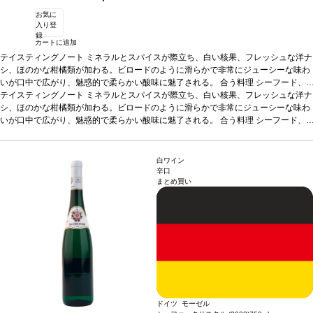
お気に
入り登
録
カートに追加
テイスティングノート
ミネラルとスパイスが際立ち、白い核果、フレッシュな洋ナ
シ、ほのかな柑橘類が加わる。ビロードのように滑らかで非常にジューシーな味わ
いが口中で広がり、魅惑的で柔らかい酸味に魅了される。
合う料理
シーフード、
ローストチキンなどと好相性。
テイスティングノート
ミネラルとスパイスが際立ち、白い核果、フレッシュな洋ナ
葡萄品種
リースリング
シ、ほのかな柑橘類が加わる。ビロードのように滑らかで非常にジューシーな味わ
いが口中で広がり、魅惑的で柔らかい酸味に魅了される。
合う料理
シーフード、
ローストチキンなどと好相性。
葡萄品種
リースリング
白ワイン
辛口
まとめ買い
ドイツ モーゼル