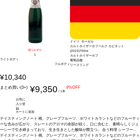
ドイツ モーゼル
カルトホイザーホフベルク カビネット
残りわずか
(2023)
750ml
1
カルトホイザーホフ
ライトボディ
葡萄品種:
フルボディ
リースリング
¥10,340
¥9,350
まとめ買い(3+)
9%OFF
/ 1本
お気に
入り登
録
カートに追加
テイスティングノート
桃、グレープフルーツ、ホワイトカラントなどのフルーティ
ーな含みが広がり、スレートのアロマの余韻が続く。口に含むと、素晴らしくジュ
ーシーで引き締まっており、生き生きとした酸味が際立つ。
合う料理
シーフー
ド、ローストチキンなどと好相性。
テイスティングノート
桃、グレープフルーツ、ホワイトカラントなどのフルーティ
葡萄品種
リースリング