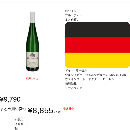
白ワイン
フルーティー
まとめ買い
ドイツ モーゼル
ウルツィガー・ヴュルツガルテン (2023)
750ml
残りわずか
ヴァイングート・ドクター・ローゼン
葡萄品種:
リースリング
¥9,790
¥8,855
まとめ買い(3+)
9%OFF
/ 1本
お気に
入り登
録