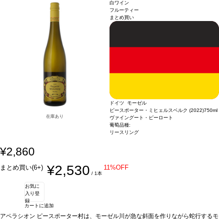
の場合は自動的に次のヴィンテージに変更されます、ご了承ください。
白ワイン
フルーティー
まとめ買い
ドイツ モーゼル
ピースポーター・ミヒェルスベルク (2022)
750ml
在庫あり
ヴァイングート・ピーロート
葡萄品種:
リースリング
¥2,860
¥2,530
まとめ買い(6+)
11%OFF
/ 1本
お気に
入り登
録
カートに追加
アペラシオン
ピースポーター村は、モーゼル川が急な斜面を作りながら蛇行するモ