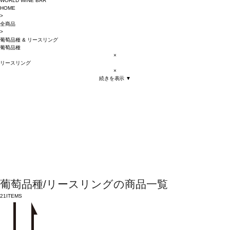
WORLD WINE BAR
HOME
>
全商品
>
葡萄品種
&
リースリング
葡萄品種
×
リースリング
×
続きを表示 ▼
葡萄品種/リースリングの商品一覧
21
ITEMS