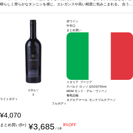
ージが在庫切れの場合、在庫があり価格が同様の場合は自動的に次のヴィンテージ
晴らしく滑らかなタンニンを感じ、エレガンスや高い精度に包みこまれる。
合う料
に変更されます、ご了承ください。
理
赤身肉、ジビエ、チーズなどと好相性
葡萄品種
カベルネ・ソーヴィニヨン 5
0%、カベルネ・フラン 25%、メルロー 20%、プティ・ヴェルド 5%
*本ヴィンテ
ージが在庫切れの場合、在庫があり価格が同様の場合は自動的に次のヴィンテージ
赤ワイン
に変更されます、ご了承ください。
中辛口
まとめ買い
イタリア プーリア
テバルド ロッソ (2024)
750ml
在庫あり
MGM モンド・デル・ヴィーノ
3
葡萄品種:
ライトボディ
ネグロアマーロ, モンテプルチアーノ
フルボディ
¥4,070
¥3,685
まとめ買い(6+)
9%OFF
/ 1本