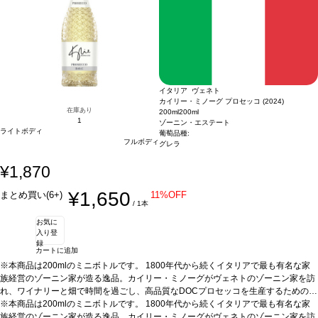
庫切れの場合、在庫があり価格が同様の場合は自動的に次のヴィンテージに変更さ
れます、ご了承ください。
イタリア ヴェネト
カイリー・ミノーグ プロセッコ (2024)
在庫あり
200ml
200ml
1
ゾーニン・エステート
ライトボディ
葡萄品種:
フルボディ
グレラ
¥1,870
¥1,650
まとめ買い(6+)
11%OFF
/ 1本
お気に
入り登
録
カートに追加
※本商品は200mlのミニボトルです。 1800年代から続くイタリアで最も有名な家
族経営のゾーニン家が造る逸品。カイリー・ミノーグがヴェネトのゾーニン家を訪
れ、ワイナリーと畑で時間を過ごし、高品質なDOCプロセッコを生産するための完
璧なパートナーを見つけたことが始まりです。
※本商品は200mlのミニボトルです。 1800年代から続くイタリアで最も有名な家
テイスティングノート
明るく淡い
麦わら色で、きめ細かく繊細なペルラージュが立ち上る。魅力的なブーケは濃く、
族経営のゾーニン家が造る逸品。カイリー・ミノーグがヴェネトのゾーニン家を訪