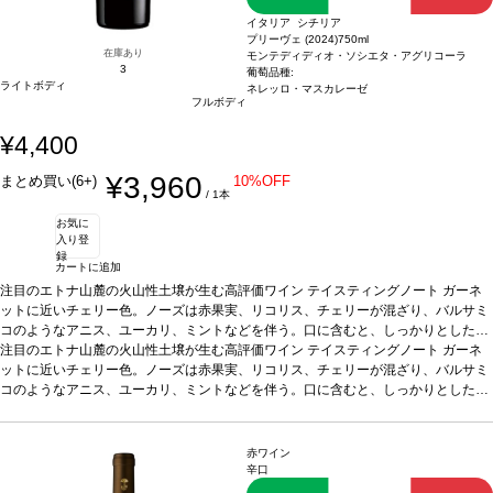
イタリア シチリア
プリーヴェ (2024)
750ml
在庫あり
モンテディディオ・ソシエタ・アグリコーラ
3
葡萄品種:
ライトボディ
ネレッロ・マスカレーゼ
フルボディ
¥4,400
¥3,960
まとめ買い(6+)
10%OFF
/ 1本
お気に
入り登
録
カートに追加
注目のエトナ山麓の火山性土壌が生む高評価ワイン
テイスティングノート
ガーネ
ットに近いチェリー色。ノーズは赤果実、リコリス、チェリーが混ざり、バルサミ
コのようなアニス、ユーカリ、ミントなどを伴う。口に含むと、しっかりとしたス
トラクチャーが広がり、心地良い余韻が残る。
注目のエトナ山麓の火山性土壌が生む高評価ワイン
合う料理 葡萄品種
テイスティングノート
ネレッロ・マス
ガーネ
カレーゼ 100%
ットに近いチェリー色。ノーズは赤果実、リコリス、チェリーが混ざり、バルサミ
認証
EQUALITAS認証
*本ヴィンテージが在庫切れの場合、在庫が
あり価格が同様の場合は自動的に次のヴィンテージに変更されます、ご了承くださ
コのようなアニス、ユーカリ、ミントなどを伴う。口に含むと、しっかりとしたス
い。
トラクチャーが広がり、心地良い余韻が残る。
合う料理 葡萄品種
ネレッロ・マス
カレーゼ 100%
認証
EQUALITAS認証
*本ヴィンテージが在庫切れの場合、在庫が
あり価格が同様の場合は自動的に次のヴィンテージに変更されます、ご了承くださ
赤ワイン
い。
辛口