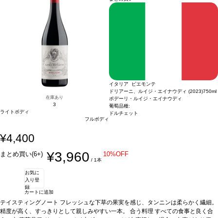
イタリア ピエモンテ
ドリアーニ、ルイジ・エイナウディ (2023)
750ml
在庫あり
ポデーリ・ルイジ・エイナウディ
3
葡萄品種:
ライトボディ
ドルチェット
フルボディ
¥4,400
¥3,960
まとめ買い(6+)
10%OFF
/ 1本
お気に
入り登
録
カートに追加
テイスティングノート
フレッシュな下草の果実を感じ、タンニンは柔らかく繊細。
精度が高く、すっきりとして親しみやすい一本。
合う料理
すべての食事と良く合