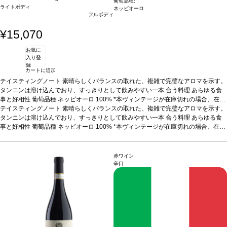
葡萄品種:
ライトボディ
ネッビオーロ
フルボディ
¥15,070
お気に
入り登
録
カートに追加
テイスティングノート
素晴らしくバランスの取れた、複雑で完璧なアロマを示す。
タンニンは溶け込んでおり、すっきりとして飲みやすい一本
合う料理
あらゆる食
事と好相性
葡萄品種
ネッビオーロ 100%
*本ヴィンテージが在庫切れの場合、在庫
があり価格が同様の場合は自動的に次のヴィンテージに変更されます、ご了承くだ
テイスティングノート
素晴らしくバランスの取れた、複雑で完璧なアロマを示す。
さい。
タンニンは溶け込んでおり、すっきりとして飲みやすい一本
合う料理
あらゆる食
事と好相性
葡萄品種
ネッビオーロ 100%
*本ヴィンテージが在庫切れの場合、在庫
があり価格が同様の場合は自動的に次のヴィンテージに変更されます、ご了承くだ
さい。
赤ワイン
辛口