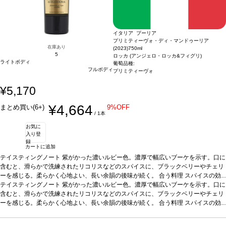
イタリア プーリア
プリミティーヴォ・ディ・マンドゥーリア
在庫あり
(2023)
750ml
5
ロッカ (アンジェロ・ロッカ&フィグリ)
ライトボディ
葡萄品種:
フルボディ
プリミティーヴォ
¥5,170
¥4,664
まとめ買い(6+)
9%OFF
/ 1本
お気に
入り登
録
カートに追加
テイスティングノート
紫がかった濃いルビー色。濃厚で幅広いブーケを示す。口に
含むと、滑らかで洗練されたリコリスなどのスパイスに、ブラックベリーやチェリ
ーを感じる。柔らかく心地よい、長い余韻の後味が続く。
合う料理
スパイスの効
いた料理、濃厚な味わいの料理、ブルーチーズ、ダークチョコレートなどと好相
テイスティングノート
紫がかった濃いルビー色。濃厚で幅広いブーケを示す。口に
性。
含むと、滑らかで洗練されたリコリスなどのスパイスに、ブラックベリーやチェリ
葡萄品種
プリミティーヴォ 100%
*本ヴィンテージが在庫切れの場合、在庫が
あり価格が同様の場合は自動的に次のヴィンテージに変更されます、ご了承くださ
ーを感じる。柔らかく心地よい、長い余韻の後味が続く。
合う料理
スパイスの効
い。
いた料理、濃厚な味わいの料理、ブルーチーズ、ダークチョコレートなどと好相
性。
葡萄品種
プリミティーヴォ 100%
*本ヴィンテージが在庫切れの場合、在庫が