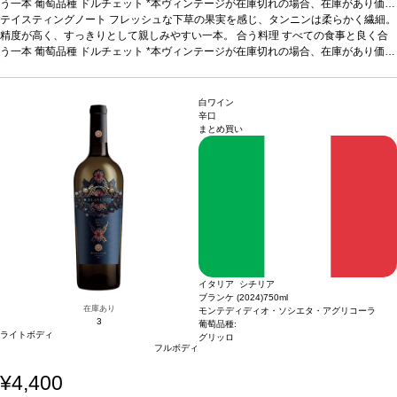
う一本
葡萄品種
ドルチェット
*本ヴィンテージが在庫切れの場合、在庫があり価格
が同様の場合は自動的に次のヴィンテージに変更されます、ご了承ください。
テイスティングノート
フレッシュな下草の果実を感じ、タンニンは柔らかく繊細。
精度が高く、すっきりとして親しみやすい一本。
合う料理
すべての食事と良く合
う一本
葡萄品種
ドルチェット
*本ヴィンテージが在庫切れの場合、在庫があり価格
が同様の場合は自動的に次のヴィンテージに変更されます、ご了承ください。
白ワイン
辛口
まとめ買い
イタリア シチリア
ブランケ (2024)
750ml
在庫あり
モンテディディオ・ソシエタ・アグリコーラ
3
葡萄品種:
ライトボディ
グリッロ
フルボディ
¥4,400