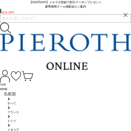
【500円OFF】メルマガ登録で割引クーポンプレゼント
夏季期間クール便配送のご案内
32% OFF
TOP
WINE
生産国
すべて
フランス
ドイツ
イタリア