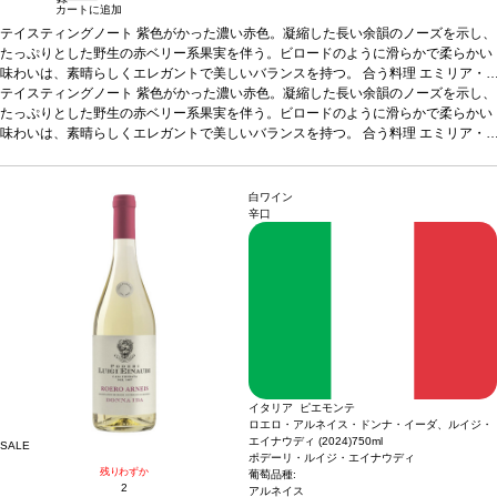
カートに追加
テイスティングノート
紫色がかった濃い赤色。凝縮した長い余韻のノーズを示し、
たっぷりとした野生の赤ベリー系果実を伴う。ビロードのように滑らかで柔らかい
味わいは、素晴らしくエレガントで美しいバランスを持つ。
合う料理
エミリア・
ロマーニャ料理、ハムなどの前菜、赤と白身肉などと好相性
テイスティングノート
紫色がかった濃い赤色。凝縮した長い余韻のノーズを示し、
葡萄品種
サンジョヴ
ェーゼ 80%、カベルネ・ソーヴィニヨン 10%、メルロー 10%
たっぷりとした野生の赤ベリー系果実を伴う。ビロードのように滑らかで柔らかい
*本ヴィンテージが
在庫切れの場合、在庫があり価格が同様の場合は自動的に次のヴィンテージに変更
味わいは、素晴らしくエレガントで美しいバランスを持つ。
合う料理
エミリア・
されます、ご了承ください。
ロマーニャ料理、ハムなどの前菜、赤と白身肉などと好相性
葡萄品種
サンジョヴ
ェーゼ 80%、カベルネ・ソーヴィニヨン 10%、メルロー 10%
*本ヴィンテージが
在庫切れの場合、在庫があり価格が同様の場合は自動的に次のヴィンテージに変更
白ワイン
されます、ご了承ください。
辛口
イタリア ピエモンテ
ロエロ・アルネイス・ドンナ・イーダ、ルイジ・
エイナウディ (2024)
750ml
SALE
ポデーリ・ルイジ・エイナウディ
残りわずか
葡萄品種:
2
アルネイス