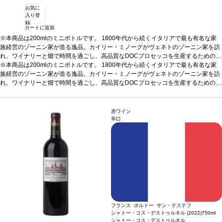
お気に
入り登
録
カートに追加
※本商品は200mlのミニボトルです。
1800年代から続くイタリアで最も有名な家
族経営のゾーニン家が造る逸品。カイリー・ミノーグがヴェネトのゾーニン家を訪
れ、ワイナリーと畑で時間を過ごし、高品質なDOCプロセッコを生産するための完
璧なパートナーを見つけたことが始まりです。
※本商品は200mlのミニボトルです。
1800年代から続くイタリアで最も有名な家
テイスティングノート
フレッシュ
なイチゴ、ラズベリー、花などを示す、エレガントなロゼ。鮮やかなテクスチャー
族経営のゾーニン家が造る逸品。カイリー・ミノーグがヴェネトのゾーニン家を訪
とすっきりとした味わいを持ち、爽やかな柑橘類を含む後味が続く。ヴィーガン・
れ、ワイナリーと畑で時間を過ごし、高品質なDOCプロセッコを生産するための完
フレンドリー。 音楽だけでなくワイン造りでも頭角を表し、アメリカやイギリスで
璧なパートナーを見つけたことが始まりです。
テイスティングノート
フレッシュ
人気を博したカイリーがプロセッコをプロデュース。ボトルにはハートのモチーフ
なイチゴ、ラズベリー、花などを示す、エレガントなロゼ。鮮やかなテクスチャー
が施されていて、プレゼントに最適！
とすっきりとした味わいを持ち、爽やかな柑橘類を含む後味が続く。ヴィーガン・
合う料理
生ハムとメロン、シーフード、チ
赤ワイン
ーズ、加工肉、フルーツなどと好相性
フレンドリー。 音楽だけでなくワイン造りでも頭角を表し、アメリカやイギリスで
葡萄品種
グレラ 90%、ピノ・ノワール 10%
辛口
認証
人気を博したカイリーがプロセッコをプロデュース。ボトルにはハートのモチーフ
ヴィーガン認証
*本ヴィンテージが在庫切れの場合、在庫があり価格が同様の
場合は自動的に次のヴィンテージに変更されます、ご了承ください。
が施されていて、プレゼントに最適！
合う料理
生ハムとメロン、シーフード、チ
ーズ、加工肉、フルーツなどと好相性
葡萄品種
グレラ 90%、ピノ・ノワール 10%
認証
ヴィーガン認証
*本ヴィンテージが在庫切れの場合、在庫があり価格が同様の
場合は自動的に次のヴィンテージに変更されます、ご了承ください。
フランス ボルドー サン・テステフ
シャトー・コス・デストゥルネル (2022)
750ml
シャトー・コス・デストゥルネル