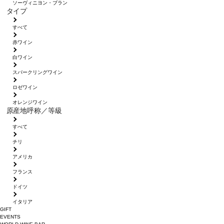
ソーヴィニヨン・ブラン
タイプ
すべて
赤ワイン
白ワイン
スパークリングワイン
ロゼワイン
オレンジワイン
原産地呼称／等級
すべて
チリ
アメリカ
フランス
ドイツ
イタリア
GIFT
EVENTS