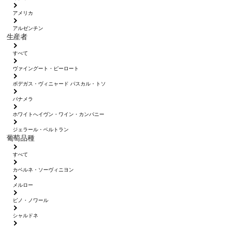
アメリカ
アルゼンチン
生産者
すべて
ヴァイングート・ピーロート
ボデガス・ヴィニャード パスカル・トソ
パナメラ
ホワイトへイヴン・ワイン・カンパニー
ジェラール・ベルトラン
葡萄品種
すべて
カベルネ・ソーヴィニヨン
メルロー
ピノ・ノワール
シャルドネ