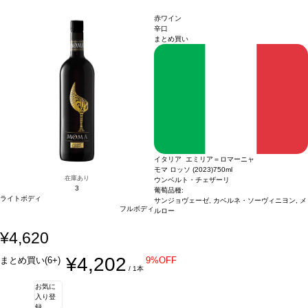
煮込み、チーズなどと好相性
葡萄品種
コルヴィーナ 65%、コルヴィノーネ 15%、
ロンディネッラ 10%、その他 10%
*本ヴィンテージが在庫切れの場合、在庫があり
赤ワイン
価格が同様の場合は自動的に次のヴィンテージに変更されます、ご了承ください。
辛口
まとめ買い
イタリア エミリア＝ロマーニャ
モマ ロッソ (2023)
750ml
在庫あり
ウンベルト・チェザーリ
3
葡萄品種:
ライトボディ
サンジョヴェーゼ, カベルネ・ソーヴィニヨン, メ
フルボディ
ルロー
¥4,620
¥4,202
まとめ買い(6+)
9%OFF
/ 1本
お気に
入り登
録