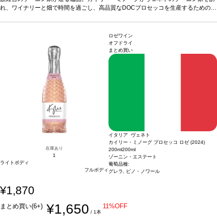
フルーティで芳醇、青りんご、洋ナシ、ほのかな花を伴う。
れ、ワイナリーと畑で時間を過ごし、高品質なDOCプロセッコを生産するための完
合う料理
様々な食事
とよく合う： 前菜：生ハムとチーズのシャルキュトリ、軽いブルスケッタやクロス
璧なパートナーを見つけたことが始まりです。
テイスティングノート
明るく淡い
ティーニ メインディッシュ：野菜のリゾット、サラダやシーフードのセビーチェ、
麦わら色で、きめ細かく繊細なペルラージュが立ち上る。魅力的なブーケは濃く、
サーモンのグリルや白身魚のポシェ、鶏肉や七面鳥などの白身肉をじっくりと煮込
フルーティで芳醇、青りんご、洋ナシ、ほのかな花を伴う。
合う料理
様々な食事
ロゼワイン
んだ料理 軽食：新鮮な野菜、軽くて香ばしいペイストリーやキッシュ デザート：
とよく合う： 前菜：生ハムとチーズのシャルキュトリ、軽いブルスケッタやクロス
オフドライ
まとめ買い
新鮮なベリー類、タルトやシャーベットなどフルーツのデザート、パンナコッタや
ティーニ メインディッシュ：野菜のリゾット、サラダやシーフードのセビーチェ、
フルーツムース
サーモンのグリルや白身魚のポシェ、鶏肉や七面鳥などの白身肉をじっくりと煮込
葡萄品種
100% グレラ
*本ヴィンテージが在庫切れの場合、在庫が
あり価格が同様の場合は自動的に次のヴィンテージに変更されます、ご了承くださ
んだ料理 軽食：新鮮な野菜、軽くて香ばしいペイストリーやキッシュ デザート：
い。
新鮮なベリー類、タルトやシャーベットなどフルーツのデザート、パンナコッタや
フルーツムース
葡萄品種
100% グレラ
*本ヴィンテージが在庫切れの場合、在庫が
あり価格が同様の場合は自動的に次のヴィンテージに変更されます、ご了承くださ
い。
イタリア ヴェネト
カイリー・ミノーグ プロセッコ ロゼ (2024)
在庫あり
200ml
200ml
1
ゾーニン・エステート
ライトボディ
葡萄品種:
フルボディ
グレラ, ピノ・ノワール
¥1,870
¥1,650
まとめ買い(6+)
11%OFF
/ 1本