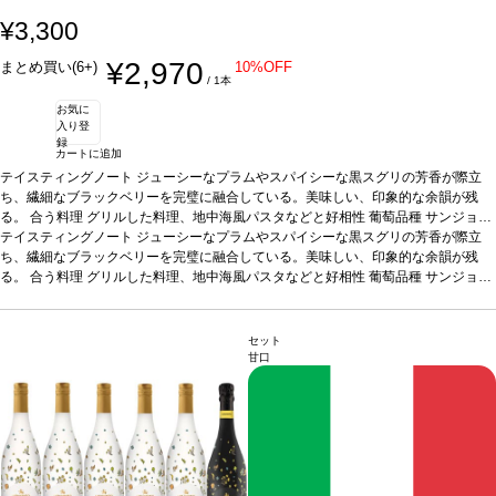
¥3,300
¥2,970
まとめ買い(6+)
10%OFF
/ 1本
お気に
入り登
録
カートに追加
テイスティングノート
ジューシーなプラムやスパイシーな黒スグリの芳香が際立
ち、繊細なブラックベリーを完璧に融合している。美味しい、印象的な余韻が残
る。
合う料理
グリルした料理、地中海風パスタなどと好相性
葡萄品種
サンジョヴ
ェーゼ 100%
テイスティングノート
*本ヴィンテージが在庫切れの場合、在庫があり価格が同様の場合は
ジューシーなプラムやスパイシーな黒スグリの芳香が際立
自動的に次のヴィンテージに変更されます、ご了承ください。
ち、繊細なブラックベリーを完璧に融合している。美味しい、印象的な余韻が残
る。
合う料理
グリルした料理、地中海風パスタなどと好相性
葡萄品種
サンジョヴ
ェーゼ 100%
*本ヴィンテージが在庫切れの場合、在庫があり価格が同様の場合は
自動的に次のヴィンテージに変更されます、ご了承ください。
セット
甘口