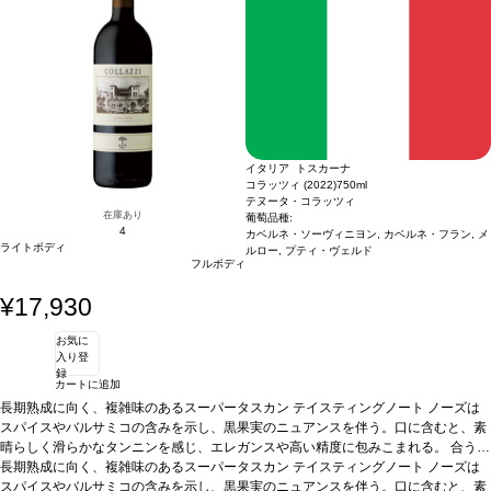
イタリア トスカーナ
コラッツィ (2022)
750ml
テヌータ・コラッツィ
在庫あり
葡萄品種:
4
カベルネ・ソーヴィニヨン, カベルネ・フラン, メ
ライトボディ
ルロー, プティ・ヴェルド
フルボディ
¥17,930
お気に
入り登
録
カートに追加
長期熟成に向く、複雑味のあるスーパータスカン
テイスティングノート
ノーズは
スパイスやバルサミコの含みを示し、黒果実のニュアンスを伴う。口に含むと、素
晴らしく滑らかなタンニンを感じ、エレガンスや高い精度に包みこまれる。
合う料
理
長期熟成に向く、複雑味のあるスーパータスカン
赤身肉、ジビエ、チーズなどと好相性
葡萄品種
テイスティングノート
カベルネ・ソーヴィニヨン 5
ノーズは
0%、カベルネ・フラン 25%、メルロー 20%、プティ・ヴェルド 5%
スパイスやバルサミコの含みを示し、黒果実のニュアンスを伴う。口に含むと、素
*本ヴィンテ