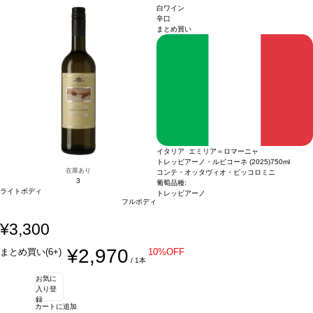
あり価格が同様の場合は自動的に次のヴィンテージに変更されます、ご了承くださ
白ワイン
い。
辛口
まとめ買い
イタリア エミリア＝ロマーニャ
トレッビアーノ・ルビコーネ (2025)
750ml
在庫あり
コンテ・オッタヴィオ・ピッコロミニ
3
葡萄品種:
ライトボディ
トレッビアーノ
フルボディ
¥3,300
¥2,970
まとめ買い(6+)
10%OFF
/ 1本
お気に
入り登
録
カートに追加