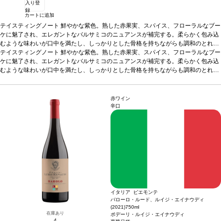
入り登
録
カートに追加
テイスティングノート
鮮やかな紫色。熟した赤果実、スパイス、フローラルなブー
ケに魅了され、エレガントなバルサミコのニュアンスが補完する。柔らかく包み込
むような味わいが口中を満たし、しっかりとした骨格を持ちながらも調和のとれた
タンニンと、時を経て素晴らしく展開する証しを感じ、長く愉しめる余韻が残る。
テイスティングノート
鮮やかな紫色。熟した赤果実、スパイス、フローラルなブー
合う料理
ケに魅了され、エレガントなバルサミコのニュアンスが補完する。柔らかく包み込
赤肉、ジビエ、熟成チーズなどと好相性
葡萄品種
サンジョヴェーゼ、カ
ベルネ・ソーヴィニヨン、シラー
むような味わいが口中を満たし、しっかりとした骨格を持ちながらも調和のとれた
*本ヴィンテージが在庫切れの場合、在庫があり
価格が同様の場合は自動的に次のヴィンテージに変更されます、ご了承ください。
タンニンと、時を経て素晴らしく展開する証しを感じ、長く愉しめる余韻が残る。
合う料理
赤肉、ジビエ、熟成チーズなどと好相性
葡萄品種
サンジョヴェーゼ、カ
ベルネ・ソーヴィニヨン、シラー
*本ヴィンテージが在庫切れの場合、在庫があり
赤ワイン
価格が同様の場合は自動的に次のヴィンテージに変更されます、ご了承ください。
辛口
イタリア ピエモンテ
バローロ・ルード、ルイジ・エイナウディ
(2021)
750ml
在庫あり
ポデーリ・ルイジ・エイナウディ
4