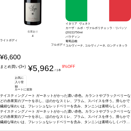
イタリア ヴェネト
カーザ・ルポ・ヴァルポリチェッラ・リパッソ
在庫あり
(2022)
750ml
4
パラディン
ライトボディ
葡萄品種:
フルボディ
コルヴィーナ, コルヴィノーネ, ロンディネッラ
¥6,600
¥5,962
まとめ買い(3+)
9%OFF
/ 1本
お気に
入り登
録
カートに追加
テイスティングノート
ガーネットがかった濃い赤色。カラントやブラックベリーな
どの赤果実のブーケを示し、ほのかなスミレ、プラム、スパイスを伴う。滑らかで
繊細な味わいは、フレッシュなレッドベリーを含み、タンニンは素晴らしくバラン
スが取れている。
テイスティングノート
合う料理
ガーネットがかった濃い赤色。カラントやブラックベリーな
きのこのリゾット、赤身肉、バーベキュー、うさぎの
煮込み、チーズなどと好相性
どの赤果実のブーケを示し、ほのかなスミレ、プラム、スパイスを伴う。滑らかで
葡萄品種
コルヴィーナ 65%、コルヴィノーネ 15%、
ロンディネッラ 10%、その他 10%
繊細な味わいは、フレッシュなレッドベリーを含み、タンニンは素晴らしくバラン
*本ヴィンテージが在庫切れの場合、在庫があり
価格が同様の場合は自動的に次のヴィンテージに変更されます、ご了承ください。
スが取れている。
合う料理
きのこのリゾット、赤身肉、バーベキュー、うさぎの