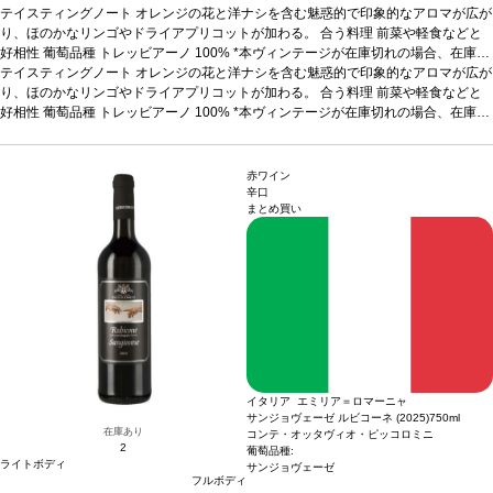
テイスティングノート
オレンジの花と洋ナシを含む魅惑的で印象的なアロマが広が
り、ほのかなリンゴやドライアプリコットが加わる。
合う料理
前菜や軽食などと
好相性
葡萄品種
トレッビアーノ 100%
*本ヴィンテージが在庫切れの場合、在庫が
あり価格が同様の場合は自動的に次のヴィンテージに変更されます、ご了承くださ
テイスティングノート
オレンジの花と洋ナシを含む魅惑的で印象的なアロマが広が
い。
り、ほのかなリンゴやドライアプリコットが加わる。
合う料理
前菜や軽食などと
好相性
葡萄品種
トレッビアーノ 100%
*本ヴィンテージが在庫切れの場合、在庫が
あり価格が同様の場合は自動的に次のヴィンテージに変更されます、ご了承くださ
い。
赤ワイン
辛口
まとめ買い
イタリア エミリア＝ロマーニャ
サンジョヴェーゼ ルビコーネ (2025)
750ml
在庫あり
コンテ・オッタヴィオ・ピッコロミニ
2
葡萄品種:
ライトボディ
サンジョヴェーゼ
フルボディ