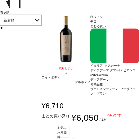
表示順
白ワイン
新着順
辛口
まとめ買い
▼
イタリア トスカーナ
残りわずか
ディアデーマ ダマーレ ビアンコ
1
(2024)
750ml
ライトボディ
ディアデーマ
フルボディ
葡萄品種:
ヴェルメンティーノ, ソーヴィニヨ
ン・ブラン
¥6,710
¥6,050
まとめ買い(3+)
9%OFF
/ 1本
お気に
入り登
録