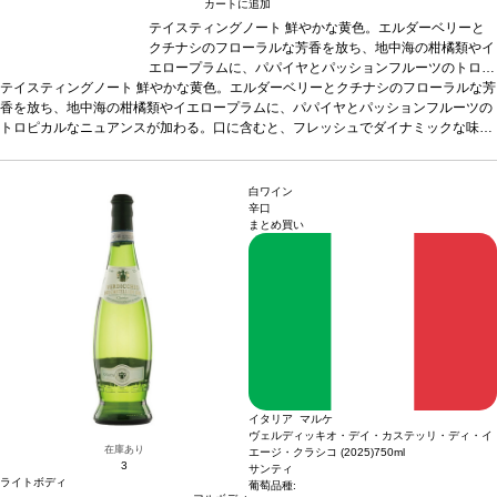
カートに追加
テイスティングノート
鮮やかな黄色。エルダーベリーと
クチナシのフローラルな芳香を放ち、地中海の柑橘類やイ
エロープラムに、パパイヤとパッションフルーツのトロピ
テイスティングノート
鮮やかな黄色。エルダーベリーとクチナシのフローラルな芳
カルなニュアンスが加わる。口に含むと、フレッシュでダ
香を放ち、地中海の柑橘類やイエロープラムに、パパイヤとパッションフルーツの
イナミックな味わいが広がり、程よい酸味とほのかな苦味
トロピカルなニュアンスが加わる。口に含むと、フレッシュでダイナミックな味わ
の余韻に、黄桃、ホワイトカラント、グレープフルーツの
いが広がり、程よい酸味とほのかな苦味の余韻に、黄桃、ホワイトカラント、グレ
ニュアンスが深みを与え、調和している。素晴らしく生き
ープフルーツのニュアンスが深みを与え、調和している。素晴らしく生き生きとし
生きとした美味しい一本。
合う料理
オレンジと生姜風味
た美味しい一本。
合う料理
のエビのソテー、レモングラスとナンプラー風味のベトナ
オレンジと生姜風味のエビのソテー、レモングラスと
白ワイン
ナンプラー風味のベトナム風ポークチョップなどと好相性
ム風ポークチョップなどと好相性
葡萄品種
葡萄品種
ヴェルメンテ
ヴェルメンテ
辛口
まとめ買い
ィーノ 60%、ソーヴィニヨン・ブラン 40%
ィーノ 60%、ソーヴィニヨン・ブラン 40%
*本ヴィンテージが在庫切れの場合、在
*本ヴィンテ
庫があり価格が同様の場合は自動的に次のヴィンテージに変更されます、ご了承く
ージが在庫切れの場合、在庫があり価格が同様の場合は自
ださい。
動的に次のヴィンテージに変更されます、ご了承くださ
い。
イタリア マルケ
ヴェルディッキオ・デイ・カステッリ・ディ・イ
在庫あり
エージ・クラシコ (2025)
750ml
3
サンティ
ライトボディ
葡萄品種: