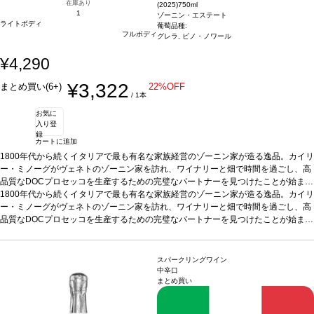
在庫あり
(2025)
750ml
1
ゾーニン・エステート
ライトボディ
葡萄品種:
フルボディ
グレラ, ピノ・ノワール
¥4,290
¥3,322
まとめ買い(6+)
22%OFF
/ 1本
お気に
入り登
録
カートに追加
1800年代から続くイタリアで最も有名な家族経営のゾーニン家が造る逸品。カイリ
ー・ミノーグがヴェネトのゾーニン家を訪れ、ワイナリーと畑で時間を過ごし、高
品質なDOCプロセッコを生産するための完璧なパートナーを見つけたことが始まり
です。
1800年代から続くイタリアで最も有名な家族経営のゾーニン家が造る逸品。カイリ
テイスティングノート
フフレッシュなイチゴ、ラズベリー、花を示し、エ
レガントで飲みやすいロゼ。鮮やかなテクスチャーを持ち、すっきりとした味わい
ー・ミノーグがヴェネトのゾーニン家を訪れ、ワイナリーと畑で時間を過ごし、高
が広がり、爽やかな柑橘類を含むフィニッシュが続く。 音楽だけでなくワイン造り
品質なDOCプロセッコを生産するための完璧なパートナーを見つけたことが始まり
でも頭角を表し、アメリカやイギリスで人気を博したカイリーがプロセッコをプロ
です。
テイスティングノート
フフレッシュなイチゴ、ラズベリー、花を示し、エ
デュース。ボトルにはハートのモチーフが施されていて、プレゼントに最適！
レガントで飲みやすいロゼ。鮮やかなテクスチャーを持ち、すっきりとした味わい
合う
料理
が広がり、爽やかな柑橘類を含むフィニッシュが続く。 音楽だけでなくワイン造り
生ハムとメロン、シーフード、チーズ、加工肉、フルーツなどと好相性
葡萄
スパークリングワイン
品種
でも頭角を表し、アメリカやイギリスで人気を博したカイリーがプロセッコをプロ
グレラ 90%、ピノ・ノワール 10%
認証
ヴィーガン認証
*本ヴィンテージが在
中辛口
まとめ買い
庫切れの場合、在庫があり価格が同様の場合は自動的に次のヴィンテージに変更さ
デュース。ボトルにはハートのモチーフが施されていて、プレゼントに最適！
合う
れます、ご了承ください。
料理
生ハムとメロン、シーフード、チーズ、加工肉、フルーツなどと好相性
葡萄
品種
グレラ 90%、ピノ・ノワール 10%
認証
ヴィーガン認証
*本ヴィンテージが在