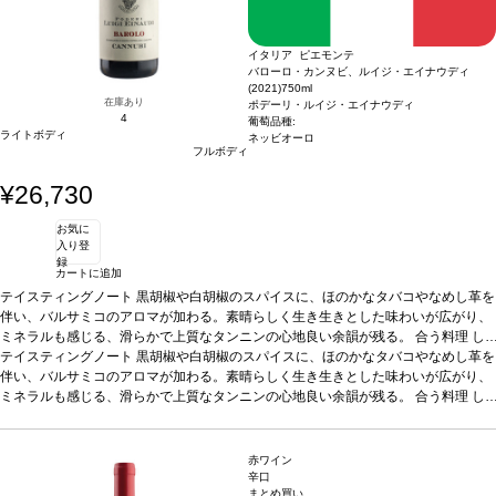
イタリア ピエモンテ
バローロ・カンヌビ、ルイジ・エイナウディ
(2021)
750ml
在庫あり
ポデーリ・ルイジ・エイナウディ
4
葡萄品種:
ライトボディ
ネッビオーロ
フルボディ
¥26,730
お気に
入り登
録
カートに追加
テイスティングノート
黒胡椒や白胡椒のスパイスに、ほのかなタバコやなめし革を
伴い、バルサミコのアロマが加わる。素晴らしく生き生きとした味わいが広がり、
ミネラルも感じる、滑らかで上質なタンニンの心地良い余韻が残る。
合う料理
し
っかりとした肉や魚料理などと好相性
テイスティングノート
黒胡椒や白胡椒のスパイスに、ほのかなタバコやなめし革を
葡萄品種
ネッビオーロ 100%
*本ヴィンテー
ジが在庫切れの場合、在庫があり価格が同様の場合は自動的に次のヴィンテージに
伴い、バルサミコのアロマが加わる。素晴らしく生き生きとした味わいが広がり、
変更されます、ご了承ください。
ミネラルも感じる、滑らかで上質なタンニンの心地良い余韻が残る。
合う料理
し
っかりとした肉や魚料理などと好相性
葡萄品種
ネッビオーロ 100%
*本ヴィンテー
ジが在庫切れの場合、在庫があり価格が同様の場合は自動的に次のヴィンテージに
変更されます、ご了承ください。
赤ワイン
辛口
まとめ買い