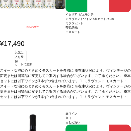
イタリア ピエモンテ
ミラヴェントワイン 6本セット
750ml
ミラヴェント
残りわずか
葡萄品種:
モスカート
¥17,490
お気に
入り登
録
カートに追加
スイートな泡に心ときめくモスカートを多彩に
※在庫状況により、ヴィンテージの
変更または同等品に変更してご案内する場合がございます、ご了承ください。 ※本
セットには以下ワインが1本ずつ含まれています。
1. ミラヴェント モスカート・ダ
スティ (2024)
スイートな泡に心ときめくモスカートを多彩に
イタリア、ピエモンテ / 白・微発泡 / 甘口
※在庫状況により、ヴィンテージの
テイスティングノート
鮮
やかな麦わら色。モスカートのフローラルなノーズを示し、桃のフルーティーさが
変更または同等品に変更してご案内する場合がございます、ご了承ください。 ※本
広がる。口に含むと軽やかな甘い余韻を感じ、魅惑的な果実味が続く、親しみやす
セットには以下ワインが1本ずつ含まれています。
1. ミラヴェント モスカート・ダ
い一本。
スティ (2024)
合う料理
イタリア、ピエモンテ / 白・微発泡 / 甘口
説明などと好相性
葡萄品種
モスカート 100%
テイスティングノート
認証
サステナブ
鮮
ル
やかな麦わら色。モスカートのフローラルなノーズを示し、桃のフルーティーさが
2. ミラヴェント モスカート＆ライチ
イタリア、ピエモンテ / 白・微発泡 / 甘口
テイスティングノート
広がる。口に含むと軽やかな甘い余韻を感じ、魅惑的な果実味が続く、親しみやす
鮮やかな麦わら色。モスカートのフローラルなノーズを示
赤ワイン
し、ライチのフルーティーさが広がる。口に含むと素晴らしく滑らかで、エキゾチ
い一本。
合う料理
説明などと好相性
葡萄品種
モスカート 100%
認証
サステナブ
辛口
まとめ買い
ックフルーツを含む、心地良い甘味に長い余韻が続く。
ル
2. ミラヴェント モスカート＆ライチ
イタリア、ピエモンテ / 白・微発泡 / 甘口
合う料理
ペイストリーや
フルーツなどのデザートなどと好相性
テイスティングノート
鮮やかな麦わら色。モスカートのフローラルなノーズを示
葡萄品種
モスカート 100%
認証
サステナブ