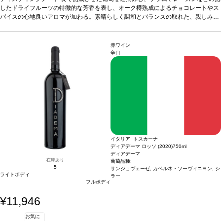
のギフト梱包（無料ラッピング含む） ・熨斗不可
エ料理と一緒に飲むのに最適なワインです。 熟した香ばしいハード チーズとの相
したドライフルーツの特徴的な芳香を表し、オーク樽熟成によるチョコレートやス
性も抜群で、瞑想にぴったりのワインでもあります。
パイスの心地良いアロマが加わる。素晴らしく調和とバランスの取れた、親しみや
葡萄品種
ネグロアマーロ、
メルロー、プリミティーヴォ
すく心地よい一本。
合う料理
*本ヴィンテージが在庫切れの場合、在庫があり価格
ローストした肉料理や、イノシシやシカなどのジビ
が同様の場合は自動的に次のヴィンテージに変更されます、ご了承ください。
エ料理と一緒に飲むのに最適なワインです。 熟した香ばしいハード チーズとの相
性も抜群で、瞑想にぴったりのワインでもあります。
葡萄品種
ネグロアマーロ、
赤ワイン
メルロー、プリミティーヴォ
*本ヴィンテージが在庫切れの場合、在庫があり価格
辛口
が同様の場合は自動的に次のヴィンテージに変更されます、ご了承ください。
イタリア トスカーナ
ディアデーマ ロッソ (2020)
750ml
ディアデーマ
在庫あり
葡萄品種:
5
サンジョヴェーゼ, カベルネ・ソーヴィニヨン, シ
ライトボディ
ラー
フルボディ
¥11,946
お気に