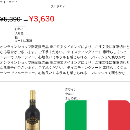
ライトボディ
フルボディ
¥3,630
¥5,390
→
お気に
入り登
録
カートに追加
オンラインショップ限定販売品 ※ご注文タイミングにより、ご注文後に在庫切れと
なる場合がございます。ご了承ください。
テイスティングノート
素晴らしくジュ
ーシーでフルーティー。心地良いミネラルも感じられる、フレッシュで爽やかな一
本。
オンラインショップ限定販売品 ※ご注文タイミングにより、ご注文後に在庫切れと
合う料理
魚料理、白身肉、スパイスの効いた料理などと好相性
葡萄品種
アル
ネイス
なる場合がございます。ご了承ください。
テイスティングノート
素晴らしくジュ
ーシーでフルーティー。心地良いミネラルも感じられる、フレッシュで爽やかな一
本。
合う料理
魚料理、白身肉、スパイスの効いた料理などと好相性
葡萄品種
アル
ネイス
赤ワイン
中辛口
まとめ買い