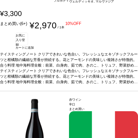
フルボディ
ヴェルディッキオ, マルヴァジア
¥3,300
¥2,970
まとめ買い(6+)
10%OFF
/ 1本
お気に
入り登
録
カートに追加
テイスティングノート
クリアできれいな色合い。フレッシュなエキゾチックフルー
ツと柑橘類の繊細な芳香が持続する。花とアーモンドの美味しい複雑さが特徴的。
合う料理
地中海料理全般：前菜、白身肉、茹で肉、きのこ、トリュフ、野菜炒め、
魚介類などと好相性。
テイスティングノート
葡萄品種
クリアできれいな色合い。フレッシュなエキゾチックフルー
ヴェルディッキオ 90%、マルヴァジア 10%
*本ヴ
ィンテージが在庫切れの場合、在庫があり価格が同様の場合は自動的に次のヴィン
ツと柑橘類の繊細な芳香が持続する。花とアーモンドの美味しい複雑さが特徴的。
テージに変更されますのでご了承ください。
合う料理
地中海料理全般：前菜、白身肉、茹で肉、きのこ、トリュフ、野菜炒め、
魚介類などと好相性。
葡萄品種
ヴェルディッキオ 90%、マルヴァジア 10%
*本ヴ
ィンテージが在庫切れの場合、在庫があり価格が同様の場合は自動的に次のヴィン
テージに変更されますのでご了承ください。
赤ワイン
辛口
まとめ買い