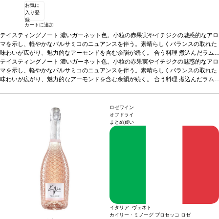
お気に
入り登
録
カートに追加
テイスティングノート
濃いガーネット色。小粒の赤果実やイチジクの魅惑的なアロ
マを示し、軽やかなバルサミコのニュアンスを伴う。素晴らしくバランスの取れた
味わいが広がり、魅力的なアーモンドを含む余韻が続く。
合う料理
煮込んだラム
ラック、豚肉のラグーソースパルタ、ロースト肉などと好相性
テイスティングノート
濃いガーネット色。小粒の赤果実やイチジクの魅惑的なアロ
葡萄品種
ネグロア
マーロ、モンテプルチアーノ
マを示し、軽やかなバルサミコのニュアンスを伴う。素晴らしくバランスの取れた
*本ヴィンテージが在庫切れの場合、在庫があり価格
が同様の場合は自動的に次のヴィンテージに変更されます、ご了承ください。
味わいが広がり、魅力的なアーモンドを含む余韻が続く。
合う料理
煮込んだラム
ラック、豚肉のラグーソースパルタ、ロースト肉などと好相性
葡萄品種
ネグロア
マーロ、モンテプルチアーノ
*本ヴィンテージが在庫切れの場合、在庫があり価格
が同様の場合は自動的に次のヴィンテージに変更されます、ご了承ください。
ロゼワイン
オフドライ
まとめ買い
イタリア ヴェネト
カイリー・ミノーグ プロセッコ ロゼ