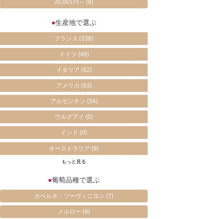
20,001円～
(8)
●
生産地で選ぶ
フランス
(338)
ドイツ
(49)
イタリア
(62)
アメリカ
(93)
アルゼンチン
(34)
ウルグアイ
(0)
インド
(0)
オーストラリア
(9)
もっと見る
●
葡萄品種で選ぶ
カベルネ・ソーヴィニヨン
(7)
メルロー
(9)