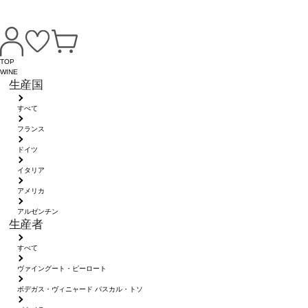
TOP
WINE
生産国
すべて
フランス
ドイツ
イタリア
アメリカ
アルゼンチン
生産者
すべて
ヴァイングート・ピーロート
ボデガス・ヴィニャード パスカル・トソ