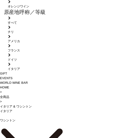
オレンジワイン
原産地呼称／等級
すべて
チリ
アメリカ
フランス
ドイツ
イタリア
GIFT
EVENTS
WORLD WINE BAR
HOME
>
全商品
>
イタリア
&
ワシントン
イタリア
ワシントン