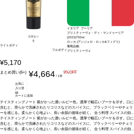
イタリア プーリア
プリミティーヴォ・ディ・マンドゥーリア
在庫あり
(2023)
750ml
5
ロッカ (アンジェロ・ロッカ&フィグリ)
ライトボディ
葡萄品種:
フルボディ
プリミティーヴォ
¥5,170
¥4,664
まとめ買い(6+)
9%OFF
/ 1本
お気に
入り登
録
カートに追加
テイスティングノート
紫がかった濃いルビー色。濃厚で幅広いブーケを示す。口に
含むと、滑らかで洗練されたリコリスなどのスパイスに、ブラックベリーやチェリ
ーを感じる。柔らかく心地よい、長い余韻の後味が続く。
合う料理
スパイスの効
いた料理、濃厚な味わいの料理、ブルーチーズ、ダークチョコレートなどと好相
テイスティングノート
紫がかった濃いルビー色。濃厚で幅広いブーケを示す。口に
性。
含むと、滑らかで洗練されたリコリスなどのスパイスに、ブラックベリーやチェリ
葡萄品種
プリミティーヴォ 100%
*本ヴィンテージが在庫切れの場合、在庫が
あり価格が同様の場合は自動的に次のヴィンテージに変更されます、ご了承くださ
ーを感じる。柔らかく心地よい、長い余韻の後味が続く。
合う料理
スパイスの効