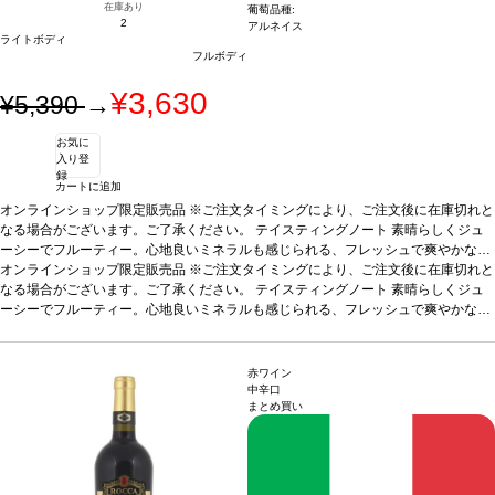
在庫あり
葡萄品種:
2
アルネイス
ライトボディ
フルボディ
¥3,630
¥5,390
→
お気に
入り登
録
カートに追加
オンラインショップ限定販売品 ※ご注文タイミングにより、ご注文後に在庫切れと
なる場合がございます。ご了承ください。
テイスティングノート
素晴らしくジュ
ーシーでフルーティー。心地良いミネラルも感じられる、フレッシュで爽やかな一
本。
オンラインショップ限定販売品 ※ご注文タイミングにより、ご注文後に在庫切れと
合う料理
魚料理、白身肉、スパイスの効いた料理などと好相性
葡萄品種
アル
ネイス
なる場合がございます。ご了承ください。
テイスティングノート
素晴らしくジュ
ーシーでフルーティー。心地良いミネラルも感じられる、フレッシュで爽やかな一
本。
合う料理
魚料理、白身肉、スパイスの効いた料理などと好相性
葡萄品種
アル
ネイス
赤ワイン
中辛口
まとめ買い