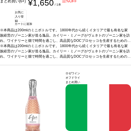
¥1,650
まとめ買い(6+)
11%OFF
/ 1本
お気に
入り登
録
カートに追加
※本商品は200mlのミニボトルです。 1800年代から続くイタリアで最も有名な家
族経営のゾーニン家が造る逸品。カイリー・ミノーグがヴェネトのゾーニン家を訪
れ、ワイナリーと畑で時間を過ごし、高品質なDOCプロセッコを生産するための完
璧なパートナーを見つけたことが始まりです。
※本商品は200mlのミニボトルです。 1800年代から続くイタリアで最も有名な家
テイスティングノート
明るく淡い
麦わら色で、きめ細かく繊細なペルラージュが立ち上る。魅力的なブーケは濃く、
族経営のゾーニン家が造る逸品。カイリー・ミノーグがヴェネトのゾーニン家を訪
フルーティで芳醇、青りんご、洋ナシ、ほのかな花を伴う。
れ、ワイナリーと畑で時間を過ごし、高品質なDOCプロセッコを生産するための完
合う料理
様々な食事
とよく合う： 前菜：生ハムとチーズのシャルキュトリ、軽いブルスケッタやクロス
璧なパートナーを見つけたことが始まりです。
テイスティングノート
明るく淡い
ティーニ メインディッシュ：野菜のリゾット、サラダやシーフードのセビーチェ、
麦わら色で、きめ細かく繊細なペルラージュが立ち上る。魅力的なブーケは濃く、
サーモンのグリルや白身魚のポシェ、鶏肉や七面鳥などの白身肉をじっくりと煮込
フルーティで芳醇、青りんご、洋ナシ、ほのかな花を伴う。
合う料理
様々な食事
ロゼワイン
んだ料理 軽食：新鮮な野菜、軽くて香ばしいペイストリーやキッシュ デザート：
とよく合う： 前菜：生ハムとチーズのシャルキュトリ、軽いブルスケッタやクロス
オフドライ
まとめ買い
新鮮なベリー類、タルトやシャーベットなどフルーツのデザート、パンナコッタや
ティーニ メインディッシュ：野菜のリゾット、サラダやシーフードのセビーチェ、
フルーツムース
サーモンのグリルや白身魚のポシェ、鶏肉や七面鳥などの白身肉をじっくりと煮込
葡萄品種
100% グレラ
*本ヴィンテージが在庫切れの場合、在庫が
あり価格が同様の場合は自動的に次のヴィンテージに変更されます、ご了承くださ
んだ料理 軽食：新鮮な野菜、軽くて香ばしいペイストリーやキッシュ デザート：
い。
新鮮なベリー類、タルトやシャーベットなどフルーツのデザート、パンナコッタや
フルーツムース
葡萄品種
100% グレラ
*本ヴィンテージが在庫切れの場合、在庫が
あり価格が同様の場合は自動的に次のヴィンテージに変更されます、ご了承くださ
い。