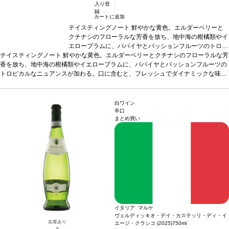
入り登
録
カートに追加
テイスティングノート
鮮やかな黄色。エルダーベリーと
クチナシのフローラルな芳香を放ち、地中海の柑橘類やイ
エロープラムに、パパイヤとパッションフルーツのトロピ
テイスティングノート
鮮やかな黄色。エルダーベリーとクチナシのフローラルな芳
カルなニュアンスが加わる。口に含むと、フレッシュでダ
香を放ち、地中海の柑橘類やイエロープラムに、パパイヤとパッションフルーツの
イナミックな味わいが広がり、程よい酸味とほのかな苦味
トロピカルなニュアンスが加わる。口に含むと、フレッシュでダイナミックな味わ
の余韻に、黄桃、ホワイトカラント、グレープフルーツの
いが広がり、程よい酸味とほのかな苦味の余韻に、黄桃、ホワイトカラント、グレ
ニュアンスが深みを与え、調和している。素晴らしく生き
ープフルーツのニュアンスが深みを与え、調和している。素晴らしく生き生きとし
生きとした美味しい一本。
合う料理
オレンジと生姜風味
た美味しい一本。
合う料理
のエビのソテー、レモングラスとナンプラー風味のベトナ
オレンジと生姜風味のエビのソテー、レモングラスと
白ワイン
ナンプラー風味のベトナム風ポークチョップなどと好相性
ム風ポークチョップなどと好相性
葡萄品種
葡萄品種
ヴェルメンテ
ヴェルメンテ
辛口
まとめ買い
ィーノ 60%、ソーヴィニヨン・ブラン 40%
ィーノ 60%、ソーヴィニヨン・ブラン 40%
*本ヴィンテージが在庫切れの場合、在
*本ヴィンテ
庫があり価格が同様の場合は自動的に次のヴィンテージに変更されます、ご了承く
ージが在庫切れの場合、在庫があり価格が同様の場合は自
ださい。
動的に次のヴィンテージに変更されます、ご了承くださ
い。
イタリア マルケ
ヴェルディッキオ・デイ・カステッリ・ディ・イ
在庫あり
エージ・クラシコ (2025)
750ml