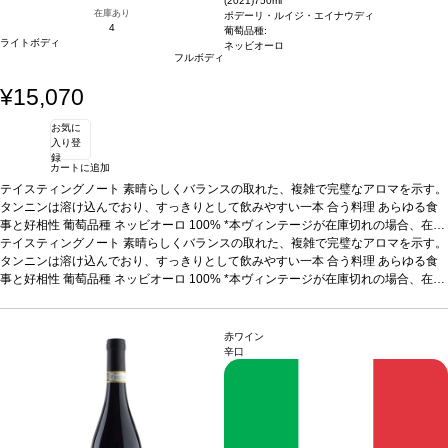
(2021)
750ml
在庫あり
ポデーリ・ルイジ・エイナウディ
4
葡萄品種:
ライトボディ
ネッビオーロ
フルボディ
¥15,070
お気に
入り登
録
カートに追加
テイスティングノート
素晴らしくバランスの取れた、複雑で完璧なアロマを示す。
タンニンは溶け込んでおり、すっきりとして飲みやすい一本
合う料理
あらゆる食
事と好相性
葡萄品種
ネッビオーロ 100%
*本ヴィンテージが在庫切れの場合、在庫
があり価格が同様の場合は自動的に次のヴィンテージに変更されます、ご了承くだ
テイスティングノート
素晴らしくバランスの取れた、複雑で完璧なアロマを示す。
さい。
タンニンは溶け込んでおり、すっきりとして飲みやすい一本
合う料理
あらゆる食
事と好相性
葡萄品種
ネッビオーロ 100%
*本ヴィンテージが在庫切れの場合、在庫
があり価格が同様の場合は自動的に次のヴィンテージに変更されます、ご了承くだ
さい。
赤ワイン
辛口