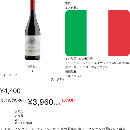
辛口
まとめ買い
イタリア ピエモンテ
ドリアーニ、ルイジ・エイナウディ (2023)
750ml
在庫あり
ポデーリ・ルイジ・エイナウディ
3
葡萄品種:
ライトボディ
ドルチェット
フルボディ
¥4,400
¥3,960
まとめ買い(6+)
10%OFF
/ 1本
お気に
入り登
録
カートに追加
テイスティングノート
フレッシュな下草の果実を感じ、タンニンは柔らかく繊細。