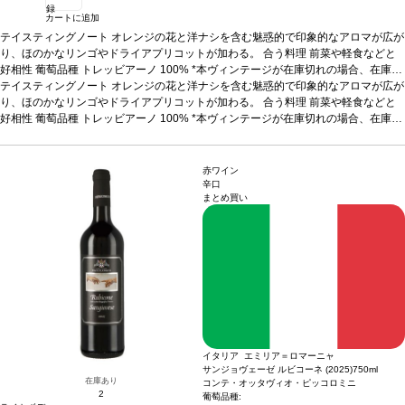
録
カートに追加
テイスティングノート
オレンジの花と洋ナシを含む魅惑的で印象的なアロマが広が
り、ほのかなリンゴやドライアプリコットが加わる。
合う料理
前菜や軽食などと
好相性
葡萄品種
トレッビアーノ 100%
*本ヴィンテージが在庫切れの場合、在庫が
あり価格が同様の場合は自動的に次のヴィンテージに変更されます、ご了承くださ
テイスティングノート
オレンジの花と洋ナシを含む魅惑的で印象的なアロマが広が
い。
り、ほのかなリンゴやドライアプリコットが加わる。
合う料理
前菜や軽食などと
好相性
葡萄品種
トレッビアーノ 100%
*本ヴィンテージが在庫切れの場合、在庫が
あり価格が同様の場合は自動的に次のヴィンテージに変更されます、ご了承くださ
い。
赤ワイン
辛口
まとめ買い
イタリア エミリア＝ロマーニャ
サンジョヴェーゼ ルビコーネ (2025)
750ml
在庫あり
コンテ・オッタヴィオ・ピッコロミニ
2
葡萄品種: