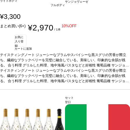
ライトボディ
サンジョヴェーゼ
フルボディ
¥3,300
¥2,970
まとめ買い(6+)
10%OFF
/ 1本
お気に
入り登
録
カートに追加
テイスティングノート
ジューシーなプラムやスパイシーな黒スグリの芳香が際立
ち、繊細なブラックベリーを完璧に融合している。美味しい、印象的な余韻が残
る。
合う料理
グリルした料理、地中海風パスタなどと好相性
葡萄品種
サンジョヴ
ェーゼ 100%
テイスティングノート
*本ヴィンテージが在庫切れの場合、在庫があり価格が同様の場合は
ジューシーなプラムやスパイシーな黒スグリの芳香が際立
自動的に次のヴィンテージに変更されます、ご了承ください。
ち、繊細なブラックベリーを完璧に融合している。美味しい、印象的な余韻が残
る。
合う料理
グリルした料理、地中海風パスタなどと好相性
葡萄品種
サンジョヴ
ェーゼ 100%
*本ヴィンテージが在庫切れの場合、在庫があり価格が同様の場合は
自動的に次のヴィンテージに変更されます、ご了承ください。
セット
甘口