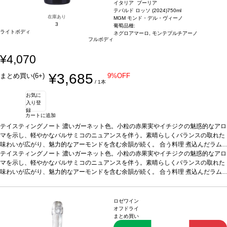
イタリア プーリア
テバルド ロッソ (2024)
750ml
在庫あり
MGM モンド・デル・ヴィーノ
3
葡萄品種:
ライトボディ
ネグロアマーロ, モンテプルチアーノ
フルボディ
¥4,070
¥3,685
まとめ買い(6+)
9%OFF
/ 1本
お気に
入り登
録
カートに追加
テイスティングノート
濃いガーネット色。小粒の赤果実やイチジクの魅惑的なアロ
マを示し、軽やかなバルサミコのニュアンスを伴う。素晴らしくバランスの取れた
味わいが広がり、魅力的なアーモンドを含む余韻が続く。
合う料理
煮込んだラム
ラック、豚肉のラグーソースパルタ、ロースト肉などと好相性
テイスティングノート
濃いガーネット色。小粒の赤果実やイチジクの魅惑的なアロ
葡萄品種
ネグロア
マーロ、モンテプルチアーノ
マを示し、軽やかなバルサミコのニュアンスを伴う。素晴らしくバランスの取れた
*本ヴィンテージが在庫切れの場合、在庫があり価格
が同様の場合は自動的に次のヴィンテージに変更されます、ご了承ください。
味わいが広がり、魅力的なアーモンドを含む余韻が続く。
合う料理
煮込んだラム
ラック、豚肉のラグーソースパルタ、ロースト肉などと好相性
葡萄品種
ネグロア
マーロ、モンテプルチアーノ
*本ヴィンテージが在庫切れの場合、在庫があり価格
が同様の場合は自動的に次のヴィンテージに変更されます、ご了承ください。
ロゼワイン
オフドライ
まとめ買い