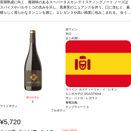
理
長期熟成に向く、複雑味のあるスーパータスカン
赤身肉、ジビエ、チーズなどと好相性
葡萄品種
テイスティングノート
カベルネ・ソーヴィニヨン 5
ノーズは
0%、カベルネ・フラン 25%、メルロー 20%、プティ・ヴェルド 5%
スパイスやバルサミコの含みを示し、黒果実のニュアンスを伴う。口に含むと、素
*本ヴィンテ
ージが在庫切れの場合、在庫があり価格が同様の場合は自動的に次のヴィンテージ
晴らしく滑らかなタンニンを感じ、エレガンスや高い精度に包みこまれる。
合う料
に変更されます、ご了承ください。
理
赤身肉、ジビエ、チーズなどと好相性
葡萄品種
カベルネ・ソーヴィニヨン 5
0%、カベルネ・フラン 25%、メルロー 20%、プティ・ヴェルド 5%
*本ヴィンテ
ージが在庫切れの場合、在庫があり価格が同様の場合は自動的に次のヴィンテージ
赤ワイン
に変更されます、ご了承ください。
辛口
まとめ買い
スペイン カスティーリャ・イ・レオン
エンボカデロ (2022)
750ml
残りわずか
サン・ペドロ・レガラド
5
葡萄品種:
ライトボディ
テンプラニーリョ
フルボディ
¥5,720