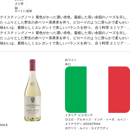
入り登
録
カートに追加
テイスティングノート
紫色がかった濃い赤色。凝縮した長い余韻のノーズを示し、
たっぷりとした野生の赤ベリー系果実を伴う。ビロードのように滑らかで柔らかい
味わいは、素晴らしくエレガントで美しいバランスを持つ。
合う料理
エミリア・
ロマーニャ料理、ハムなどの前菜、赤と白身肉などと好相性
テイスティングノート
紫色がかった濃い赤色。凝縮した長い余韻のノーズを示し、
葡萄品種
サンジョヴ
ェーゼ 80%、カベルネ・ソーヴィニヨン 10%、メルロー 10%
たっぷりとした野生の赤ベリー系果実を伴う。ビロードのように滑らかで柔らかい
*本ヴィンテージが
在庫切れの場合、在庫があり価格が同様の場合は自動的に次のヴィンテージに変更
味わいは、素晴らしくエレガントで美しいバランスを持つ。
合う料理
エミリア・
されます、ご了承ください。
ロマーニャ料理、ハムなどの前菜、赤と白身肉などと好相性
葡萄品種
サンジョヴ
ェーゼ 80%、カベルネ・ソーヴィニヨン 10%、メルロー 10%
*本ヴィンテージが
在庫切れの場合、在庫があり価格が同様の場合は自動的に次のヴィンテージに変更
白ワイン
されます、ご了承ください。
辛口
イタリア ピエモンテ
ロエロ・アルネイス・ドンナ・イーダ、ルイジ・
エイナウディ (2024)
750ml
SALE
ポデーリ・ルイジ・エイナウディ