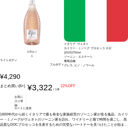
イタリア ヴェネト
カイリー・ミノーグ プロセッコ ロゼ
在庫あり
(2025)
750ml
1
ゾーニン・エステート
ライトボディ
葡萄品種:
フルボディ
グレラ, ピノ・ノワール
¥4,290
¥3,322
まとめ買い(6+)
22%OFF
/ 1本
お気に
入り登
録
カートに追加
1800年代から続くイタリアで最も有名な家族経営のゾーニン家が造る逸品。カイリ
ー・ミノーグがヴェネトのゾーニン家を訪れ、ワイナリーと畑で時間を過ごし、高
品質なDOCプロセッコを生産するための完璧なパートナーを見つけたことが始まり