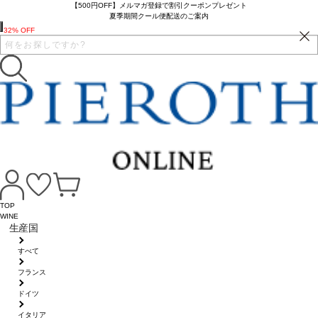
【500円OFF】メルマガ登録で割引クーポンプレゼント
夏季期間クール便配送のご案内
32% OFF
TOP
WINE
生産国
すべて
フランス
ドイツ
イタリア