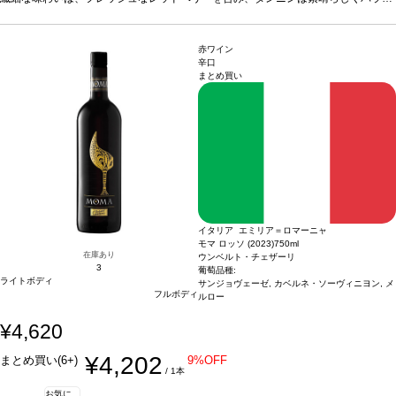
価格が同様の場合は自動的に次のヴィンテージに変更されます、ご了承ください。
スが取れている。
合う料理
きのこのリゾット、赤身肉、バーベキュー、うさぎの
煮込み、チーズなどと好相性
葡萄品種
コルヴィーナ 65%、コルヴィノーネ 15%、
ロンディネッラ 10%、その他 10%
*本ヴィンテージが在庫切れの場合、在庫があり
赤ワイン
価格が同様の場合は自動的に次のヴィンテージに変更されます、ご了承ください。
辛口
まとめ買い
イタリア エミリア＝ロマーニャ
モマ ロッソ (2023)
750ml
在庫あり
ウンベルト・チェザーリ
3
葡萄品種:
ライトボディ
サンジョヴェーゼ, カベルネ・ソーヴィニヨン, メ
フルボディ
ルロー
¥4,620
¥4,202
まとめ買い(6+)
9%OFF
/ 1本
お気に