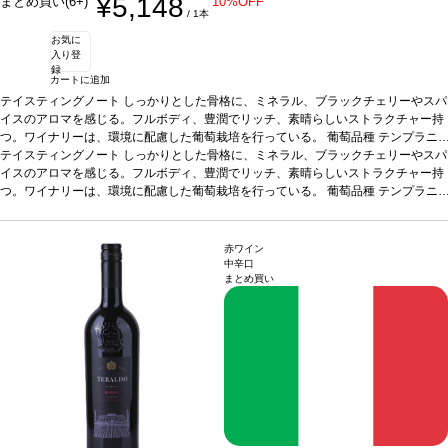
¥5,148
まとめ買い(6+)
10%OFF
/ 1本
お気に
入り登
録
カートに追加
テイスティングノート
しっかりとした骨格に、ミネラル、ブラックチェリーやスパ
イスのアロマを感じる。フルボディ、豊潤でリッチ、素晴らしいストラクチャー持
つ。ワイナリーは、環境に配慮した葡萄栽培を行っている。
葡萄品種
テンプラニ
ーリョ 100%
テイスティングノート
*本ヴィンテージが在庫切れの場合、在庫があり価格が同様の場合は
しっかりとした骨格に、ミネラル、ブラックチェリーやスパ
自動的に次のヴィンテージに変更されます、ご了承ください。
イスのアロマを感じる。フルボディ、豊潤でリッチ、素晴らしいストラクチャー持
つ。ワイナリーは、環境に配慮した葡萄栽培を行っている。
葡萄品種
テンプラニ
ーリョ 100%
*本ヴィンテージが在庫切れの場合、在庫があり価格が同様の場合は
自動的に次のヴィンテージに変更されます、ご了承ください。
赤ワイン
中辛口
まとめ買い