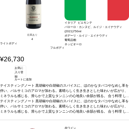
イタリア ピエモンテ
バローロ・カンヌビ、ルイジ・エイナウディ
(2021)
750ml
在庫あり
ポデーリ・ルイジ・エイナウディ
4
葡萄品種:
ライトボディ
ネッビオーロ
フルボディ
¥26,730
お気に
入り登
録
カートに追加
テイスティングノート
黒胡椒や白胡椒のスパイスに、ほのかなタバコやなめし革を
伴い、バルサミコのアロマが加わる。素晴らしく生き生きとした味わいが広がり、
ミネラルも感じる、滑らかで上質なタンニンの心地良い余韻が残る。
合う料理
し
っかりとした肉や魚料理などと好相性
テイスティングノート
黒胡椒や白胡椒のスパイスに、ほのかなタバコやなめし革を
葡萄品種
ネッビオーロ 100%
*本ヴィンテー
ジが在庫切れの場合、在庫があり価格が同様の場合は自動的に次のヴィンテージに
伴い、バルサミコのアロマが加わる。素晴らしく生き生きとした味わいが広がり、
変更されます、ご了承ください。
ミネラルも感じる、滑らかで上質なタンニンの心地良い余韻が残る。
合う料理
し
っかりとした肉や魚料理などと好相性
葡萄品種
ネッビオーロ 100%
*本ヴィンテー
ジが在庫切れの場合、在庫があり価格が同様の場合は自動的に次のヴィンテージに
変更されます、ご了承ください。
赤ワイン