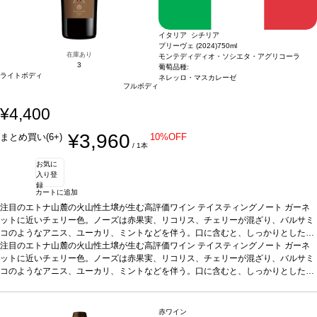
イタリア シチリア
プリーヴェ (2024)
750ml
在庫あり
モンテディディオ・ソシエタ・アグリコーラ
3
葡萄品種:
ライトボディ
ネレッロ・マスカレーゼ
フルボディ
¥4,400
¥3,960
まとめ買い(6+)
10%OFF
/ 1本
お気に
入り登
録
カートに追加
注目のエトナ山麓の火山性土壌が生む高評価ワイン
テイスティングノート
ガーネ
ットに近いチェリー色。ノーズは赤果実、リコリス、チェリーが混ざり、バルサミ
コのようなアニス、ユーカリ、ミントなどを伴う。口に含むと、しっかりとしたス
トラクチャーが広がり、心地良い余韻が残る。
注目のエトナ山麓の火山性土壌が生む高評価ワイン
合う料理 葡萄品種
テイスティングノート
ネレッロ・マス
ガーネ
カレーゼ 100%
ットに近いチェリー色。ノーズは赤果実、リコリス、チェリーが混ざり、バルサミ
認証
EQUALITAS認証
*本ヴィンテージが在庫切れの場合、在庫が
あり価格が同様の場合は自動的に次のヴィンテージに変更されます、ご了承くださ
コのようなアニス、ユーカリ、ミントなどを伴う。口に含むと、しっかりとしたス
い。
トラクチャーが広がり、心地良い余韻が残る。
合う料理 葡萄品種
ネレッロ・マス
カレーゼ 100%
認証
EQUALITAS認証
*本ヴィンテージが在庫切れの場合、在庫が
あり価格が同様の場合は自動的に次のヴィンテージに変更されます、ご了承くださ
赤ワイン