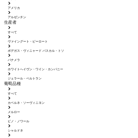
アメリカ
アルゼンチン
生産者
すべて
ヴァイングート・ピーロート
ボデガス・ヴィニャード パスカル・トソ
パナメラ
ホワイトへイヴン・ワイン・カンパニー
ジェラール・ベルトラン
葡萄品種
すべて
カベルネ・ソーヴィニヨン
メルロー
ピノ・ノワール
シャルドネ