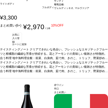
3
サンティ
ライトボディ
葡萄品種:
フルボディ
ヴェルディッキオ, マルヴァジア
¥3,300
¥2,970
まとめ買い(6+)
10%OFF
/ 1本
お気に
入り登
録
カートに追加
テイスティングノート
クリアできれいな色合い。フレッシュなエキゾチックフルー
ツと柑橘類の繊細な芳香が持続する。花とアーモンドの美味しい複雑さが特徴的。
合う料理
地中海料理全般：前菜、白身肉、茹で肉、きのこ、トリュフ、野菜炒め、
魚介類などと好相性。
テイスティングノート
葡萄品種
クリアできれいな色合い。フレッシュなエキゾチックフルー
ヴェルディッキオ 90%、マルヴァジア 10%
*本ヴ
ィンテージが在庫切れの場合、在庫があり価格が同様の場合は自動的に次のヴィン
ツと柑橘類の繊細な芳香が持続する。花とアーモンドの美味しい複雑さが特徴的。
テージに変更されますのでご了承ください。
合う料理
地中海料理全般：前菜、白身肉、茹で肉、きのこ、トリュフ、野菜炒め、
魚介類などと好相性。
葡萄品種
ヴェルディッキオ 90%、マルヴァジア 10%
*本ヴ
ィンテージが在庫切れの場合、在庫があり価格が同様の場合は自動的に次のヴィン
テージに変更されますのでご了承ください。
赤ワイン
辛口
まとめ買い