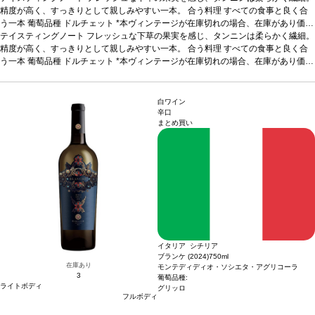
精度が高く、すっきりとして親しみやすい一本。
合う料理
すべての食事と良く合
う一本
葡萄品種
ドルチェット
*本ヴィンテージが在庫切れの場合、在庫があり価格
が同様の場合は自動的に次のヴィンテージに変更されます、ご了承ください。
テイスティングノート
フレッシュな下草の果実を感じ、タンニンは柔らかく繊細。
精度が高く、すっきりとして親しみやすい一本。
合う料理
すべての食事と良く合
う一本
葡萄品種
ドルチェット
*本ヴィンテージが在庫切れの場合、在庫があり価格
が同様の場合は自動的に次のヴィンテージに変更されます、ご了承ください。
白ワイン
辛口
まとめ買い
イタリア シチリア
ブランケ (2024)
750ml
在庫あり
モンテディディオ・ソシエタ・アグリコーラ
3
葡萄品種:
ライトボディ
グリッロ
フルボディ