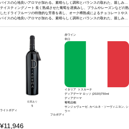
ステナブル ※本商品は梱包済のセット商品のため、以下は承れません。 ・商品を
パイスの心地良いアロマが加わる。素晴らしく調和とバランスの取れた、親しみや
バラして別梱包 ・一部商品を別配送先へ送る ・セット内の一部商品を外す ・商品
すく心地よい一本。
テイスティングノート
合う料理
長く熟成させた葡萄を遅摘みし、プラムやレーズンなどの熟
ローストした肉料理や、イノシシやシカなどのジビ
のギフト梱包（無料ラッピング含む） ・熨斗不可
エ料理と一緒に飲むのに最適なワインです。 熟した香ばしいハード チーズとの相
したドライフルーツの特徴的な芳香を表し、オーク樽熟成によるチョコレートやス
性も抜群で、瞑想にぴったりのワインでもあります。
パイスの心地良いアロマが加わる。素晴らしく調和とバランスの取れた、親しみや
葡萄品種
ネグロアマーロ、
メルロー、プリミティーヴォ
すく心地よい一本。
合う料理
*本ヴィンテージが在庫切れの場合、在庫があり価格
ローストした肉料理や、イノシシやシカなどのジビ
が同様の場合は自動的に次のヴィンテージに変更されます、ご了承ください。
エ料理と一緒に飲むのに最適なワインです。 熟した香ばしいハード チーズとの相
性も抜群で、瞑想にぴったりのワインでもあります。
葡萄品種
ネグロアマーロ、
赤ワイン
メルロー、プリミティーヴォ
*本ヴィンテージが在庫切れの場合、在庫があり価格
辛口
が同様の場合は自動的に次のヴィンテージに変更されます、ご了承ください。
イタリア トスカーナ
ディアデーマ ロッソ (2020)
750ml
ディアデーマ
在庫あり
葡萄品種:
5
サンジョヴェーゼ, カベルネ・ソーヴィニヨン, シ
ライトボディ
ラー
フルボディ
¥11,946