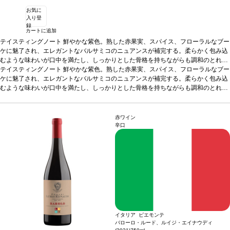
お気に
入り登
録
カートに追加
テイスティングノート
鮮やかな紫色。熟した赤果実、スパイス、フローラルなブー
ケに魅了され、エレガントなバルサミコのニュアンスが補完する。柔らかく包み込
むような味わいが口中を満たし、しっかりとした骨格を持ちながらも調和のとれた
タンニンと、時を経て素晴らしく展開する証しを感じ、長く愉しめる余韻が残る。
テイスティングノート
鮮やかな紫色。熟した赤果実、スパイス、フローラルなブー
合う料理
ケに魅了され、エレガントなバルサミコのニュアンスが補完する。柔らかく包み込
赤肉、ジビエ、熟成チーズなどと好相性
葡萄品種
サンジョヴェーゼ、カ
ベルネ・ソーヴィニヨン、シラー
むような味わいが口中を満たし、しっかりとした骨格を持ちながらも調和のとれた
*本ヴィンテージが在庫切れの場合、在庫があり
価格が同様の場合は自動的に次のヴィンテージに変更されます、ご了承ください。
タンニンと、時を経て素晴らしく展開する証しを感じ、長く愉しめる余韻が残る。
合う料理
赤肉、ジビエ、熟成チーズなどと好相性
葡萄品種
サンジョヴェーゼ、カ
ベルネ・ソーヴィニヨン、シラー
*本ヴィンテージが在庫切れの場合、在庫があり
赤ワイン
価格が同様の場合は自動的に次のヴィンテージに変更されます、ご了承ください。
辛口
イタリア ピエモンテ
バローロ・ルード、ルイジ・エイナウディ