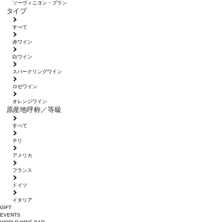
ソーヴィニヨン・ブラン
タイプ
すべて
赤ワイン
白ワイン
スパークリングワイン
ロゼワイン
オレンジワイン
原産地呼称／等級
すべて
チリ
アメリカ
フランス
ドイツ
イタリア
GIFT
EVENTS