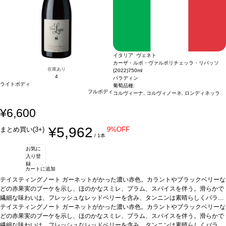
イタリア ヴェネト
カーザ・ルポ・ヴァルポリチェッラ・リパッソ
在庫あり
(2022)
750ml
4
パラディン
ライトボディ
葡萄品種:
フルボディ
コルヴィーナ, コルヴィノーネ, ロンディネッラ
¥6,600
¥5,962
まとめ買い(3+)
9%OFF
/ 1本
お気に
入り登
録
カートに追加
テイスティングノート
ガーネットがかった濃い赤色。カラントやブラックベリーな
どの赤果実のブーケを示し、ほのかなスミレ、プラム、スパイスを伴う。滑らかで
繊細な味わいは、フレッシュなレッドベリーを含み、タンニンは素晴らしくバラン
スが取れている。
テイスティングノート
合う料理
ガーネットがかった濃い赤色。カラントやブラックベリーな
きのこのリゾット、赤身肉、バーベキュー、うさぎの
煮込み、チーズなどと好相性
どの赤果実のブーケを示し、ほのかなスミレ、プラム、スパイスを伴う。滑らかで
葡萄品種
コルヴィーナ 65%、コルヴィノーネ 15%、
ロンディネッラ 10%、その他 10%
繊細な味わいは、フレッシュなレッドベリーを含み、タンニンは素晴らしくバラン
*本ヴィンテージが在庫切れの場合、在庫があり