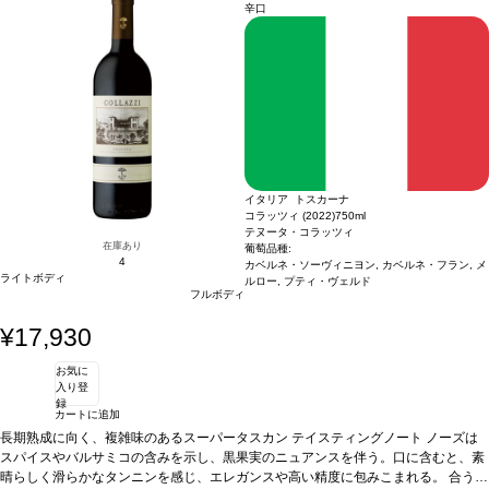
い。
辛口
イタリア トスカーナ
コラッツィ (2022)
750ml
テヌータ・コラッツィ
在庫あり
葡萄品種:
4
カベルネ・ソーヴィニヨン, カベルネ・フラン, メ
ライトボディ
ルロー, プティ・ヴェルド
フルボディ
¥17,930
お気に
入り登
録
カートに追加
長期熟成に向く、複雑味のあるスーパータスカン
テイスティングノート
ノーズは
スパイスやバルサミコの含みを示し、黒果実のニュアンスを伴う。口に含むと、素
晴らしく滑らかなタンニンを感じ、エレガンスや高い精度に包みこまれる。
合う料