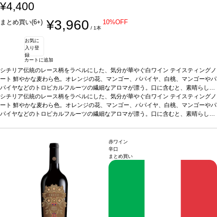
¥4,400
¥3,960
まとめ買い(6+)
10%OFF
/ 1本
お気に
入り登
録
カートに追加
シチリア伝統のレース柄をラベルにした、気分が華やぐ白ワイン
テイスティングノ
ート
鮮やかな麦わら色。オレンジの花、マンゴー、パパイヤ、白桃、マンゴーやパ
パイヤなどのトロピカルフルーツの繊細なアロマが漂う。口に含むと、素晴らしく
調和が取れており、爽やかな酸味と心地良い余韻が残る。
シチリア伝統のレース柄をラベルにした、気分が華やぐ白ワイン
合う料理
テイスティングノ
スープ、シー
フード、魚のグリルやフライ、ラビオリやリゾット、寿司やカルパッチョなどと好
ート
鮮やかな麦わら色。オレンジの花、マンゴー、パパイヤ、白桃、マンゴーやパ
相性
パイヤなどのトロピカルフルーツの繊細なアロマが漂う。口に含むと、素晴らしく
葡萄品種
グリッロ 100%
認証
EQUALITAS認証
*本ヴィンテージが在庫切れの
場合、在庫があり価格が同様の場合は自動的に次のヴィンテージに変更されます、
調和が取れており、爽やかな酸味と心地良い余韻が残る。
合う料理
スープ、シー
ご了承ください。
フード、魚のグリルやフライ、ラビオリやリゾット、寿司やカルパッチョなどと好
相性
葡萄品種
グリッロ 100%
認証
EQUALITAS認証
*本ヴィンテージが在庫切れの
赤ワイン
場合、在庫があり価格が同様の場合は自動的に次のヴィンテージに変更されます、
辛口
まとめ買い
ご了承ください。