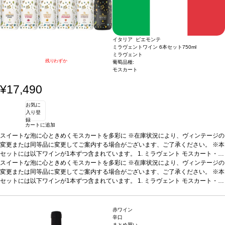
イタリア ピエモンテ
ミラヴェントワイン 6本セット
750ml
ミラヴェント
残りわずか
葡萄品種:
モスカート
¥17,490
お気に
入り登
録
カートに追加
スイートな泡に心ときめくモスカートを多彩に
※在庫状況により、ヴィンテージの
変更または同等品に変更してご案内する場合がございます、ご了承ください。 ※本
セットには以下ワインが1本ずつ含まれています。
1. ミラヴェント モスカート・ダ
スティ (2024)
スイートな泡に心ときめくモスカートを多彩に
イタリア、ピエモンテ / 白・微発泡 / 甘口
※在庫状況により、ヴィンテージの
テイスティングノート
鮮
やかな麦わら色。モスカートのフローラルなノーズを示し、桃のフルーティーさが
変更または同等品に変更してご案内する場合がございます、ご了承ください。 ※本
広がる。口に含むと軽やかな甘い余韻を感じ、魅惑的な果実味が続く、親しみやす
セットには以下ワインが1本ずつ含まれています。
1. ミラヴェント モスカート・ダ
い一本。
スティ (2024)
合う料理
イタリア、ピエモンテ / 白・微発泡 / 甘口
説明などと好相性
葡萄品種
モスカート 100%
テイスティングノート
認証
サステナブ
鮮
ル
やかな麦わら色。モスカートのフローラルなノーズを示し、桃のフルーティーさが
2. ミラヴェント モスカート＆ライチ
イタリア、ピエモンテ / 白・微発泡 / 甘口
テイスティングノート
広がる。口に含むと軽やかな甘い余韻を感じ、魅惑的な果実味が続く、親しみやす
鮮やかな麦わら色。モスカートのフローラルなノーズを示
赤ワイン
し、ライチのフルーティーさが広がる。口に含むと素晴らしく滑らかで、エキゾチ
い一本。
合う料理
説明などと好相性
葡萄品種
モスカート 100%
認証
サステナブ
辛口
まとめ買い