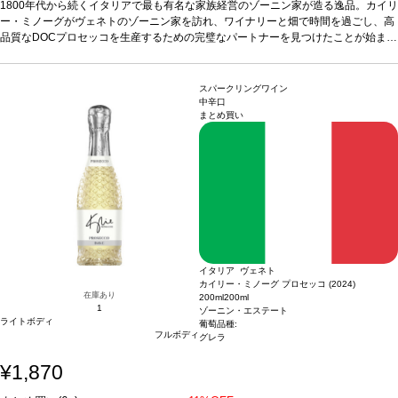
です。
1800年代から続くイタリアで最も有名な家族経営のゾーニン家が造る逸品。カイリ
テイスティングノート
フフレッシュなイチゴ、ラズベリー、花を示し、エ
レガントで飲みやすいロゼ。鮮やかなテクスチャーを持ち、すっきりとした味わい
ー・ミノーグがヴェネトのゾーニン家を訪れ、ワイナリーと畑で時間を過ごし、高
が広がり、爽やかな柑橘類を含むフィニッシュが続く。 音楽だけでなくワイン造り
品質なDOCプロセッコを生産するための完璧なパートナーを見つけたことが始まり
でも頭角を表し、アメリカやイギリスで人気を博したカイリーがプロセッコをプロ
です。
テイスティングノート
フフレッシュなイチゴ、ラズベリー、花を示し、エ
デュース。ボトルにはハートのモチーフが施されていて、プレゼントに最適！
レガントで飲みやすいロゼ。鮮やかなテクスチャーを持ち、すっきりとした味わい
合う
料理
が広がり、爽やかな柑橘類を含むフィニッシュが続く。 音楽だけでなくワイン造り
生ハムとメロン、シーフード、チーズ、加工肉、フルーツなどと好相性
葡萄
スパークリングワイン
品種
でも頭角を表し、アメリカやイギリスで人気を博したカイリーがプロセッコをプロ
グレラ 90%、ピノ・ノワール 10%
認証
ヴィーガン認証
*本ヴィンテージが在
中辛口
まとめ買い
庫切れの場合、在庫があり価格が同様の場合は自動的に次のヴィンテージに変更さ
デュース。ボトルにはハートのモチーフが施されていて、プレゼントに最適！
合う
れます、ご了承ください。
料理
生ハムとメロン、シーフード、チーズ、加工肉、フルーツなどと好相性
葡萄
品種
グレラ 90%、ピノ・ノワール 10%
認証
ヴィーガン認証
*本ヴィンテージが在
庫切れの場合、在庫があり価格が同様の場合は自動的に次のヴィンテージに変更さ
れます、ご了承ください。
イタリア ヴェネト
カイリー・ミノーグ プロセッコ (2024)
在庫あり
200ml
200ml
1
ゾーニン・エステート
ライトボディ
葡萄品種:
フルボディ
グレラ
¥1,870