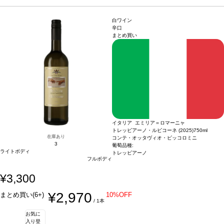
い。
いた料理、濃厚な味わいの料理、ブルーチーズ、ダークチョコレートなどと好相
性。
葡萄品種
プリミティーヴォ 100%
*本ヴィンテージが在庫切れの場合、在庫が
あり価格が同様の場合は自動的に次のヴィンテージに変更されます、ご了承くださ
白ワイン
い。
辛口
まとめ買い
イタリア エミリア＝ロマーニャ
トレッビアーノ・ルビコーネ (2025)
750ml
在庫あり
コンテ・オッタヴィオ・ピッコロミニ
3
葡萄品種:
ライトボディ
トレッビアーノ
フルボディ
¥3,300
¥2,970
まとめ買い(6+)
10%OFF
/ 1本
お気に
入り登