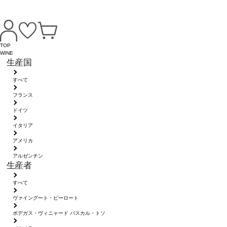
TOP
WINE
生産国
すべて
フランス
ドイツ
イタリア
アメリカ
アルゼンチン
生産者
すべて
ヴァイングート・ピーロート
ボデガス・ヴィニャード パスカル・トソ