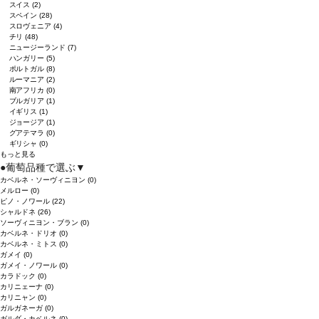
スイス
(2)
スペイン
(28)
スロヴェニア
(4)
チリ
(48)
ニュージーランド
(7)
ハンガリー
(5)
ポルトガル
(8)
ルーマニア
(2)
南アフリカ
(0)
ブルガリア
(1)
イギリス
(1)
ジョージア
(1)
グアテマラ
(0)
ギリシャ
(0)
もっと見る
●
葡萄品種で選ぶ
▼
カベルネ・ソーヴィニヨン
(0)
メルロー
(0)
ピノ・ノワール
(22)
シャルドネ
(26)
ソーヴィニヨン・ブラン
(0)
カベルネ・ドリオ
(0)
カベルネ・ミトス
(0)
ガメイ
(0)
ガメイ・ノワール
(0)
カラドック
(0)
カリニェーナ
(0)
カリニャン
(0)
ガルガネーガ
(0)
ガルダ・カベルネ
(0)