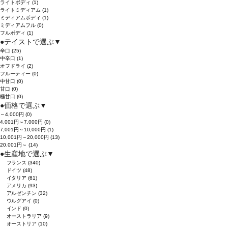
ライトボディ
(1)
ライトミディアム
(1)
ミディアムボディ
(1)
ミディアムフル
(0)
フルボディ
(1)
●
テイストで選ぶ
▼
辛口
(25)
中辛口
(1)
オフドライ
(2)
フルーティー
(0)
中甘口
(0)
甘口
(0)
極甘口
(0)
●
価格で選ぶ
▼
～4,000円
(0)
4,001円～7,000円
(0)
7,001円～10,000円
(1)
10,001円～20,000円
(13)
20,001円～
(14)
●
生産地で選ぶ
▼
フランス
(340)
ドイツ
(48)
イタリア
(61)
アメリカ
(93)
アルゼンチン
(32)
ウルグアイ
(0)
インド
(0)
オーストラリア
(9)
オーストリア
(10)