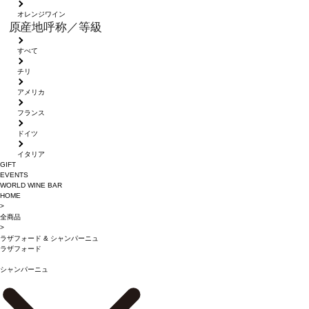
オレンジワイン
原産地呼称／等級
すべて
チリ
アメリカ
フランス
ドイツ
イタリア
GIFT
EVENTS
WORLD WINE BAR
HOME
>
全商品
>
ラザフォード
&
シャンパーニュ
ラザフォード
シャンパーニュ