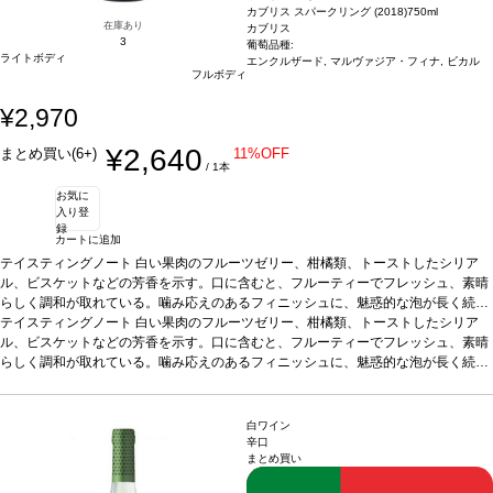
カブリス スパークリング (2018)
750ml
在庫あり
カブリス
3
葡萄品種:
ライトボディ
エンクルザード, マルヴァジア・フィナ, ビカル
フルボディ
¥2,970
¥2,640
まとめ買い(6+)
11%OFF
/ 1本
お気に
入り登
録
カートに追加
テイスティングノート
白い果肉のフルーツゼリー、柑橘類、トーストしたシリア
ル、ビスケットなどの芳香を示す。口に含むと、フルーティーでフレッシュ、素晴
らしく調和が取れている。噛み応えのあるフィニッシュに、魅惑的な泡が長く続
く。
テイスティングノート
合う料理
魚、白身肉、デザート、またアペリティフに最適などと好相性
白い果肉のフルーツゼリー、柑橘類、トーストしたシリア
葡萄
品種
ル、ビスケットなどの芳香を示す。口に含むと、フルーティーでフレッシュ、素晴
エンクルザード 40%、ビカル 40%、マルヴァジア・フィナ 20%
*本ヴィンテ
ージが在庫切れの場合、在庫があり価格が同様の場合は自動的に次のヴィンテージ
らしく調和が取れている。噛み応えのあるフィニッシュに、魅惑的な泡が長く続
に変更されます、ご了承ください。
く。
合う料理
魚、白身肉、デザート、またアペリティフに最適などと好相性
葡萄
品種
エンクルザード 40%、ビカル 40%、マルヴァジア・フィナ 20%
*本ヴィンテ
ージが在庫切れの場合、在庫があり価格が同様の場合は自動的に次のヴィンテージ
白ワイン
に変更されます、ご了承ください。
辛口
まとめ買い