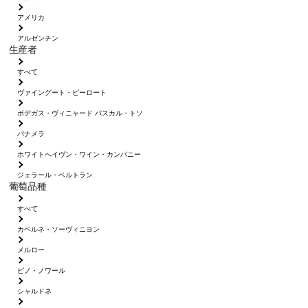
アメリカ
アルゼンチン
生産者
すべて
ヴァイングート・ピーロート
ボデガス・ヴィニャード パスカル・トソ
パナメラ
ホワイトへイヴン・ワイン・カンパニー
ジェラール・ベルトラン
葡萄品種
すべて
カベルネ・ソーヴィニヨン
メルロー
ピノ・ノワール
シャルドネ