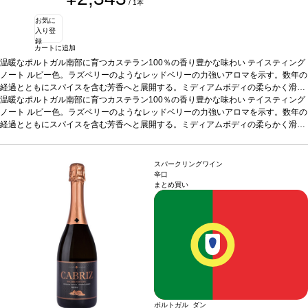
/ 1本
お気に
入り登
録
カートに追加
温暖なポルトガル南部に育つカステラン100％の香り豊かな味わい
テイスティング
ノート
ルビー色。ラズベリーのようなレッドベリーの力強いアロマを示す。数年の
経過とともにスパイスを含む芳香へと展開する。ミディアムボディの柔らかく滑ら
かな味わいに、心地よい余韻の後味が続く。
温暖なポルトガル南部に育つカステラン100％の香り豊かな味わい
合う料理
ジビエ、グリル肉、チーズ
テイスティング
などと好相性。
ノート
ルビー色。ラズベリーのようなレッドベリーの力強いアロマを示す。数年の
葡萄品種
カステラン 100%
認証
サスティナブルHACCP認証
*本ヴ
ィンテージが在庫切れの場合、在庫があり価格が同様の場合は自動的に次のヴィン
経過とともにスパイスを含む芳香へと展開する。ミディアムボディの柔らかく滑ら
テージに変更されます、ご了承ください。
かな味わいに、心地よい余韻の後味が続く。
合う料理
ジビエ、グリル肉、チーズ
などと好相性。
葡萄品種
カステラン 100%
認証
サスティナブルHACCP認証
*本ヴ
ィンテージが在庫切れの場合、在庫があり価格が同様の場合は自動的に次のヴィン
スパークリングワイン
テージに変更されます、ご了承ください。
辛口
まとめ買い
ポルトガル ダン