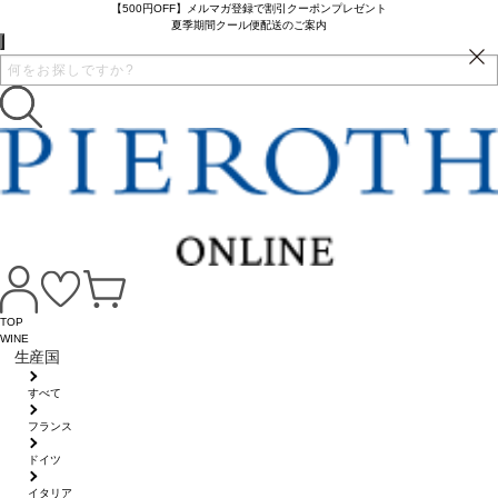
【500円OFF】メルマガ登録で割引クーポンプレゼント
夏季期間クール便配送のご案内
TOP
WINE
生産国
すべて
フランス
ドイツ
イタリア