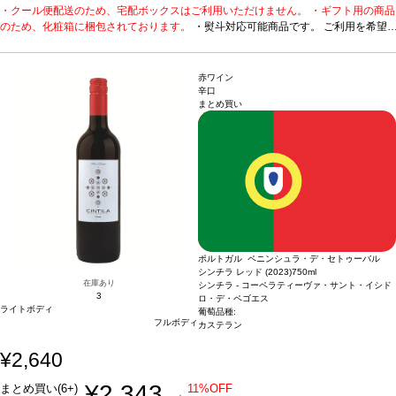
・クール便配送のため、宅配ボックスはご利用いただけません。 ・ギフト用の商品
です。 ご利用を希望される場合、ご注文時コメント欄に
のため、化粧箱に梱包されております。
熨斗をご希望の旨と「結び・上部表書き内容・下部のお名
・熨斗対応可能商品です。 ご利用を希望
される場合、ご注文時コメント欄に熨斗をご希望の旨と「結び・上部表書き内容・
入れ内容」の3つをご入力ください。無地熨斗の場合は、
下部のお名入れ内容」の3つをご入力ください。無地熨斗の場合は、結びをご指定
結びをご指定のうえ「無地熨斗」とご記載ください。 ※
のうえ「無地熨斗」とご記載ください。 ※熨斗をご希望の場合、作成作業のため最
熨斗をご希望の場合、作成作業のため最短日出荷はお承り
赤ワイン
短日出荷はお承り致しかねます。 必ず最短日から+1日後より配送指定日をご選択
致しかねます。 必ず最短日から+1日後より配送指定日を
辛口
まとめ買い
ください。 もし最短日を選択された場合は、指定日翌日の配送となります。ご了承
ご選択ください。 もし最短日を選択された場合は、指定
ください。 ・下記ワインが1本ずつ含まれています。
日翌日の配送となります。ご了承ください。 ・下記ワイ
数々の受賞歴に輝く本格はス
パークリング。
1. カブリス スパークリング (2018)
ンが1本ずつ含まれています。
ポルトガル、ダン / 白・泡 / 辛
数々の受賞歴に輝く本格は
口
受賞歴
ムンドゥス・ヴィニ スプリングテイスティング2025 ゴールドメダル、
スパークリング。
1. カブリス スパークリング (2018)
ポル
ワイン・エンスージアスト ベスト・バイ！
トガル、ダン / 白・泡 / 辛口
2. C by カブリス ドライ・ロゼ スパー
受賞歴
ムンドゥス・ヴィニ
クリング
ポルトガル / ロゼ・泡 / 辛口
スプリングテイスティング2025 ゴールドメダル、ワイ
受賞歴
世界のグレート・スパークリング・ワ
イン トップ50に選出、91ポイント、サクラアワード2023 ゴールド！
ン・エンスージアスト ベスト・バイ！
2. C by カブリス
ドライ・ロゼ スパークリング
ポルトガル / ロゼ・泡 / 辛口
受賞歴
世界のグレート・スパークリング・ワイン トッ
プ50に選出、91ポイント、サクラアワード2023 ゴール
ポルトガル ペニンシュラ・デ・セトゥーバル
ド！
シンチラ レッド (2023)
750ml
在庫あり
シンチラ - コーペラティーヴァ・サント・イシド
3
ロ・デ・ペゴエス
ライトボディ
葡萄品種:
フルボディ
カステラン
¥2,640
¥2,343
まとめ買い(6+)
11%OFF