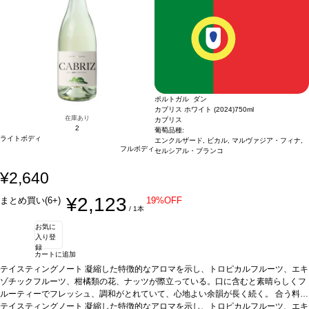
ポルトガル ダン
カブリス ホワイト (2024)
750ml
在庫あり
カブリス
2
葡萄品種:
ライトボディ
エンクルザード, ビカル, マルヴァジア・フィナ,
フルボディ
セルシアル・ブランコ
¥2,640
¥2,123
まとめ買い(6+)
19%OFF
/ 1本
お気に
入り登
録
カートに追加
テイスティングノート
凝縮した特徴的なアロマを示し、トロピカルフルーツ、エキ
ゾチックフルーツ、柑橘類の花、ナッツが際立っている。口に含むと素晴らしくフ
ルーティーでフレッシュ、調和がとれていて、心地よい余韻が長く続く。
合う料理
アペタイザーとして、また地中海料理、中華、インド料理などと好相性
テイスティングノート
凝縮した特徴的なアロマを示し、トロピカルフルーツ、エキ
葡萄品種