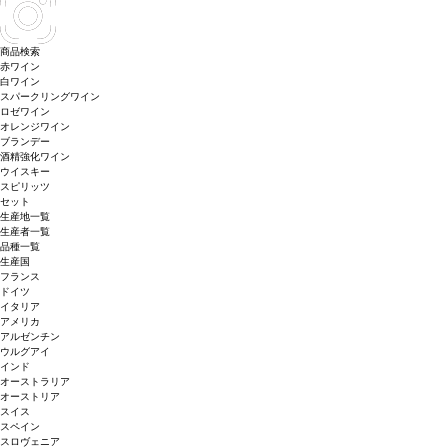
商品検索
赤ワイン
白ワイン
スパークリングワイン
ロゼワイン
オレンジワイン
ブランデー
酒精強化ワイン
ウイスキー
スピリッツ
セット
生産地一覧
生産者一覧
品種一覧
生産国
フランス
ドイツ
イタリア
アメリカ
アルゼンチン
ウルグアイ
インド
オーストラリア
オーストリア
スイス
スペイン
スロヴェニア