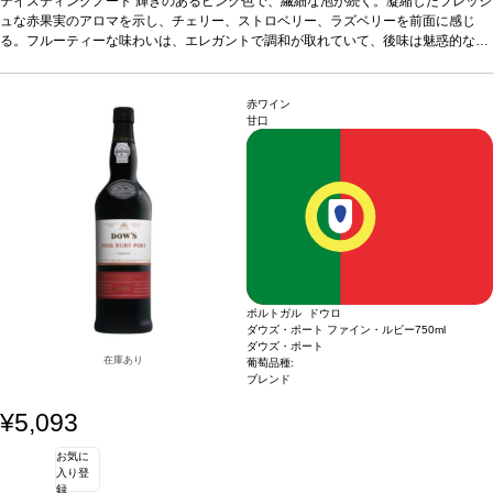
ースのよう。
テイスティングノート
合う料理
輝きのあるピンク色で、繊細な泡が続く。凝縮したフレッシ
前菜、地中海料理、中華料理、インド料理、日本料理など
と好相性。レジャーのお供にも最適。
ュな赤果実のアロマを示し、チェリー、ストロベリー、ラズベリーを前面に感じ
葡萄品種
トウリガ・ナシオナル 100%
る。フルーティーな味わいは、エレガントで調和が取れていて、後味は魅惑的なム
ースのよう。
合う料理
前菜、地中海料理、中華料理、インド料理、日本料理など
と好相性。レジャーのお供にも最適。
葡萄品種
トウリガ・ナシオナル 100%
赤ワイン
甘口
ポルトガル ドウロ
ダウズ・ポート ファイン・ルビー
750ml
ダウズ・ポート
在庫あり
葡萄品種:
ブレンド
¥5,093
お気に
入り登
録