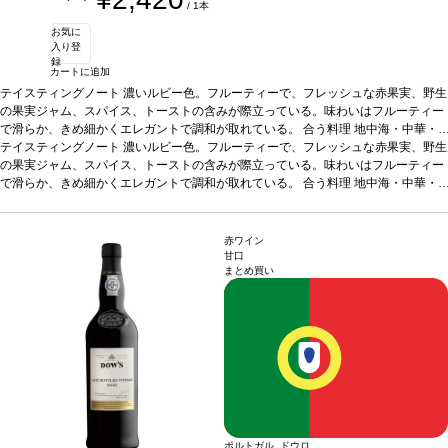
/ 1本
お気に
入り登
録
カートに追加
テイスティングノート
濃いルビー色。フルーティーで、フレッシュな赤果実、野生
の果実ジャム、スパイス、トーストの含みが際立っている。味わいはフルーティー
で滑らか、きめ細かくエレガントで調和が取れている。
合う料理
地中海・中華・
インド・アフリカ料理、ソフトチーズ、魚、白身肉、赤身肉
テイスティングノート
濃いルビー色。フルーティーで、フレッシュな赤果実、野生
葡萄品種
40% アルフ
ロシェイロ、30% アラゴネス、30% トゥーリガ・ナショナル
の果実ジャム、スパイス、トーストの含みが際立っている。味わいはフルーティー
*本ヴィンテージが在
庫切れの場合、在庫があり価格が同様の場合は自動的に次のヴィンテージに変更さ
で滑らか、きめ細かくエレガントで調和が取れている。
合う料理
地中海・中華・
れます、ご了承ください。
インド・アフリカ料理、ソフトチーズ、魚、白身肉、赤身肉
葡萄品種
40% アルフ
ロシェイロ、30% アラゴネス、30% トゥーリガ・ナショナル
*本ヴィンテージが在
庫切れの場合、在庫があり価格が同様の場合は自動的に次のヴィンテージに変更さ
赤ワイン
れます、ご了承ください。
甘口
まとめ買い
ポルトガル ドウロ