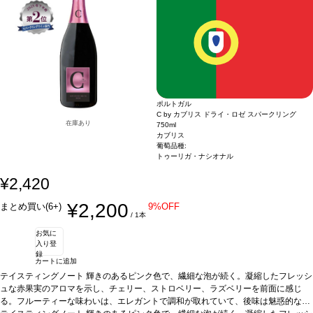
価格が同様の場合は自動的に次のヴィンテージに変更されますのでご了承くださ
い。
ポルトガル
C by カブリス ドライ・ロゼ スパークリング
在庫あり
750ml
カブリス
葡萄品種:
トゥーリガ・ナシオナル
¥2,420
¥2,200
まとめ買い(6+)
9%OFF
/ 1本
お気に
入り登
録
カートに追加
テイスティングノート
輝きのあるピンク色で、繊細な泡が続く。凝縮したフレッシ
ュな赤果実のアロマを示し、チェリー、ストロベリー、ラズベリーを前面に感じ
る。フルーティーな味わいは、エレガントで調和が取れていて、後味は魅惑的なム