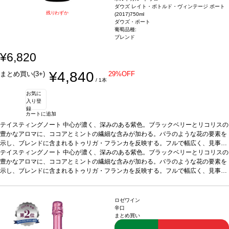
ダウズ レイト・ボトルド・ヴィンテージ ポート
残りわずか
(2017)
750ml
ダウズ・ポート
葡萄品種:
ブレンド
¥6,820
¥4,840
まとめ買い(3+)
29%OFF
/ 1本
お気に
入り登
録
カートに追加
テイスティングノート
中心が濃く、深みのある紫色。ブラックベリーとリコリスの
豊かなアロマに、ココアとミントの繊細な含みが加わる。バラのような花の要素を
示し、ブレンドに含まれるトゥリガ・フランカを反映する。フルで幅広く、見事に
凝縮と力強さがあり、滑らかな組成が支え、上質な胡椒のようなタンニンの軸があ
テイスティングノート
中心が濃く、深みのある紫色。ブラックベリーとリコリスの
る。長くスパイシーな後味は、ダウズのトレードマークであるドライなエッジを伴
豊かなアロマに、ココアとミントの繊細な含みが加わる。バラのような花の要素を
う。
示し、ブレンドに含まれるトゥリガ・フランカを反映する。フルで幅広く、見事に
合う料理
濃厚なチーズ、チョコレートのデザート、赤や黒果実のチーズケー
キなどと好相性
凝縮と力強さがあり、滑らかな組成が支え、上質な胡椒のようなタンニンの軸があ
葡萄品種
トゥリガ・ナシオナル、トゥリガ・フランカ、ティン
タ・バロッカ、ティンタ・ロリス、ティンタ・アマレラなど、ドウロ・ヴァレーの
る。長くスパイシーな後味は、ダウズのトレードマークであるドライなエッジを伴
伝統的な黒ぶどう品種のブレンド
う。
合う料理
濃厚なチーズ、チョコレートのデザート、赤や黒果実のチーズケー
*本ヴィンテージが在庫切れの場合、在庫があり
ロゼワイン
価格が同様の場合は自動的に次のヴィンテージに変更されますのでご了承くださ
キなどと好相性
葡萄品種
トゥリガ・ナシオナル、トゥリガ・フランカ、ティン
辛口
まとめ買い
い。
タ・バロッカ、ティンタ・ロリス、ティンタ・アマレラなど、ドウロ・ヴァレーの
伝統的な黒ぶどう品種のブレンド
*本ヴィンテージが在庫切れの場合、在庫があり