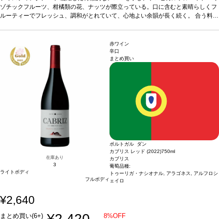
エンクルザード 40%、ビカル 20%、マルヴァジア・フィナ 20%、セルシアル・ブ
ゾチックフルーツ、柑橘類の花、ナッツが際立っている。口に含むと素晴らしくフ
ランコ 20%
ルーティーでフレッシュ、調和がとれていて、心地よい余韻が長く続く。
*本ヴィンテージが在庫切れの場合、在庫があり価格が同様の場合は自
合う料理
動的に次のヴィンテージに変更されます、ご了承ください。
アペタイザーとして、また地中海料理、中華、インド料理などと好相性
葡萄品種
エンクルザード 40%、ビカル 20%、マルヴァジア・フィナ 20%、セルシアル・ブ
ランコ 20%
*本ヴィンテージが在庫切れの場合、在庫があり価格が同様の場合は自
赤ワイン
動的に次のヴィンテージに変更されます、ご了承ください。
辛口
まとめ買い
ポルトガル ダン
カブリス レッド (2022)
750ml
在庫あり
カブリス
3
葡萄品種:
ライトボディ
トゥーリガ・ナシオナル, アラゴネス, アルフロシ
フルボディ
ェイロ
¥2,640
¥2,420
まとめ買い(6+)
8%OFF