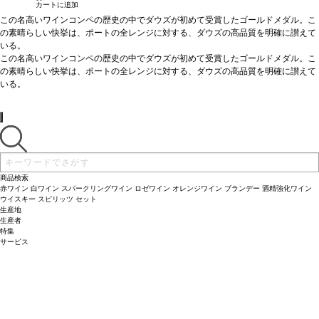
カートに追加
この名高いワインコンペの歴史の中でダウズが初めて受賞したゴールドメダル。こ
の素晴らしい快挙は、ポートの全レンジに対する、ダウズの高品質を明確に讃えて
いる。
テイスティングノート：
この名高いワインコンペの歴史の中でダウズが初めて受賞したゴールドメダル。こ
深みのある生き生きとしたルビー色。フルボディ、非常に
魅力的な赤色の果物のするアロマが香る。風味はフレッシュで若々しく、ラズベリ
の素晴らしい快挙は、ポートの全レンジに対する、ダウズの高品質を明確に讃えて
ー、チェリーの味わいを示し、長く力強い後味が残る。
いる。
相性のよい料理：
テイスティングノート：
チーズやチョコレートデザートと好相性
深みのある生き生きとしたルビー色。フルボディ、非常に
サーヴする温度：
魅力的な赤色の果物のするアロマが香る。風味はフレッシュで若々しく、ラズベリ
暑い天気に少し冷やして飲んで
ー、チェリーの味わいを示し、長く力強い後味が残る。
相性のよい料理：
チーズやチョコレートデザートと好相性
サーヴする温度：
暑い天気に少し冷やして飲んで
商品検索
赤ワイン
白ワイン
スパークリングワイン
ロゼワイン
オレンジワイン
ブランデー
酒精強化ワイン
ウイスキー
スピリッツ
セット
生産地
生産者
特集
サービス