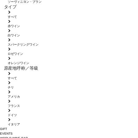
ソーヴィニヨン・ブラン
タイプ
すべて
赤ワイン
白ワイン
スパークリングワイン
ロゼワイン
オレンジワイン
原産地呼称／等級
すべて
チリ
アメリカ
フランス
ドイツ
イタリア
GIFT
EVENTS