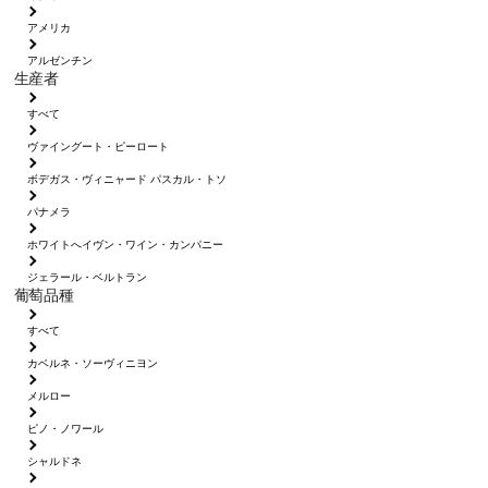
アメリカ
アルゼンチン
生産者
すべて
ヴァイングート・ピーロート
ボデガス・ヴィニャード パスカル・トソ
パナメラ
ホワイトへイヴン・ワイン・カンパニー
ジェラール・ベルトラン
葡萄品種
すべて
カベルネ・ソーヴィニヨン
メルロー
ピノ・ノワール
シャルドネ