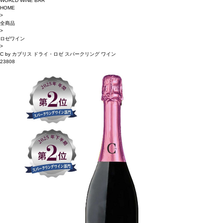
WORLD WINE BAR
HOME
>
全商品
>
ロゼワイン
>
C by カブリス ドライ・ロゼ スパークリング ワイン
23808