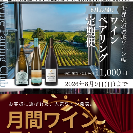
がり、グループ会社のヴィニブラジル社を通じて、ブラジルでの生産も開始しました。ヴァレ・
デ・サン・フランシスコ地区では、ポルトガルのブドウの木のユニークな特徴と、ブラジルのこの
地域の半乾燥気候を組み合わせたワインを、グローバル・ワインズが造っています。
世界の避暑地ワイン編
最先端の醸造設備を備えたワイナリー
グローバル・ワインズのワイン生産は、最先端の醸造設備を備えたワイナリーが、樽熟成用のセラ
ー、ワインセラー、研究所、テイスティングルームを備えたユニットに統合され、同じコンセプト
に基づいて行われているのです。同社は2003年に農業・食品分野で初めてNITEC（企業内研究・技
術開発拠点）を設置し、研究開発を企業発展の根幹に据えています。30年以上にわたる仕事とワイ