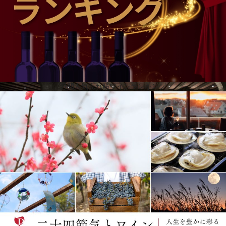
ンへの愛によって、グローバル・ワインズはポルトガルワインのパノラマの中で稀有な歴史を刻ん
できました。この長い歴史の結果、ポルトガル、中国、ブラジルにオフィスを構え、ポルトガルに
は400ヘクタール、ブラジルには120ヘクタールのブドウ畑を所有し、年間700万本以上のワインを
生産し、アメリカ、ドイツ、アンゴラ、スイス、中国、フランス、ブラジル、カナダをはじめとす
る40カ国以上へ輸出されています。
月間人気売れ筋ワインランキング
小さな山岳地帯と世界との架け橋
カブリスはダンを代表するブランドで、世界で最も売れているダン・ワインを造っています。「カ
ブリスワインは常に優れた品質と価格のバランスを保っている」という前提のもと、カブリスは幅
広いポートフォリオで、あらゆる消費者層とシーンにアプローチしています。ダンの中心地、カレ