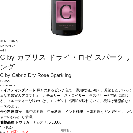
ポルトガル
辛口
ロゼワイン
辛口
C by カブリス ドライ・ロゼ スパークリ
ング
C by Cabriz Dry Rose Sparkling
9296229
nonvintage
テイスティングノート
輝きのあるピンク色で、繊細な泡が続く。凝縮したフレッシ
ュな赤果実のアロマを示し、チェリー、ストロベリー、ラズベリーを前面に感じ
る。フルーティーな味わいは、エレガントで調和が取れていて、後味は魅惑的なム
ースのよう。
合う料理
前菜、地中海料理、中華料理、インド料理、日本料理などと好相性。レジ
ャーのお供にも最適。
葡萄品種
トウリガ・ナシオナル 100%
¥
（税込）
在庫あり
¥
→
¥
（税込）
% OFF