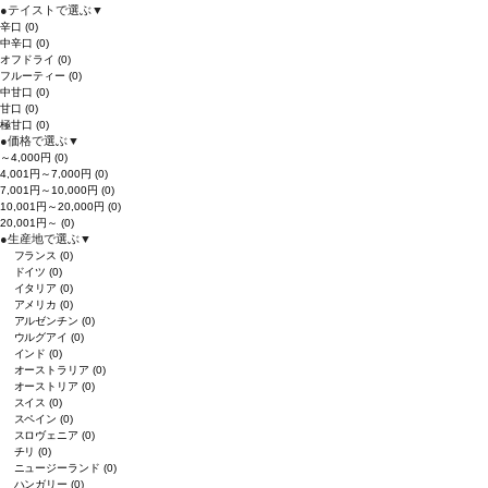
●
テイストで選ぶ
▼
辛口
(0)
中辛口
(0)
オフドライ
(0)
フルーティー
(0)
中甘口
(0)
甘口
(0)
極甘口
(0)
●
価格で選ぶ
▼
～4,000円
(0)
4,001円～7,000円
(0)
7,001円～10,000円
(0)
10,001円～20,000円
(0)
20,001円～
(0)
●
生産地で選ぶ
▼
フランス
(0)
ドイツ
(0)
イタリア
(0)
アメリカ
(0)
アルゼンチン
(0)
ウルグアイ
(0)
インド
(0)
オーストラリア
(0)
オーストリア
(0)
スイス
(0)
スペイン
(0)
スロヴェニア
(0)
チリ
(0)
ニュージーランド
(0)
ハンガリー
(0)