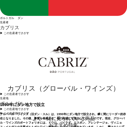
ポルトガル ダン
生産者
カブリス
▶︎ この生産者でさがす
カブリス（グローバル・ワインズ）
▶︎ この生産者でさがす
生産地
ポルトガル
1990年にダン地方で設立
▶︎ この生産地でさがす
▶︎ この生産地でさがす
グローバル・ワインズ（旧ダン・スル）は、1990年にダン地方で設立され、瞬く間にリーダー的存
よく一緒に見られている商品
在となりました。その後、事業を発展させ、他の地域にも進出していったのです。現在、グローバ
ル・ワインズのポートフォリオには、ドウロ、バイラダ、リスボン、アレンテージョ、ヴィニョ
おすすめ特集
ス・ベルデスの主要ポルトガルワイン産地からのワインが含まれています。しかし、夢はさらに広