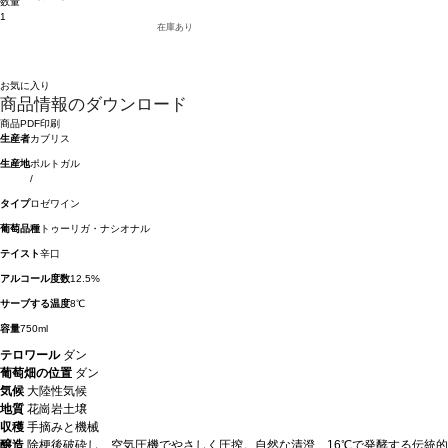
数量
1
在庫あり
お気に入り
商品情報のダウンロード
商品PDF印刷
生産者
カブリス
生産地
ポルトガル
/
タイプ
ロゼワイン
葡萄品種
トゥーリガ・ナシオナル
テイスト
辛口
アルコール度数
12.5%
サーブする温度
8℃
容量
750ml
テロワール
ダン
葡萄畑の位置
ダン
気候
大陸性気候
地質
花崗岩土壌
収穫
手摘みと機械
醸造
除梗後破砕し、空気圧機でやさしく圧搾。自然な清澄、16℃で発酵する伝統的