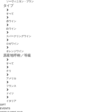
ソーヴィニヨン・ブラン
タイプ
すべて
赤ワイン
白ワイン
スパークリングワイン
ロゼワイン
オレンジワイン
原産地呼称／等級
すべて
チリ
アメリカ
フランス
ドイツ
イタリア
GIFT
EVENTS