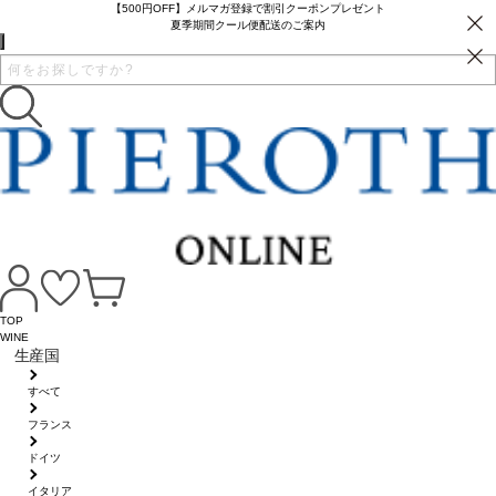
【500円OFF】メルマガ登録で割引クーポンプレゼント
夏季期間クール便配送のご案内
TOP
WINE
生産国
すべて
フランス
ドイツ
イタリア