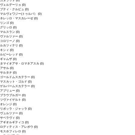
カタラット
(0)
ヴェルデーリョ
(0)
プティ・クルビュ
(0)
マルヴォワジー(トゥルバ）
(0)
ネレッロ・マスカレーゼ
(0)
リンゴ
(0)
グリッロ
(0)
マルスラン
(0)
ヴァルツァー
(0)
コロリーノ
(0)
ルカツィテリ
(0)
キシィ
(0)
ルビーレッド
(0)
ギャムザ
(0)
タマイオアサ・ロマネアスカ
(0)
アサル
(0)
サルタナ
(0)
ゴールドムスカテラー
(0)
マスカット・ゴルド
(0)
ゲルバームスカテラー
(0)
アブリュー
(0)
ブラウブルガー
(0)
ツヴァイゲルト
(0)
オレンジ
(0)
リボッラ・ジャッラ
(0)
ヴュルツァー
(0)
サペラヴィ
(0)
アギオルギティコ
(0)
ロディティス・アレポウ
(0)
モスホフィレロ
(0)