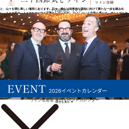
ガル・ド・サルにあるキンタ・デ・カブリス（カブリス農園）はグローバル・ワインズの本社とし
て、西にセラドカラムロ、南に有名なブサコ、北にセラダナヴェ、東に壮大なセラダエストレラ
と、山々を望む美しい場所にあります。日々、彼らは世界的な認知に向けて新たな一歩を踏み出
二十四節気とワイン
し、人々の手で、人々のために行う仕事をしています。 ワインという言葉を通じて、ポルトガルの
中心部にある小さな山岳地帯と世界との架け橋となっています。
ワイン生産者 来日イベントカレンダー
続きを表示 ▼