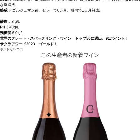
な醸造法。
熟成
デゴルジュマン後、セラーで6ヵ月、瓶内で1ヵ月熟成。
酸度
5,8 g/L
PH
3.40g/L
残糖度
6.0 g/L
世界のグレート・スパークリング・ワイン トップ50に選出、91ポイント！
サクラアワード2023 ゴールド！
ポルトガル
辛口
この生産者の新着ワイン