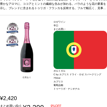
る。長くスパイシーな後味は、ダウズのトレードマークであるドライなエッジを伴
豊かなアロマに、ココアとミントの繊細な含みが加わる。バラのような花の要素を
う。
示し、ブレンドに含まれるトゥリガ・フランカを反映する。フルで幅広く、見事に
合う料理
濃厚なチーズ、チョコレートのデザート、赤や黒果実のチーズケー
キなどと好相性
凝縮と力強さがあり、滑らかな組成が支え、上質な胡椒のようなタンニンの軸があ
葡萄品種
トゥリガ・ナシオナル、トゥリガ・フランカ、ティン
タ・バロッカ、ティンタ・ロリス、ティンタ・アマレラなど、ドウロ・ヴァレーの
る。長くスパイシーな後味は、ダウズのトレードマークであるドライなエッジを伴
伝統的な黒ぶどう品種のブレンド
う。
合う料理
濃厚なチーズ、チョコレートのデザート、赤や黒果実のチーズケー
*本ヴィンテージが在庫切れの場合、在庫があり
ロゼワイン
価格が同様の場合は自動的に次のヴィンテージに変更されますのでご了承くださ
キなどと好相性
葡萄品種
トゥリガ・ナシオナル、トゥリガ・フランカ、ティン
辛口
まとめ買い
い。
タ・バロッカ、ティンタ・ロリス、ティンタ・アマレラなど、ドウロ・ヴァレーの
伝統的な黒ぶどう品種のブレンド
*本ヴィンテージが在庫切れの場合、在庫があり
価格が同様の場合は自動的に次のヴィンテージに変更されますのでご了承くださ
い。
ポルトガル
C by カブリス ドライ・ロゼ スパークリング
在庫あり
750ml
カブリス
葡萄品種:
トゥーリガ・ナシオナル
¥2,420
まとめ買い(6+)
9%OFF