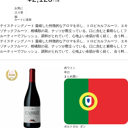
/ 1本
お気に
入り登
録
カートに追加
テイスティングノート
凝縮した特徴的なアロマを示し、トロピカルフルーツ、エキ
ゾチックフルーツ、柑橘類の花、ナッツが際立っている。口に含むと素晴らしくフ
ルーティーでフレッシュ、調和がとれていて、心地よい余韻が長く続く。
合う料理
アペタイザーとして、また地中海料理、中華、インド料理などと好相性
テイスティングノート
凝縮した特徴的なアロマを示し、トロピカルフルーツ、エキ
葡萄品種
エンクルザード 40%、ビカル 20%、マルヴァジア・フィナ 20%、セルシアル・ブ
ゾチックフルーツ、柑橘類の花、ナッツが際立っている。口に含むと素晴らしくフ
ランコ 20%
ルーティーでフレッシュ、調和がとれていて、心地よい余韻が長く続く。
*本ヴィンテージが在庫切れの場合、在庫があり価格が同様の場合は自
合う料理
動的に次のヴィンテージに変更されます、ご了承ください。
アペタイザーとして、また地中海料理、中華、インド料理などと好相性
葡萄品種
エンクルザード 40%、ビカル 20%、マルヴァジア・フィナ 20%、セルシアル・ブ
ランコ 20%
*本ヴィンテージが在庫切れの場合、在庫があり価格が同様の場合は自
赤ワイン
動的に次のヴィンテージに変更されます、ご了承ください。
辛口
まとめ買い
ポルトガル ダン