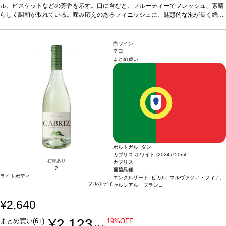
品種
ル、ビスケットなどの芳香を示す。口に含むと、フルーティーでフレッシュ、素晴
エンクルザード 40%、ビカル 40%、マルヴァジア・フィナ 20%
*本ヴィンテ
ージが在庫切れの場合、在庫があり価格が同様の場合は自動的に次のヴィンテージ
らしく調和が取れている。噛み応えのあるフィニッシュに、魅惑的な泡が長く続
に変更されます、ご了承ください。
く。
合う料理
魚、白身肉、デザート、またアペリティフに最適などと好相性
葡萄
品種
エンクルザード 40%、ビカル 40%、マルヴァジア・フィナ 20%
*本ヴィンテ
ージが在庫切れの場合、在庫があり価格が同様の場合は自動的に次のヴィンテージ
白ワイン
に変更されます、ご了承ください。
辛口
まとめ買い
ポルトガル ダン
カブリス ホワイト (2024)
750ml
在庫あり
カブリス
2
葡萄品種:
ライトボディ
エンクルザード, ビカル, マルヴァジア・フィナ,
フルボディ
セルシアル・ブランコ
¥2,640
¥2,123
まとめ買い(6+)
19%OFF