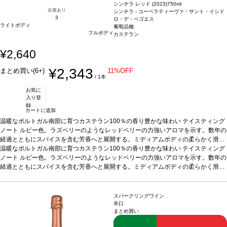
シンチラ レッド (2023)
750ml
在庫あり
シンチラ - コーペラティーヴァ・サント・イシド
3
ロ・デ・ペゴエス
ライトボディ
葡萄品種:
フルボディ
カステラン
¥2,640
¥2,343
まとめ買い(6+)
11%OFF
/ 1本
お気に
入り登
録
カートに追加
温暖なポルトガル南部に育つカステラン100％の香り豊かな味わい
テイスティング
ノート
ルビー色。ラズベリーのようなレッドベリーの力強いアロマを示す。数年の
経過とともにスパイスを含む芳香へと展開する。ミディアムボディの柔らかく滑ら
かな味わいに、心地よい余韻の後味が続く。
温暖なポルトガル南部に育つカステラン100％の香り豊かな味わい
合う料理
ジビエ、グリル肉、チーズ
テイスティング
などと好相性。
ノート
ルビー色。ラズベリーのようなレッドベリーの力強いアロマを示す。数年の
葡萄品種
カステラン 100%
認証
サスティナブルHACCP認証
*本ヴ
ィンテージが在庫切れの場合、在庫があり価格が同様の場合は自動的に次のヴィン
経過とともにスパイスを含む芳香へと展開する。ミディアムボディの柔らかく滑ら
テージに変更されます、ご了承ください。
かな味わいに、心地よい余韻の後味が続く。
合う料理
ジビエ、グリル肉、チーズ
などと好相性。
葡萄品種
カステラン 100%
認証
サスティナブルHACCP認証
*本ヴ
ィンテージが在庫切れの場合、在庫があり価格が同様の場合は自動的に次のヴィン
スパークリングワイン
テージに変更されます、ご了承ください。
辛口
まとめ買い