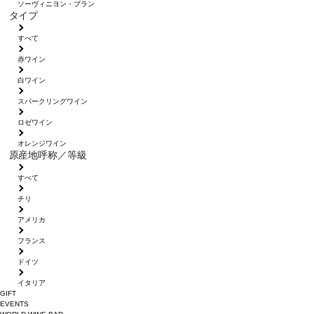
ソーヴィニヨン・ブラン
タイプ
すべて
赤ワイン
白ワイン
スパークリングワイン
ロゼワイン
オレンジワイン
原産地呼称／等級
すべて
チリ
アメリカ
フランス
ドイツ
イタリア
GIFT
EVENTS