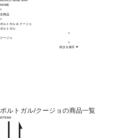
WORLD WINE BAR
HOME
>
全商品
>
ポルトガル
&
クージョ
ポルトガル
×
クージョ
×
続きを表示 ▼
ポルトガル/クージョの商品一覧
9
ITEMS