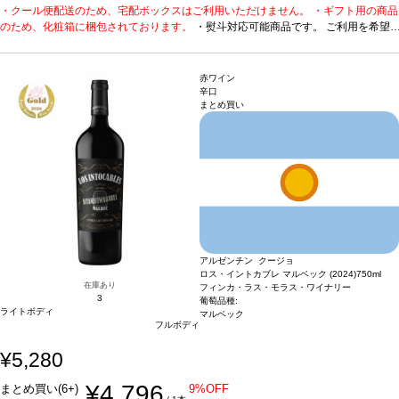
・クール便配送のため、宅配ボックスはご利用いただけません。 ・ギフト用の商品
です。 ご利用を希望される場合、ご注文時コメント欄に
のため、化粧箱に梱包されております。
熨斗をご希望の旨と「結び・上部表書き内容・下部のお名
・熨斗対応可能商品です。 ご利用を希望
される場合、ご注文時コメント欄に熨斗をご希望の旨と「結び・上部表書き内容・
入れ内容」の3つをご入力ください。無地熨斗の場合は、
下部のお名入れ内容」の3つをご入力ください。無地熨斗の場合は、結びをご指定
結びをご指定のうえ「無地熨斗」とご記載ください。 ※
のうえ「無地熨斗」とご記載ください。 ※熨斗をご希望の場合、作成作業のため最
熨斗をご希望の場合、作成作業のため最短日出荷はお承り
赤ワイン
短日出荷はお承り致しかねます。 必ず最短日から+1日後より配送指定日をご選択
致しかねます。 必ず最短日から+1日後より配送指定日を
辛口
まとめ買い
ください。 もし最短日を選択された場合は、指定日翌日の配送となります。ご了承
ご選択ください。 もし最短日を選択された場合は、指定
ください。 ・下記ワインが1本ずつ含まれています。
日翌日の配送となります。ご了承ください。 ・下記ワイ
数々の受賞歴に輝く本格はス
パークリング。
1. カブリス スパークリング (2018)
ンが1本ずつ含まれています。
ポルトガル、ダン / 白・泡 / 辛
数々の受賞歴に輝く本格は
口
受賞歴
ムンドゥス・ヴィニ スプリングテイスティング2025 ゴールドメダル、
スパークリング。
1. カブリス スパークリング (2018)
ポル
ワイン・エンスージアスト ベスト・バイ！
トガル、ダン / 白・泡 / 辛口
2. C by カブリス ドライ・ロゼ スパー
受賞歴
ムンドゥス・ヴィニ
クリング
ポルトガル / ロゼ・泡 / 辛口
スプリングテイスティング2025 ゴールドメダル、ワイ
受賞歴
世界のグレート・スパークリング・ワ
イン トップ50に選出、91ポイント、サクラアワード2023 ゴールド！
ン・エンスージアスト ベスト・バイ！
2. C by カブリス
ドライ・ロゼ スパークリング
ポルトガル / ロゼ・泡 / 辛口
受賞歴
世界のグレート・スパークリング・ワイン トッ
プ50に選出、91ポイント、サクラアワード2023 ゴール
アルゼンチン クージョ
ド！
ロス・イントカブレ マルベック (2024)
750ml
在庫あり
フィンカ・ラス・モラス・ワイナリー
3
葡萄品種:
ライトボディ
マルベック
フルボディ
¥5,280
¥4,796
まとめ買い(6+)
9%OFF