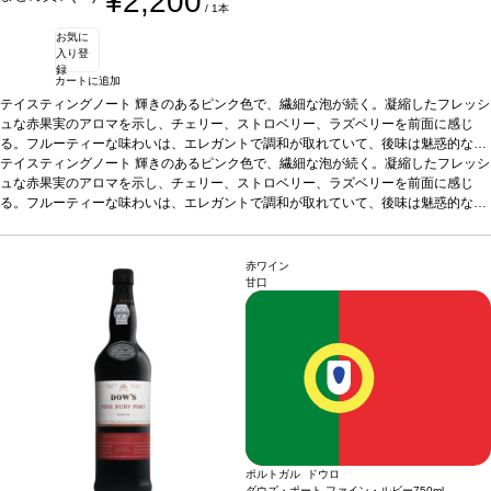
¥2,200
/ 1本
お気に
入り登
録
カートに追加
テイスティングノート
輝きのあるピンク色で、繊細な泡が続く。凝縮したフレッシ
ュな赤果実のアロマを示し、チェリー、ストロベリー、ラズベリーを前面に感じ
る。フルーティーな味わいは、エレガントで調和が取れていて、後味は魅惑的なム
ースのよう。
テイスティングノート
合う料理
輝きのあるピンク色で、繊細な泡が続く。凝縮したフレッシ
前菜、地中海料理、中華料理、インド料理、日本料理など
と好相性。レジャーのお供にも最適。
ュな赤果実のアロマを示し、チェリー、ストロベリー、ラズベリーを前面に感じ
葡萄品種
トウリガ・ナシオナル 100%
る。フルーティーな味わいは、エレガントで調和が取れていて、後味は魅惑的なム
ースのよう。
合う料理
前菜、地中海料理、中華料理、インド料理、日本料理など
と好相性。レジャーのお供にも最適。
葡萄品種
トウリガ・ナシオナル 100%
赤ワイン
甘口
ポルトガル ドウロ
ダウズ・ポート ファイン・ルビー
750ml