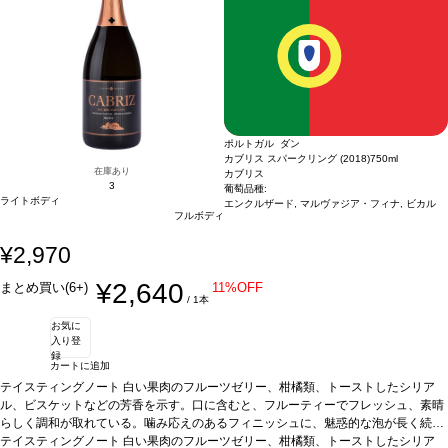
ポルトガル ダン
カブリス スパークリング (2018)
750ml
在庫あり
カブリス
3
葡萄品種:
ライトボディ
エンクルザード, マルヴァジア・フィナ, ビカル
フルボディ
¥2,970
¥2,640
まとめ買い(6+)
11%OFF
/ 1本
お気に
入り登
録
カートに追加
テイスティングノート
白い果肉のフルーツゼリー、柑橘類、トーストしたシリア
ル、ビスケットなどの芳香を示す。口に含むと、フルーティーでフレッシュ、素晴
らしく調和が取れている。噛み応えのあるフィニッシュに、魅惑的な泡が長く続
く。
テイスティングノート
合う料理
魚、白身肉、デザート、またアペリティフに最適などと好相性
白い果肉のフルーツゼリー、柑橘類、トーストしたシリア
葡萄