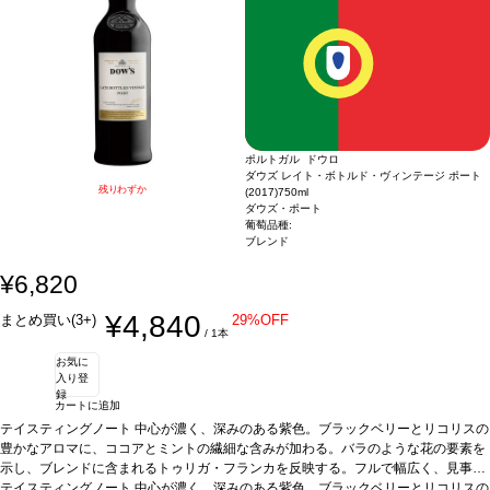
ポルトガル ドウロ
ダウズ レイト・ボトルド・ヴィンテージ ポート
残りわずか
(2017)
750ml
ダウズ・ポート
葡萄品種:
ブレンド
¥6,820
¥4,840
まとめ買い(3+)
29%OFF
/ 1本
お気に
入り登
録
カートに追加
テイスティングノート
中心が濃く、深みのある紫色。ブラックベリーとリコリスの
豊かなアロマに、ココアとミントの繊細な含みが加わる。バラのような花の要素を
示し、ブレンドに含まれるトゥリガ・フランカを反映する。フルで幅広く、見事に
凝縮と力強さがあり、滑らかな組成が支え、上質な胡椒のようなタンニンの軸があ
テイスティングノート
中心が濃く、深みのある紫色。ブラックベリーとリコリスの