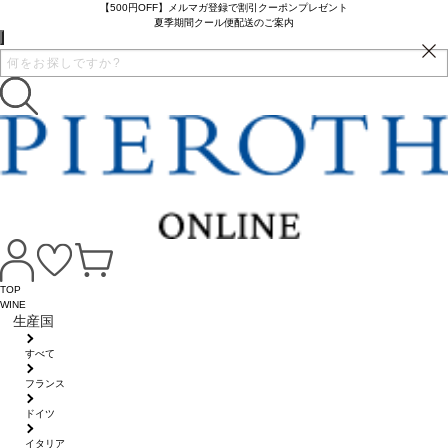
【500円OFF】メルマガ登録で割引クーポンプレゼント
夏季期間クール便配送のご案内
TOP
WINE
生産国
すべて
フランス
ドイツ
イタリア