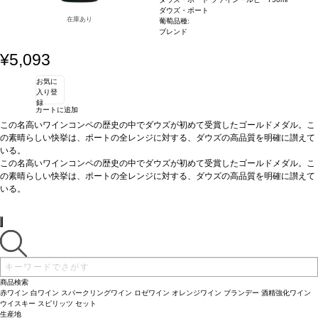
ダウズ・ポート
在庫あり
葡萄品種:
ブレンド
¥5,093
お気に
入り登
録
カートに追加
この名高いワインコンペの歴史の中でダウズが初めて受賞したゴールドメダル。こ
の素晴らしい快挙は、ポートの全レンジに対する、ダウズの高品質を明確に讃えて
いる。
テイスティングノート：
この名高いワインコンペの歴史の中でダウズが初めて受賞したゴールドメダル。こ
深みのある生き生きとしたルビー色。フルボディ、非常に
魅力的な赤色の果物のするアロマが香る。風味はフレッシュで若々しく、ラズベリ
の素晴らしい快挙は、ポートの全レンジに対する、ダウズの高品質を明確に讃えて
ー、チェリーの味わいを示し、長く力強い後味が残る。
いる。
相性のよい料理：
テイスティングノート：
チーズやチョコレートデザートと好相性
深みのある生き生きとしたルビー色。フルボディ、非常に
サーヴする温度：
魅力的な赤色の果物のするアロマが香る。風味はフレッシュで若々しく、ラズベリ
暑い天気に少し冷やして飲んで
ー、チェリーの味わいを示し、長く力強い後味が残る。
相性のよい料理：
チーズやチョコレートデザートと好相性
サーヴする温度：
暑い天気に少し冷やして飲んで
商品検索
赤ワイン
白ワイン
スパークリングワイン
ロゼワイン
オレンジワイン
ブランデー
酒精強化ワイン
ウイスキー
スピリッツ
セット
生産地