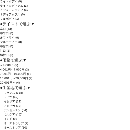
ライトボディ
(0)
ライトミディアム
(1)
ミディアムボディ
(4)
ミディアムフル
(0)
フルボディ
(1)
●
テイストで選ぶ
▼
辛口
(13)
中辛口
(0)
オフドライ
(0)
フルーティー
(0)
中甘口
(0)
甘口
(2)
極甘口
(0)
●
価格で選ぶ
▼
～4,000円
(5)
4,001円～7,000円
(3)
7,001円～10,000円
(1)
10,001円～20,000円
(2)
20,001円～
(4)
●
生産地で選ぶ
▼
フランス
(338)
ドイツ
(49)
イタリア
(62)
アメリカ
(92)
アルゼンチン
(34)
ウルグアイ
(0)
インド
(0)
オーストラリア
(9)
オーストリア
(10)