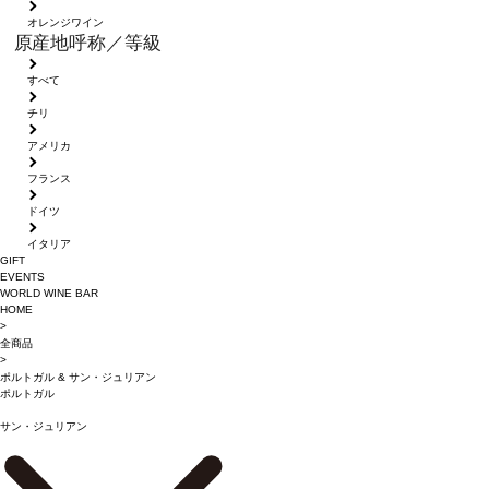
オレンジワイン
原産地呼称／等級
すべて
チリ
アメリカ
フランス
ドイツ
イタリア
GIFT
EVENTS
WORLD WINE BAR
HOME
>
全商品
>
ポルトガル
&
サン・ジュリアン
ポルトガル
サン・ジュリアン