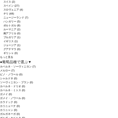
スイス
(2)
スペイン
(27)
スロヴェニア
(4)
チリ
(48)
ニュージーランド
(7)
ハンガリー
(5)
ポルトガル
(8)
ルーマニア
(2)
南アフリカ
(0)
ブルガリア
(1)
イギリス
(1)
ジョージア
(1)
グアテマラ
(0)
ギリシャ
(0)
もっと見る
●
葡萄品種で選ぶ
▼
カベルネ・ソーヴィニヨン
(7)
メルロー
(7)
ピノ・ノワール
(0)
シャルドネ
(0)
ソーヴィニヨン・ブラン
(0)
カベルネ・ドリオ
(0)
カベルネ・ミトス
(0)
ガメイ
(0)
ガメイ・ノワール
(0)
カラドック
(0)
カリニェーナ
(0)
カリニャン
(0)
ガルガネーガ
(0)
ガルダ・カベルネ
(0)