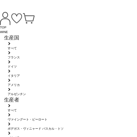
TOP
WINE
生産国
すべて
フランス
ドイツ
イタリア
アメリカ
アルゼンチン
生産者
すべて
ヴァイングート・ピーロート
ボデガス・ヴィニャード パスカル・トソ