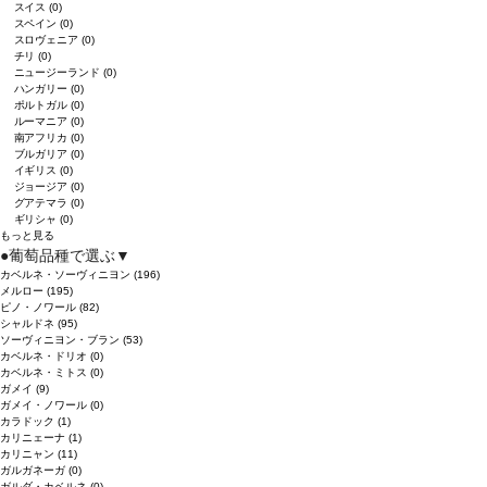
スイス
(0)
スペイン
(0)
スロヴェニア
(0)
チリ
(0)
ニュージーランド
(0)
ハンガリー
(0)
ポルトガル
(0)
ルーマニア
(0)
南アフリカ
(0)
ブルガリア
(0)
イギリス
(0)
ジョージア
(0)
グアテマラ
(0)
ギリシャ
(0)
もっと見る
●
葡萄品種で選ぶ
▼
カベルネ・ソーヴィニヨン
(196)
メルロー
(195)
ピノ・ノワール
(82)
シャルドネ
(95)
ソーヴィニヨン・ブラン
(53)
カベルネ・ドリオ
(0)
カベルネ・ミトス
(0)
ガメイ
(9)
ガメイ・ノワール
(0)
カラドック
(1)
カリニェーナ
(1)
カリニャン
(11)
ガルガネーガ
(0)
ガルダ・カベルネ
(0)