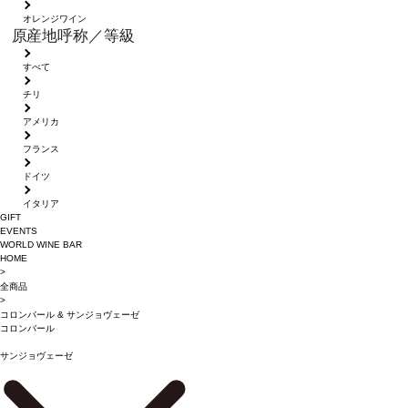
オレンジワイン
原産地呼称／等級
すべて
チリ
アメリカ
フランス
ドイツ
イタリア
GIFT
EVENTS
WORLD WINE BAR
HOME
>
全商品
>
コロンバール
&
サンジョヴェーゼ
コロンバール
サンジョヴェーゼ