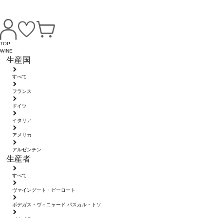
TOP
WINE
生産国
すべて
フランス
ドイツ
イタリア
アメリカ
アルゼンチン
生産者
すべて
ヴァイングート・ピーロート
ボデガス・ヴィニャード パスカル・トソ