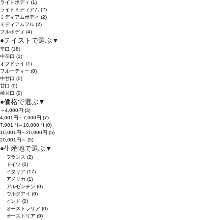
ライトボディ
(1)
ライトミディアム
(2)
ミディアムボディ
(2)
ミディアムフル
(2)
フルボディ
(4)
●
テイストで選ぶ
▼
辛口
(18)
中辛口
(1)
オフドライ
(1)
フルーティー
(0)
中甘口
(0)
甘口
(0)
極甘口
(0)
●
価格で選ぶ
▼
～4,000円
(3)
4,001円～7,000円
(7)
7,001円～10,000円
(0)
10,001円～20,000円
(5)
20,001円～
(5)
●
生産地で選ぶ
▼
フランス
(2)
ドイツ
(0)
イタリア
(17)
アメリカ
(1)
アルゼンチン
(0)
ウルグアイ
(0)
インド
(0)
オーストラリア
(0)
オーストリア
(0)