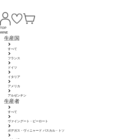
TOP
WINE
生産国
すべて
フランス
ドイツ
イタリア
アメリカ
アルゼンチン
生産者
すべて
ヴァイングート・ピーロート
ボデガス・ヴィニャード パスカル・トソ