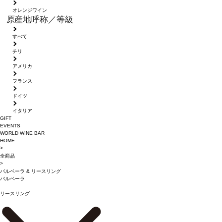
オレンジワイン
原産地呼称／等級
すべて
チリ
アメリカ
フランス
ドイツ
イタリア
GIFT
EVENTS
WORLD WINE BAR
HOME
>
全商品
>
バルベーラ
&
リースリング
バルベーラ
リースリング