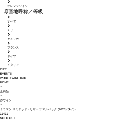
オレンジワイン
原産地呼称／等級
すべて
チリ
アメリカ
フランス
ドイツ
イタリア
GIFT
EVENTS
WORLD WINE BAR
HOME
>
全商品
>
赤ワイン
>
ミラマン リミテッド・リザーヴ マルベック (2020) ワイン
11411
SOLD OUT