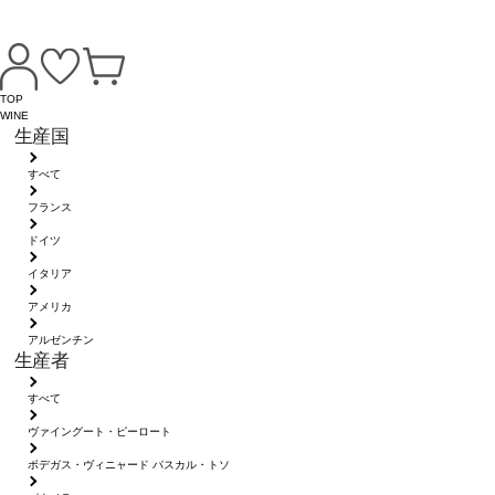
TOP
WINE
生産国
すべて
フランス
ドイツ
イタリア
アメリカ
アルゼンチン
生産者
すべて
ヴァイングート・ピーロート
ボデガス・ヴィニャード パスカル・トソ