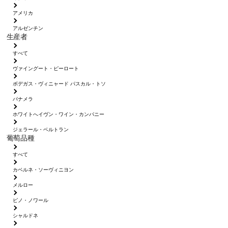
アメリカ
アルゼンチン
生産者
すべて
ヴァイングート・ピーロート
ボデガス・ヴィニャード パスカル・トソ
パナメラ
ホワイトへイヴン・ワイン・カンパニー
ジェラール・ベルトラン
葡萄品種
すべて
カベルネ・ソーヴィニヨン
メルロー
ピノ・ノワール
シャルドネ