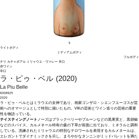
5
ライトボディ
ミディアムボディ
フルボディ
チリ
カチャポアル
ミリャウエ・ヴァレー
辛口
赤ワイン
辛口
ラ・ピゥ・ベル (2020)
La Piu Belle
9308925
2020
ラ・ピゥ・ベルとはミラウエの女神であり、画家ゴンザロ・シエンフエーゴスが芸
術へのオマージュとして特別に描いたもの。VIKの芸術とワイン造りの芸術の重要
性を物語っている。
テイスティングノート
ノーズはブラックベリーやプルーンなどの黒果実と、黒胡椒
などのスパイス、カルメネール特有の森の下草が前面に出ており、ミネラルと調和
している。洗練されたミリャウエの特別なテロワールを表現するカルメネールは、
エレガントでダイナミックさを示し、まろやかなタンニンがミッドパレットを満た