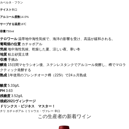
カベルネ・フラン
テイスト
辛口
アルコール度数
14.0%
サーブする温度
16℃
容量
750ml
テロワール
温帯地中海性気候で、海洋の影響を受け、高温が緩和される。
葡萄畑の位置
カチャポアル
気候
地中海性気候、乾燥した夏、涼しい夜、寒い冬
地質
粘土砂質土壌
収穫
手摘み
醸造
15日間マセラシオン後、ステンレスタンクでアルコール発酵し、樽でマロラ
クティック発酵する
熟成
1年使用のフレンチオーク樽（225l）で24ヵ月熟成
酸度
5.33g/L
PH
3.63
残糖度
3.52g/L
後続2021ヴィンテージ
ドリンクス・ビジネス マスター！
チリ
カチャポアル
ミリャウエ・ヴァレー
辛口
この生産者の新着ワイン