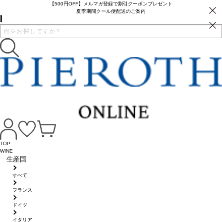
【500円OFF】メルマガ登録で割引クーポンプレゼント
夏季期間クール便配送のご案内
TOP
WINE
生産国
すべて
フランス
ドイツ
イタリア