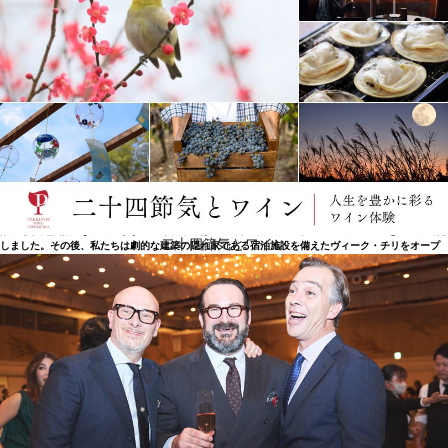
美しい建築のワイナリー
2006年、ミヤウエ・ヴァレーにある4.450ヘクタールのうち327ヘクタールに最初の葡萄の木を植
えました。畑は谷の内陸部にあり、沿岸の風によって冷やされ、南米最高のワインを造るために必
要な複雑さを提供する、それぞれ異なる露出を持つ畑でした。植えた品種は、カベルネ・ソーヴィ
ニヨン、カルメネール、カベルネ・フラン、メルロー、シラーでした。2007年には建築コンペを開
催し、最先端かつサステナブルで、技術的にも独創的、そして視覚的にも素晴らしいデザインが実
現。ワイナリーは、チリの建築家スミルハン・ラディックによって設計されました。アンデス山脈
がそびえる山々と一面に広がる渓谷に囲まれたワイナリーは、景観への影響を最小限に抑えるよう
配慮された設計になっています。ワイナリーは 2014年に完成、テイスティングルームを一般に公開
二十四節気とワイン
しました。その後、私たちは劇的な建築の隠れ家である宿泊施設を備えたヴィーク・チリをオープ
ン。山脈を遠くに望む、この上なく美しい谷の真ん中にある丘の上に、理想的に建っています。ヴ
ィーク・チリの自慢は 360度、周囲のブドウ畑と自然を見渡せること。山や風、フランク・ゲーリ
ーやリチャード・セラの作品からインスピレーションを受けたという、ブロンズ色のチタンででき
た浮遊感のある彫刻的な屋根が、到着したゲストを出迎えています。