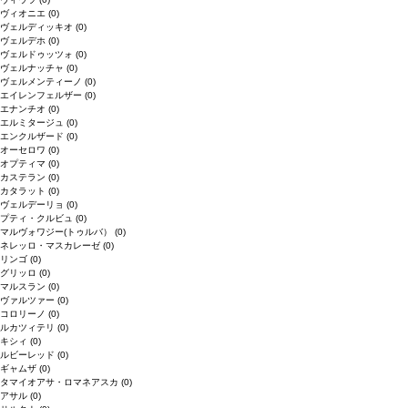
ヴィオニエ
(0)
ヴェルディッキオ
(0)
ヴェルデホ
(0)
ヴェルドゥッツォ
(0)
ヴェルナッチャ
(0)
ヴェルメンティーノ
(0)
エイレンフェルザー
(0)
エナンチオ
(0)
エルミタージュ
(0)
エンクルザード
(0)
オーセロワ
(0)
オプティマ
(0)
カステラン
(0)
カタラット
(0)
ヴェルデーリョ
(0)
プティ・クルビュ
(0)
マルヴォワジー(トゥルバ）
(0)
ネレッロ・マスカレーゼ
(0)
リンゴ
(0)
グリッロ
(0)
マルスラン
(0)
ヴァルツァー
(0)
コロリーノ
(0)
ルカツィテリ
(0)
キシィ
(0)
ルビーレッド
(0)
ギャムザ
(0)
タマイオアサ・ロマネアスカ
(0)
アサル
(0)