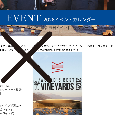
ワイン生産者 来日イベントカレンダー
イギリスのウィリアム・リード・ビジネス・メディアが行った「ワールド・ベスト・ヴィニャード
202​5」にて、ヴィーニャ・ヴィック​が世界No.​1に​​選出されました​！
0
ITEMS
●
キーワード検索
●
タイプで選ぶ
▼
赤ワイン
(0)
白ワイン
(0)