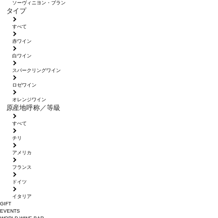
ソーヴィニヨン・ブラン
タイプ
すべて
赤ワイン
白ワイン
スパークリングワイン
ロゼワイン
オレンジワイン
原産地呼称／等級
すべて
チリ
アメリカ
フランス
ドイツ
イタリア
GIFT
EVENTS