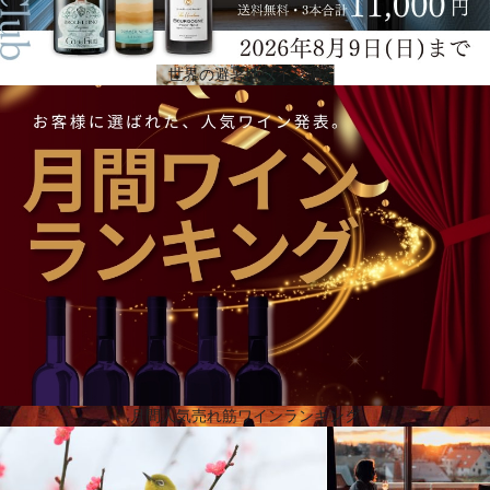
世界の避暑地ワイン編
テロワール
テロワールは、12の谷からなる雄大で自然な景観を持ち、それぞれが微気候と明確な露出を持ち、
太平洋沿岸の風とアンデス山脈の高地からの風によって冷却される風洞の中にあり、ヴィックのワ
インに非常に複雑で並外れた多様性を与えています。チーフ・ワインメーカーのクリスティアン・
バジェホは、ヴィックの葡萄栽培と醸造を監督し、葡萄の収穫は手作業で、発酵は酵母を添加しな
い自然な方法で行うことを徹底しています。
月間人気売れ筋ワインランキング