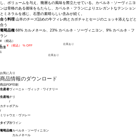
し、ボリュームを与え、幾層もの風味を際立たせている。カベルネ・ソーヴィニヨ
ンは骨格のある後味をもたらし、カベルネ・フランによりエレガントなテンション
とミネラルを感じ、石墨の素晴らしい含みが続く。
合う料理
山羊のチーズ詰めの牛フィレ肉とカボチャとセージのニョッキ添えなどと
合う
葡萄品種
68% カルメネール、23% カベルネ・ソーヴィニヨン、9% カベルネ・フ
ラン
¥
（税込）
在庫あり
¥
→
¥
（税込）
% OFF
数量
1
在庫あり
お気に入り
商品情報のダウンロード
商品PDF印刷
生産者
ヴィーニャ・ヴィック・ワイナリー
生産地
チリ
/
カチャポアル
/
ミリャウエ・ヴァレー
タイプ
赤ワイン
葡萄品種
カベルネ・ソーヴィニヨン
カルメネール