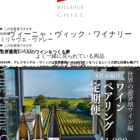
▶︎ この生産者でさがす
ヴィーニャ・ヴィック・ワイナリー
生産地
ミリャウエ・ヴァレー
▶︎ この生産地でさがす
▶︎ この生産地でさがす
世界最高レベルのワインをつくる夢
よく一緒に見られている商品
おすすめ特集
2004年、アレクサンデル・ヴィックは世界最高レベルのワインをつくるという大胆な目標を掲げて
出発しました。2年にわたる科学的な調査の結果、南米で最高のテロワールを、チリのミヤフエ（カ
チャポアル・ヴァレー）で見つけました。ヴィックはワイン醸造学、気候学、地質学、葡萄栽培
学、経済学の各専門家を集め、その大陸で理想的な土地を探し、夢に描いたワイン造りを目指した
のです。チリのサンティアゴから2時間ほど離れた、アパルタの山々を越えたワイン産地で、偶然に
も先住民族の言葉で“黄金の地”を意味するミヤフエ・ヴァレーという名の地に広がっていました。