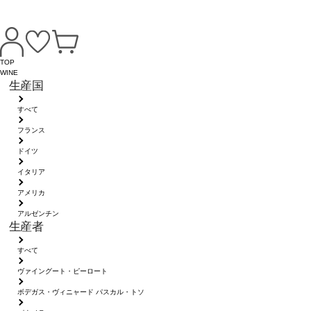
TOP
WINE
生産国
すべて
フランス
ドイツ
イタリア
アメリカ
アルゼンチン
生産者
すべて
ヴァイングート・ピーロート
ボデガス・ヴィニャード パスカル・トソ