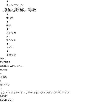
オレンジワイン
原産地呼称／等級
すべて
チリ
アメリカ
フランス
ドイツ
イタリア
GIFT
EVENTS
WORLD WINE BAR
HOME
>
全商品
>
赤ワイン
>
ミラマン リミテッド・リザーヴ ジンファンデル (2021) ワイン
24880
SOLD OUT