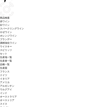
商品検索
赤ワイン
白ワイン
スパークリングワイン
ロゼワイン
オレンジワイン
ブランデー
酒精強化ワイン
ウイスキー
スピリッツ
セット
生産地一覧
生産者一覧
品種一覧
生産国
フランス
ドイツ
イタリア
アメリカ
アルゼンチン
ウルグアイ
インド
オーストラリア
オーストリア
スイス