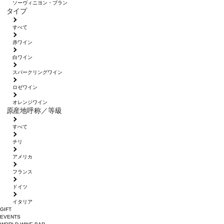
ソーヴィニヨン・ブラン
タイプ
すべて
赤ワイン
白ワイン
スパークリングワイン
ロゼワイン
オレンジワイン
原産地呼称／等級
すべて
チリ
アメリカ
フランス
ドイツ
イタリア
GIFT
EVENTS