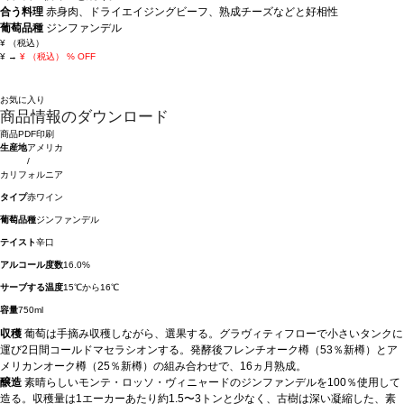
合う料理
赤身肉、ドライエイジングビーフ、熟成チーズなどと好相性
葡萄品種
ジンファンデル
¥
（税込）
¥
→
¥
（税込）
% OFF
お気に入り
商品情報のダウンロード
商品PDF印刷
生産地
アメリカ
/
カリフォルニア
タイプ
赤ワイン
葡萄品種
ジンファンデル
テイスト
辛口
アルコール度数
16.0%
サーブする温度
15℃から16℃
容量
750ml
収穫
葡萄は手摘み収穫しながら、選果する。グラヴィティフローで小さいタンクに
運び2日間コールドマセラシオンする。発酵後フレンチオーク樽（53％新樽）とア
メリカンオーク樽（25％新樽）の組み合わせで、16ヵ月熟成。
醸造
素晴らしいモンテ・ロッソ・ヴィニャードのジンファンデルを100％使用して
造る。収穫量は1エーカーあたり約1.5〜3トンと少なく、古樹は深い凝縮した、素