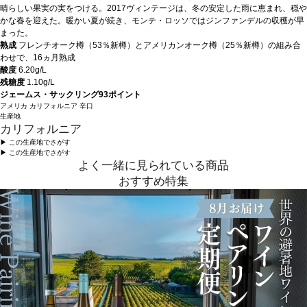
晴らしい果実の実をつける。2017ヴィンテージは、冬の安定した雨に恵まれ、穏や
かな春を迎えた。暖かい夏が続き、モンテ・ロッソではジンファンデルの収穫が早
まった。
熟成
フレンチオーク樽（53％新樽）とアメリカンオーク樽（25％新樽）の組み合
わせで、16ヵ月熟成
酸度
6.20g/L
残糖度
1.10g/L
ジェームス・サックリング93ポイント
アメリカ
カリフォルニア
辛口
生産地
カリフォルニア
▶︎ この生産地でさがす
▶︎ この生産地でさがす
よく一緒に見られている商品
おすすめ特集