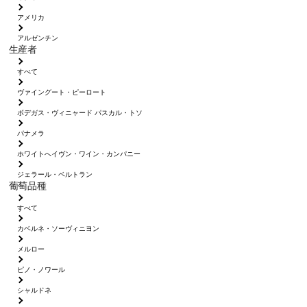
アメリカ
アルゼンチン
生産者
すべて
ヴァイングート・ピーロート
ボデガス・ヴィニャード パスカル・トソ
パナメラ
ホワイトへイヴン・ワイン・カンパニー
ジェラール・ベルトラン
葡萄品種
すべて
カベルネ・ソーヴィニヨン
メルロー
ピノ・ノワール
シャルドネ