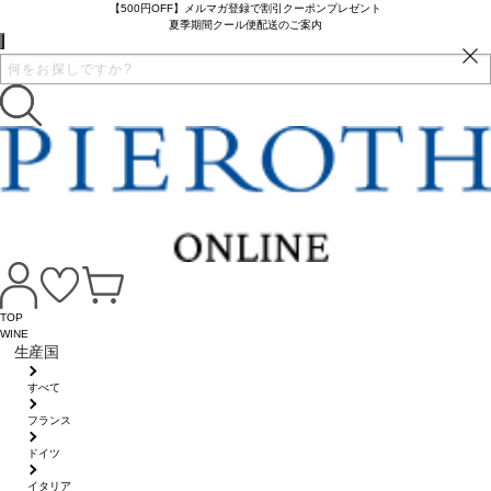
【500円OFF】メルマガ登録で割引クーポンプレゼント
夏季期間クール便配送のご案内
TOP
WINE
生産国
すべて
フランス
ドイツ
イタリア