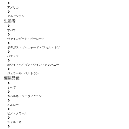
アメリカ
アルゼンチン
生産者
すべて
ヴァイングート・ピーロート
ボデガス・ヴィニャード パスカル・トソ
パナメラ
ホワイトへイヴン・ワイン・カンパニー
ジェラール・ベルトラン
葡萄品種
すべて
カベルネ・ソーヴィニヨン
メルロー
ピノ・ノワール
シャルドネ