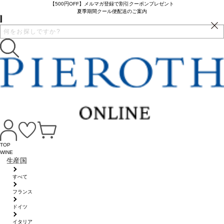
【500円OFF】メルマガ登録で割引クーポンプレゼント
夏季期間クール便配送のご案内
TOP
WINE
生産国
すべて
フランス
ドイツ
イタリア