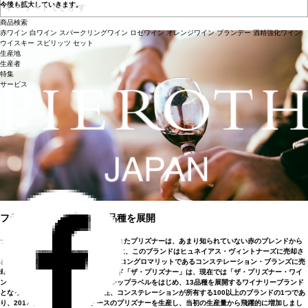
今後も拡大していきます。
商品検索
赤ワイン
白ワイン
スパークリングワイン
ロゼワイン
オレンジワイン
ブランデー
酒精強化ワイン
ウイスキー
スピリッツ
セット
生産地
生産者
特集
サービス
フラッグシップはじめ13品種を展開
ナパ・ヴァレーのラザフォードで生まれたプリズナーは、あまり知られていない赤のブレンドから
始まりましたが、10年も経たないうちに、このブランドはヒュネイアス・ヴィントナーズに売却さ
れました。2016年には、再び大手飲料コングロマリットであるコンステレーション・ブランズに売
却されました。前述の赤ワインブレンド「ザ・プリズナー」は、現在では「ザ・プリズナー・ワイ
ン・カンパニー」として、フラッグシップラベルをはじめ、13品種を展開するワイナリーブランド
となっています。プリズナーは現在、コンステレーションが所有する100以上のブランドの1つであ
り、2017年には約16万5000ケースのプリズナーを生産し、当初の生産量から飛躍的に増加しまし