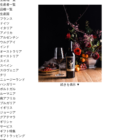
生産者一覧
品種一覧
生産国
フランス
ドイツ
イタリア
アメリカ
アルゼンチン
ウルグアイ
インド
オーストラリア
オーストリア
スイス
スペイン
スロヴェニア
チリ
ニュージーランド
ハンガリー
続きを表示 ▼
ポルトガル
ルーマニア
南アフリカ
ブルガリア
イギリス
ジョージア
グアテマラ
ギリシャ
サービス
ギフト特集
ギフトラッピング