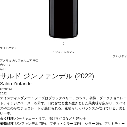
5
ライトボディ
ミディアムボディ
フルボディ
アメリカ
カリフォルニア
辛口
赤ワイン
辛口
サルド ジンファンデル (2022)
Saldo Zinfandel
9328394
2022
テイスティングノート
ノーズはブラックベリー、カシス、胡椒、ダークチョコレー
ト、イチジクペーストを示す。口に含むと生き生きとした果実味が広がり、スパイ
スやほのかなチョコレートが感じられる。素晴らしくバランスが取れている、美し
い一本。
合う料理
バーベキュー・リブ、漬けマグロなどと好相性
葡萄品種
ジンファンデル 78%、プティ・シラー 13%、シラー 5%、プリミティー