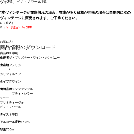
ヴォ3%、ピノ・ノワール1%
*本ヴィンテージが在庫切れの場合、在庫があり価格が同様の場合は自動的に次の
ヴィンテージに変更されます、ご了承ください。
¥
（税込）
¥
→
¥
（税込）
% OFF
お気に入り
商品情報のダウンロード
商品PDF印刷
生産者
ザ・プリズナー・ワイン・カンパニー
生産地
アメリカ
/
カリフォルニア
タイプ
赤ワイン
葡萄品種
ジンファンデル
プティ・シラー
シラー
プリミティーヴォ
ピノ・ノワール
テイスト
辛口
アルコール度数
15.3%
容量
750ml