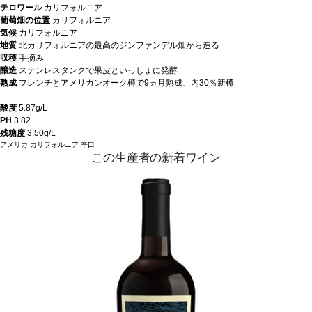
テロワール
カリフォルニア
葡萄畑の位置
カリフォルニア
気候
カリフォルニア
地質
北カリフォルニアの最高のジンファンデル畑から造る
収穫
手摘み
醸造
ステンレスタンクで果皮といっしょに発酵
熟成
フレンチとアメリカンオーク樽で9ヵ月熟成、内30％新樽
酸度
5.87g/L
PH
3.82
残糖度
3.50g/L
アメリカ
カリフォルニア
辛口
この生産者の新着ワイン