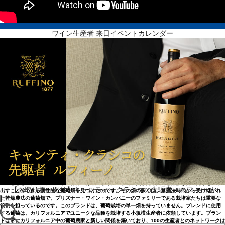
ワイン生産者 来日イベントカレンダー
ザ・プリズナー・ワイン・カンパニー
100の生産者とのネットワーク
デイヴ・フィニーは、禁酒法時代に盛んだったガレージ・ワインのブレンドに触発され、1990年代
後半にザ・プリズナーの最初のヴィンテージを造りました。その後、ワインメーカーのジェン・ベ
ロスとともに、このブランドの特徴である美しく、豊かで、熟した果実味と芳醇な口当たりを生み
【お取り扱い開始】キャンティ・クラシコの先駆者、ルフィーノ
出すことのできる個性的な葡萄畑を見つけたのです。その畑の多くは、禁酒法時代から受け継がれ
た乾燥農法の葡萄畑で、プリズナー・ワイン・カンパニーのファミリーである栽培家たちは重要な
役割を担っているのです。このブランドは、葡萄栽培の単一畑を持っていません。ブレンドに使用
する葡萄は、カリフォルニアでユニークな品種を栽培する小規模生産者に依頼しています。ブラン
ドは常にカリフォルニア中の葡萄農家と新しい関係を築いており、100の生産者とのネットワークは