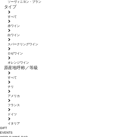
ソーヴィニヨン・ブラン
タイプ
すべて
赤ワイン
白ワイン
スパークリングワイン
ロゼワイン
オレンジワイン
原産地呼称／等級
すべて
チリ
アメリカ
フランス
ドイツ
イタリア
GIFT
EVENTS