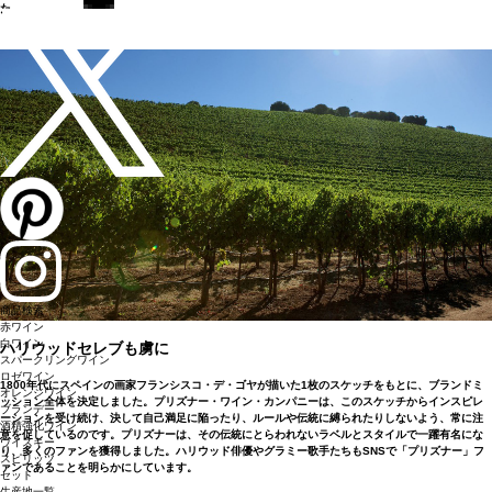
た。
商品検索
赤ワイン
白ワイン
ハリウッドセレブも虜に
スパークリングワイン
ロゼワイン
1800年代にスペインの画家フランシスコ・デ・ゴヤが描いた1枚のスケッチをもとに、ブランドミ
オレンジワイン
ッション全体を決定しました。プリズナー・ワイン・カンパニーは、このスケッチからインスピレ
ブランデー
ーションを受け続け、決して自己満足に陥ったり、ルールや伝統に縛られたりしないよう、常に注
酒精強化ワイン
意を促しているのです。プリズナーは、その伝統にとらわれないラベルとスタイルで一躍有名にな
ウイスキー
り、多くのファンを獲得しました。ハリウッド俳優やグラミー歌手たちもSNSで「プリズナー」フ
スピリッツ
ァンであることを明らかにしています。
セット
生産地一覧