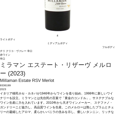
4
ライトボディ
ミディアムボディ
フルボディ
チリ
クリコ・ヴァレー
辛口
赤ワイン
辛口
ミラマン エステート・リザーヴ メルロ
ー (2023)
Millaman Estate RSV Merlot
9336199
2023
イタリア移民ホセ・カネパが1946年からワインを造り始め、1998年に新しいワイ
ナリーを設立。ミラマンとは先住民の言葉で「黄金のコンドル」。サステナブルな
ワイン生産に力を入れています。2010年から天才ワインメーカー、 ステファノ・
ガンドリーニと協力し、高品質ワインを生産。このメルローは熟したプラムとチェ
リーの凝縮したアロマ、柔らかいバニラの含みを示し、優しいタンニン、リッチな