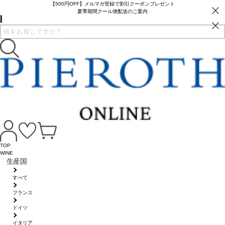
【500円OFF】メルマガ登録で割引クーポンプレゼント
夏季期間クール便配送のご案内
TOP
WINE
生産国
すべて
フランス
ドイツ
イタリア