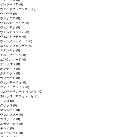
インツォリア
(0)
ヴァイスブルグンダー
(0)
ヴィウラ
(0)
ヴィオニエ
(0)
ヴェルディッキオ
(0)
ヴェルデホ
(0)
ヴェルドゥッツォ
(0)
ヴェルナッチャ
(0)
ヴェルメンティーノ
(0)
エイレンフェルザー
(0)
エナンチオ
(0)
エルミタージュ
(0)
エンクルザード
(0)
オーセロワ
(0)
オプティマ
(0)
カステラン
(0)
カタラット
(0)
ヴェルデーリョ
(0)
プティ・クルビュ
(0)
マルヴォワジー(トゥルバ）
(0)
ネレッロ・マスカレーゼ
(0)
リンゴ
(0)
グリッロ
(0)
マルスラン
(0)
ヴァルツァー
(0)
コロリーノ
(0)
ルカツィテリ
(0)
キシィ
(0)
ルビーレッド
(0)