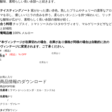
酸味、素晴らしい長い余韻へと続きます。
テイスティングノート
紫がかった濃い赤色。熟したプラムやチェリーの濃厚なアロ
マを示し、優しいバニラの含みを伴う。柔らかいタンニンを持つ味わいに、リッチ
な酸味が広がり、素晴らしく長い余韻の後味が続く。
合う料理
チャプスイ、トマトソースのパスタやラヴィオリ、マルゲリータピザなど
と好相性
葡萄品種
100% メルロー
*本ヴィンテージが在庫切れの場合、在庫があり価格が同様の場合は自動的に次の
ヴィンテージに変更されます、ご了承ください。
¥
（税込）
在庫あり
¥
→
¥
（税込）
% OFF
数量
1
在庫あり
お気に入り
商品情報のダウンロード
商品PDF印刷
生産者
ミラマン (ハッシエンダ・エル・コンドル)
生産地
チリ
/
クリコ・ヴァレー
タイプ
赤ワイン