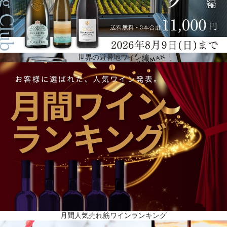
世界の避暑地ワイン編
葡萄の栽培とワイン造り
チリのワイナリーは南北に細く広がる国土の中央部に集中。現在、ミラマンは国のほぼ中央に位置
するサンティアゴ近郊にあるマイポ・ヴァレーのカペラナ・エステート、首都から南に300kmほど
にあるクリコ・ヴァレーのペテロア・エステートとサン・ホルヘ・エステートと、3カ所の葡萄畑を
所有しています。複数の場所に畑を所有することで、それぞれの品種やテロワールの特徴を生かし
たワインが造れるのです。人気の品種の生産に加え、ミラマンは、マルベックとジンファンデルを
栽培するチリの数少ないワイナリーの一つです。ほとんどのワインは、家族経営の農園で収穫され
た自社畑の葡萄を使用しているため、畑から瓶詰めまでの工程で入念な品質管理を行うことがで
き、高品質で一貫したワインを生産しています。
月間人気売れ筋ワインランキング