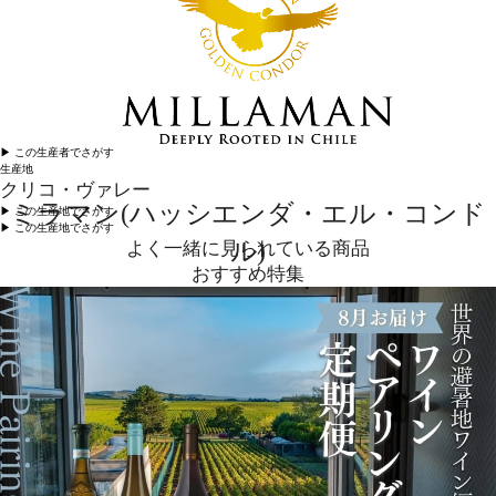
▶︎ この生産者でさがす
生産地
クリコ・ヴァレー
ミラマン(ハッシエンダ・エル・コンド
▶︎ この生産地でさがす
▶︎ この生産地でさがす
ル)
よく一緒に見られている商品
おすすめ特集
歴史
ワイナリーの歴史は、イタリア移民だったホセ・カネパが1946年にクリコ・ヴァレーのワイナリ
ー、ハシエンダ・エル・コンドルを購入するところから始まります。ホセは最高のワインを造ると
いう夢に取り組みます。1998年、彼の3人の娘とともにワインづくりを拡大し、永続させたいとい
う思いから、同地に新しいワイナリーが設立され、ミラマンが誕生しました。100年前に建てられた
ワイナリーの壁を修復、その中に新しい最先端のワイナリーを増築し、新しいステージが始まりま
した。家族経営の伝統が新たな精神と結びつき、ニューワールド・ワインの特徴である、はじける
フルーツのアロマや豊かな風味を表現するようになったのです。