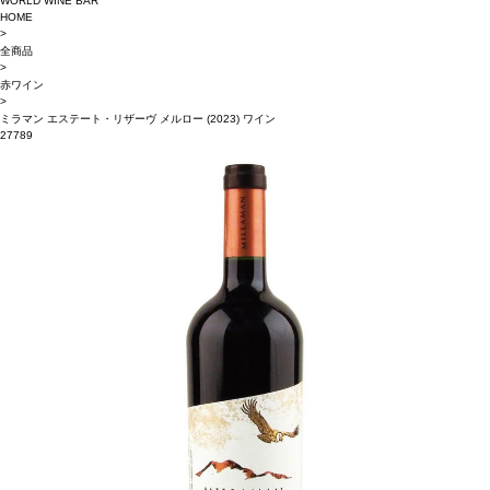
WORLD WINE BAR
HOME
>
全商品
>
赤ワイン
>
ミラマン エステート・リザーヴ メルロー (2023) ワイン
27789