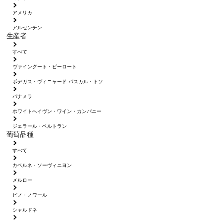
アメリカ
アルゼンチン
生産者
すべて
ヴァイングート・ピーロート
ボデガス・ヴィニャード パスカル・トソ
パナメラ
ホワイトへイヴン・ワイン・カンパニー
ジェラール・ベルトラン
葡萄品種
すべて
カベルネ・ソーヴィニヨン
メルロー
ピノ・ノワール
シャルドネ