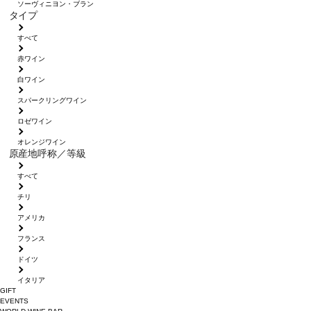
ソーヴィニヨン・ブラン
タイプ
すべて
赤ワイン
白ワイン
スパークリングワイン
ロゼワイン
オレンジワイン
原産地呼称／等級
すべて
チリ
アメリカ
フランス
ドイツ
イタリア
GIFT
EVENTS