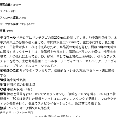
葡萄品種
メルロー
テイスト
辛口
アルコール度数
14.0%
サーブする温度
15℃から16℃
容量
750ml
テロワール
ペテロアはサンチアゴの南200kmに位置している。地中海性気候で、太
平洋高気圧の影響を強く受ける。年間降水量は600mmで、主に冬に降る。夏は暖
かく、日射量が多く、夜は冷え込むため、高品質の葡萄を育む。樹齢70年の葡萄畑
に隣接するマタキート川は、微気候を作り出し、気温のバランスを保つ。沖積土土
壌で、川の流れによって岩、砂、砂利、そして粘土質の土壌が残り、様々なテクス
チャーを持つ。主な葡萄品種： カベルネ・ソーヴィニヨン、マルベック、ソーヴィ
ニヨン・ブラン、メルロー、シャルドネ。
葡萄畑の位置
サグラダ・ファミリア。伝統的なトレルス方法/マタキート川に隣接
する
気候
地中海性気候
地質
沖積起源の砂質土壌
収穫
手摘み収穫（4月）
醸造
除梗と選果を行い、8℃でマセラシオンし、複雑なアロマを得る。30％は土着
酵母と、70％は厳選した酵母といっしょにステンレスタンクで発酵し、マロラクテ
ィック発酵を行う。低温でスタビライゼーションし、瓶詰前にろ過する。
熟成
フレンチオーク樽で8ヵ月熟成
チリ
クリコ・ヴァレー
辛口