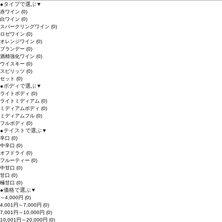
●
タイプで選ぶ
▼
赤ワイン
(0)
白ワイン
(0)
スパークリングワイン
(0)
ロゼワイン
(0)
オレンジワイン
(0)
ブランデー
(0)
酒精強化ワイン
(0)
ウイスキー
(0)
スピリッツ
(0)
セット
(0)
●
ボディで選ぶ
▼
ライトボディ
(0)
ライトミディアム
(0)
ミディアムボディ
(0)
ミディアムフル
(0)
フルボディ
(0)
●
テイストで選ぶ
▼
辛口
(0)
中辛口
(0)
オフドライ
(0)
フルーティー
(0)
中甘口
(0)
甘口
(0)
極甘口
(0)
●
価格で選ぶ
▼
～4,000円
(0)
4,001円～7,000円
(0)
7,001円～10,000円
(0)
10,001円～20,000円
(0)