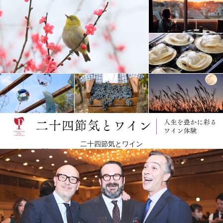
サステナビリティへの貢献とステファノ・ガンドリーニとのワイン造り
二十四節気とワイン
また、ミラマンは環境保全のために積極的な役割を果たすことを約束しています。そもそもミラマ
ンという社名は、チリの先住民の言葉で、チリの野生動物の代表である「黄金のコンドル」を意味
します。生態系保護に対するコミットメントと責任は、ワイナリーの中核をなしています。そのた
め、彼らはそれぞれの生産工程で持続可能な実践を促進し、発展させることを目的とした取り組み
を行っています。 さらに2010年からミラマンのワイン醸造チームは、シャトー・コス・デストゥル
ネルやシャトー・パヴィ、ルイ・ラトゥール、ロバート・モンダヴィなどで醸造経験を積んだ気鋭
のワインメーカー、 ステファノ・ガンドリーニと協力を始め、高品質ワインの生産に積極的に取り
組んでいます。