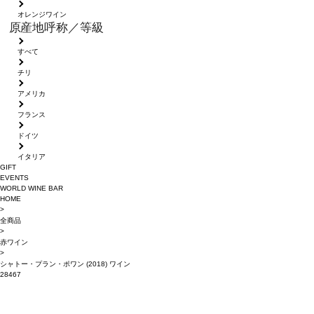
オレンジワイン
原産地呼称／等級
すべて
チリ
アメリカ
フランス
ドイツ
イタリア
GIFT
EVENTS
WORLD WINE BAR
HOME
>
全商品
>
赤ワイン
>
シャトー・プラン・ポワン (2018) ワイン
28467