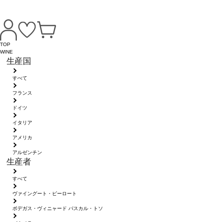
TOP
WINE
生産国
すべて
フランス
ドイツ
イタリア
アメリカ
アルゼンチン
生産者
すべて
ヴァイングート・ピーロート
ボデガス・ヴィニャード パスカル・トソ