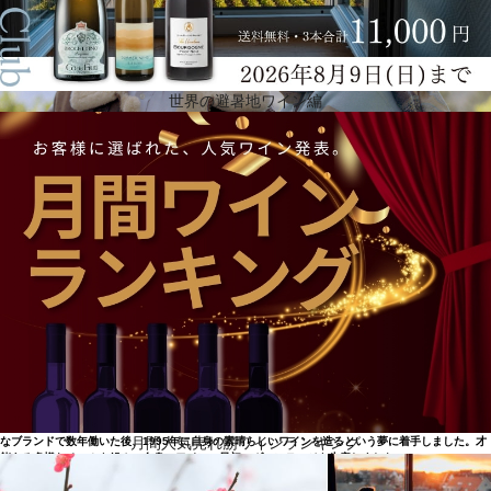
世界の避暑地ワイン編
レイル・ヴィンヤーズのルーツ
1879年、ロビン・ダニエル・レイルの曾祖父の兄弟であったグスタフ・ニーバウムが、イングルヌ
ック・ワイナリーを設立し、ナパ・ヴァレーでワイン醸造を開拓したときに、私たちの物語はスタ
ートしました。この地こそ、ロビンが育ち、先見の明のあった父のジョン・ダニエルJr.や彼の弟子
のロバート・モンダヴィを見て、貴重な洞察力を得た場所でした。ダニエルはナパ・ヴァレーが他
に負けないワインだと強く信じ、またナパ・ヴァレーのアペラシオンとヴィンテージをラベルに初
めて表示し、ナパへの献身を強めた人でした。 このレガシーを基盤に、ロビンの情熱と強い思い
は、ワインの各ボトルや彼女のコミュニティーへの関わりの中に反映されています。ロビンのイン
スピレーションは、家族の歴史と、ナパ・ヴァレーの大家の多くと協力した経験に依拠します。こ
の共同者にはドミナスのクリスチャン・ムエックス、ビル・ハーラン、ワインのアイコンであるロ
バート・モンダヴィを含みます。長い間師匠であったロバート・モンダヴィは、ロビンにオークシ
ョン・ナパ・ヴァレーの初開催の指揮を任せたり、ナパ・ヴァレーで最も代表的なワイナリーの一
つであるレガシーを発展させる、レイル・ヴィンヤーズの設立を促しました。 ロビンはナパの有名
月間人気売れ筋ワインランキング
なブランドで数年働いた後、1995年に自身の素晴らしいワインを造るという夢に着手しました。才
能ある多様なチームを組み、自身のワインの最初のヴィンテージを生産しました。