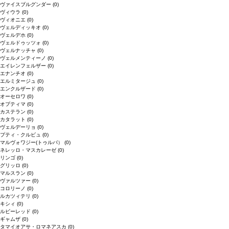
ヴァイスブルグンダー
(0)
ヴィウラ
(0)
ヴィオニエ
(0)
ヴェルディッキオ
(0)
ヴェルデホ
(0)
ヴェルドゥッツォ
(0)
ヴェルナッチャ
(0)
ヴェルメンティーノ
(0)
エイレンフェルザー
(0)
エナンチオ
(0)
エルミタージュ
(0)
エンクルザード
(0)
オーセロワ
(0)
オプティマ
(0)
カステラン
(0)
カタラット
(0)
ヴェルデーリョ
(0)
プティ・クルビュ
(0)
マルヴォワジー(トゥルバ）
(0)
ネレッロ・マスカレーゼ
(0)
リンゴ
(0)
グリッロ
(0)
マルスラン
(0)
ヴァルツァー
(0)
コロリーノ
(0)
ルカツィテリ
(0)
キシィ
(0)
ルビーレッド
(0)
ギャムザ
(0)
タマイオアサ・ロマネアスカ
(0)