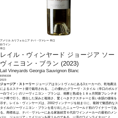
アメリカ
カリフォルニア
ナパ・ヴァレー
辛口
白ワイン
辛口
レイル・ヴィンヤード ジョージア ソー
ヴィニヨン・ブラン (2023)
Lail Vineyards Georgia Sauvignon Blanc
9356338
2023
ジョージア・ストーリー
ジョージアはヨントヴィルにある3エーカーの、乾地農法
によるエステート畑で栽培される。 この優れたグラーヴ・スタイル（辛口のボルド
ー白ワイン）のソーヴィニヨン・ブランは、発酵と熟成を１８ヵ月間新フレンチオ
ーク樽で行う。傑出した深みと複雑さ、驚くべきテクスチャーと長い余韻の後味を
示す。レイル・ヴィンヤーズは、2002ヴィンテージを始まりに、複雑で魅惑的なス
タイルのソーヴィニヨン・ブランを造り出したニューワールド初のワイナリーであ
る。商標名は、ナパ・ヴァレーにある家族経営６代目ワインメーカーの最初のメン
バー、ジョージア・エイリーンを祝うものである。一流のワインライターによ