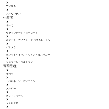
アメリカ
アルゼンチン
生産者
すべて
ヴァイングート・ピーロート
ボデガス・ヴィニャード パスカル・トソ
パナメラ
ホワイトへイヴン・ワイン・カンパニー
ジェラール・ベルトラン
葡萄品種
すべて
カベルネ・ソーヴィニヨン
メルロー
ピノ・ノワール
シャルドネ