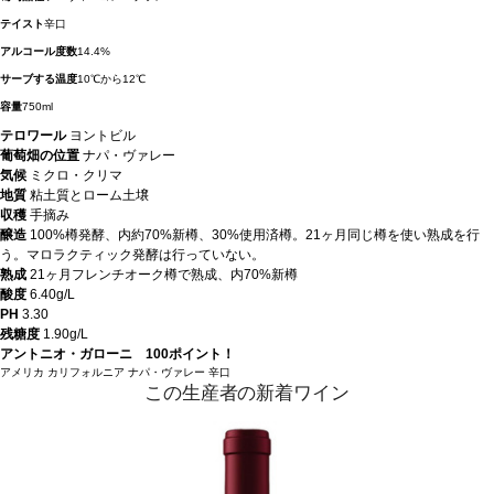
テイスト
辛口
アルコール度数
14.4%
サーブする温度
10℃から12℃
容量
750ml
テロワール
ヨントビル
葡萄畑の位置
ナパ・ヴァレー
気候
ミクロ・クリマ
地質
粘土質とローム土壌
収穫
手摘み
醸造
100%樽発酵、内約70%新樽、30%使用済樽。21ヶ月同じ樽を使い熟成を行
う。マロラクティック発酵は行っていない。
熟成
21ヶ月フレンチオーク樽で熟成、内70%新樽
酸度
6.40g/L
PH
3.30
残糖度
1.90g/L
アントニオ・ガローニ 100ポイント！
アメリカ
カリフォルニア
ナパ・ヴァレー
辛口
この生産者の新着ワイン