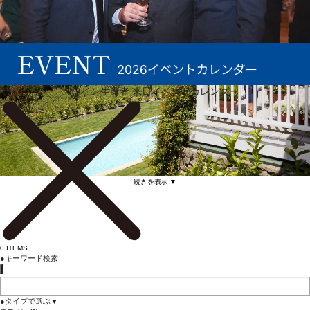
ワイン生産者 来日イベントカレンダー
続きを表示 ▼
0
ITEMS
●
キーワード検索
●
タイプで選ぶ
▼