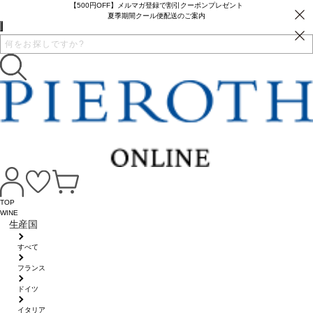
【500円OFF】メルマガ登録で割引クーポンプレゼント
夏季期間クール便配送のご案内
TOP
WINE
生産国
すべて
フランス
ドイツ
イタリア