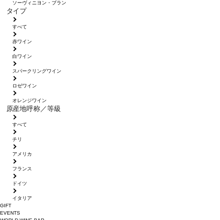
ソーヴィニヨン・ブラン
タイプ
すべて
赤ワイン
白ワイン
スパークリングワイン
ロゼワイン
オレンジワイン
原産地呼称／等級
すべて
チリ
アメリカ
フランス
ドイツ
イタリア
GIFT
EVENTS