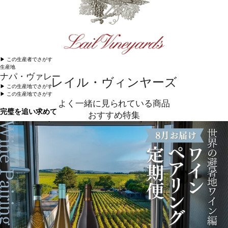
▶︎ この生産者でさがす
生産地
ナパ・ヴァレー
レイル・ヴィンヤーズ
▶︎ この生産地でさがす
▶︎ この生産地でさがす
よく一緒に見られている商品
完璧を追い求めて
おすすめ特集
エクセレンスの追及には時間を要します。そして完璧を追及することは、全く異なる探求であり、
仮に完璧の実現が可能であるとしても、それは、世代を通して達成されるものです。恐れることな
く挑戦すること、並はずれた知識、芸術的想像力が必要となります。ナパ・ヴァレーの歴史を通し
て、レイル・ヴィンヤーズが擬人化したような美、エレガンス、質を表現できたワインは数本しか
ありません。私どものワインは、ナパ・ヴァレーでワイン醸造の知識を、身を持って得た4世代以上
のレガシーに由来します。レガシーは今日、ワイナリーの不動の羅針盤の役目を果たしています。