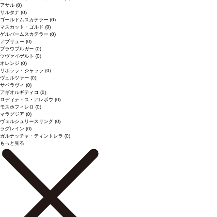
アサル
(0)
サルタナ
(0)
ゴールドムスカテラー
(0)
マスカット・ゴルド
(0)
ゲルバームスカテラー
(0)
アブリュー
(0)
ブラウブルガー
(0)
ツヴァイゲルト
(0)
オレンジ
(0)
リボッラ・ジャッラ
(0)
ヴュルツァー
(0)
サペラヴィ
(0)
アギオルギティコ
(0)
ロディティス・アレポウ
(0)
モスホフィレロ
(0)
マラグジア
(0)
ヴェルシュリースリング
(0)
ラグレイン
(0)
ガルナッチャ・ティントレラ
(0)
もっと見る