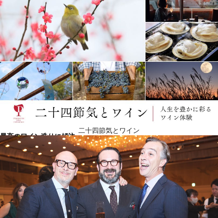
二十四節気とワイン
最高のワイン造りに傾注
レイル・ヴィンヤーズでは、流行を追いかけることはしません。代わりに、豊かなレガシーの高潔
さに忠実であり続けるという責任をもち、ワインを匠に造ります。自社畑のモールヒルとトーテ
ム、加えてその他の名高いナパの畑で造られた、私どものワインは、雄弁に家族愛と、ナパ・ヴァ
レーで出来る最上級ワインを醸造する家族の伝統の物語を表現しています。 クラシックな生産者と
して、レイル・ヴィンヤーズのエクセレンスへの探求に、決して完全というものはありません。こ
れはたとえパーカーで“完璧”な100ポイントという、世界的賛辞を受けた後も変わりません。その評
価は単に、将来ブランドのレガシーの一部になる出来事だったと考え、家族がホームと呼ぶヴァレ
ーを超えて、現在各地で名を馳せる、ワイナリーの静かな自信を強めるものでした。