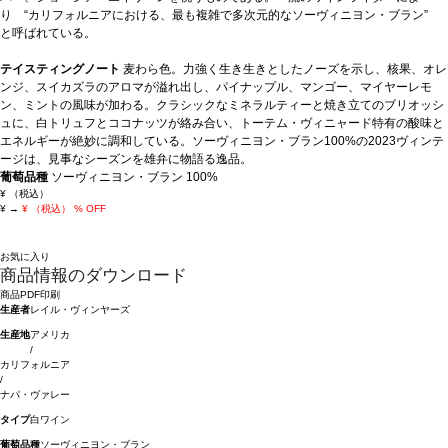
り “カリフォルニアにおける、最も複雑で多次元的なソーヴィニヨン・ブラン”
と呼ばれている。
テイスティングノート
麦わら色。力強く生き生きとしたノーズを示し、核果、オレ
ンジ、スイカズラのアロマが溢れ出し、パイナップル、マンゴー、マイヤーレモ
ン、ミントの風味が加わる。クラシックなミネラルティーと焼き立てのブリオッシ
ュに、白トリュフとココナッツが絡み合い、トーテム・ヴィニャード特有の酸味と
エネルギーが絶妙に調和している。ソーヴィニヨン・ブラン100%の2023ヴィンテ
ージは、見事なシーズンを雄弁に物語る逸品。
葡萄品種
ソーヴィニヨン・ブラン 100%
¥
（税込）
¥
→
¥
（税込）
% OFF
お気に入り
商品情報のダウンロード
商品PDF印刷
生産者
レイル・ヴィンヤーズ
生産地
アメリカ
/
カリフォルニア
/
ナパ・ヴァレー
タイプ
白ワイン
葡萄品種
ソーヴィニヨン・ブラン