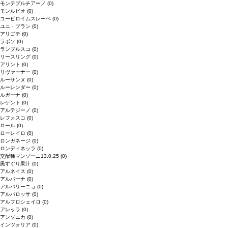
モンテプルチアーノ
(0)
モンルビオ
(0)
ユービロイムスレーベ
(0)
ユニ・ブラン
(0)
アリゴテ
(0)
ラボソ
(0)
ランブルスコ
(0)
リースリング
(0)
アリント
(0)
リヴァーナー
(0)
ルーサンヌ
(0)
ルーレンダー
(0)
ルガーナ
(0)
レゲント
(0)
アルテジーノ
(0)
レフォスコ
(0)
ロール
(0)
ローレイロ
(0)
ロンガネージ
(0)
ロンディネッラ
(0)
交配種マンゾーニ13.0.25
(0)
黒すぐり果汁
(0)
アルネイス
(0)
アルバーナ
(0)
アルバリーニョ
(0)
アルバロッサ
(0)
アルフロシェイロ
(0)
アレッラ
(0)
アンソニカ
(0)
インツォリア
(0)