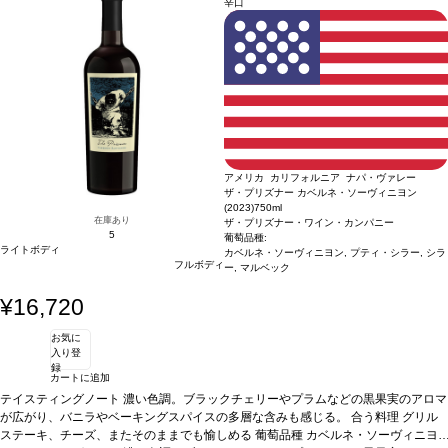
メルロー、プリミティーヴォ
*本ヴィンテージが在庫切れの場合、在庫があり価格
辛口
が同様の場合は自動的に次のヴィンテージに変更されます、ご了承ください。
アメリカ カリフォルニア ナパ・ヴァレー
ザ・プリズナー カベルネ・ソーヴィニヨン
(2023)
750ml
在庫あり
ザ・プリズナー・ワイン・カンパニー
5
葡萄品種:
ライトボディ
カベルネ・ソーヴィニヨン, プティ・シラー, シラ
フルボディ
ー, マルベック
¥16,720
お気に
入り登
録
カートに追加
テイスティングノート
濃い色調。ブラックチェリーやプラムなどの黒果実のアロマ
が広がり、バニラやベーキングスパイスの多層な含みも感じる。
合う料理
グリル
ステーキ、チーズ、またそのままでも愉しめる
葡萄品種
カベルネ・ソーヴィニヨ