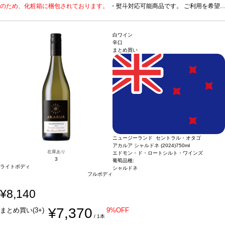
のうえ「無地熨斗」とご記載ください。 ※熨斗をご希望の場合、作成作業のため最
のため、化粧箱に梱包されております。
・熨斗対応可能商品です。 ご利用を希望
短日出荷はお承り致しかねます。 必ず最短日から+1日後より配送指定日をご選択
される場合、ご注文時コメント欄に熨斗をご希望の旨と「結び・上部表書き内容・
ください。 もし最短日を選択された場合は、指定日翌日の配送となります。ご了承
下部のお名入れ内容」の3つをご入力ください。無地熨斗の場合は、結びをご指定
ください。 ・下記ワインが1本ずつ含まれています。
のうえ「無地熨斗」とご記載ください。 ※熨斗をご希望の場合、作成作業のため最
果実味があって飲みやすい、
白ワイン
低アルコールの甘口赤。
短日出荷はお承り致しかねます。 必ず最短日から+1日後より配送指定日をご選択
1. ムンダナ (2024)
ハンガリー、クンシャーグ / 赤 / 甘口
辛口
まとめ買い
2. ムルデイ (2024)
ください。 もし最短日を選択された場合は、指定日翌日の配送となります。ご了承
ハンガリー、ハヨーシュ・バヤ / 赤 / 甘口
ください。 ・下記ワインが1本ずつ含まれています。
果実味があって飲みやすい、
低アルコールの甘口赤。
1. ムンダナ (2024)
ハンガリー、クンシャーグ / 赤 / 甘口
2. ムルデイ (2024)
ハンガリー、ハヨーシュ・バヤ / 赤 / 甘口
ニュージーランド セントラル・オタゴ
アカルア シャルドネ (2024)
750ml
在庫あり
エドモン・ド・ロートシルト・ワインズ
3
葡萄品種:
ライトボディ
シャルドネ
フルボディ
¥8,140
¥7,370
まとめ買い(3+)
9%OFF
/ 1本