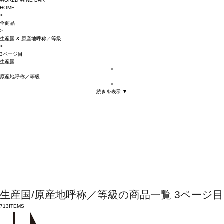
WORLD WINE BAR
HOME
>
全商品
>
生産国
&
原産地呼称／等級
>
3ページ目
生産国
×
原産地呼称／等級
×
続きを表示 ▼
生産国/原産地呼称／等級の商品一覧 3ページ目
713
ITEMS