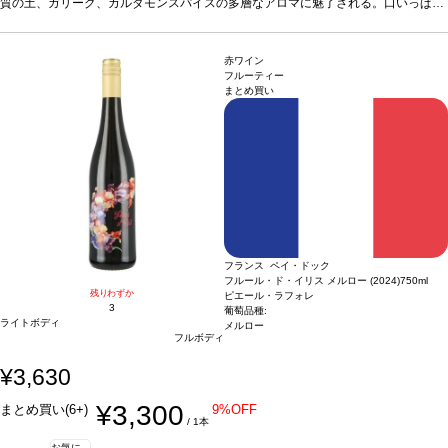
口中を満たす。濃厚でビロードのように滑らかなフィニッシュは、しっかりとした
質の土、ガリーグ、カルダモンスパイスの多層なアロマに魅了される。口いっぱい
タンニンがバランスとストラクチャーを与えている。長期熟成のポテンシャルは高
に広がる甘美な口当たりは、チェリーボンボンを想起させる、ジューシーでしなや
い逸品。
かなミッドパレットへと続く。垂涎の酸味を感じ、ほのかなベーキングスパイスが
合う料理
牛肉ロールのトマト煮、キノコの煮込み、ポークテンダーロイ
ンなどと好相性
口中を満たす。濃厚でビロードのように滑らかなフィニッシュは、しっかりとした
葡萄品種
ジンファンデル、その他
認証
サスティナブル
*本ヴィン
赤ワイン
テージが在庫切れの場合、在庫があり価格が同様の場合は自動的に次のヴィンテー
タンニンがバランスとストラクチャーを与えている。長期熟成のポテンシャルは高
フルーティー
まとめ買い
ジに変更されますのでご了承ください。
い逸品。
合う料理
牛肉ロールのトマト煮、キノコの煮込み、ポークテンダーロイ
ンなどと好相性
葡萄品種
ジンファンデル、その他
認証
サスティナブル
*本ヴィン
テージが在庫切れの場合、在庫があり価格が同様の場合は自動的に次のヴィンテー
ジに変更されますのでご了承ください。
フランス ペイ・ドック
フルール・ド・イリス メルロー (2024)
750ml
残りわずか
ピエール・ラフォレ
3
葡萄品種:
ライトボディ
メルロー
フルボディ
¥3,630
¥3,300
まとめ買い(6+)
9%OFF
/ 1本
お気に