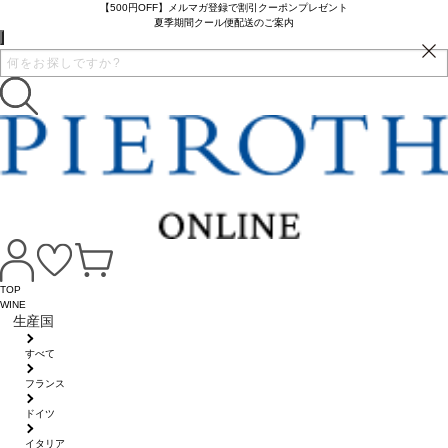
【500円OFF】メルマガ登録で割引クーポンプレゼント
夏季期間クール便配送のご案内
TOP
WINE
生産国
すべて
フランス
ドイツ
イタリア