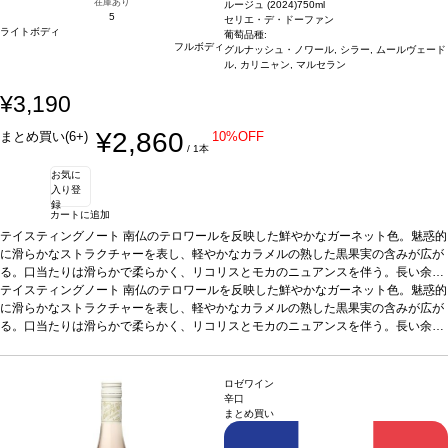
在庫あり
ルージュ (2024)
750ml
5
セリエ・デ・ドーファン
ライトボディ
葡萄品種:
フルボディ
グルナッシュ・ノワール, シラー, ムールヴェード
ル, カリニャン, マルセラン
¥3,190
¥2,860
まとめ買い(6+)
10%OFF
/ 1本
お気に
入り登
録
カートに追加
テイスティングノート
南仏のテロワールを反映した鮮やかなガーネット色。魅惑的
に滑らかなストラクチャーを表し、軽やかなカラメルの熟した黒果実の含みが広が
る。口当たりは滑らかで柔らかく、リコリスとモカのニュアンスを伴う。長い余韻
が続き、タンニンは完璧に溶け込んでいる。
テイスティングノート
南仏のテロワールを反映した鮮やかなガーネット色。魅惑的
合う料理
肉、チーズなどと好相性
葡
萄品種
に滑らかなストラクチャーを表し、軽やかなカラメルの熟した黒果実の含みが広が
グルナッシュ・ノワール 46%、シラー 43%、ムールヴェードル 5%、カリ
ニャン 3%、マルスラン 3%
る。口当たりは滑らかで柔らかく、リコリスとモカのニュアンスを伴う。長い余韻
認証
HVE認証
*本ヴィンテージが在庫切れの場合、在
庫があり価格が同様の場合は自動的に次のヴィンテージに変更されます、ご了承く
が続き、タンニンは完璧に溶け込んでいる。
合う料理
肉、チーズなどと好相性
葡
ださい。
萄品種
グルナッシュ・ノワール 46%、シラー 43%、ムールヴェードル 5%、カリ
ニャン 3%、マルスラン 3%
認証
HVE認証
*本ヴィンテージが在庫切れの場合、在
ロゼワイン
庫があり価格が同様の場合は自動的に次のヴィンテージに変更されます、ご了承く
辛口
まとめ買い
ださい。