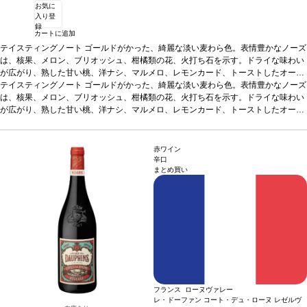
お気に
入り登
録
カートに追加
テイスティングノート
ゴールドがかった、綺麗な淡い麦わら色。表情豊かなノーズ
は、核果、メロン、ブリオッシュ、柑橘類の花、火打ち石を示す。ドライな味わい
が広がり、熟した甘い桃、洋ナシ、マルメロ、レモンカード、トーストしたオーク
が感じられる。素晴らしくバランスが取れていて、リッチで凝縮した、核果を含む
テイスティングノート
ゴールドがかった、綺麗な淡い麦わら色。表情豊かなノーズ
長い余韻のフィニッシュが続く。
は、核果、メロン、ブリオッシュ、柑橘類の花、火打ち石を示す。ドライな味わい
合う料理
グリル魚、キノコのリゾット、ロース
ト野菜、山羊のチーズやグリュイエールなどと好相性、またアペリティフにも最適
が広がり、熟した甘い桃、洋ナシ、マルメロ、レモンカード、トーストしたオーク
葡萄品種
が感じられる。素晴らしくバランスが取れていて、リッチで凝縮した、核果を含む
シャルドネ
サスティナブル認証
SWNZ認証
*本ヴィンテージが在庫切れの
場合、在庫があり価格が同様の場合は自動的に次のヴィンテージに変更されます、
長い余韻のフィニッシュが続く。
合う料理
グリル魚、キノコのリゾット、ロース
ご了承ください。
ト野菜、山羊のチーズやグリュイエールなどと好相性、またアペリティフにも最適
赤ワイン
葡萄品種
シャルドネ
サスティナブル認証
SWNZ認証
*本ヴィンテージが在庫切れの
辛口
まとめ買い
場合、在庫があり価格が同様の場合は自動的に次のヴィンテージに変更されます、
ご了承ください。
フランス ローヌヴァレー
レ・ドーファン コート・デュ・ローヌ レゼルヴ