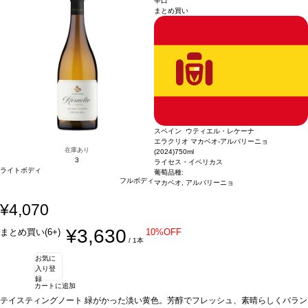
辛口
まとめ買い
スペイン ウティエル・レケーナ
エラクリオ マカベオ-アルバリーニョ
在庫あり
(2024)
750ml
3
ライセス・イベリカス
ライトボディ
葡萄品種:
フルボディ
マカベオ, アルバリーニョ
¥4,070
¥3,630
まとめ買い(6+)
10%OFF
/ 1本
お気に
入り登
録
カートに追加
テイスティングノート
緑がかった淡い黄色。芳醇でフレッシュ、素晴らしくバラン