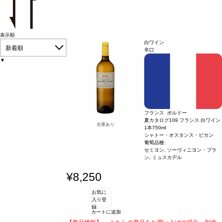
表示順
白ワイン
新着順
辛口
▼
フランス ボルドー
夏カタログ109 フランス 白ワイン
在庫あり
1本
750ml
シャトー・オスタンス・ピカン
葡萄品種:
セミヨン, ソーヴィニヨン・ブラ
ン, ミュスカデル
¥8,250
お気に
入り登
録
カートに追加