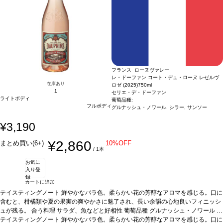
フランス ローヌヴァレー
レ・ドーファン コート・デュ・ローヌ レゼルヴ
在庫あり
ロゼ (2025)
750ml
1
セリエ・デ・ドーファン
ライトボディ
葡萄品種:
フルボディ
グルナッシュ・ノワール, シラー, サンソー
¥3,190
¥2,860
まとめ買い(6+)
10%OFF
/ 1本
お気に
入り登
録
カートに追加
テイスティングノート
鮮やかなバラ色。柔らかい花の芳醇なアロマを感じる。口に
含むと、柑橘類や夏の果実の爽やかさに魅了され、長い余韻の心地良いフィニッシ
ュが残る。
合う料理
サラダ、魚などと好相性
葡萄品種
グルナッシュ・ノワール 9
0%、シラー 5%、サンソー 5%
テイスティングノート
鮮やかなバラ色。柔らかい花の芳醇なアロマを感じる。口に
認証
HVE認証
*本ヴィンテージが在庫切れの場合、