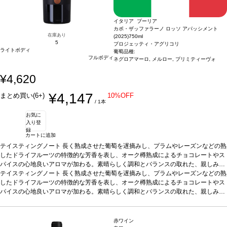
イタリア プーリア
カポ・ザッファラーノ ロッソ アパッシメント
在庫あり
(2025)
750ml
5
プロジェッティ・アグリコリ
ライトボディ
葡萄品種:
フルボディ
ネグロアマーロ, メルロー, プリミティーヴォ
¥4,620
¥4,147
まとめ買い(6+)
10%OFF
/ 1本
お気に
入り登
録
カートに追加
テイスティングノート
長く熟成させた葡萄を遅摘みし、プラムやレーズンなどの熟
したドライフルーツの特徴的な芳香を表し、オーク樽熟成によるチョコレートやス
パイスの心地良いアロマが加わる。素晴らしく調和とバランスの取れた、親しみや
すく心地よい一本。
テイスティングノート
合う料理
長く熟成させた葡萄を遅摘みし、プラムやレーズンなどの熟
ローストした肉料理や、イノシシやシカなどのジビ
エ料理と一緒に飲むのに最適なワインです。 熟した香ばしいハード チーズとの相
したドライフルーツの特徴的な芳香を表し、オーク樽熟成によるチョコレートやス
性も抜群で、瞑想にぴったりのワインでもあります。
パイスの心地良いアロマが加わる。素晴らしく調和とバランスの取れた、親しみや
葡萄品種
ネグロアマーロ、
メルロー、プリミティーヴォ
すく心地よい一本。
合う料理
*本ヴィンテージが在庫切れの場合、在庫があり価格
ローストした肉料理や、イノシシやシカなどのジビ
が同様の場合は自動的に次のヴィンテージに変更されます、ご了承ください。
エ料理と一緒に飲むのに最適なワインです。 熟した香ばしいハード チーズとの相
性も抜群で、瞑想にぴったりのワインでもあります。
葡萄品種
ネグロアマーロ、
赤ワイン