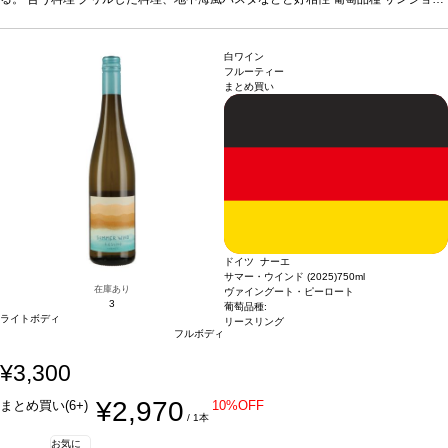
ェーゼ 100%
*本ヴィンテージが在庫切れの場合、在庫があり価格が同様の場合は
自動的に次のヴィンテージに変更されます、ご了承ください。
白ワイン
フルーティー
まとめ買い
ドイツ ナーエ
サマー・ウインド (2025)
750ml
在庫あり
ヴァイングート・ピーロート
3
葡萄品種:
ライトボディ
リースリング
フルボディ
¥3,300
¥2,970
まとめ買い(6+)
10%OFF
/ 1本
お気に