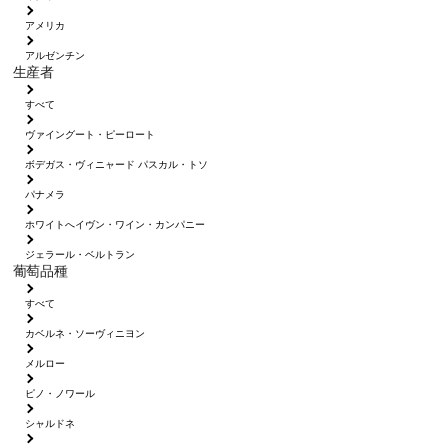
アメリカ
アルゼンチン
生産者
すべて
ヴァイングート・ピーロート
ボデガス・ヴィニャード パスカル・トソ
パナメラ
ホワイトへイヴン・ワイン・カンパニー
ジェラール・ベルトラン
葡萄品種
すべて
カベルネ・ソーヴィニヨン
メルロー
ピノ・ノワール
シャルドネ