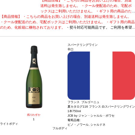
【商品情報】 ・こちらの商品をお買い上げの場合、別途
送料は発生致しません。 ・クール便配送のため、宅配ボ
ックスはご利用いただけません。 ・ギフト用の商品のた
【商品情報】 ・こちらの商品をお買い上げの場合、別途送料は発生致しません。
め、化粧箱に梱包されております。
・熨斗対応可能商品
・クール便配送のため、宅配ボックスはご利用いただけません。 ・ギフト用の商品
です。 ご利用を希望される場合、ご注文時コメント欄に
のため、化粧箱に梱包されております。
熨斗をご希望の旨と「結び・上部表書き内容・下部のお名
・熨斗対応可能商品です。 ご利用を希望
される場合、ご注文時コメント欄に熨斗をご希望の旨と「結び・上部表書き内容・
入れ内容」の3つをご入力ください。無地熨斗の場合は、
下部のお名入れ内容」の3つをご入力ください。無地熨斗の場合は、結びをご指定
結びをご指定のうえ「無地熨斗」とご記載ください。 ※
のうえ「無地熨斗」とご記載ください。 ※熨斗をご希望の場合、作成作業のため最
熨斗をご希望の場合、作成作業のため最短日出荷はお承り
スパークリングワイン
短日出荷はお承り致しかねます。 必ず最短日から+1日後より配送指定日をご選択
致しかねます。 必ず最短日から+1日後より配送指定日を
辛口
ください。 もし最短日を選択された場合は、指定日翌日の配送となります。ご了承
ご選択ください。 もし最短日を選択された場合は、指定
ください。 ・下記ワインが1本含まれています。
日翌日の配送となります。ご了承ください。 ・下記ワイ
造り手のこだわりが詰まった、高
評価に輝く白。
シャトー・オスタンス・ピカン キュヴェ・デ・ドゥモワゼル (201
ンが1本含まれています。
造り手のこだわりが詰まった、
8)
受賞歴
ジェームス・サックリング 92ポイント、ワイン・アドヴォケイト 90-
高評価に輝く白。
シャトー・オスタンス・ピカン キュヴ
92ポイント、ヴィノス 90ポイント、ウィメンズ・ワイン&スピリッツ・アワー
ェ・デ・ドゥモワゼル (2018)
受賞歴
ジェームス・サック
ド ダブルゴールド、ソムリエ・チョイス・アワード ゴールド！
リング 92ポイント、ワイン・アドヴォケイト 90-92ポ
テイスティング
ノート
リンデンと熟したレモンの繊細なアロマを示し、カシスの芽とグリーンカラ
イント、ヴィノス 90ポイント、ウィメンズ・ワイン&ス
ントの含みが支える。エアレーションすると洋ナシ、バニラ、甘いスパイスの濃い
ピリッツ・アワード ダブルゴールド、ソムリエ・チョイ
ブーケが広がる。石灰岩質のテロワールを完璧に表現している味わいは、素晴らし
ス・アワード ゴールド！
テイスティングノート
リンデ
フランス ブルゴーニュ
くバランスが取れている。アタックはまっすぐで、程よい酸味を感じ、澱といっし
ンと熟したレモンの繊細なアロマを示し、カシスの芽とグ
夏カタログ116 フランス 白スパークリングワイン
ょの熟成によりテクスチャーは柔らかく、完璧な調和を与えている。石灰岩の台地
リーンカラントの含みが支える。エアレーションすると洋
1本
750ml
と火打石でできた粘土質土壌の典型的な塩味の後味は、10年は熟成する高いポテン
ナシ、バニラ、甘いスパイスの濃いブーケが広がる。石灰
残りわずか
JCB by ジャン・シャルル・ボワセ
シャルを持つ。
合う料理
1
岩質のテロワールを完璧に表現している味わいは、素晴ら
仔牛の白身肉、ホタテ貝や魚料理、チーズなどと好相性
葡萄品種:
ライトボディ
葡萄品種
セミヨン、ソーヴィニヨン・ブラン、ミュスカデル
しくバランスが取れている。アタックはまっすぐで、程よ
ピノ・ノワール, シャルドネ
フルボディ
い酸味を感じ、澱といっしょの熟成によりテクスチャーは