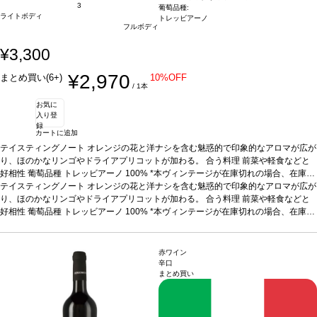
3
葡萄品種:
ライトボディ
トレッビアーノ
フルボディ
¥3,300
¥2,970
まとめ買い(6+)
10%OFF
/ 1本
お気に
入り登
録
カートに追加
テイスティングノート
オレンジの花と洋ナシを含む魅惑的で印象的なアロマが広が
り、ほのかなリンゴやドライアプリコットが加わる。
合う料理
前菜や軽食などと
好相性
葡萄品種
トレッビアーノ 100%
*本ヴィンテージが在庫切れの場合、在庫が
あり価格が同様の場合は自動的に次のヴィンテージに変更されます、ご了承くださ
テイスティングノート
オレンジの花と洋ナシを含む魅惑的で印象的なアロマが広が
い。
り、ほのかなリンゴやドライアプリコットが加わる。
合う料理
前菜や軽食などと
好相性
葡萄品種
トレッビアーノ 100%
*本ヴィンテージが在庫切れの場合、在庫が
あり価格が同様の場合は自動的に次のヴィンテージに変更されます、ご了承くださ
い。
赤ワイン
辛口
まとめ買い