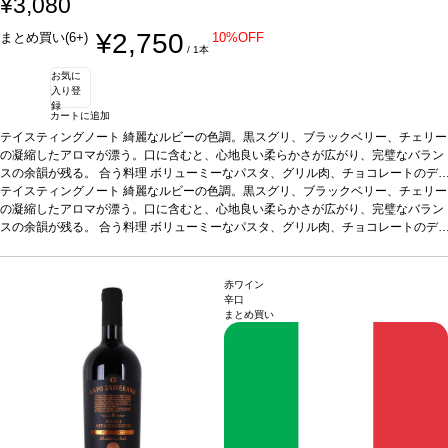
¥3,080
¥2,750
まとめ買い(6+)
10%OFF
/ 1本
お気に
入り登
録
カートに追加
テイスティングノート
綺麗なルビーの色調。黒スグリ、ブラックベリー、チェリー
の凝縮したアロマが漂う。口に含むと、心地良い柔らかさが広がり、完璧なバラン
スの余韻が残る。
合う料理
ボリューミーなパスタ、グリル肉、チョコレートのデ
ザートなどと好相性
テイスティングノート
葡萄品種
綺麗なルビーの色調。黒スグリ、ブラックベリー、チェリー
ブラウブルガー、ツヴァイゲルト
*本ヴィンテージが
在庫切れの場合、在庫があり価格が同様の場合は自動的に次のヴィンテージに変更
の凝縮したアロマが漂う。口に含むと、心地良い柔らかさが広がり、完璧なバラン
されます、ご了承ください。
スの余韻が残る。
合う料理
ボリューミーなパスタ、グリル肉、チョコレートのデ
ザートなどと好相性
葡萄品種
ブラウブルガー、ツヴァイゲルト
*本ヴィンテージが
在庫切れの場合、在庫があり価格が同様の場合は自動的に次のヴィンテージに変更
されます、ご了承ください。
赤ワイン
辛口
まとめ買い