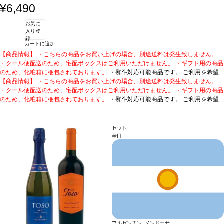
柔らかく、完璧な調和を与えている。石灰岩の台地と火打
¥6,490
石でできた粘土質土壌の典型的な塩味の後味は、10年は
熟成する高いポテンシャルを持つ。
合う料理
仔牛の白身
お気に
肉、ホタテ貝や魚料理、チーズなどと好相性
葡萄品種
セ
入り登
ミヨン、ソーヴィニヨン・ブラン、ミュスカデル
録
カートに追加
【商品情報】 ・こちらの商品をお買い上げの場合、別途送料は発生致しません。
・クール便配送のため、宅配ボックスはご利用いただけません。 ・ギフト用の商品
のため、化粧箱に梱包されております。
・熨斗対応可能商品です。 ご利用を希望
される場合、ご注文時コメント欄に熨斗をご希望の旨と「結び・上部表書き内容・
【商品情報】 ・こちらの商品をお買い上げの場合、別途送料は発生致しません。
下部のお名入れ内容」の3つをご入力ください。無地熨斗の場合は、結びをご指定
・クール便配送のため、宅配ボックスはご利用いただけません。 ・ギフト用の商品
のうえ「無地熨斗」とご記載ください。 ※熨斗をご希望の場合、作成作業のため最
のため、化粧箱に梱包されております。
・熨斗対応可能商品です。 ご利用を希望
短日出荷はお承り致しかねます。 必ず最短日から+1日後より配送指定日をご選択
される場合、ご注文時コメント欄に熨斗をご希望の旨と「結び・上部表書き内容・
ください。 もし最短日を選択された場合は、指定日翌日の配送となります。ご了承
下部のお名入れ内容」の3つをご入力ください。無地熨斗の場合は、結びをご指定
ください。 ・下記ワインが1本含まれています。
のうえ「無地熨斗」とご記載ください。 ※熨斗をご希望の場合、作成作業のため最
花の香りとフルーティーさが愛ら
セット
しいクレマン。
短日出荷はお承り致しかねます。 必ず最短日から+1日後より配送指定日をご選択
JCB No.21 クレマン・ド・ブルゴーニュ ホワイト
受賞歴
ワイン・
辛口
エンスージアスト 90ポイント！
ください。 もし最短日を選択された場合は、指定日翌日の配送となります。ご了承
テイスティングノート
フレッシュでフルーティ
ーなアロマとアーモンドや花の香りを持つ。風味は豊かで、芳醇。フレッシュさと
ください。 ・下記ワインが1本含まれています。
花の香りとフルーティーさが愛ら
フルーティーさの愛らしさを表現している。
しいクレマン。
JCB No.21 クレマン・ド・ブルゴーニュ ホワイト
葡萄品種
ピノ・ノワール、シャルド
受賞歴
ワイン・
ネ
エンスージアスト 90ポイント！
テイスティングノート
フレッシュでフルーティ
ーなアロマとアーモンドや花の香りを持つ。風味は豊かで、芳醇。フレッシュさと
フルーティーさの愛らしさを表現している。
葡萄品種
ピノ・ノワール、シャルド
ネ
アルゼンチン メンドーサ