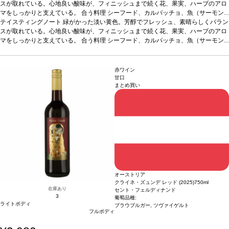
スが取れている。心地良い酸味が、フィニッシュまで続く花、果実、ハーブのアロ
マをしっかりと支えている。
合う料理
シーフード、カルパッチョ、魚（サーモン
やスモークしたマスのムース）、白身肉、家きん、フレッシュチーズなどと好相性
テイスティングノート
緑がかった淡い黄色。芳醇でフレッシュ、素晴らしくバラン
葡萄品種
スが取れている。心地良い酸味が、フィニッシュまで続く花、果実、ハーブのアロ
マカベオ 70%、アルバリーニョ 30%
*本ヴィンテージが在庫切れの場
合、在庫があり価格が同様の場合は自動的に次のヴィンテージに変更されます、ご
マをしっかりと支えている。
合う料理
シーフード、カルパッチョ、魚（サーモン
了承ください。
やスモークしたマスのムース）、白身肉、家きん、フレッシュチーズなどと好相性
葡萄品種
マカベオ 70%、アルバリーニョ 30%
*本ヴィンテージが在庫切れの場
合、在庫があり価格が同様の場合は自動的に次のヴィンテージに変更されます、ご
赤ワイン
了承ください。
甘口
まとめ買い
オーストリア
クライネ・ズュンデ レッド (2025)
750ml
在庫あり
セント・フェルディナンド
3
葡萄品種:
ライトボディ
ブラウブルガー, ツヴァイゲルト
フルボディ