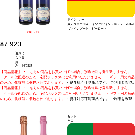
ルゼンチン、メンドーサ / 赤 / 辛口
ドイツ ナーエ
夏カタログ204 ドイツ 白ワイン 2本セット
750ml
ヴァイングート・ピーロート
残りわずか
¥7,920
お気に
入り登
録
カートに追加
【商品情報】 ・こちらの商品をお買い上げの場合、別途送料は発生致しません。
・クール便配送のため、宅配ボックスはご利用いただけません。 ・ギフト用の商品
のため、化粧箱に梱包されております。
・熨斗対応可能商品です。 ご利用を希望
される場合、ご注文時コメント欄に熨斗をご希望の旨と「結び・上部表書き内容・
【商品情報】 ・こちらの商品をお買い上げの場合、別途送料は発生致しません。
下部のお名入れ内容」の3つをご入力ください。無地熨斗の場合は、結びをご指定
・クール便配送のため、宅配ボックスはご利用いただけません。 ・ギフト用の商品
のうえ「無地熨斗」とご記載ください。 ※熨斗をご希望の場合、作成作業のため最
のため、化粧箱に梱包されております。
・熨斗対応可能商品です。 ご利用を希望
短日出荷はお承り致しかねます。 必ず最短日から+1日後より配送指定日をご選択
される場合、ご注文時コメント欄に熨斗をご希望の旨と「結び・上部表書き内容・
ください。 もし最短日を選択された場合は、指定日翌日の配送となります。ご了承
下部のお名入れ内容」の3つをご入力ください。無地熨斗の場合は、結びをご指定
ください。 ・下記ワインが2本含まれています。
のうえ「無地熨斗」とご記載ください。 ※熨斗をご希望の場合、作成作業のため最
ロングセラーを誇る、ピーロート
セット
の定番人気。
短日出荷はお承り致しかねます。 必ず最短日から+1日後より配送指定日をご選択
・ピーロート・ブルー カビネット (2024)
ドイツ / 白 / フルーティー
辛口
ください。 もし最短日を選択された場合は、指定日翌日の配送となります。ご了承
ください。 ・下記ワインが2本含まれています。
ロングセラーを誇る、ピーロート