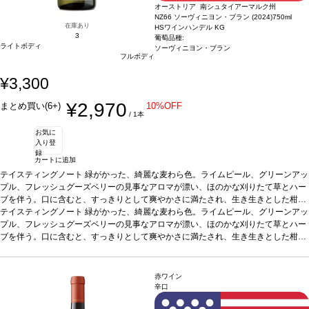
オーストリア 南シュタイアーマルク州
NZ66 ソーヴィニヨン・ブラン (2024)
750ml
在庫あり
HSワインハンデル KG
3
葡萄品種:
ライトボディ
ソーヴィニヨン・ブラン
フルボディ
¥3,300
¥2,970
まとめ買い(6+)
10%OFF
/ 1本
お気に
入り登
録
カートに追加
テイスティングノート
緑がかった、綺麗な麦わら色。ライムピール、グリーンアッ
プル、フレッシュグーズベリーの見事なアロマが漂い、ほのかな刈りたて草とハー
ブを伴う。口に含むと、すっきりとして爽やかさに満たされ、生き生きとした柑橘
系の酸味やまっすぐなミネラルを感じる。鮮やかで、素晴らしい余韻のフィニッシ
テイスティングノート
緑がかった、綺麗な麦わら色。ライムピール、グリーンアッ
ュが残る。
プル、フレッシュグーズベリーの見事なアロマが漂い、ほのかな刈りたて草とハー
合う料理
魚のグリル、ロースト肉、クリーミーなリゾットなどと好相
性
ブを伴う。口に含むと、すっきりとして爽やかさに満たされ、生き生きとした柑橘
葡萄品種
ソーヴィニヨン・ブラン
認証
サステナブル：certified sustainable Aust
ria
系の酸味やまっすぐなミネラルを感じる。鮮やかで、素晴らしい余韻のフィニッシ
*本ヴィンテージが在庫切れの場合、在庫があり価格が同様の場合は自動的に次
のヴィンテージに変更されます、ご了承ください。
ュが残る。
合う料理
魚のグリル、ロースト肉、クリーミーなリゾットなどと好相
性
葡萄品種
ソーヴィニヨン・ブラン
認証
サステナブル：certified sustainable Aust
赤ワイン
ria
*本ヴィンテージが在庫切れの場合、在庫があり価格が同様の場合は自動的に次
辛口
のヴィンテージに変更されます、ご了承ください。