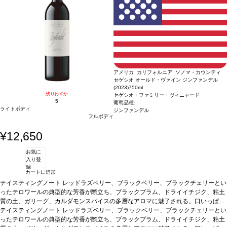
アメリカ カリフォルニア ソノマ・カウンティ
セゲシオ オールド・ヴァイン ジンファンデル
(2023)
750ml
残りわずか
セゲシオ・ファミリー・ヴィニャード
5
葡萄品種:
ライトボディ
ジンファンデル
フルボディ
¥12,650
お気に
入り登
録
カートに追加
テイスティングノート
レッドラズベリー、ブラックベリー、ブラックチェリーとい
ったテロワールの典型的な芳香が際立ち、ブラックプラム、ドライイチジク、粘土
質の土、ガリーグ、カルダモンスパイスの多層なアロマに魅了される。口いっぱい
に広がる甘美な口当たりは、チェリーボンボンを想起させる、ジューシーでしなや
テイスティングノート
レッドラズベリー、ブラックベリー、ブラックチェリーとい
かなミッドパレットへと続く。垂涎の酸味を感じ、ほのかなベーキングスパイスが
ったテロワールの典型的な芳香が際立ち、ブラックプラム、ドライイチジク、粘土