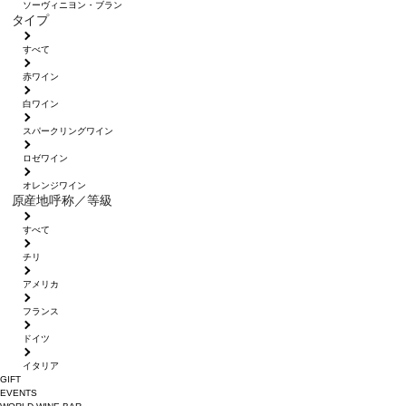
ソーヴィニヨン・ブラン
タイプ
すべて
赤ワイン
白ワイン
スパークリングワイン
ロゼワイン
オレンジワイン
原産地呼称／等級
すべて
チリ
アメリカ
フランス
ドイツ
イタリア
GIFT
EVENTS