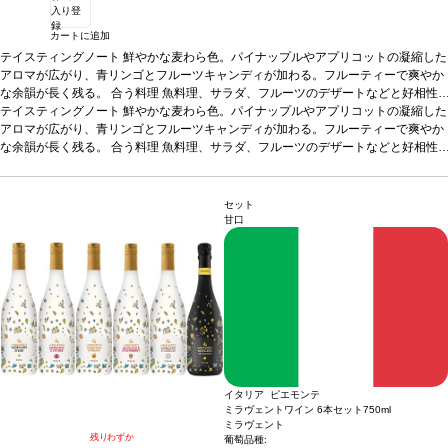
入り登
録
カートに追加
テイスティングノート
鮮やかな麦わら色。パイナップルやアプリコットの凝縮した
アロマが広がり、青リンゴとフルーツキャンディが加わる。フルーティーで爽やか
な余韻が長く残る。
合う料理
魚料理、サラダ、フルーツのデザートなどと好相性
葡萄品種
テイスティングノート
リースリング
鮮やかな麦わら色。パイナップルやアプリコットの凝縮した
*本ヴィンテージが在庫切れの場合、在庫があり価格が同様
の場合は自動的に次のヴィンテージに変更されます、ご了承ください。
アロマが広がり、青リンゴとフルーツキャンディが加わる。フルーティーで爽やか
な余韻が長く残る。
合う料理
魚料理、サラダ、フルーツのデザートなどと好相性
葡萄品種
リースリング
*本ヴィンテージが在庫切れの場合、在庫があり価格が同様
の場合は自動的に次のヴィンテージに変更されます、ご了承ください。
セット
甘口
イタリア ピエモンテ
ミラヴェントワイン 6本セット
750ml
ミラヴェント
残りわずか
葡萄品種: