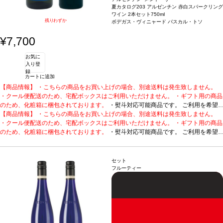
夏カタログ203 アルゼンチン 赤白スパークリング
ワイン 2本セット
750ml
残りわずか
ボデガス・ヴィニャード パスカル・トソ
¥7,700
お気に
入り登
録
カートに追加
【商品情報】 ・こちらの商品をお買い上げの場合、別途送料は発生致しません。
・クール便配送のため、宅配ボックスはご利用いただけません。 ・ギフト用の商品
のため、化粧箱に梱包されております。
・熨斗対応可能商品です。 ご利用を希望
される場合、ご注文時コメント欄に熨斗をご希望の旨と「結び・上部表書き内容・
【商品情報】 ・こちらの商品をお買い上げの場合、別途送料は発生致しません。
下部のお名入れ内容」の3つをご入力ください。無地熨斗の場合は、結びをご指定
・クール便配送のため、宅配ボックスはご利用いただけません。 ・ギフト用の商品
のうえ「無地熨斗」とご記載ください。 ※熨斗をご希望の場合、作成作業のため最
のため、化粧箱に梱包されております。
・熨斗対応可能商品です。 ご利用を希望
短日出荷はお承り致しかねます。 必ず最短日から+1日後より配送指定日をご選択
される場合、ご注文時コメント欄に熨斗をご希望の旨と「結び・上部表書き内容・
ください。 もし最短日を選択された場合は、指定日翌日の配送となります。ご了承
下部のお名入れ内容」の3つをご入力ください。無地熨斗の場合は、結びをご指定
ください。 ・下記ワインが1本ずつ含まれています。
のうえ「無地熨斗」とご記載ください。 ※熨斗をご希望の場合、作成作業のため最
受賞多数の上質な泡と人気の
セット
赤をセットに。
短日出荷はお承り致しかねます。 必ず最短日から+1日後より配送指定日をご選択
1. トソ スパークリング ブリュット
アルゼンチン、メンドーサ /
フルーティー
白・泡 / 辛口
ください。 もし最短日を選択された場合は、指定日翌日の配送となります。ご了承
受賞歴
サクラアワード2020 シルバー、ジェームス・サックリン
グ 90ポイント、シャルドネ・ドュ・モンド2019 シルバー、デキャンター2020
ください。 ・下記ワインが1本ずつ含まれています。
受賞多数の上質な泡と人気の
ブロンズ、IWSC2019 ブロンズ！
赤をセットに。
1. トソ スパークリング ブリュット
2. トソ カベルネ・ソーヴィニヨン (2024)
アルゼンチン、メンドーサ /
ア
ルゼンチン、メンドーサ / 赤 / 辛口
白・泡 / 辛口
受賞歴
サクラアワード2020 シルバー、ジェームス・サックリン
グ 90ポイント、シャルドネ・ドュ・モンド2019 シルバー、デキャンター2020
ブロンズ、IWSC2019 ブロンズ！
2. トソ カベルネ・ソーヴィニヨン (2024)
ア