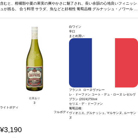
在庫があり価格が同様の場合は自動的に次のヴィンテージに変更されます、ご了承
含むと、柑橘類や夏の果実の爽やかさに魅了され、長い余韻の心地良いフィニッシ
ください。
ュが残る。
合う料理
サラダ、魚などと好相性
葡萄品種
グルナッシュ・ノワール 9
0%、シラー 5%、サンソー 5%
認証
HVE認証
*本ヴィンテージが在庫切れの場合、
在庫があり価格が同様の場合は自動的に次のヴィンテージに変更されます、ご了承
ください。
白ワイン
辛口
まとめ買い
フランス ローヌヴァレー
レ・ドーファン コート・デュ・ローヌ レゼルヴ
在庫あり
ブラン (2024)
750ml
3
セリエ・デ・ドーファン
ライトボディ
葡萄品種:
フルボディ
ヴィオニエ, グルナッシュ, マルサンヌ, ルーサン
ヌ
¥3,190