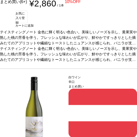
¥2,860
まとめ買い(6+)
10%OFF
/ 1本
お気に
入り登
録
カートに追加
テイスティングノート
金色に輝く明るい色合い。美味しいノーズを示し、黄果実や
熟した桃の芳香を伴う。フレッシュな味わいが広がり、鮮やかですっきりとした摘
みたてのアプリコットや繊細なトーストしたニュアンスが感じられ、バニラが支え
るフィニッシュが続く。
テイスティングノート
金色に輝く明るい色合い。美味しいノーズを示し、黄果実や
合う料理
魚、チーズなどと好相性
葡萄品種
ヴィオニエ 4
5%、グルナッシュ 35%、マルサンヌ 15%、ルーサンヌ 5%
熟した桃の芳香を伴う。フレッシュな味わいが広がり、鮮やかですっきりとした摘
認証
HVE認証
*本ヴィ
ンテージが在庫切れの場合、在庫があり価格が同様の場合は自動的に次のヴィンテ
みたてのアプリコットや繊細なトーストしたニュアンスが感じられ、バニラが支え
ージに変更されます、ご了承ください。
るフィニッシュが続く。
合う料理
魚、チーズなどと好相性
葡萄品種
ヴィオニエ 4
5%、グルナッシュ 35%、マルサンヌ 15%、ルーサンヌ 5%
認証
HVE認証
*本ヴィ
ンテージが在庫切れの場合、在庫があり価格が同様の場合は自動的に次のヴィンテ
白ワイン
ージに変更されます、ご了承ください。
辛口
まとめ買い