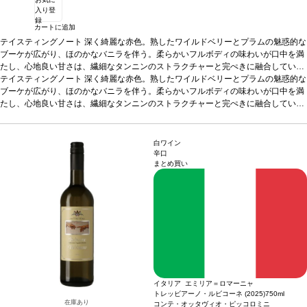
入り登
録
カートに追加
テイスティングノート
深く綺麗な赤色。熟したワイルドベリーとプラムの魅惑的な
ブーケが広がり、ほのかなバニラを伴う。柔らかいフルボディの味わいが口中を満
たし、心地良い甘さは、繊細なタンニンのストラクチャーと完ぺきに融合してい
る。
テイスティングノート
合う料理
スパイスの効いたパスタ、マイルドチーズなどと好相性
深く綺麗な赤色。熟したワイルドベリーとプラムの魅惑的な
葡萄品種
メ
ルロー
ブーケが広がり、ほのかなバニラを伴う。柔らかいフルボディの味わいが口中を満
*本ヴィンテージが在庫切れの場合、在庫があり価格が同様の場合は自動的
に次のヴィンテージに変更されます、ご了承ください。
たし、心地良い甘さは、繊細なタンニンのストラクチャーと完ぺきに融合してい
る。
合う料理
スパイスの効いたパスタ、マイルドチーズなどと好相性
葡萄品種
メ
ルロー
*本ヴィンテージが在庫切れの場合、在庫があり価格が同様の場合は自動的
に次のヴィンテージに変更されます、ご了承ください。
白ワイン
辛口
まとめ買い
イタリア エミリア＝ロマーニャ
トレッビアーノ・ルビコーネ (2025)
750ml
在庫あり
コンテ・オッタヴィオ・ピッコロミニ