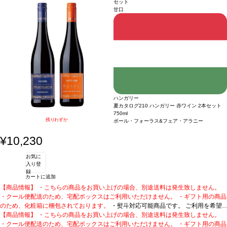
セット
パークリング。
短日出荷はお承り致しかねます。 必ず最短日から+1日後より配送指定日をご選択
1. カブリス スパークリング (2018)
ポルトガル、ダン / 白・泡 / 辛
甘口
口
ください。 もし最短日を選択された場合は、指定日翌日の配送となります。ご了承
受賞歴
ムンドゥス・ヴィニ スプリングテイスティング2025 ゴールドメダル、
ワイン・エンスージアスト ベスト・バイ！
ください。 ・下記ワインが1本ずつ含まれています。
2. C by カブリス ドライ・ロゼ スパー
数々の受賞歴に輝く本格はス
クリング
パークリング。
ポルトガル / ロゼ・泡 / 辛口
1. カブリス スパークリング (2018)
受賞歴
世界のグレート・スパークリング・ワ
ポルトガル、ダン / 白・泡 / 辛
イン トップ50に選出、91ポイント、サクラアワード2023 ゴールド！
口
受賞歴
ムンドゥス・ヴィニ スプリングテイスティング2025 ゴールドメダル、
ワイン・エンスージアスト ベスト・バイ！
2. C by カブリス ドライ・ロゼ スパー
クリング
ポルトガル / ロゼ・泡 / 辛口
受賞歴
世界のグレート・スパークリング・ワ
イン トップ50に選出、91ポイント、サクラアワード2023 ゴールド！
ハンガリー
夏カタログ210 ハンガリー 赤ワイン 2本セット
750ml
残りわずか
ボール・フォーラス&フェア・アラニー
¥10,230
お気に
入り登
録
カートに追加
【商品情報】 ・こちらの商品をお買い上げの場合、別途送料は発生致しません。
・クール便配送のため、宅配ボックスはご利用いただけません。 ・ギフト用の商品
のため、化粧箱に梱包されております。
・熨斗対応可能商品です。 ご利用を希望
される場合、ご注文時コメント欄に熨斗をご希望の旨と「結び・上部表書き内容・
【商品情報】 ・こちらの商品をお買い上げの場合、別途送料は発生致しません。
下部のお名入れ内容」の3つをご入力ください。無地熨斗の場合は、結びをご指定
・クール便配送のため、宅配ボックスはご利用いただけません。 ・ギフト用の商品