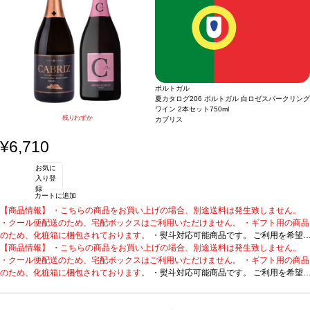
の定番人気。
・ピーロート・ブルー カビネット (2024)
ドイツ / 白 / フルーティー
ポルトガル
夏カタログ206 ポルトガル 白ロゼスパークリング
ワイン 2本セット
750ml
残りわずか
カブリス
¥6,710
お気に
入り登
録
カートに追加
【商品情報】 ・こちらの商品をお買い上げの場合、別途送料は発生致しません。
・クール便配送のため、宅配ボックスはご利用いただけません。 ・ギフト用の商品
のため、化粧箱に梱包されております。
・熨斗対応可能商品です。 ご利用を希望
される場合、ご注文時コメント欄に熨斗をご希望の旨と「結び・上部表書き内容・
【商品情報】 ・こちらの商品をお買い上げの場合、別途送料は発生致しません。
下部のお名入れ内容」の3つをご入力ください。無地熨斗の場合は、結びをご指定
・クール便配送のため、宅配ボックスはご利用いただけません。 ・ギフト用の商品
のうえ「無地熨斗」とご記載ください。 ※熨斗をご希望の場合、作成作業のため最
のため、化粧箱に梱包されております。
・熨斗対応可能商品です。 ご利用を希望
短日出荷はお承り致しかねます。 必ず最短日から+1日後より配送指定日をご選択
される場合、ご注文時コメント欄に熨斗をご希望の旨と「結び・上部表書き内容・
ください。 もし最短日を選択された場合は、指定日翌日の配送となります。ご了承
下部のお名入れ内容」の3つをご入力ください。無地熨斗の場合は、結びをご指定
ください。 ・下記ワインが1本ずつ含まれています。
のうえ「無地熨斗」とご記載ください。 ※熨斗をご希望の場合、作成作業のため最
数々の受賞歴に輝く本格はス