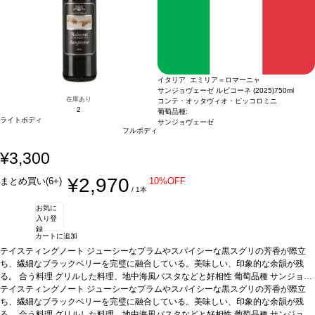
イタリア エミリア＝ロマーニャ
サンジョヴェーゼ ルビコーネ (2025)
750ml
在庫あり
コンテ・オッタヴィオ・ピッコロミニ
2
葡萄品種:
ライトボディ
サンジョヴェーゼ
フルボディ
¥3,300
¥2,970
まとめ買い(6+)
10%OFF
/ 1本
お気に
入り登
録
カートに追加
テイスティングノート
ジューシーなプラムやスパイシーな黒スグリの芳香が際立
ち、繊細なブラックベリーを完璧に融合している。美味しい、印象的な余韻が残
る。
合う料理
グリルした料理、地中海風パスタなどと好相性
葡萄品種
サンジョヴ
ェーゼ 100%
テイスティングノート
*本ヴィンテージが在庫切れの場合、在庫があり価格が同様の場合は
ジューシーなプラムやスパイシーな黒スグリの芳香が際立
自動的に次のヴィンテージに変更されます、ご了承ください。
ち、繊細なブラックベリーを完璧に融合している。美味しい、印象的な余韻が残
る。
合う料理
グリルした料理、地中海風パスタなどと好相性
葡萄品種
サンジョヴ