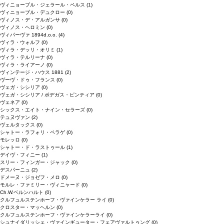
ヴィニョーブル・ジェラール・ペルス
(1)
ヴィニョーブル・デュクロー
(0)
ヴィノス・デ・アルガンサ
(0)
ヴィノス・ヘロミン
(0)
ヴィパーヴァ 1894d.o.o.
(4)
ヴィラ・ウォルフ
(0)
ヴィラ・デッリ・オリミ
(1)
ヴィラ・テルリーナ
(0)
ヴィラ・ライアーノ
(0)
ヴィンテージ・ハウス 1881
(2)
ヴーヴ・ドゥ・フランス
(0)
ヴェガ・シシリア
(0)
ヴェガ・シシリア / ボデガス・ピンティア
(0)
ヴェネア
(0)
シックス・エイト・ナイン・セラーズ
(0)
テュヌヴァン
(2)
ヴェルタックス
(0)
シャトー・ラフォリ・ペラゲ
(0)
モレッロ
(0)
シャトー・ド・ラストゥール
(1)
デイヴ・フィニー
(1)
スリー・フィンガー・ジャック
(0)
デスパーニュ
(2)
ドメーヌ・ジョゼフ・メロ
(0)
モルレ・ファミリー・ヴィニャード
(0)
Ch.W.ベルンハルト
(0)
クルフュルステンホーフ・ヴァインケラー ライ
(0)
クロスター・マッヘルン
(0)
クルフュルステンホーフ・ヴァインケラーライ
(0)
シュナイダリッシェ・ヴァインギューター・フェアヴァルトゥング
(0)