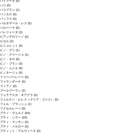
バイラーダ
(0)
バコ
(0)
バコブラン
(1)
バッカス
(0)
バッフス
(0)
バルタザール・レス
(0)
バルベーラ
(0)
パレリャーダ
(2)
ピアンデロリーノ
(0)
ビカル
(2)
ピニョレット
(0)
ピノ・グリ
(1)
ピノ・グリージョ
(1)
ピノ・ネロ
(0)
ピノ・ブラン
(3)
ピノ・ムニエ
(9)
ピノタージュ
(0)
ファーバーレーベ
(0)
ファランギーナ
(0)
フィアノ
(0)
ブールブーラン
(2)
フェテアスカ・ネアグラ
(0)
フェルナン・ピレス（マリア・ゴメス）
(0)
フォル・ブランシュ
(1)
フクセルレーベ
(0)
プティ・ヴェルド
(64)
プティ・シラー
(20)
プティ・マンサン
(0)
プティ・メルロー
(0)
プティット・アルヴィーヌ
(0)