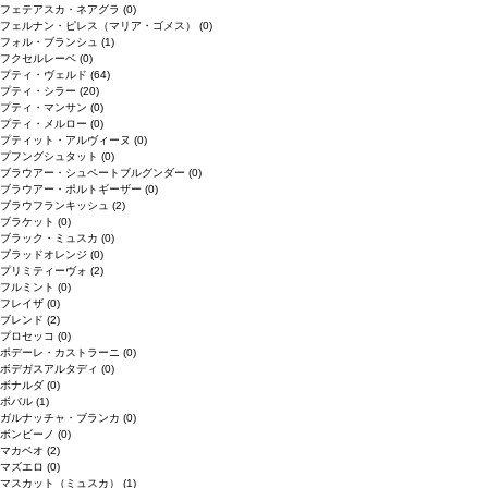
フェテアスカ・ネアグラ
(0)
フェルナン・ピレス（マリア・ゴメス）
(0)
フォル・ブランシュ
(1)
フクセルレーベ
(0)
プティ・ヴェルド
(64)
プティ・シラー
(20)
プティ・マンサン
(0)
プティ・メルロー
(0)
プティット・アルヴィーヌ
(0)
プフングシュタット
(0)
ブラウアー・シュペートブルグンダー
(0)
ブラウアー・ポルトギーザー
(0)
ブラウフランキッシュ
(2)
ブラケット
(0)
ブラック・ミュスカ
(0)
ブラッドオレンジ
(0)
プリミティーヴォ
(2)
フルミント
(0)
フレイザ
(0)
ブレンド
(2)
プロセッコ
(0)
ポデーレ・カストラーニ
(0)
ボデガスアルタディ
(0)
ボナルダ
(0)
ボバル
(1)
ガルナッチャ・ブランカ
(0)
ボンビーノ
(0)
マカベオ
(2)
マズエロ
(0)
マスカット（ミュスカ）
(1)