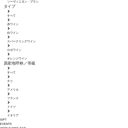
ソーヴィニヨン・ブラン
タイプ
すべて
赤ワイン
白ワイン
スパークリングワイン
ロゼワイン
オレンジワイン
原産地呼称／等級
すべて
チリ
アメリカ
フランス
ドイツ
イタリア
GIFT
EVENTS