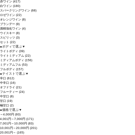
赤ワイン
(417)
白ワイン
(180)
スパークリングワイン
(68)
ロゼワイン
(22)
オレンジワイン
(8)
ブランデー
(9)
酒精強化ワイン
(4)
ウイスキー
(8)
スピリッツ
(3)
セット
(22)
●
ボディで選ぶ
▼
ライトボディ
(39)
ライトミディアム
(22)
ミディアムボディ
(156)
ミディアムフル
(53)
フルボディ
(157)
●
テイストで選ぶ
▼
辛口
(612)
中辛口
(16)
オフドライ
(21)
フルーティー
(24)
中甘口
(8)
甘口
(19)
極甘口
(2)
●
価格で選ぶ
▼
～4,000円
(93)
4,001円～7,000円
(171)
7,001円～10,000円
(83)
10,001円～20,000円
(201)
20,001円～
(165)