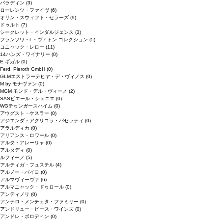
パラディン
(3)
ローレンツ・ファイヴ
(6)
オリン・スウィフト・セラーズ
(9)
ドゥルト
(7)
シークレット・インダルジェンス
(3)
フランソワ・L・ヴィトン コレクション
(5)
コニャック・レロー
(11)
14ハンズ・ワイナリー
(0)
E.ギガル
(0)
Ferd. Pieroth GmbH
(0)
GLMエストラーテヒヤ・デ・ヴィノス
(0)
M by モナヴァン
(0)
MGM モンド・デル・ヴィーノ
(2)
SASピエール・シェニエ
(0)
WGテゥンガースハイム
(0)
アウグスト・ケスラー
(0)
アジエンダ・アグリコラ・パセッティ
(0)
アラルディカ
(0)
アリアンス・ロワール
(0)
アルタ・アレーリャ
(0)
アルタディ
(0)
ルフィーノ
(5)
アルティガ・フュステル
(4)
アルノー・バイヨ
(0)
アルマヴィーヴァ
(6)
アルマニャック・ドゥロール
(0)
アンティノリ
(0)
アンテロ・メンチェタ・ファミリー
(0)
アンドリュー・ピース・ワインズ
(0)
アンドレ・ボロディン
(0)