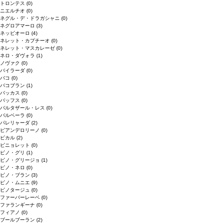
トロンテス
(0)
ニエルチオ
(0)
ネグル・デ・ドラガシャニ
(0)
ネグロアマーロ
(3)
ネッビオーロ
(4)
ネレット・カプチーオ
(0)
ネレット・マスカレーゼ
(0)
ネロ・ダヴォラ
(1)
ノヴァク
(0)
バイラーダ
(0)
バコ
(0)
バコブラン
(1)
バッカス
(0)
バッフス
(0)
バルタザール・レス
(0)
バルベーラ
(0)
パレリャーダ
(2)
ピアンデロリーノ
(0)
ビカル
(2)
ピニョレット
(0)
ピノ・グリ
(1)
ピノ・グリージョ
(1)
ピノ・ネロ
(0)
ピノ・ブラン
(3)
ピノ・ムニエ
(9)
ピノタージュ
(0)
ファーバーレーベ
(0)
ファランギーナ
(0)
フィアノ
(0)
ブールブーラン
(2)