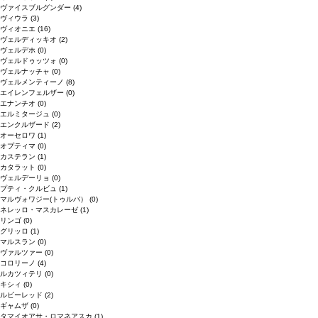
ヴァイスブルグンダー
(4)
ヴィウラ
(3)
ヴィオニエ
(16)
ヴェルディッキオ
(2)
ヴェルデホ
(0)
ヴェルドゥッツォ
(0)
ヴェルナッチャ
(0)
ヴェルメンティーノ
(8)
エイレンフェルザー
(0)
エナンチオ
(0)
エルミタージュ
(0)
エンクルザード
(2)
オーセロワ
(1)
オプティマ
(0)
カステラン
(1)
カタラット
(0)
ヴェルデーリョ
(0)
プティ・クルビュ
(1)
マルヴォワジー(トゥルバ）
(0)
ネレッロ・マスカレーゼ
(1)
リンゴ
(0)
グリッロ
(1)
マルスラン
(0)
ヴァルツァー
(0)
コロリーノ
(4)
ルカツィテリ
(0)
キシィ
(0)
ルビーレッド
(2)
ギャムザ
(0)
タマイオアサ・ロマネアスカ
(1)