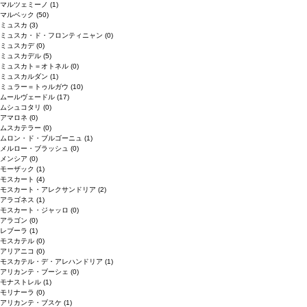
マルツェミーノ
(1)
マルベック
(50)
ミュスカ
(3)
ミュスカ・ド・フロンティニャン
(0)
ミュスカデ
(0)
ミュスカデル
(5)
ミュスカト＝オトネル
(0)
ミュスカルダン
(1)
ミュラー＝トゥルガウ
(10)
ムールヴェードル
(17)
ムシュコタリ
(0)
アマロネ
(0)
ムスカテラー
(0)
ムロン・ド・ブルゴーニュ
(1)
メルロー・ブラッシュ
(0)
メンシア
(0)
モーザック
(1)
モスカート
(4)
モスカート・アレクサンドリア
(2)
アラゴネス
(1)
モスカート・ジャッロ
(0)
アラゴン
(0)
レブーラ
(1)
モスカテル
(0)
アリアニコ
(0)
モスカテル・デ・アレハンドリア
(1)
アリカンテ・ブーシェ
(0)
モナストレル
(1)
モリナーラ
(0)
アリカンテ・ブスケ
(1)