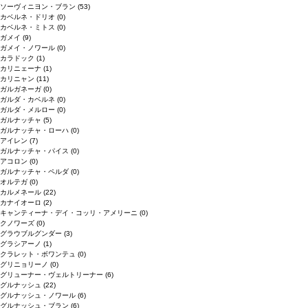
ソーヴィニヨン・ブラン
(53)
カベルネ・ドリオ
(0)
カベルネ・ミトス
(0)
ガメイ
(9)
ガメイ・ノワール
(0)
カラドック
(1)
カリニェーナ
(1)
カリニャン
(11)
ガルガネーガ
(0)
ガルダ・カベルネ
(0)
ガルダ・メルロー
(0)
ガルナッチャ
(5)
ガルナッチャ・ローハ
(0)
アイレン
(7)
ガルナッチャ・パイス
(0)
アコロン
(0)
ガルナッチャ・ペルダ
(0)
オルテガ
(0)
カルメネール
(22)
カナイオーロ
(2)
キャンティーナ・デイ・コッリ・アメリーニ
(0)
クノワーズ
(0)
グラウブルグンダー
(3)
グラシアーノ
(1)
クラレット・ボワンテュ
(0)
グリニョリーノ
(0)
グリューナー・ヴェルトリーナー
(6)
グルナッシュ
(22)
グルナッシュ・ノワール
(6)
グルナッシュ・ブラン
(6)