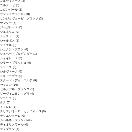
コルヴィノーネ
(3)
コルテーゼ
(0)
コロンバール
(2)
サンジョヴェーゼ
(18)
サンジョヴェーゼ・グロッソ
(2)
サンソー
(7)
ジーガレーベ
(0)
ジェネリコ
(0)
シャスラー
(1)
シャルボノ
(1)
ジュエル
(0)
シュナン・ブラン
(6)
シュペートブルグンダー
(1)
ショイレーベ
(3)
シラー・ブラッシュ
(0)
シラーズ
(3)
シルヴァーナ
(6)
スキアーヴァ
(0)
スクード・ディ・コルテ
(0)
セミヨン
(16)
セルシアル・ブランコ
(1)
ソーヴィニヨン・グリ
(4)
ソラリス
(0)
タナ
(5)
チャレロ
(1)
チリエジオーロ・カナイオーロ
(0)
チリエジョーロ
(0)
カベルネ・フラン
(144)
ディオリノワール
(0)
ティブラン
(1)