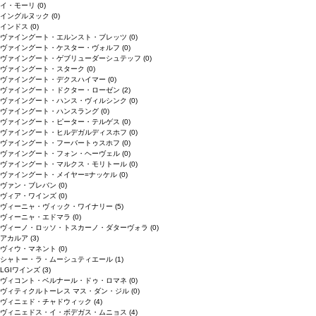
イ・モーリ
(0)
イングルヌック
(0)
インドス
(0)
ヴァイングート・エルンスト・ブレッツ
(0)
ヴァイングート・ケスター・ヴォルフ
(0)
ヴァイングート・ゲブリューダーシュテッフ
(0)
ヴァイングート・スターク
(0)
ヴァイングート・デクスハイマー
(0)
ヴァイングート・ドクター・ローゼン
(2)
ヴァイングート・ハンス・ヴィルシンク
(0)
ヴァイングート・ハンスラング
(0)
ヴァイングート・ピーター・テルゲス
(0)
ヴァイングート・ヒルデガルディスホフ
(0)
ヴァイングート・フーバートゥスホフ
(0)
ヴァイングート・フォン・ヘーヴェル
(0)
ヴァイングート・マルクス・モリトール
(0)
ヴァイングート・メイヤー=ナッケル
(0)
ヴァン・ブレバン
(0)
ヴィア・ワインズ
(0)
ヴィーニャ・ヴィック・ワイナリー
(5)
ヴィーニャ・エドマラ
(0)
ヴィーノ・ロッソ・トスカーノ・ダターヴォラ
(0)
アカルア
(3)
ヴィウ・マネント
(0)
シャトー・ラ・ムーシュティエール
(1)
LGIワインズ
(3)
ヴィコント・ベルナール・ドゥ・ロマネ
(0)
ヴィティクルトーレス マス・ダン・ジル
(0)
ヴィニェド・チャドウィック
(4)
ヴィニェドス・イ・ボデガス・ムニョス
(4)