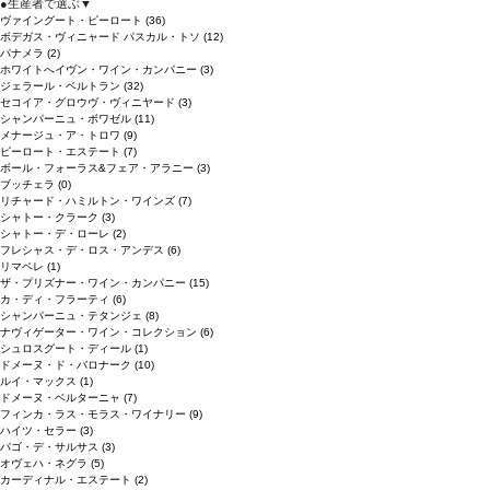
●
生産者で選ぶ
▼
ヴァイングート・ピーロート
(36)
ボデガス・ヴィニャード パスカル・トソ
(12)
パナメラ
(2)
ホワイトへイヴン・ワイン・カンパニー
(3)
ジェラール・ベルトラン
(32)
セコイア・グロウヴ・ヴィニヤード
(3)
シャンパーニュ・ボワゼル
(11)
メナージュ・ア・トロワ
(9)
ピーロート・エステート
(7)
ボール・フォーラス&フェア・アラニー
(3)
ブッチェラ
(0)
リチャード・ハミルトン・ワインズ
(7)
シャトー・クラーク
(3)
シャトー・デ・ローレ
(2)
フレシャス・デ・ロス・アンデス
(6)
リマペレ
(1)
ザ・プリズナー・ワイン・カンパニー
(15)
カ・ディ・フラーティ
(6)
シャンパーニュ・テタンジェ
(8)
ナヴィゲーター・ワイン・コレクション
(6)
シュロスグート・ディール
(1)
ドメーヌ・ド・バロナーク
(10)
ルイ・マックス
(1)
ドメーヌ・ベルターニャ
(7)
フィンカ・ラス・モラス・ワイナリー
(9)
ハイツ・セラー
(3)
パゴ・デ・サルサス
(3)
オヴェハ・ネグラ
(5)
カーディナル・エステート
(2)