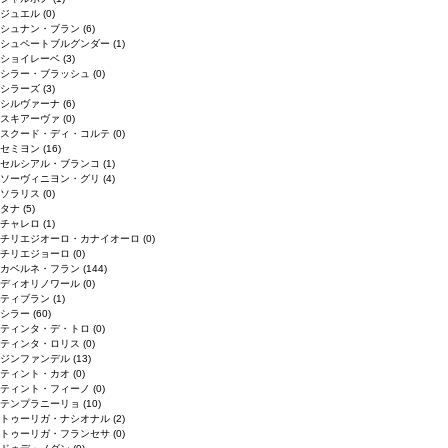
ジュエル
(0)
シュナン・ブラン
(6)
シュペートブルグンダー
(1)
ショイレーベ
(3)
シラー・ブラッシュ
(0)
シラーズ
(3)
シルヴァーナ
(6)
スキアーヴァ
(0)
スクード・ディ・コルテ
(0)
セミヨン
(16)
セルシアル・ブランコ
(1)
ソーヴィニヨン・グリ
(4)
ソラリス
(0)
タナ
(5)
チャレロ
(1)
チリエジオーロ・カナイオーロ
(0)
チリエジョーロ
(0)
カベルネ・フラン
(144)
ディオリノワール
(0)
ティブラン
(1)
シラー
(60)
ティンタ・デ・トロ
(0)
ティンタ・ロリス
(0)
ジンファンデル
(13)
ティント・カオ
(0)
ティント・フィーノ
(0)
テンプラニーリョ
(10)
トゥーリガ・ナシオナル
(2)
トゥーリガ・フランセサ
(0)