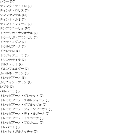
シラー
(60)
ティンタ・デ・トロ
(0)
ティンタ・ロリス
(0)
ジンファンデル
(13)
ティント・カオ
(0)
ティント・フィーノ
(0)
テンプラニーリョ
(10)
トゥーリガ・ナシオナル
(2)
トゥーリガ・フランセサ
(0)
ドゥデ・ノダン
(0)
トゥルビアーナ
(4)
ドゥレッロ
(1)
トラジャデューラ
(0)
トリンカデイラ
(0)
ドルチェット
(2)
ドルンフェルダー
(0)
カベルネ・ブラン
(0)
トレッビアーノ
(3)
カリニャン・ブラン
(1)
レブラ
(0)
バルベーラ
(0)
トレッビアーノ・グレケット
(0)
トレッビアーノ・スポレティーノ
(0)
トレッビアーノ・ダブルッツォ
(0)
トレッビアーノ・ディ・ソアーヴェ
(0)
トレッビアーノ・ディ・ルガーナ
(0)
トレッビアーノ・トスカーナ
(0)
トレッビアーノ・プロカニコ
(0)
トレパット
(0)
トレパットガルナッチャ
(0)