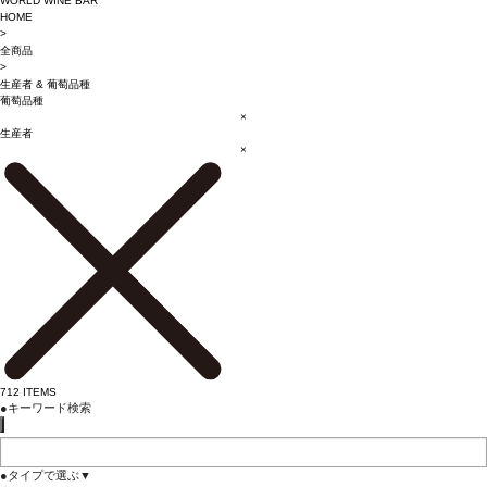
WORLD WINE BAR
HOME
>
全商品
>
生産者
&
葡萄品種
葡萄品種
×
生産者
×
712
ITEMS
●
キーワード検索
●
タイプで選ぶ
▼