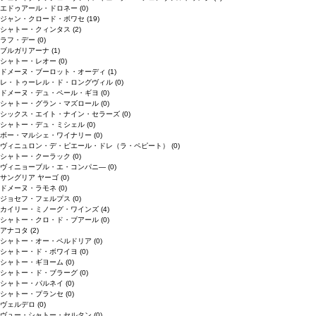
エドゥアール・ドロネー
(0)
ジャン・クロード・ボワセ
(19)
シャトー・クィンタス
(2)
ラフ・デー
(0)
ブルガリアーナ
(1)
シャトー・レオー
(0)
ドメーヌ・ブーロット・オーディ
(1)
レ・トゥーレル・ド・ロングヴィル
(0)
ドメーヌ・デュ・ペール・ギヨ
(0)
シャトー・グラン・マズロール
(0)
シックス・エイト・ナイン・セラーズ
(0)
シャトー・デュ・ミシェル
(0)
ボー・マルシェ・ワイナリー
(0)
ヴィニュロン・デ・ピエール・ドレ（ラ・ペピート）
(0)
シャトー・クーラック
(0)
ヴィニョーブル・エ・コンパニ―
(0)
サングリア ヤーゴ
(0)
ドメーヌ・ラモネ
(0)
ジョセフ・フェルプス
(0)
カイリー・ミノーグ・ワインズ
(4)
シャトー・クロ・ド・ブアール
(0)
アナコタ
(2)
シャトー・オー・ペルドリア
(0)
シャトー・ド・ボワイヨ
(0)
シャトー・ギヨーム
(0)
シャトー・ド・ブラーグ
(0)
シャトー・パルネイ
(0)
シャトー・プランセ
(0)
ヴェルデロ
(0)
ヴュー・シャトー・セルタン
(0)