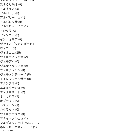
黒すぐり果汁
(0)
アルネイス
(1)
アルバーナ
(0)
アルバリーニョ
(1)
アルバロッサ
(0)
アルフロシェイロ
(1)
アレッラ
(0)
アンソニカ
(2)
インツォリア
(0)
ヴァイスブルグンダー
(4)
ヴィウラ
(3)
ヴィオニエ
(16)
ヴェルディッキオ
(2)
ヴェルデホ
(0)
ヴェルドゥッツォ
(0)
ヴェルナッチャ
(0)
ヴェルメンティーノ
(8)
エイレンフェルザー
(0)
エナンチオ
(0)
エルミタージュ
(0)
エンクルザード
(2)
オーセロワ
(1)
オプティマ
(0)
カステラン
(1)
カタラット
(0)
ヴェルデーリョ
(0)
プティ・クルビュ
(1)
マルヴォワジー(トゥルバ）
(0)
ネレッロ・マスカレーゼ
(1)