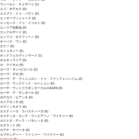
ウンベルト・チェザーリ
(1)
エゴ・ボデカス
(0)
エスプリ・ドゥ・パヴィ
(0)
エッサーヴィニャーズ
(0)
エッセンス・ドゥ・ドゥルト
(0)
エノリア化粧品
(0)
エンクルザード
(0)
エンリコ・セラフィーノ
(0)
オーパス・ワン
(0)
オクソ
(0)
オショネシー
(0)
オッドフェルヴィンヤード
(1)
オルネッライア
(0)
カ・マイオル
(0)
カーヴ・サン=ピエール
(2)
カーヴ・ダゼ
(0)
カーヴ・デ・ヴィニュロン・ドゥ・ファッフェンハイム
(2)
カーヴ・ラングドック・ルーション
(0)
カーサ・ヴィニコラボッターカルロ&SPA
(0)
カーサ・デ・サンタール
(0)
ボデガス・ビアンキ
(0)
カイアロッサ
(0)
カヴィッキオリ
(0)
カスティーヨ・ラバスティーダ
(0)
カステッロ・モンテ・ヴィビアーノ・ワイナリー
(0)
カストロ・デッラ・パネレッタ
(0)
カタラット
(0)
カテナ・サパータ
(0)
カプサンディー・ファミリー・ワイナリー
(0)