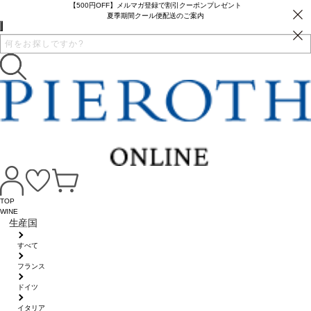
【500円OFF】メルマガ登録で割引クーポンプレゼント
夏季期間クール便配送のご案内
TOP
WINE
生産国
すべて
フランス
ドイツ
イタリア