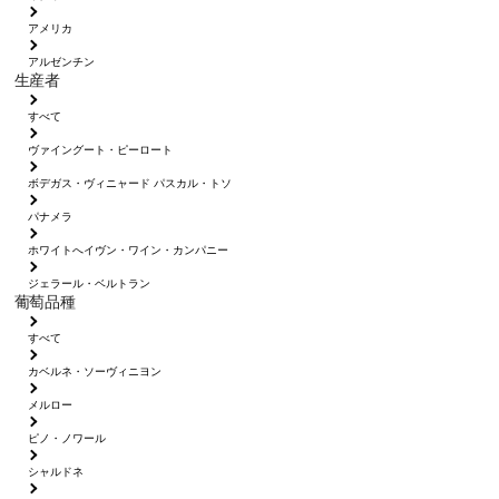
アメリカ
アルゼンチン
生産者
すべて
ヴァイングート・ピーロート
ボデガス・ヴィニャード パスカル・トソ
パナメラ
ホワイトへイヴン・ワイン・カンパニー
ジェラール・ベルトラン
葡萄品種
すべて
カベルネ・ソーヴィニヨン
メルロー
ピノ・ノワール
シャルドネ