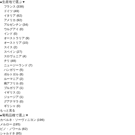
●
生産地で選ぶ
▼
フランス
(338)
ドイツ
(49)
イタリア
(62)
アメリカ
(92)
アルゼンチン
(34)
ウルグアイ
(0)
インド
(0)
オーストラリア
(9)
オーストリア
(10)
スイス
(2)
スペイン
(27)
スロヴェニア
(4)
チリ
(48)
ニュージーランド
(7)
ハンガリー
(5)
ポルトガル
(8)
ルーマニア
(2)
南アフリカ
(0)
ブルガリア
(1)
イギリス
(1)
ジョージア
(1)
グアテマラ
(0)
ギリシャ
(0)
もっと見る
●
葡萄品種で選ぶ
▼
カベルネ・ソーヴィニヨン
(196)
メルロー
(195)
ピノ・ノワール
(82)
シャルドネ
(95)