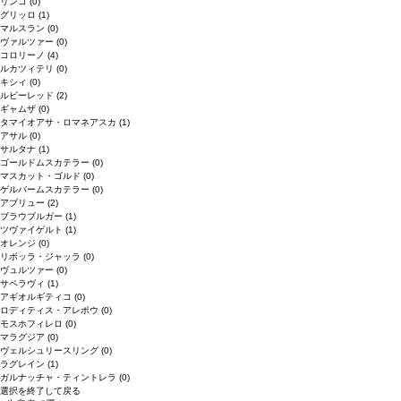
リンゴ
(0)
グリッロ
(1)
マルスラン
(0)
ヴァルツァー
(0)
コロリーノ
(4)
ルカツィテリ
(0)
キシィ
(0)
ルビーレッド
(2)
ギャムザ
(0)
タマイオアサ・ロマネアスカ
(1)
アサル
(0)
サルタナ
(1)
ゴールドムスカテラー
(0)
マスカット・ゴルド
(0)
ゲルバームスカテラー
(0)
アブリュー
(2)
ブラウブルガー
(1)
ツヴァイゲルト
(1)
オレンジ
(0)
リボッラ・ジャッラ
(0)
ヴュルツァー
(0)
サペラヴィ
(1)
アギオルギティコ
(0)
ロディティス・アレポウ
(0)
モスホフィレロ
(0)
マラグジア
(0)
ヴェルシュリースリング
(0)
ラグレイン
(1)
ガルナッチャ・ティントレラ
(0)
選択を終了して戻る