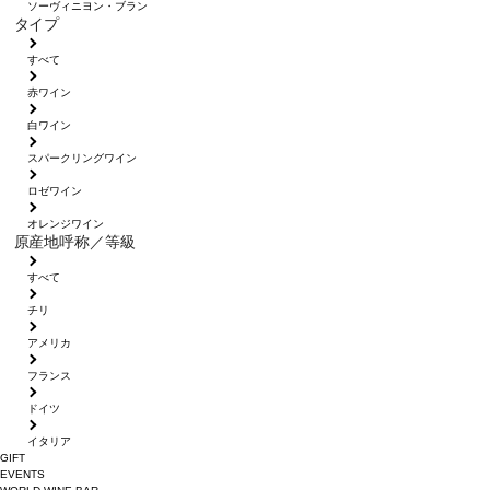
ソーヴィニヨン・ブラン
タイプ
すべて
赤ワイン
白ワイン
スパークリングワイン
ロゼワイン
オレンジワイン
原産地呼称／等級
すべて
チリ
アメリカ
フランス
ドイツ
イタリア
GIFT
EVENTS