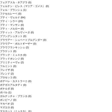
フェテアスカ・ネアグラ
(0)
フェルナン・ピレス（マリア・ゴメス）
(0)
フォル・ブランシュ
(1)
フクセルレーベ
(0)
プティ・ヴェルド
(64)
プティ・シラー
(20)
プティ・マンサン
(0)
プティ・メルロー
(0)
プティット・アルヴィーヌ
(0)
プフングシュタット
(0)
ブラウアー・シュペートブルグンダー
(0)
ブラウアー・ポルトギーザー
(0)
ブラウフランキッシュ
(2)
ブラケット
(0)
ブラック・ミュスカ
(0)
ブラッドオレンジ
(0)
プリミティーヴォ
(2)
フルミント
(0)
フレイザ
(0)
ブレンド
(2)
プロセッコ
(0)
ポデーレ・カストラーニ
(0)
ボデガスアルタディ
(0)
ボナルダ
(0)
ボバル
(1)
ガルナッチャ・ブランカ
(0)
ボンビーノ
(0)
マカベオ
(2)
マズエロ
(0)
マスカット（ミュスカ）
(1)