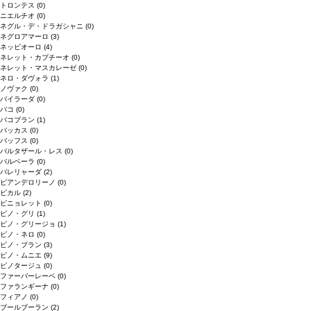
トロンテス
(0)
ニエルチオ
(0)
ネグル・デ・ドラガシャニ
(0)
ネグロアマーロ
(3)
ネッビオーロ
(4)
ネレット・カプチーオ
(0)
ネレット・マスカレーゼ
(0)
ネロ・ダヴォラ
(1)
ノヴァク
(0)
バイラーダ
(0)
バコ
(0)
バコブラン
(1)
バッカス
(0)
バッフス
(0)
バルタザール・レス
(0)
バルベーラ
(0)
パレリャーダ
(2)
ピアンデロリーノ
(0)
ビカル
(2)
ピニョレット
(0)
ピノ・グリ
(1)
ピノ・グリージョ
(1)
ピノ・ネロ
(0)
ピノ・ブラン
(3)
ピノ・ムニエ
(9)
ピノタージュ
(0)
ファーバーレーベ
(0)
ファランギーナ
(0)
フィアノ
(0)
ブールブーラン
(2)