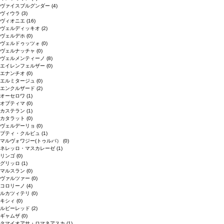
ヴァイスブルグンダー
(4)
ヴィウラ
(3)
ヴィオニエ
(16)
ヴェルディッキオ
(2)
ヴェルデホ
(0)
ヴェルドゥッツォ
(0)
ヴェルナッチャ
(0)
ヴェルメンティーノ
(8)
エイレンフェルザー
(0)
エナンチオ
(0)
エルミタージュ
(0)
エンクルザード
(2)
オーセロワ
(1)
オプティマ
(0)
カステラン
(1)
カタラット
(0)
ヴェルデーリョ
(0)
プティ・クルビュ
(1)
マルヴォワジー(トゥルバ）
(0)
ネレッロ・マスカレーゼ
(1)
リンゴ
(0)
グリッロ
(1)
マルスラン
(0)
ヴァルツァー
(0)
コロリーノ
(4)
ルカツィテリ
(0)
キシィ
(0)
ルビーレッド
(2)
ギャムザ
(0)
タマイオアサ・ロマネアスカ
(1)