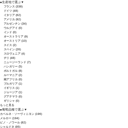
●
生産地で選ぶ
▼
フランス
(338)
ドイツ
(48)
イタリア
(62)
アメリカ
(92)
アルゼンチン
(34)
ウルグアイ
(0)
インド
(0)
オーストラリア
(9)
オーストリア
(10)
スイス
(2)
スペイン
(26)
スロヴェニア
(4)
チリ
(48)
ニュージーランド
(7)
ハンガリー
(5)
ポルトガル
(8)
ルーマニア
(2)
南アフリカ
(0)
ブルガリア
(1)
イギリス
(1)
ジョージア
(1)
グアテマラ
(0)
ギリシャ
(0)
もっと見る
●
葡萄品種で選ぶ
▼
カベルネ・ソーヴィニヨン
(196)
メルロー
(194)
ピノ・ノワール
(82)
シャルドネ
(95)