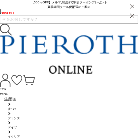
【500円OFF】メルマガ登録で割引クーポンプレゼント
夏季期間クール便配送のご案内
10% OFF
23% OFF
13% OFF
9% OFF
TOP
WINE
生産国
すべて
フランス
ドイツ
イタリア