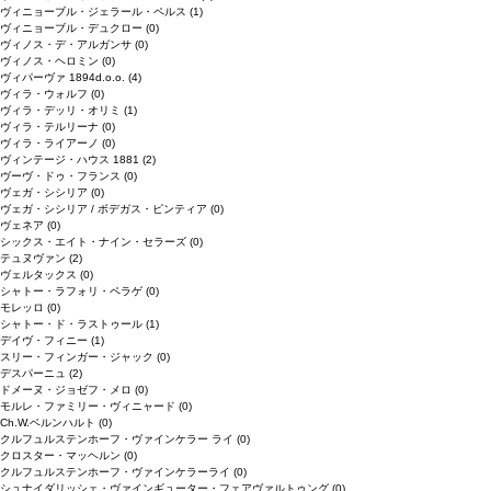
ヴィニョーブル・ジェラール・ペルス
(1)
ヴィニョーブル・デュクロー
(0)
ヴィノス・デ・アルガンサ
(0)
ヴィノス・ヘロミン
(0)
ヴィパーヴァ 1894d.o.o.
(4)
ヴィラ・ウォルフ
(0)
ヴィラ・デッリ・オリミ
(1)
ヴィラ・テルリーナ
(0)
ヴィラ・ライアーノ
(0)
ヴィンテージ・ハウス 1881
(2)
ヴーヴ・ドゥ・フランス
(0)
ヴェガ・シシリア
(0)
ヴェガ・シシリア / ボデガス・ピンティア
(0)
ヴェネア
(0)
シックス・エイト・ナイン・セラーズ
(0)
テュヌヴァン
(2)
ヴェルタックス
(0)
シャトー・ラフォリ・ペラゲ
(0)
モレッロ
(0)
シャトー・ド・ラストゥール
(1)
デイヴ・フィニー
(1)
スリー・フィンガー・ジャック
(0)
デスパーニュ
(2)
ドメーヌ・ジョゼフ・メロ
(0)
モルレ・ファミリー・ヴィニャード
(0)
Ch.W.ベルンハルト
(0)
クルフュルステンホーフ・ヴァインケラー ライ
(0)
クロスター・マッヘルン
(0)
クルフュルステンホーフ・ヴァインケラーライ
(0)
シュナイダリッシェ・ヴァインギューター・フェアヴァルトゥング
(0)