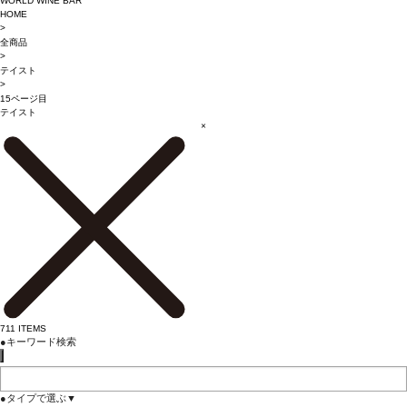
WORLD WINE BAR
HOME
>
全商品
>
テイスト
>
15ページ目
テイスト
×
711
ITEMS
●
キーワード検索
●
タイプで選ぶ
▼