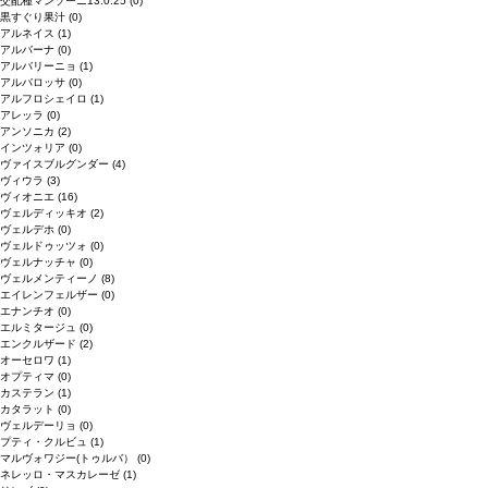
交配種マンゾーニ13.0.25
(0)
黒すぐり果汁
(0)
アルネイス
(1)
アルバーナ
(0)
アルバリーニョ
(1)
アルバロッサ
(0)
アルフロシェイロ
(1)
アレッラ
(0)
アンソニカ
(2)
インツォリア
(0)
ヴァイスブルグンダー
(4)
ヴィウラ
(3)
ヴィオニエ
(16)
ヴェルディッキオ
(2)
ヴェルデホ
(0)
ヴェルドゥッツォ
(0)
ヴェルナッチャ
(0)
ヴェルメンティーノ
(8)
エイレンフェルザー
(0)
エナンチオ
(0)
エルミタージュ
(0)
エンクルザード
(2)
オーセロワ
(1)
オプティマ
(0)
カステラン
(1)
カタラット
(0)
ヴェルデーリョ
(0)
プティ・クルビュ
(1)
マルヴォワジー(トゥルバ）
(0)
ネレッロ・マスカレーゼ
(1)