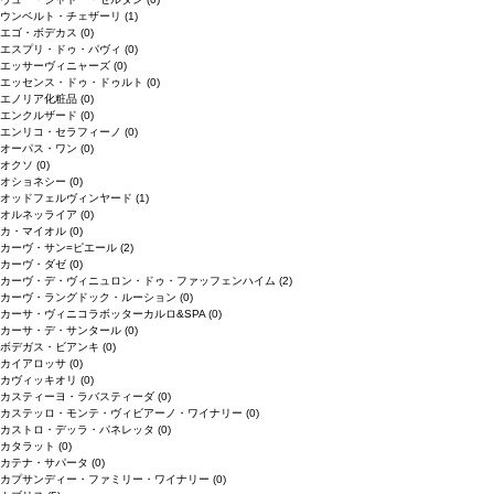
ウンベルト・チェザーリ
(1)
エゴ・ボデカス
(0)
エスプリ・ドゥ・パヴィ
(0)
エッサーヴィニャーズ
(0)
エッセンス・ドゥ・ドゥルト
(0)
エノリア化粧品
(0)
エンクルザード
(0)
エンリコ・セラフィーノ
(0)
オーパス・ワン
(0)
オクソ
(0)
オショネシー
(0)
オッドフェルヴィンヤード
(1)
オルネッライア
(0)
カ・マイオル
(0)
カーヴ・サン=ピエール
(2)
カーヴ・ダゼ
(0)
カーヴ・デ・ヴィニュロン・ドゥ・ファッフェンハイム
(2)
カーヴ・ラングドック・ルーション
(0)
カーサ・ヴィニコラボッターカルロ&SPA
(0)
カーサ・デ・サンタール
(0)
ボデガス・ビアンキ
(0)
カイアロッサ
(0)
カヴィッキオリ
(0)
カスティーヨ・ラバスティーダ
(0)
カステッロ・モンテ・ヴィビアーノ・ワイナリー
(0)
カストロ・デッラ・パネレッタ
(0)
カタラット
(0)
カテナ・サパータ
(0)
カプサンディー・ファミリー・ワイナリー
(0)