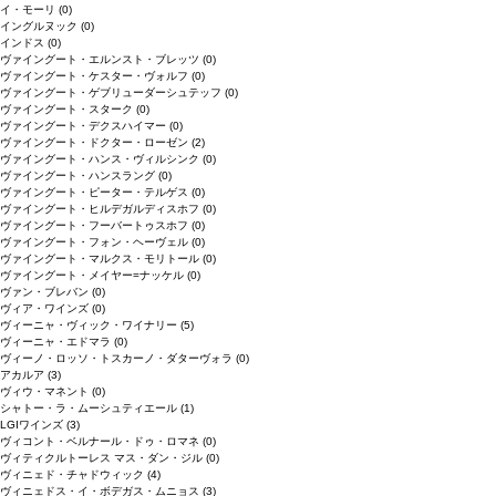
イ・モーリ
(0)
イングルヌック
(0)
インドス
(0)
ヴァイングート・エルンスト・ブレッツ
(0)
ヴァイングート・ケスター・ヴォルフ
(0)
ヴァイングート・ゲブリューダーシュテッフ
(0)
ヴァイングート・スターク
(0)
ヴァイングート・デクスハイマー
(0)
ヴァイングート・ドクター・ローゼン
(2)
ヴァイングート・ハンス・ヴィルシンク
(0)
ヴァイングート・ハンスラング
(0)
ヴァイングート・ピーター・テルゲス
(0)
ヴァイングート・ヒルデガルディスホフ
(0)
ヴァイングート・フーバートゥスホフ
(0)
ヴァイングート・フォン・ヘーヴェル
(0)
ヴァイングート・マルクス・モリトール
(0)
ヴァイングート・メイヤー=ナッケル
(0)
ヴァン・ブレバン
(0)
ヴィア・ワインズ
(0)
ヴィーニャ・ヴィック・ワイナリー
(5)
ヴィーニャ・エドマラ
(0)
ヴィーノ・ロッソ・トスカーノ・ダターヴォラ
(0)
アカルア
(3)
ヴィウ・マネント
(0)
シャトー・ラ・ムーシュティエール
(1)
LGIワインズ
(3)
ヴィコント・ベルナール・ドゥ・ロマネ
(0)
ヴィティクルトーレス マス・ダン・ジル
(0)
ヴィニェド・チャドウィック
(4)
ヴィニェドス・イ・ボデガス・ムニョス
(3)