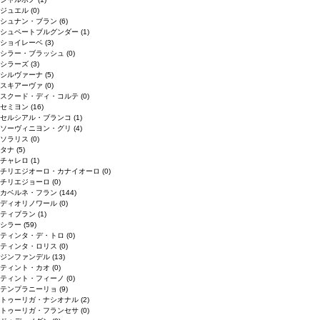
ジュエル
(0)
シュナン・ブラン
(6)
シュペートブルグンダー
(1)
ショイレーベ
(3)
シラー・ブラッシュ
(0)
シラーズ
(3)
シルヴァーナ
(5)
スキアーヴァ
(0)
スクード・ディ・コルテ
(0)
セミヨン
(16)
セルシアル・ブランコ
(1)
ソーヴィニヨン・グリ
(4)
ソラリス
(0)
タナ
(5)
チャレロ
(1)
チリエジオーロ・カナイオーロ
(0)
チリエジョーロ
(0)
カベルネ・フラン
(144)
ディオリノワール
(0)
ティブラン
(1)
シラー
(59)
ティンタ・デ・トロ
(0)
ティンタ・ロリス
(0)
ジンファンデル
(13)
ティント・カオ
(0)
ティント・フィーノ
(0)
テンプラニーリョ
(9)
トゥーリガ・ナシオナル
(2)
トゥーリガ・フランセサ
(0)