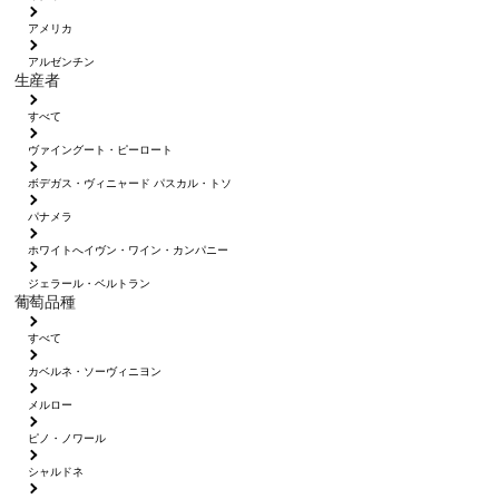
アメリカ
アルゼンチン
生産者
すべて
ヴァイングート・ピーロート
ボデガス・ヴィニャード パスカル・トソ
パナメラ
ホワイトへイヴン・ワイン・カンパニー
ジェラール・ベルトラン
葡萄品種
すべて
カベルネ・ソーヴィニヨン
メルロー
ピノ・ノワール
シャルドネ