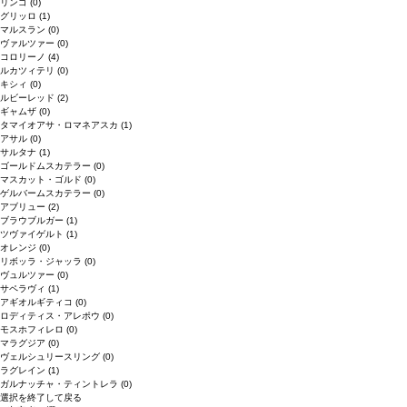
リンゴ
(0)
グリッロ
(1)
マルスラン
(0)
ヴァルツァー
(0)
コロリーノ
(4)
ルカツィテリ
(0)
キシィ
(0)
ルビーレッド
(2)
ギャムザ
(0)
タマイオアサ・ロマネアスカ
(1)
アサル
(0)
サルタナ
(1)
ゴールドムスカテラー
(0)
マスカット・ゴルド
(0)
ゲルバームスカテラー
(0)
アブリュー
(2)
ブラウブルガー
(1)
ツヴァイゲルト
(1)
オレンジ
(0)
リボッラ・ジャッラ
(0)
ヴュルツァー
(0)
サペラヴィ
(1)
アギオルギティコ
(0)
ロディティス・アレポウ
(0)
モスホフィレロ
(0)
マラグジア
(0)
ヴェルシュリースリング
(0)
ラグレイン
(1)
ガルナッチャ・ティントレラ
(0)
選択を終了して戻る