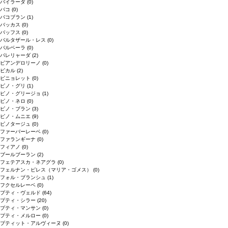
バイラーダ
(0)
バコ
(0)
バコブラン
(1)
バッカス
(0)
バッフス
(0)
バルタザール・レス
(0)
バルベーラ
(0)
パレリャーダ
(2)
ピアンデロリーノ
(0)
ビカル
(2)
ピニョレット
(0)
ピノ・グリ
(1)
ピノ・グリージョ
(1)
ピノ・ネロ
(0)
ピノ・ブラン
(3)
ピノ・ムニエ
(9)
ピノタージュ
(0)
ファーバーレーベ
(0)
ファランギーナ
(0)
フィアノ
(0)
ブールブーラン
(2)
フェテアスカ・ネアグラ
(0)
フェルナン・ピレス（マリア・ゴメス）
(0)
フォル・ブランシュ
(1)
フクセルレーベ
(0)
プティ・ヴェルド
(64)
プティ・シラー
(20)
プティ・マンサン
(0)
プティ・メルロー
(0)
プティット・アルヴィーヌ
(0)