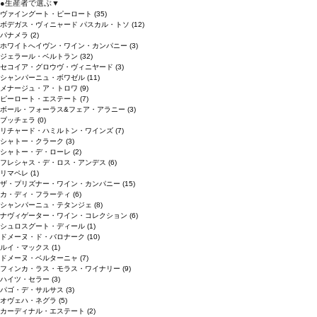
●
生産者で選ぶ
▼
ヴァイングート・ピーロート
(35)
ボデガス・ヴィニャード パスカル・トソ
(12)
パナメラ
(2)
ホワイトへイヴン・ワイン・カンパニー
(3)
ジェラール・ベルトラン
(32)
セコイア・グロウヴ・ヴィニヤード
(3)
シャンパーニュ・ボワゼル
(11)
メナージュ・ア・トロワ
(9)
ピーロート・エステート
(7)
ボール・フォーラス&フェア・アラニー
(3)
ブッチェラ
(0)
リチャード・ハミルトン・ワインズ
(7)
シャトー・クラーク
(3)
シャトー・デ・ローレ
(2)
フレシャス・デ・ロス・アンデス
(6)
リマペレ
(1)
ザ・プリズナー・ワイン・カンパニー
(15)
カ・ディ・フラーティ
(6)
シャンパーニュ・テタンジェ
(8)
ナヴィゲーター・ワイン・コレクション
(6)
シュロスグート・ディール
(1)
ドメーヌ・ド・バロナーク
(10)
ルイ・マックス
(1)
ドメーヌ・ベルターニャ
(7)
フィンカ・ラス・モラス・ワイナリー
(9)
ハイツ・セラー
(3)
パゴ・デ・サルサス
(3)
オヴェハ・ネグラ
(5)
カーディナル・エステート
(2)