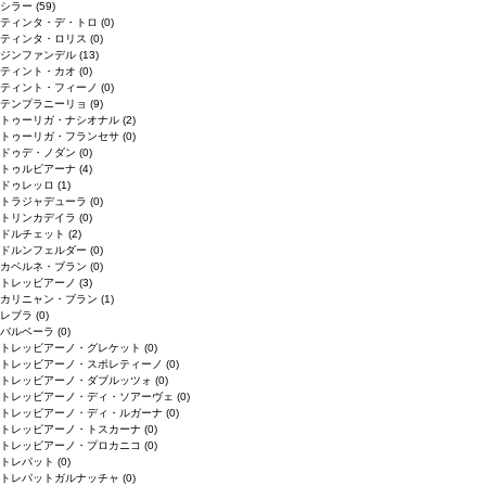
シラー
(59)
ティンタ・デ・トロ
(0)
ティンタ・ロリス
(0)
ジンファンデル
(13)
ティント・カオ
(0)
ティント・フィーノ
(0)
テンプラニーリョ
(9)
トゥーリガ・ナシオナル
(2)
トゥーリガ・フランセサ
(0)
ドゥデ・ノダン
(0)
トゥルビアーナ
(4)
ドゥレッロ
(1)
トラジャデューラ
(0)
トリンカデイラ
(0)
ドルチェット
(2)
ドルンフェルダー
(0)
カベルネ・ブラン
(0)
トレッビアーノ
(3)
カリニャン・ブラン
(1)
レブラ
(0)
バルベーラ
(0)
トレッビアーノ・グレケット
(0)
トレッビアーノ・スポレティーノ
(0)
トレッビアーノ・ダブルッツォ
(0)
トレッビアーノ・ディ・ソアーヴェ
(0)
トレッビアーノ・ディ・ルガーナ
(0)
トレッビアーノ・トスカーナ
(0)
トレッビアーノ・プロカニコ
(0)
トレパット
(0)
トレパットガルナッチャ
(0)