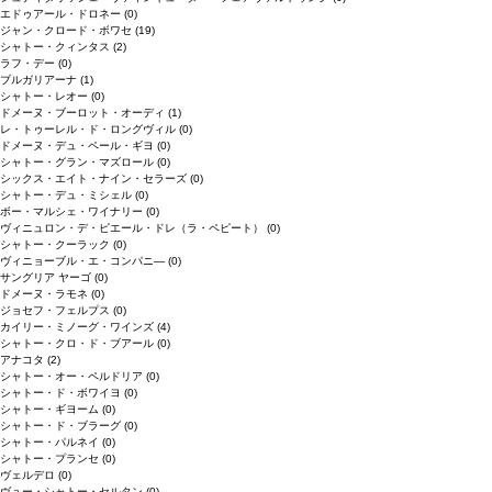
エドゥアール・ドロネー
(0)
ジャン・クロード・ボワセ
(19)
シャトー・クィンタス
(2)
ラフ・デー
(0)
ブルガリアーナ
(1)
シャトー・レオー
(0)
ドメーヌ・ブーロット・オーディ
(1)
レ・トゥーレル・ド・ロングヴィル
(0)
ドメーヌ・デュ・ペール・ギヨ
(0)
シャトー・グラン・マズロール
(0)
シックス・エイト・ナイン・セラーズ
(0)
シャトー・デュ・ミシェル
(0)
ボー・マルシェ・ワイナリー
(0)
ヴィニュロン・デ・ピエール・ドレ（ラ・ペピート）
(0)
シャトー・クーラック
(0)
ヴィニョーブル・エ・コンパニ―
(0)
サングリア ヤーゴ
(0)
ドメーヌ・ラモネ
(0)
ジョセフ・フェルプス
(0)
カイリー・ミノーグ・ワインズ
(4)
シャトー・クロ・ド・ブアール
(0)
アナコタ
(2)
シャトー・オー・ペルドリア
(0)
シャトー・ド・ボワイヨ
(0)
シャトー・ギヨーム
(0)
シャトー・ド・ブラーグ
(0)
シャトー・パルネイ
(0)
シャトー・プランセ
(0)
ヴェルデロ
(0)
ヴュー・シャトー・セルタン
(0)