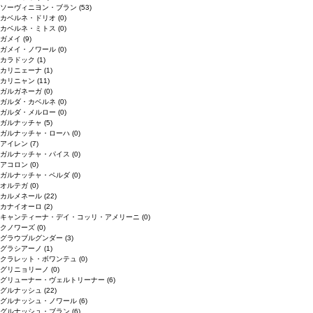
ソーヴィニヨン・ブラン
(53)
カベルネ・ドリオ
(0)
カベルネ・ミトス
(0)
ガメイ
(9)
ガメイ・ノワール
(0)
カラドック
(1)
カリニェーナ
(1)
カリニャン
(11)
ガルガネーガ
(0)
ガルダ・カベルネ
(0)
ガルダ・メルロー
(0)
ガルナッチャ
(5)
ガルナッチャ・ローハ
(0)
アイレン
(7)
ガルナッチャ・パイス
(0)
アコロン
(0)
ガルナッチャ・ペルダ
(0)
オルテガ
(0)
カルメネール
(22)
カナイオーロ
(2)
キャンティーナ・デイ・コッリ・アメリーニ
(0)
クノワーズ
(0)
グラウブルグンダー
(3)
グラシアーノ
(1)
クラレット・ボワンテュ
(0)
グリニョリーノ
(0)
グリューナー・ヴェルトリーナー
(6)
グルナッシュ
(22)
グルナッシュ・ノワール
(6)
グルナッシュ・ブラン
(6)