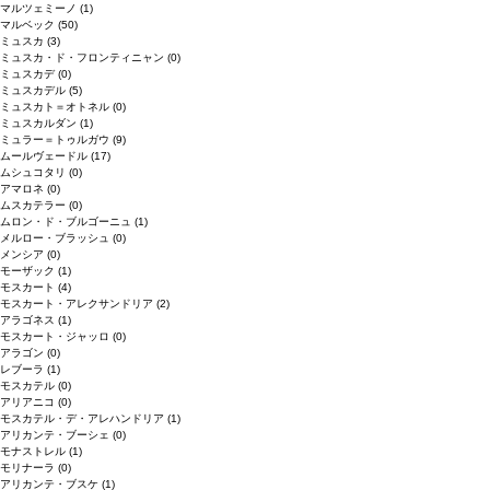
マルツェミーノ
(1)
マルベック
(50)
ミュスカ
(3)
ミュスカ・ド・フロンティニャン
(0)
ミュスカデ
(0)
ミュスカデル
(5)
ミュスカト＝オトネル
(0)
ミュスカルダン
(1)
ミュラー＝トゥルガウ
(9)
ムールヴェードル
(17)
ムシュコタリ
(0)
アマロネ
(0)
ムスカテラー
(0)
ムロン・ド・ブルゴーニュ
(1)
メルロー・ブラッシュ
(0)
メンシア
(0)
モーザック
(1)
モスカート
(4)
モスカート・アレクサンドリア
(2)
アラゴネス
(1)
モスカート・ジャッロ
(0)
アラゴン
(0)
レブーラ
(1)
モスカテル
(0)
アリアニコ
(0)
モスカテル・デ・アレハンドリア
(1)
アリカンテ・ブーシェ
(0)
モナストレル
(1)
モリナーラ
(0)
アリカンテ・ブスケ
(1)