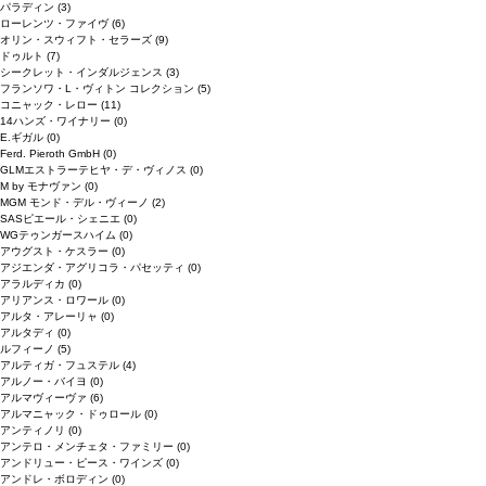
パラディン
(3)
ローレンツ・ファイヴ
(6)
オリン・スウィフト・セラーズ
(9)
ドゥルト
(7)
シークレット・インダルジェンス
(3)
フランソワ・L・ヴィトン コレクション
(5)
コニャック・レロー
(11)
14ハンズ・ワイナリー
(0)
E.ギガル
(0)
Ferd. Pieroth GmbH
(0)
GLMエストラーテヒヤ・デ・ヴィノス
(0)
M by モナヴァン
(0)
MGM モンド・デル・ヴィーノ
(2)
SASピエール・シェニエ
(0)
WGテゥンガースハイム
(0)
アウグスト・ケスラー
(0)
アジエンダ・アグリコラ・パセッティ
(0)
アラルディカ
(0)
アリアンス・ロワール
(0)
アルタ・アレーリャ
(0)
アルタディ
(0)
ルフィーノ
(5)
アルティガ・フュステル
(4)
アルノー・バイヨ
(0)
アルマヴィーヴァ
(6)
アルマニャック・ドゥロール
(0)
アンティノリ
(0)
アンテロ・メンチェタ・ファミリー
(0)
アンドリュー・ピース・ワインズ
(0)
アンドレ・ボロディン
(0)