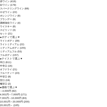
赤ワイン
(416)
白ワイン
(179)
スパークリングワイン
(68)
ロゼワイン
(22)
オレンジワイン
(8)
ブランデー
(9)
酒精強化ワイン
(4)
ウイスキー
(8)
スピリッツ
(3)
セット
(21)
●
ボディで選ぶ
▼
ライトボディ
(39)
ライトミディアム
(22)
ミディアムボディ
(155)
ミディアムフル
(53)
フルボディ
(157)
●
テイストで選ぶ
▼
辛口
(611)
中辛口
(16)
オフドライ
(21)
フルーティー
(23)
中甘口
(8)
甘口
(19)
極甘口
(2)
●
価格で選ぶ
▼
～4,000円
(92)
4,001円～7,000円
(171)
7,001円～10,000円
(83)
10,001円～20,000円
(200)
20,001円～
(165)