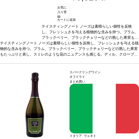
お気に
入り登
録
カートに追加
テイスティングノート
ノーズは素晴らしい個性を反映
し、フレッシュさを与える植物的な含みを持つ。プラム、
ブラックベリー、ブラックチェリーなどの熟した果実もた
テイスティングノート
ノーズは素晴らしい個性を反映し、フレッシュさを与える植
っぷりと表し、スミレのような花のニュアンスも感じる。
物的な含みを持つ。プラム、ブラックベリー、ブラックチェリーなどの熟した果実
ディル、クローブ、黒胡椒、バニラなどのスパイシーさ
もたっぷりと表し、スミレのような花のニュアンスも感じる。ディル、クローブ、
が、複雑さの核となっている。力強く滑らかなテクスチャ
黒胡椒、バニラなどのスパイシーさが、複雑さの核となっている。力強く滑らかな
ーの味わいに、タンニンの繊細さも際立ち、バランスの良
テクスチャーの味わいに、タンニンの繊細さも際立ち、バランスの良い余韻が長く
い余韻が長く残る。
葡萄品種
カルメネール
*本ヴィンテ
残る。
葡萄品種
カルメネール
ージが在庫切れの場合、在庫があり価格が同様の場合は自
*本ヴィンテージが在庫切れの場合、在庫があり価格
スパークリングワイン
が同様の場合は自動的に次のヴィンテージに変更されます、ご了承ください。
動的に次のヴィンテージに変更されます、ご了承くださ
オフドライ
まとめ買い
い。
イタリア ヴェネト