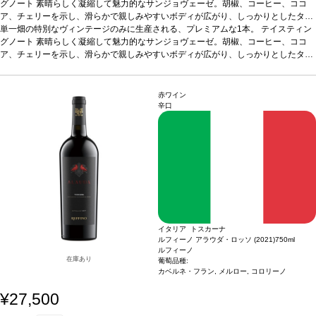
グノート
素晴らしく凝縮して魅力的なサンジョヴェーゼ。胡椒、コーヒー、ココ
ア、チェリーを示し、滑らかで親しみやすいボディが広がり、しっかりとしたタン
ニンが感じられる。スパイスとウッディさを伴う、長い余韻の後味が続く。
単一畑の特別なヴィンテージのみに生産される、プレミアムな1本。
テイスティン
葡萄品
種
グノート
サンジョヴェーゼ 98%、コロリーノ 2%
素晴らしく凝縮して魅力的なサンジョヴェーゼ。胡椒、コーヒー、ココ
認証
ユーロリーフ、SQNPI
ア、チェリーを示し、滑らかで親しみやすいボディが広がり、しっかりとしたタン
ニンが感じられる。スパイスとウッディさを伴う、長い余韻の後味が続く。
葡萄品
種
サンジョヴェーゼ 98%、コロリーノ 2%
認証
ユーロリーフ、SQNPI
赤ワイン
辛口
イタリア トスカーナ
ルフィーノ アラウダ・ロッソ (2021)
750ml
ルフィーノ
在庫あり
葡萄品種:
カベルネ・フラン, メルロー, コロリーノ
¥27,500