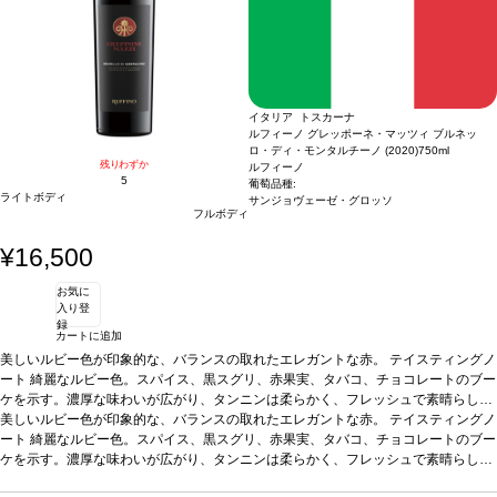
イタリア トスカーナ
ルフィーノ グレッポーネ・マッツィ ブルネッ
ロ・ディ・モンタルチーノ (2020)
750ml
残りわずか
ルフィーノ
5
葡萄品種:
ライトボディ
サンジョヴェーゼ・グロッソ
フルボディ
¥16,500
お気に
入り登
録
カートに追加
美しいルビー色が印象的な、バランスの取れたエレガントな赤。
テイスティングノ
ート
綺麗なルビー色。スパイス、黒スグリ、赤果実、タバコ、チョコレートのブー
ケを示す。濃厚な味わいが広がり、タンニンは柔らかく、フレッシュで素晴らしく
バランスが取れている。とてもエレガントで滑らかな一本。
美しいルビー色が印象的な、バランスの取れたエレガントな赤。
葡萄品種
テイスティングノ
サンジョヴ
ェーゼ・グロッソ 100%
ート
綺麗なルビー色。スパイス、黒スグリ、赤果実、タバコ、チョコレートのブー
認証
SQNPI
ケを示す。濃厚な味わいが広がり、タンニンは柔らかく、フレッシュで素晴らしく
バランスが取れている。とてもエレガントで滑らかな一本。
葡萄品種
サンジョヴ