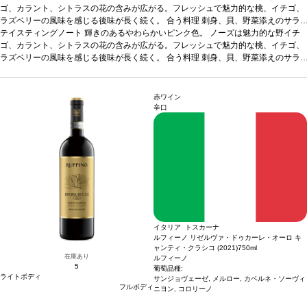
ゴ、カラント、シトラスの花の含みが広がる。フレッシュで魅力的な桃、イチゴ、
ラズベリーの風味を感じる後味が長く続く。
合う料理
刺身、貝、野菜添えのサラ
ダ、アイスクリームや新鮮なフルーツなどと好相性。
テイスティングノート
輝きのあるやわらかいピンク色。 ノーズは魅力的な野イチ
葡萄品種
100% サンジョベ
ーゼ・グロッソ
ゴ、カラント、シトラスの花の含みが広がる。フレッシュで魅力的な桃、イチゴ、
認証
ビオディナミ認証、ヴィーガンワイン
*本ヴィンテージが在庫
切れの場合、在庫があり価格が同様の場合は自動的に次のヴィンテージに変更され
ラズベリーの風味を感じる後味が長く続く。
合う料理
刺身、貝、野菜添えのサラ
ます、ご了承ください。
ダ、アイスクリームや新鮮なフルーツなどと好相性。
葡萄品種
100% サンジョベ
ーゼ・グロッソ
認証
ビオディナミ認証、ヴィーガンワイン
*本ヴィンテージが在庫
切れの場合、在庫があり価格が同様の場合は自動的に次のヴィンテージに変更され
赤ワイン
ます、ご了承ください。
辛口
イタリア トスカーナ
ルフィーノ リゼルヴァ・ドゥカーレ・オーロ キ
ャンティ・クラシコ (2021)
750ml
在庫あり
ルフィーノ
5
葡萄品種:
ライトボディ
サンジョヴェーゼ, メルロー, カベルネ・ソーヴィ
フルボディ
ニヨン, コロリーノ