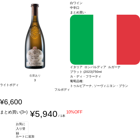
ください。
白ワイン
中辛口
まとめ買い
イタリア ロンバルディア ルガーナ
プラット (2023)
750ml
在庫あり
カ・ディ・フラーティ
3
葡萄品種:
ライトボディ
トゥルビアーナ, ソーヴィニヨン・ブラン
フルボディ
¥6,600
¥5,940
まとめ買い(3+)
10%OFF
/ 1本
お気に
入り登
録
カートに追加