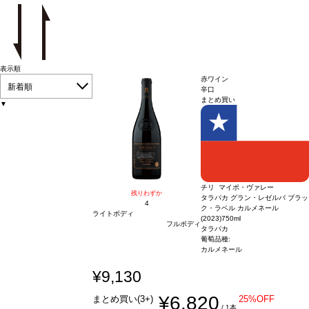
表示順
赤ワイン
新着順
辛口
まとめ買い
▼
チリ マイポ・ヴァレー
残りわずか
タラパカ グラン・レゼルバ ブラッ
4
ク・ラベル カルメネール
ライトボディ
(2023)
750ml
フルボディ
タラパカ
葡萄品種:
カルメネール
¥9,130
¥6,820
まとめ買い(3+)
25%OFF
/ 1本