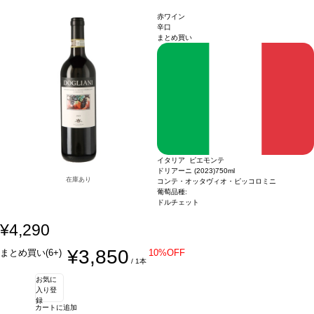
葡萄品種
メルロー 100%
認証
SQNPI／Equalitas／IFS認証、ヴィーガン認証
*本ヴ
ィンテージが在庫切れの場合、在庫があり価格が同様の場合は自動的に次のヴィン
赤ワイン
テージに変更されます、ご了承ください。
辛口
まとめ買い
イタリア ピエモンテ
ドリアーニ (2023)
750ml
在庫あり
コンテ・オッタヴィオ・ピッコロミニ
葡萄品種:
ドルチェット
¥4,290
¥3,850
まとめ買い(6+)
10%OFF
/ 1本
お気に
入り登
録
カートに追加