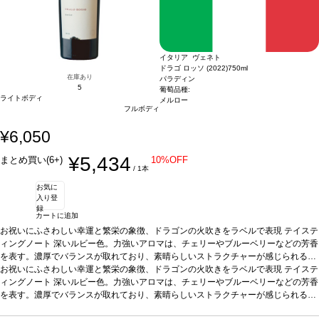
イタリア ヴェネト
ドラゴ ロッソ (2022)
750ml
在庫あり
パラディン
5
葡萄品種:
ライトボディ
メルロー
フルボディ
¥6,050
¥5,434
まとめ買い(6+)
10%OFF
/ 1本
お気に
入り登
録
カートに追加
お祝いにふさわしい幸運と繁栄の象徴、ドラゴンの火吹きをラベルで表現
テイステ
ィングノート
深いルビー色。力強いアロマは、チェリーやブルーベリーなどの芳香
を表す。濃厚でバランスが取れており、素晴らしいストラクチャーが感じられる一
本。
お祝いにふさわしい幸運と繁栄の象徴、ドラゴンの火吹きをラベルで表現
合う料理
バーベキュー、ジビエ、スパイシーなチーズ、サラミなどと好相性
テイステ
葡萄品種
ィングノート
メルロー 100%
深いルビー色。力強いアロマは、チェリーやブルーベリーなどの芳香
認証
SQNPI／Equalitas／IFS認証、ヴィーガン認証
*本ヴ
ィンテージが在庫切れの場合、在庫があり価格が同様の場合は自動的に次のヴィン
を表す。濃厚でバランスが取れており、素晴らしいストラクチャーが感じられる一
テージに変更されます、ご了承ください。
本。
合う料理
バーベキュー、ジビエ、スパイシーなチーズ、サラミなどと好相性