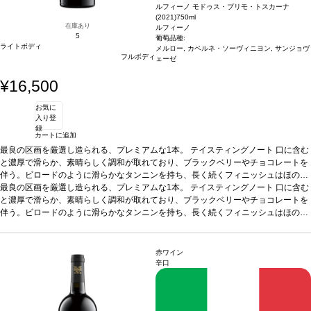
ルフィーノ モドゥス・プリモ・トスカーナ
(2021)
750ml
在庫あり
ルフィーノ
5
葡萄品種:
ライトボディ
メルロー, カベルネ・ソーヴィニヨン, サンジョヴ
フルボディ
ェーゼ
¥16,500
お気に
入り登
録
カートに追加
最良の区画を厳選し造られる、プレミアムな1本。
テイスティングノート
口に含む
と濃厚で滑らか、素晴らしく調和が取れており、ブラックベリーやチョコレートを
伴う。ビロードのように滑らかなタンニンを持ち、長く続くフィニッシュはほのか
なスパイスを感じる。
最良の区画を厳選し造られる、プレミアムな1本。
葡萄品種
メルロー 46%、カベルネ・ソーヴィニヨン 31%、
テイスティングノート
口に含む
サンジョヴェーゼ 23%100%
と濃厚で滑らか、素晴らしく調和が取れており、ブラックベリーやチョコレートを
認証
ユーロリーフ
伴う。ビロードのように滑らかなタンニンを持ち、長く続くフィニッシュはほのか
なスパイスを感じる。
葡萄品種
メルロー 46%、カベルネ・ソーヴィニヨン 31%、
サンジョヴェーゼ 23%100%
認証
ユーロリーフ
赤ワイン
辛口