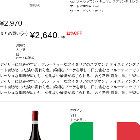
セルソール グラン・キュヴェ スプマンテ ミレジ
在庫あり
マート (2024)
750ml
ヴィラ・デッリ・オリミ
¥2,970
¥2,640
まとめ買い(6+)
11%OFF
/ 1本
お気に
入り登
録
カートに追加
デイリーに飲みやすい、フルーティーな北イタリアのスプマンテ
テイスティングノ
ート
緑がかった淡い麦わら色。繊細なブーケを示し、口に含むとフルーティーでフ
レッシュな風味が広がり、心地よい酸味が感じられる。
合う料理
前菜、魚、甲殻
類、サラダ、デザート、またアペリティフに最適
デイリーに飲みやすい、フルーティーな北イタリアのスプマンテ
葡萄品種
白葡萄
テイスティングノ
*本ヴィンテージ
が在庫切れの場合、在庫があり価格が同様の場合は自動的に次のヴィンテージに変
ート
緑がかった淡い麦わら色。繊細なブーケを示し、口に含むとフルーティーでフ
更されます、ご了承ください。
レッシュな風味が広がり、心地よい酸味が感じられる。
合う料理
前菜、魚、甲殻
類、サラダ、デザート、またアペリティフに最適
葡萄品種
白葡萄
*本ヴィンテージ
が在庫切れの場合、在庫があり価格が同様の場合は自動的に次のヴィンテージに変
更されます、ご了承ください。
赤ワイン
辛口
まとめ買い