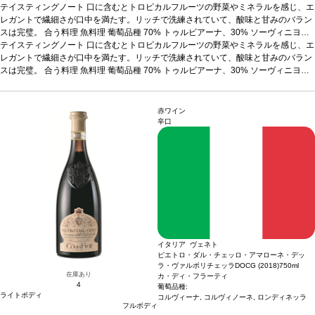
テイスティングノート
口に含むとトロピカルフルーツの野菜やミネラルを感じ、エ
レガントで繊細さが口中を満たす。リッチで洗練されていて、酸味と甘みのバラン
スは完璧。
合う料理
魚料理
葡萄品種
70% トゥルビアーナ、30% ソーヴィニヨ
ン・ブラン
テイスティングノート
*本ヴィンテージが在庫切れの場合、在庫があり価格が同様の場合は自
口に含むとトロピカルフルーツの野菜やミネラルを感じ、エ
動的に次のヴィンテージに変更されます、ご了承ください。
レガントで繊細さが口中を満たす。リッチで洗練されていて、酸味と甘みのバラン
スは完璧。
合う料理
魚料理
葡萄品種
70% トゥルビアーナ、30% ソーヴィニヨ
ン・ブラン
*本ヴィンテージが在庫切れの場合、在庫があり価格が同様の場合は自
動的に次のヴィンテージに変更されます、ご了承ください。
赤ワイン
辛口
イタリア ヴェネト
ピエトロ・ダル・チェッロ・アマローネ・デッ
ラ・ヴァルポリチェッラDOCG (2018)
750ml
在庫あり
カ・ディ・フラーティ
4
葡萄品種:
ライトボディ
コルヴィーナ, コルヴィノーネ, ロンディネッラ
フルボディ