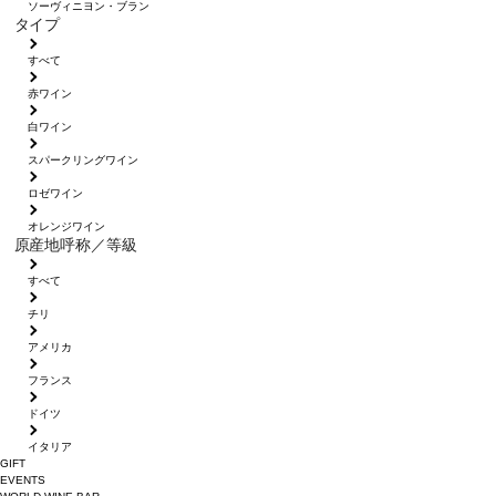
ソーヴィニヨン・ブラン
タイプ
すべて
赤ワイン
白ワイン
スパークリングワイン
ロゼワイン
オレンジワイン
原産地呼称／等級
すべて
チリ
アメリカ
フランス
ドイツ
イタリア
GIFT
EVENTS