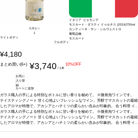
イタリア ピエモンテ
モスカート・ダスティ ドゥルチス (2024)
750ml
在庫あり
カンティーネ・サン・シルヴェストロ
1
葡萄品種:
ライトボディ
モスカート
フルボディ
¥4,180
¥3,740
まとめ買い(6+)
10%OFF
/ 1本
お気に
入り登
録
カートに追加
ガラス職人の手による特別なボトルに甘い香りを秘めて。 ※微発泡ワインです。
テイスティングノート
甘く心地よいフレッシュなワイン。芳醇でマスカットの凝縮
したアロマが特徴で、アカシアとハチミツの柔らかい含みが印象的。
合う料理
イ
チゴ、ペイストリー、アイスクリーム、ケーキ、またアペリティフやディジェステ
ガラス職人の手による特別なボトルに甘い香りを秘めて。 ※微発泡ワインです。
ィフにも最適
テイスティングノート
葡萄品種
甘く心地よいフレッシュなワイン。芳醇でマスカットの凝縮
100% モスカート
認証
サステイナブルEQUALITAS
*本ヴィ
ンテージが在庫切れの場合、在庫があり価格が同様の場合は自動的に次のヴィンテ
したアロマが特徴で、アカシアとハチミツの柔らかい含みが印象的。
合う料理
イ
ージに変更されます、ご了承ください。
チゴ、ペイストリー、アイスクリーム、ケーキ、またアペリティフやディジェステ
ィフにも最適
葡萄品種
100% モスカート
認証
サステイナブルEQUALITAS
*本ヴィ