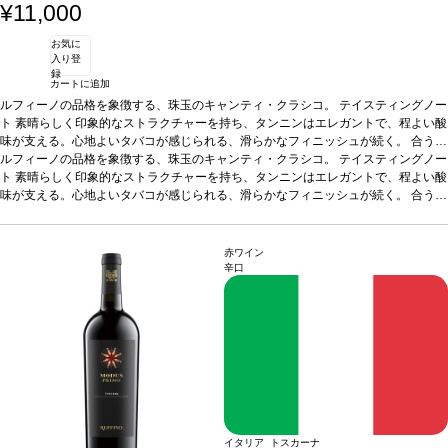
¥11,000
お気に
入り登
録
カートに追加
ルフィーノの品格を象徴する、珠玉のキャンティ・クラシコ。
テイスティングノー
ト
素晴らしく印象的なストラクチャーを持ち、タンニンはエレガントで、程よい酸
味が支える。心地よいタバコが感じられる、滑らかなフィニッシュが続く。
合う料
理
ルフィーノの品格を象徴する、珠玉のキャンティ・クラシコ。
煮込み肉やグリル肉、チーズなどと好相性
葡萄品種
サンジョヴェーゼ 80%、メ
テイスティングノー
ルロー 10%、カベルネ・ソーヴィニヨン 5%、コロリーノ 5％
ト
素晴らしく印象的なストラクチャーを持ち、タンニンはエレガントで、程よい酸
味が支える。心地よいタバコが感じられる、滑らかなフィニッシュが続く。
合う料
理
煮込み肉やグリル肉、チーズなどと好相性
葡萄品種
サンジョヴェーゼ 80%、メ
ルロー 10%、カベルネ・ソーヴィニヨン 5%、コロリーノ 5％
赤ワイン
辛口
イタリア トスカーナ