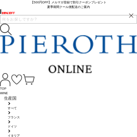
【500円OFF】メルマガ登録で割引クーポンプレゼント
夏季期間クール便配送のご案内
10% OFF
32% OFF
1% OFF
15% OFF
TOP
WINE
生産国
すべて
フランス
ドイツ
イタリア