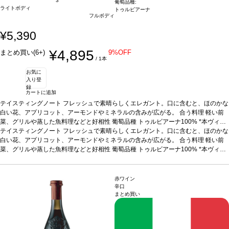
3
葡萄品種:
ライトボディ
トゥルビアーナ
フルボディ
¥5,390
¥4,895
まとめ買い(6+)
9%OFF
/ 1本
お気に
入り登
録
カートに追加
テイスティングノート
フレッシュで素晴らしくエレガント。口に含むと、ほのかな
白い花、アプリコット、アーモンドやミネラルの含みが広がる。
合う料理
軽い前
菜、グリルや蒸した魚料理などと好相性
葡萄品種
トゥルビアーナ100%
*本ヴィン
テージが在庫切れの場合、在庫があり価格が同様の場合は自動的に次のヴィンテー
テイスティングノート
フレッシュで素晴らしくエレガント。口に含むと、ほのかな
ジに変更されます、ご了承ください。
白い花、アプリコット、アーモンドやミネラルの含みが広がる。
合う料理
軽い前
菜、グリルや蒸した魚料理などと好相性
葡萄品種
トゥルビアーナ100%
*本ヴィン
テージが在庫切れの場合、在庫があり価格が同様の場合は自動的に次のヴィンテー
ジに変更されます、ご了承ください。
赤ワイン
辛口
まとめ買い