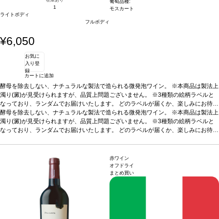
葡萄品種:
1
モスカート
ライトボディ
フルボディ
¥6,050
お気に
入り登
録
カートに追加
酵母を除去しない、ナチュラルな製法で造られる微発泡ワイン。 ※本商品は製法上
濁り(澱)が見受けられますが、品質上問題ございません。 ※3種類の絵柄ラベルと
なっており、ランダムでお届けいたします。 どのラベルが届くか、楽しみにお待ち
ください。
酵母を除去しない、ナチュラルな製法で造られる微発泡ワイン。 ※本商品は製法上
テイスティングノート
ノーズは繊細な果実と黄色い花を示し、口に含
むと柔らかく美味しい風味とミネラルを感じる。爽やかで親しみやすく、とても飲
濁り(澱)が見受けられますが、品質上問題ございません。 ※3種類の絵柄ラベルと
みやすい一本。
なっており、ランダムでお届けいたします。 どのラベルが届くか、楽しみにお待ち
合う料理
ピザ、寿司、刺し身、軽いパスタ、魚などと好相性
葡萄
品種
ください。
モスカート
テイスティングノート
*本ヴィンテージが在庫切れの場合、在庫があり価格が同様の場合
ノーズは繊細な果実と黄色い花を示し、口に含
は自動的に次のヴィンテージに変更されます、ご了承ください。
むと柔らかく美味しい風味とミネラルを感じる。爽やかで親しみやすく、とても飲
みやすい一本。
合う料理
ピザ、寿司、刺し身、軽いパスタ、魚などと好相性
葡萄
赤ワイン
品種
モスカート
*本ヴィンテージが在庫切れの場合、在庫があり価格が同様の場合
オフドライ
まとめ買い
は自動的に次のヴィンテージに変更されます、ご了承ください。