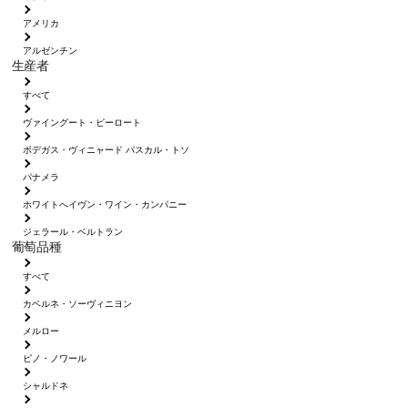
アメリカ
アルゼンチン
生産者
すべて
ヴァイングート・ピーロート
ボデガス・ヴィニャード パスカル・トソ
パナメラ
ホワイトへイヴン・ワイン・カンパニー
ジェラール・ベルトラン
葡萄品種
すべて
カベルネ・ソーヴィニヨン
メルロー
ピノ・ノワール
シャルドネ