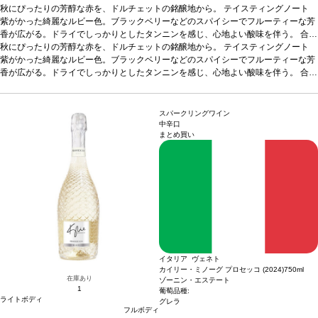
秋にぴったりの芳醇な赤を、ドルチェットの銘醸地から。
テイスティングノート
紫がかった綺麗なルビー色。ブラックベリーなどのスパイシーでフルーティーな芳
香が広がる。ドライでしっかりとしたタンニンを感じ、心地よい酸味を伴う。
合う
料理
秋にぴったりの芳醇な赤を、ドルチェットの銘醸地から。
タリアテッレやラヴィオリなど、軽いピエモンテ料理などと好相性
テイスティングノート
葡萄品種
ドルチェット
紫がかった綺麗なルビー色。ブラックベリーなどのスパイシーでフルーティーな芳
*本ヴィンテージが在庫切れの場合、在庫があり価格が同様の場合は
自動的に次のヴィンテージに変更されます、ご了承ください。
香が広がる。ドライでしっかりとしたタンニンを感じ、心地よい酸味を伴う。
合う
料理
タリアテッレやラヴィオリなど、軽いピエモンテ料理などと好相性
葡萄品種
ドルチェット
*本ヴィンテージが在庫切れの場合、在庫があり価格が同様の場合は
自動的に次のヴィンテージに変更されます、ご了承ください。
スパークリングワイン
中辛口
まとめ買い
イタリア ヴェネト
カイリー・ミノーグ プロセッコ (2024)
750ml
在庫あり
ゾーニン・エステート
1
葡萄品種:
ライトボディ
グレラ
フルボディ