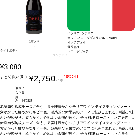
イタリア シチリア
オッチ ネロ・ダヴォラ (2023)
750ml
在庫あり
オッチデュオ
3
葡萄品種:
ライトボディ
ネロ・ダヴォラ
フルボディ
¥3,080
¥2,750
まとめ買い(6+)
10%OFF
/ 1本
お気に
入り登
録
カートに追加
赤身肉や熟成チーズに合う、果実味豊かなシチリアワイン
テイスティングノート
紫がかった鮮やかなルビー色。魅惑的な赤果実のアロマに包みこまれる。幅広い味
わいが広がり、柔らかく、心地よい余韻が続く。
合う料理
ローストした赤身肉、
ジビエ、熟成チーズとハチミツなどと好相性
赤身肉や熟成チーズに合う、果実味豊かなシチリアワイン
葡萄品種
ネロ・ダヴォラ
テイスティングノート
*本ヴィンテ
ージが在庫切れの場合、在庫があり価格が同様の場合は自動的に次のヴィンテージ
紫がかった鮮やかなルビー色。魅惑的な赤果実のアロマに包みこまれる。幅広い味
に変更されます、ご了承ください。
わいが広がり、柔らかく、心地よい余韻が続く。
合う料理
ローストした赤身肉、