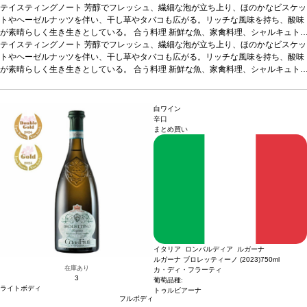
テイスティングノート
芳醇でフレッシュ、繊細な泡が立ち上り、ほのかなビスケッ
トやヘーゼルナッツを伴い、干し草やタバコも広がる。リッチな風味を持ち、酸味
が素晴らしく生き生きとしている。
合う料理
新鮮な魚、家禽料理、シャルキュト
リー、サラダ、パルメザンチーズなどと好相性。
テイスティングノート
芳醇でフレッシュ、繊細な泡が立ち上り、ほのかなビスケッ
葡萄品種
トゥルビアーナ 90%、
シャルドネ 10%
トやヘーゼルナッツを伴い、干し草やタバコも広がる。リッチな風味を持ち、酸味
が素晴らしく生き生きとしている。
合う料理
新鮮な魚、家禽料理、シャルキュト
リー、サラダ、パルメザンチーズなどと好相性。
葡萄品種
トゥルビアーナ 90%、
シャルドネ 10%
白ワイン
辛口
まとめ買い
イタリア ロンバルディア ルガーナ
ルガーナ ブロレッティーノ (2023)
750ml
在庫あり
カ・ディ・フラーティ
3
葡萄品種:
ライトボディ
トゥルビアーナ
フルボディ