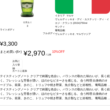
イタリア マルケ
ヴェルディッキオ・デイ・カステッリ・ディ・イ
在庫あり
エジ・クラシコ (2024)
750ml
3
サンティ
ライトボディ
葡萄品種:
フルボディ
ヴェルディッキオ, マルヴァジア
¥3,300
¥2,970
まとめ買い(6+)
10%OFF
/ 1本
お気に
入り登
録
カートに追加
テイスティングノート
クリアで綺麗な色合い。バランスの取れた味わいが、長く続
く。フレッシュな芳香が漂い、ほのかなビターさを感じる。
合う料理
白身肉のオ
ードブル、前菜、きのこ、トリュフや焼き野菜、魚介類などと好相性。
葡萄品種
ヴェルディッキオ 85%、マルヴァジア 15%
テイスティングノート
クリアで綺麗な色合い。バランスの取れた味わいが、長く続
*本ヴィンテージが在庫切れの場合、在
庫があり価格が同様の場合は自動的に次のヴィンテージに変更されますのでご了承
く。フレッシュな芳香が漂い、ほのかなビターさを感じる。
合う料理
白身肉のオ
ください。
ードブル、前菜、きのこ、トリュフや焼き野菜、魚介類などと好相性。
葡萄品種
ヴェルディッキオ 85%、マルヴァジア 15%
*本ヴィンテージが在庫切れの場合、在
庫があり価格が同様の場合は自動的に次のヴィンテージに変更されますのでご了承