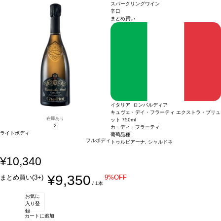
ンテージが在庫切れの場合、在庫があり価格が同様の場合は自動的に次のヴィンテ
スパークリングワイン
ージに変更されます、ご了承ください。
辛口
まとめ買い
イタリア ロンバルディア
キュヴェ・デイ・フラーティ エクストラ・ブリュ
在庫あり
ット
750ml
2
カ・ディ・フラーティ
ライトボディ
葡萄品種:
フルボディ
トゥルビアーナ, シャルドネ
¥10,340
¥9,350
まとめ買い(3+)
9%OFF
/ 1本
お気に
入り登
録
カートに追加