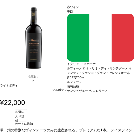
ェーゼ・グロッソ 100%
認証
SQNPI
赤ワイン
辛口
イタリア トスカーナ
ルフィーノ ロミトリオ・ディ・サンテダーメ キ
ャンティ・クラシコ・グラン・セレツィオーネ
在庫あり
(2022)
750ml
5
ルフィーノ
ライトボディ
葡萄品種:
フルボディ
サンジョヴェーゼ, コロリーノ
¥22,000
お気に
入り登
録
カートに追加
単一畑の特別なヴィンテージのみに生産される、プレミアムな1本。
テイスティン