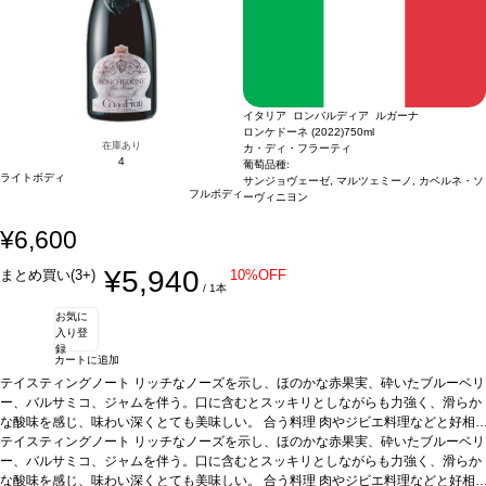
イタリア ロンバルディア ルガーナ
ロンケドーネ (2022)
750ml
在庫あり
カ・ディ・フラーティ
4
葡萄品種:
ライトボディ
サンジョヴェーゼ, マルツェミーノ, カベルネ・ソ
フルボディ
ーヴィニヨン
¥6,600
¥5,940
まとめ買い(3+)
10%OFF
/ 1本
お気に
入り登
録
カートに追加
テイスティングノート
リッチなノーズを示し、ほのかな赤果実、砕いたブルーベリ
ー、バルサミコ、ジャムを伴う。口に含むとスッキリとしながらも力強く、滑らか
な酸味を感じ、味わい深くとても美味しい。
合う料理
肉やジビエ料理などと好相
性
テイスティングノート
葡萄品種
サンジョヴェーゼ 45%、マルツェミーノ 45%、カベルネ・ソーヴィニ
リッチなノーズを示し、ほのかな赤果実、砕いたブルーベリ
ヨン 10%
ー、バルサミコ、ジャムを伴う。口に含むとスッキリとしながらも力強く、滑らか
*本ヴィンテージが在庫切れの場合、在庫があり価格が同様の場合は自動
的に次のヴィンテージに変更されます、ご了承ください。
な酸味を感じ、味わい深くとても美味しい。
合う料理
肉やジビエ料理などと好相