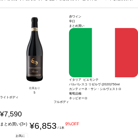
ジビエ、熟成チーズとハチミツなどと好相性
葡萄品種
ネロ・ダヴォラ
*本ヴィンテ
ージが在庫切れの場合、在庫があり価格が同様の場合は自動的に次のヴィンテージ
に変更されます、ご了承ください。
赤ワイン
辛口
まとめ買い
イタリア ピエモンテ
バルバレスコ リゼルヴ (2020)
750ml
在庫あり
カンティーネ・サン・シルヴェストロ
5
葡萄品種:
ライトボディ
ネッビオーロ
フルボディ
¥7,590
¥6,853
まとめ買い(3+)
9%OFF
/ 1本
お気に