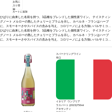
お気に
入り登
録
カートに追加
ひばりに由来した名前を持つ、3品種をブレンドした個性派ワイン。
テイスティン
グノート
メルローの熟したチェリーとプラムを示し、カベルネ・フランはハーブ
に、スモーキーさやスパイスの含みを与え、コロリーノによる力強いバルサミコを
表している。
ひばりに由来した名前を持つ、3品種をブレンドした個性派ワイン。
葡萄品種
カベルネ・フラン 47%、メルロー 41%、コロリーノ 12%
テイスティン
認証
グノート
ユーロリーフ
メルローの熟したチェリーとプラムを示し、カベルネ・フランはハーブ
に、スモーキーさやスパイスの含みを与え、コロリーノによる力強いバルサミコを
表している。
葡萄品種
カベルネ・フラン 47%、メルロー 41%、コロリーノ 12%
認証
ユーロリーフ
スパークリングワイン
辛口
イタリア ウンブリア
ラスパート (2023)
750ml
アネサンティ
在庫あり