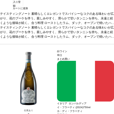
入り登
録
カートに追加
テイスティングノート
素晴らしくエレガントでスパイシーなコクのある味わいが広
がり、花のブーケを伴う。親しみやすく、滑らかで甘いタンニンを持ち、永遠と続
くような後味が続く。
合う料理
ローストしたラム、ダック、オーブンで焼いたハ
ム、ウサギ、熟したチーズなどと好相性
テイスティングノート
素晴らしくエレガントでスパイシーなコクのある味わいが広
葡萄品種
ネッビオーロ100%
認証
EQUALI
TAS認証
がり、花のブーケを伴う。親しみやすく、滑らかで甘いタンニンを持ち、永遠と続
*本ヴィンテージが在庫切れの場合、在庫があり価格が同様の場合は自動
的に次のヴィンテージに変更されます、ご了承ください。
くような後味が続く。
合う料理
ローストしたラム、ダック、オーブンで焼いたハ
ム、ウサギ、熟したチーズなどと好相性
葡萄品種
ネッビオーロ100%
認証
EQUALI
TAS認証
*本ヴィンテージが在庫切れの場合、在庫があり価格が同様の場合は自動
的に次のヴィンテージに変更されます、ご了承ください。
白ワイン
辛口
まとめ買い
イタリア ロンバルディア
イ・フラーティ (2024)
750ml
在庫あり
カ・ディ・フラーティ