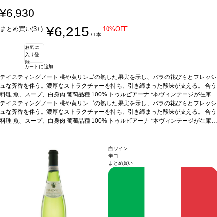
¥6,930
¥6,215
まとめ買い(3+)
10%OFF
/ 1本
お気に
入り登
録
カートに追加
テイスティングノート
桃や黄リンゴの熟した果実を示し、バラの花びらとフレッシ
ュな芳香を伴う。濃厚なストラクチャーを持ち、引き締まった酸味が支える。
合う
料理
魚、スープ、白身肉
葡萄品種
100% トゥルビアーナ
*本ヴィンテージが在庫切
れの場合、在庫があり価格が同様の場合は自動的に次のヴィンテージに変更されま
テイスティングノート
桃や黄リンゴの熟した果実を示し、バラの花びらとフレッシ
す、ご了承ください。
ュな芳香を伴う。濃厚なストラクチャーを持ち、引き締まった酸味が支える。
合う
料理
魚、スープ、白身肉
葡萄品種
100% トゥルビアーナ
*本ヴィンテージが在庫切
れの場合、在庫があり価格が同様の場合は自動的に次のヴィンテージに変更されま
す、ご了承ください。
白ワイン
辛口
まとめ買い