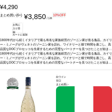
¥4,290
¥3,850
まとめ買い(6+)
10%OFF
/ 1本
お気に
入り登
録
カートに追加
1800年代から続くイタリアで最も有名な家族経営のゾーニン家が造る逸品。カイリ
ー・ミノーグがヴェネトのゾーニン家を訪れ、ワイナリーと畑で時間を過ごし、高
品質なDOCプロセッコを生産するための完璧なパートナーを見つけたことが始まり
です。
1800年代から続くイタリアで最も有名な家族経営のゾーニン家が造る逸品。カイリ
テイスティングノート
明るく淡い麦わら色で、きめ細かく繊細なペルラー
ジュが立ち上る。魅力的なブーケは濃く、フルーティで芳醇、青りんご、洋ナシ、
ー・ミノーグがヴェネトのゾーニン家を訪れ、ワイナリーと畑で時間を過ごし、高
ほのかな花を伴う。
品質なDOCプロセッコを生産するための完璧なパートナーを見つけたことが始まり
合う料理
様々な食事とよく合う： 前菜：生ハムとチーズのシ
ャルキュトリ、軽いブルスケッタやクロスティーニ メインディッシュ：野菜のリゾ
です。
テイスティングノート
明るく淡い麦わら色で、きめ細かく繊細なペルラー
ット、サラダやシーフードのセビーチェ、サーモンのグリルや白身魚のポシェ、鶏
ジュが立ち上る。魅力的なブーケは濃く、フルーティで芳醇、青りんご、洋ナシ、
肉や七面鳥などの白身肉をじっくりと煮込んだ料理 軽食：新鮮な野菜、軽くて香ば
ほのかな花を伴う。
合う料理
様々な食事とよく合う： 前菜：生ハムとチーズのシ
白ワイン
しいペイストリーやキッシュ デザート：新鮮なベリー類、タルトやシャーベットな
ャルキュトリ、軽いブルスケッタやクロスティーニ メインディッシュ：野菜のリゾ
甘口
まとめ買い
どフルーツのデザート、パンナコッタやフルーツムース
ット、サラダやシーフードのセビーチェ、サーモンのグリルや白身魚のポシェ、鶏
葡萄品種
100% グレラ
*本
ヴィンテージが在庫切れの場合、在庫があり価格が同様の場合は自動的に次のヴィ
肉や七面鳥などの白身肉をじっくりと煮込んだ料理 軽食：新鮮な野菜、軽くて香ば
ンテージに変更されます、ご了承ください。
しいペイストリーやキッシュ デザート：新鮮なベリー類、タルトやシャーベットな
どフルーツのデザート、パンナコッタやフルーツムース
葡萄品種
100% グレラ
*本
ヴィンテージが在庫切れの場合、在庫があり価格が同様の場合は自動的に次のヴィ
ンテージに変更されます、ご了承ください。