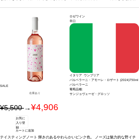
性
葡萄品種
サンジョヴェーゼ 45%、マルツェミーノ 45%、カベルネ・ソーヴィニ
ヨン 10%
*本ヴィンテージが在庫切れの場合、在庫があり価格が同様の場合は自動
的に次のヴィンテージに変更されます、ご了承ください。
ロゼワイン
辛口
イタリア ウンブリア
バルベラーニ・アモーレ・ロザート (2024)
750ml
バルベラーニ
SALE
葡萄品種:
在庫あり
サンジョヴェーゼ・グロッソ
¥4,906
¥5,500
→
お気に
入り登
録
カートに追加
テイスティングノート
輝きのあるやわらかいピンク色。 ノーズは魅力的な野イチ